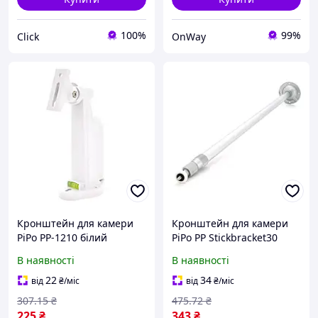
100%
99%
Click
OnWay
Кронштейн для камери
Кронштейн для камери
PiPo PP-1210 білий
PiPo PP Stickbracket30
пластик 360 градусів
металевий 30 см 360
В наявності
В наявності
поворот 90 градусів
градусів BUV
нахил для
22
34
від
₴
/міс
від
₴
/міс
відеоспостереження BUV
307
.15
₴
475
.72
₴
225
₴
343
₴