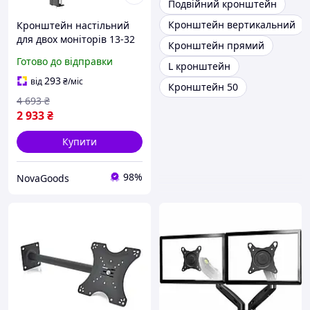
Подвійний кронштейн
Кронштейн вертикальний
Кронштейн настільний
для двох моніторів 13-32
Кронштейн прямий
дюйма 360 градусів
Готово до відправки
L кронштейн
навантаження до 9 кг
чорний GN-8635
293
від
₴
/міс
Кронштейн 50
4 693
₴
2 933
₴
Купити
98%
NovaGoods