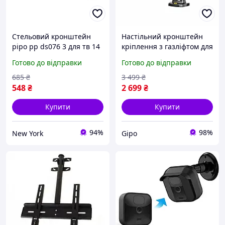
Стельовий кронштейн
Настільний кронштейн
pipo pp ds076 3 для тв 14
кріплення з газліфтом для
40 дюймів до 35 кг кут
двох моніторів 17-30
Готово до відправки
Готово до відправки
нахилу 15 градусів
дюймів з поворотом 360
поворот 360 newyork
градусів
685
₴
3 499
₴
548
₴
2 699
₴
Купити
Купити
94%
98%
New York
Gipo