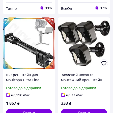
99%
97%
Torino
ВсеОпт
ІВ Кронштейн для
Захисний чохол та
монітора Ultra Line
монтажний кронштейн
NEEWER, що обертається,
Tizomi для камер Blink
Готово до відправки
Готово до відправки
чорний 360 градусів для
Outdoor 3 шт чорний 360
стабілізаторів ка ЕMN_PS
градусів
156
33
від
₴
/міс
від
₴
/міс
1 867
₴
333
₴
Купити
Купити