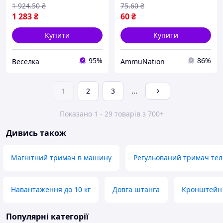
FLAME
1 924
.50
₴
75
.60
₴
1 283
₴
60
₴
Купити
Купити
95%
86%
Веселка
AmmuNation
1
2
3
...
Показано 1 - 29 товарів з 700+
Дивись також
Магнітний тримач в машину
Регульований тримач те
Навантаження до 10 кг
Довга штанга
Кронштейн 
Популярні категорії