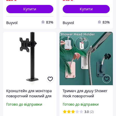
Купити
Купити
83%
83%
Buyvol
Buyvol
Кронштейн для монітора
Тримач для душу Shower
поворотний похилий для
Hook поворотний
робочого столу 10 до 32
кронштейн для душової
Готово до відправки
Готово до відправки
дюймів максимальне
лійки з регулюванням на
навантаження 10 кг
360 градусів.
3.0
(2)