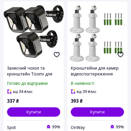
Захисний чохол та
Кронштейни для камер
кронштейн Tizomi для
відеоспостереження
камер Blink Outdoor 3 шт
Gusfeliz 4 шт регульовані
Готово до відправки
В наявності
чорний
білі настінні 360 градусів
водонепроникний 360
поворот нахил 90
34
39
від
₴
/міс
від
₴
/міс
градусів
337
₴
393
₴
Купити
Купити
99%
99%
Spot
OnWay