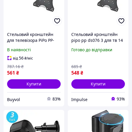
Стельовий кронштейн
Стельовий кронштейн
для телевізора PiPo PP-
pipo pp ds076 3 для тв 14
DS076-3 14-40 дюймів до
40 дюймів до 35 кг кут
В наявності
Готово до відправки
35 кг поворотний чорний
нахилу 15 градусів
360 градусів BUV
поворот 360 impulse
56
від
₴
/міс
787
.16
₴
685
₴
561
₴
548
₴
Купити
Купити
83%
93%
Buyvol
Impulse