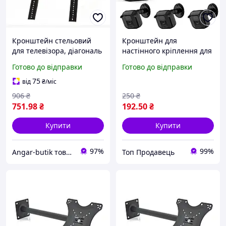
Кронштейн стельовий
Кронштейн для
для телевізора, діагональ
настінного кріплення для
26 55 дюймів, до 45 кг,
всіх нових Blink Outdoor,
Готово до відправки
Готово до відправки
поворот 360 градусів,
водонепроникний,
чорний
регульований на 360
75
від
₴
/міс
градусів внутрішній/
906
₴
250
₴
зовнішні
751
.98
₴
192
.50
₴
Купити
Купити
97%
99%
Angar-butik товари для дому та побуту
Топ Продавець