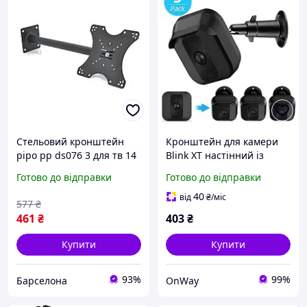
Стельовий кронштейн
Кронштейн для камери
pipo pp ds076 3 для тв 14
Blink XT настінний із
40 дюймів до 35 кг кут
захисним чохлом 3 шт
Готово до відправки
Готово до відправки
нахилу 15 градусів
чорний
поворот 360
водонепроникний 360
40
від
₴
/міс
577
₴
градусів
461
₴
403
₴
Купити
Купити
93%
99%
Барселона
OnWay