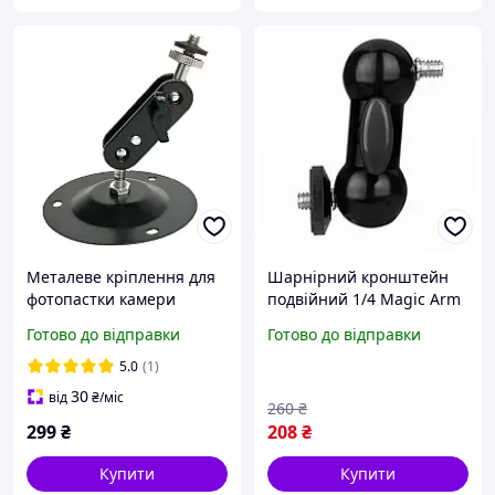
Металеве кріплення для
Шарнірний кронштейн
фотопастки камери
подвійний 1/4 Magic Arm
кронштейн з поворотом
ACprof, алюмінієвий,
Готово до відправки
Готово до відправки
на 360 градусів чорний
навантаження до 2 кг,
поворот 360 градусів,
5.0
(1)
легкий та міцний
30
від
₴
/міс
260
₴
299
₴
208
₴
Купити
Купити