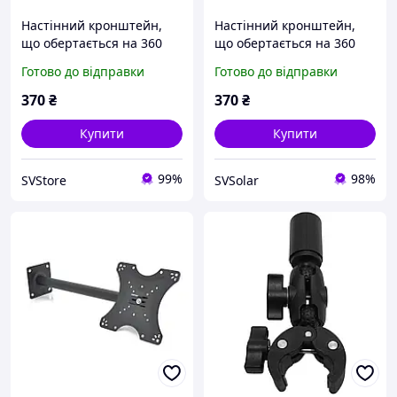
Настінний кронштейн,
Настінний кронштейн,
що обертається на 360
що обертається на 360
градусів з додатковими
градусів з додатковими
Готово до відправки
Готово до відправки
кріпленнями для 17-37
кріпленнями для 17-37
дюймового екрану
дюймового екрану
370
₴
370
₴
Купити
Купити
99%
98%
SVStore
SVSolar