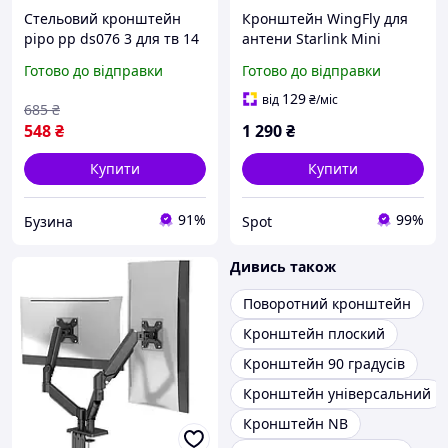
Стельовий кронштейн
Кронштейн WingFly для
pipo pp ds076 3 для тв 14
антени Starlink Mini
40 дюймів до 35 кг кут
регульований затискний
Готово до відправки
Готово до відправки
нахилу 15 градусів
360 градусів алюмінієвий
поворот 360 buzyna
чорний
129
від
₴
/міс
685
₴
548
₴
1 290
₴
Купити
Купити
91%
99%
Бузина
Spot
Дивись також
Поворотний кронштейн
Кронштейн плоский
Кронштейн 90 градусів
Кронштейн універсальний
Кронштейн NB