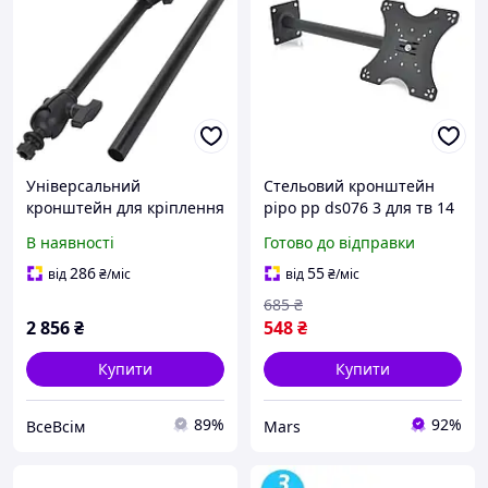
Універсальний
Стельовий кронштейн
кронштейн для кріплення
pipo pp ds076 3 для тв 14
ехолота, дві поворотні
40 дюймів до 35 кг кут
В наявності
Готово до відправки
кулькові стійки на 360
нахилу 15 градусів
градусів, кріплення
поворот 360
286
55
від
₴
/міс
від
₴
/міс
морської електроніки для
685
₴
2 856
₴
548
₴
Купити
Купити
89%
92%
ВсеВсім
Mars