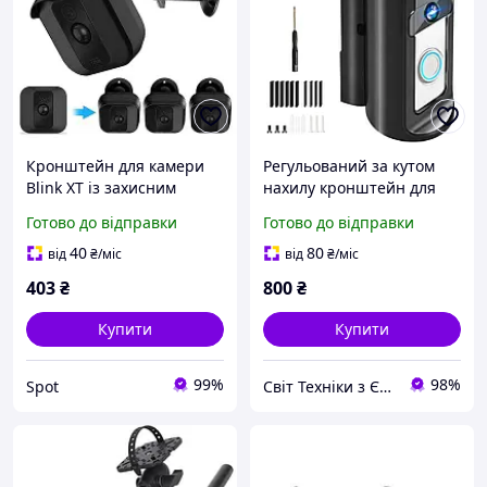
Кронштейн для камери
Регульований за кутом
Blink XT із захисним
нахилу кронштейн для
чохлом 360 градусів
відеодомофона
Готово до відправки
Готово до відправки
чорний 3 шт для
(1/2/3/3Plus/4/pro 2) з
внутрішнього та
поворотом від 0 до 360
40
80
від
₴
/міс
від
₴
/міс
зовнішнього
градусів, Amazon,
403
₴
800
₴
використання
Німеччин
Купити
Купити
99%
98%
Spot
Свiт Технiки з Європи