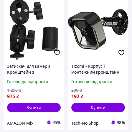
Затискач для камери
Tizomi - Корпус і
Кронштейн з
монтажний кронштейн
алюмінієвого сплаву з
для зовнішньої камери
Готово до відправки
Готово до відправки
обертанням на 360
Blink, регульований на
градусів
360 градусів
1 250
₴
200
₴
975
₴
192
₴
Купити
Купити
95%
98%
AMAZON Mix
Tech-No.Shop