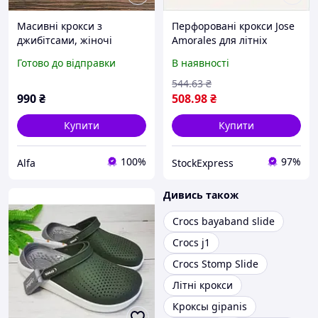
Масивні крокси з
Перфоровані крокси Jose
джибітсами, жіночі
Amorales для літніх
молодіжні сабо EVA, легкі
прогулянок, MP74865E51
Готово до відправки
В наявності
літні крокси для
прогулянок, пляжу та
544
.63
₴
відпочинку
990
₴
508
.98
₴
Купити
Купити
100%
97%
Аlfa
StockExpress
Дивись також
Crocs bayaband slide
Crocs j1
Crocs Stomp Slide
Літні крокси
Кроксы gipanis