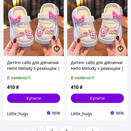
Дитячі сабо для дівчинки
Дитячі сабо для дівчинки
Hello Melody з ремінцем |
Hello Melody з ремінцем |
Літні крокси для дітей |
Літні крокси для дітей |
В наявності
В наявності
Легкі EVA босоніжки для
Легкі EVA босоніжки для
садочка та прогулянок
садочка та прогулянок
410
₴
410
₴
Фиолетов
Фиолетов
Купити
Купити
96%
96%
Little_hugs
Little_hugs
1
2
3
...