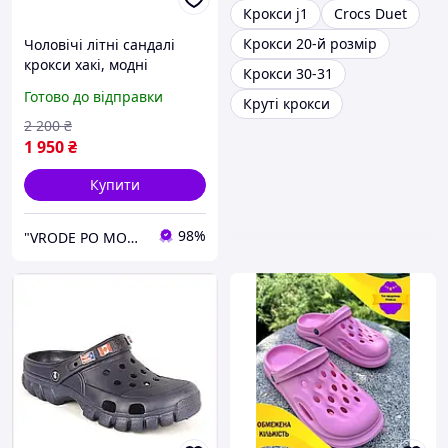
Крокси j1
Crocs Duet
Крокси 20-й розмір
Чоловічі літні сандалі
крокси хакі, модні
Крокси 30-31
лайтрайди для чоловіків
Готово до відправки
Круті крокси
Crocs LiteRide, оригінал
2 200
₴
1 950
₴
Купити
98%
"VRODE PO MODE" - брендовий інтернет-магазин одягу, взуття та аксесуарів