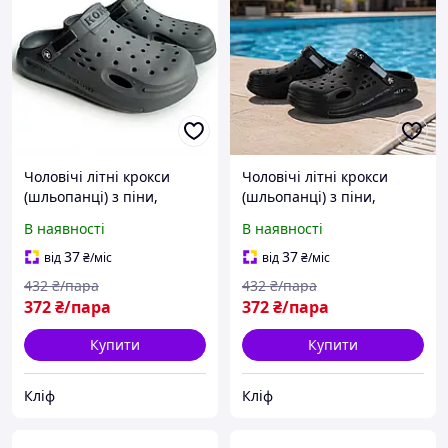
Чоловічі літні крокси
Чоловічі літні крокси
(шльопанці) з піни,
(шльопанці) з піни,
зручне взуття для пляжу
зручне взуття для пляжу
В наявності
В наявності
та відпочинку. Сірі
та відпочинку. Чорні
37
37
від
₴
/міс
від
₴
/міс
432
₴/пара
432
₴/пара
372
₴/пара
372
₴/пара
Купити
Купити
Кліф
Кліф