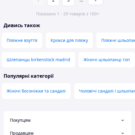
Показано 1 - 29 товарів з 100+
Дивись також
Пляжне взуття
Крокси для пляжу
Пляжні шльопа
Шлепанцы birkenstock madrid
Жіночі шльопанці топ
Популярні категорії
Жіночі босоніжки та сандалі
Чоловічі сандалі і шльопа
Покупцям
Продавцям