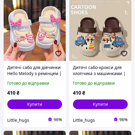
Дитячі сабо для дівчинки
Дитячі сабо-крокси для
Hello Melody з ремінцем |
хлопчика з машинками |
Літні крокси для дітей |
Літні крокси EVA | Легке
Готово до відправки
Готово до відправки
Легкі EVA босоніжки для
дитяче взуття для
садочка та прогулянок
садочка, пляжу та
410
₴
410
₴
прогулянок
Купити
Купити
96%
96%
Little_hugs
Little_hugs