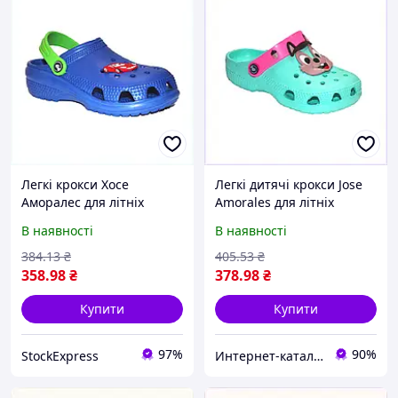
Легкі крокси Хосе
Легкі дитячі крокси Jose
Аморалес для літніх
Amorales для літніх
прогулянок, M788881CH9
прогулянок, 660310PX2
В наявності
В наявності
384
.13
₴
405
.53
₴
358
.98
₴
378
.98
₴
Купити
Купити
97%
90%
StockExpress
Интернет-кат​​алог ск​​ид​​ок Zakazov