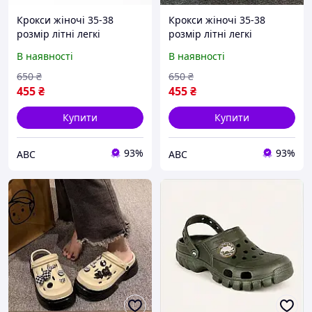
Крокси жіночі 35-38
Крокси жіночі 35-38
розмір літні легкі
розмір літні легкі
шльопанці сабо для дому
шльопанці сабо для дому
В наявності
В наявності
пляжу та прогулянок
пляжу та прогулянок
650
₴
650
₴
455
₴
455
₴
Купити
Купити
93%
93%
ABC
ABC