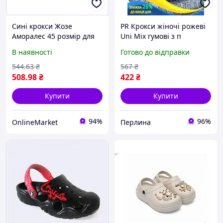
Сині крокси Жозе
PR Крокси жіночі рожеві
Аморалес 45 розмір для
Uni Mix гумові з п
літніх прогулянок,
яткотримачем літнє
В наявності
Готово до відправки
K660340B3
взуття для відпочинку та
прогулянок Per33/R
544
.63
₴
567
₴
508
.98
₴
422
₴
Купити
Купити
94%
96%
OnlineMarket
Перлина