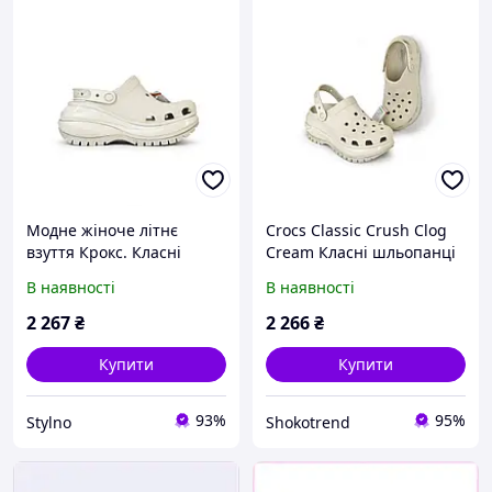
Модне жіноче літнє
Crocs Classic Crush Clog
взуття Крокс. Класні
Cream Класні шльопанці
шльопанці для дівчат
для дівчат. Модне жіноче
В наявності
В наявності
Crocs Classic Crush Clog
літнє взуття Крокс.
Cream на літо.
2 267
₴
2 266
₴
Купити
Купити
93%
95%
Stylno
Shokotrend