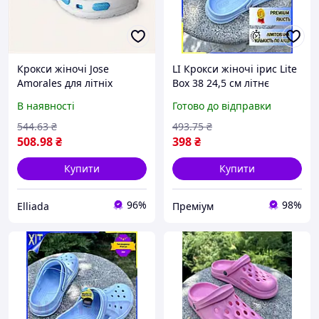
Крокси жіночі Jose
LI Крокси жіночі ірис Lite
Amorales для літніх
Box 38 24,5 см літнє
прогулянок K77T78243
взуття для відпочинку та
В наявності
Готово до відправки
прогулянок комфортні
туфлі LIP77/R
544
.63
₴
493
.75
₴
508
.98
₴
398
₴
Купити
Купити
96%
98%
Elliada
Преміум