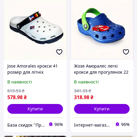
Jose Amorales крокси 41
Жозе Аморалес легкі
розмір для літніх
крокси для прогулянок 22
прогулянок білі,
розмір, X660298H2A
В наявності
В наявності
73K48A41M0
619
.53
₴
341
.33
₴
578
.98
₴
318
.98
₴
Купити
Купити
96%
96%
База скидок "ПромоКот"
Інтернет-магазин KupiVse