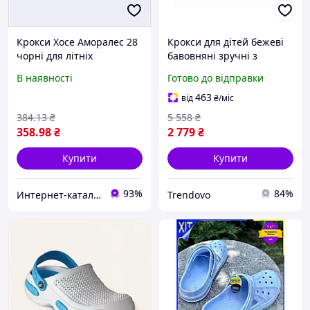
Крокси Хосе Аморалес 28
Крокси для дітей бежеві
чорні для літніх
бавовняні зручні з
прогулянок 660KM3288
підтримкою стопи для
В наявності
Готово до відправки
прогулянок і відпочинку
463
від
₴
/міс
384
.13
₴
5 558
₴
358
.98
₴
2 779
₴
Купити
Купити
93%
84%
Интернет-каталог скидок "Гривна Маркет"
Trendovo