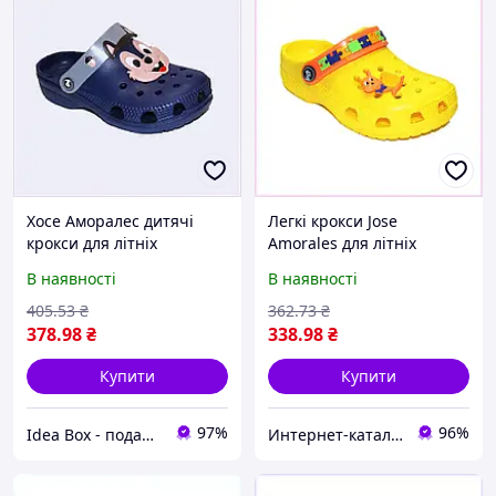
Хосе Аморалес дитячі
Легкі крокси Jose
крокси для літніх
Amorales для літніх
прогулянок, 6K60310A5
прогулянок, 660K308K1
В наявності
В наявності
405
.53
₴
362
.73
₴
378
.98
₴
338
.98
₴
Купити
Купити
97%
96%
Idea Box - подарки для всей семьи
Интернет-ка​талог ски​д​​ок "ХО-РО-ШО!"