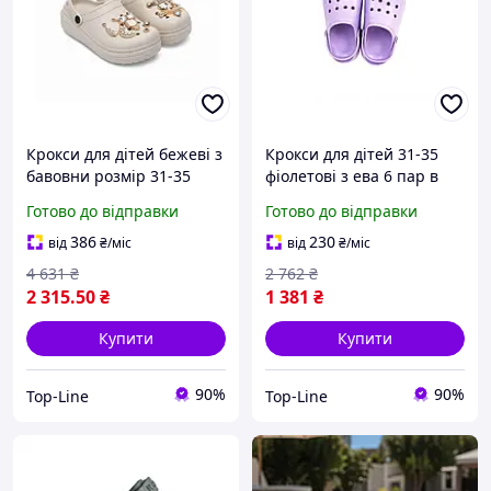
Крокси для дітей бежеві з
Крокси для дітей 31-35
бавовни розмір 31-35
фіолетові з ева 6 пар в
зручне взуття для
упаковці для комфортного
Готово до відправки
Готово до відправки
прогулянок і відпочинку
носіння та прогулянок
386
230
від
₴
/міс
від
₴
/міс
4 631
₴
2 762
₴
2 315
.50
₴
1 381
₴
Купити
Купити
90%
90%
Top-Line
Top-Line