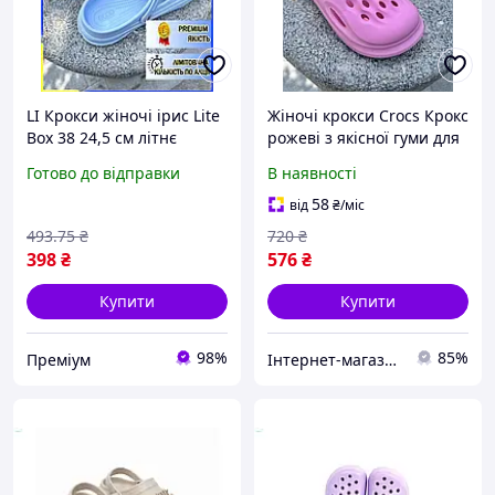
LI Крокси жіночі ірис Lite
Жіночі крокси Crocs Крокс
Box 38 24,5 см літнє
рожеві з якісної гуми для
взуття для відпочинку та
літа та пляжного
Готово до відправки
В наявності
прогулянок комфортні
відпочинку
туфлі LIP77/R
58
від
₴
/міс
493
.75
₴
720
₴
398
₴
576
₴
Купити
Купити
98%
85%
Преміум
Інтернет-магазин SALE TOOLS