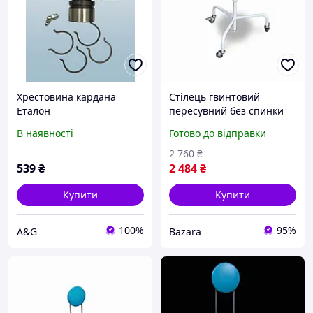
Хрестовина кардана
Стілець гвинтовий
Еталон
пересувний без спинки
СВ-П, ТМ Заповіт,
В наявності
Готово до відправки
Гарантія
2 760
₴
539
₴
2 484
₴
Купити
Купити
100%
95%
A&G
Bazara