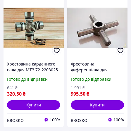
Хрестовина карданного
Хрестовина
вала для МТЗ 72-2203025
диференціала для
РН для надійної роботи
заднього моста МТЗ-80.82
Готово до відправки
Готово до відправки
вашого автомобіля
арт 50-2403062-А2 з
високою міцністю й
641
₴
1 991
₴
надійністю
320
.50
₴
995
.50
₴
Купити
Купити
100%
100%
BROSKO
BROSKO