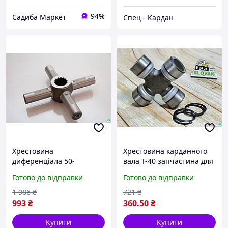
94%
Садиба Маркет
Спец - Кардан
Хрестовина
Хрестовина карданного
диференціала 50-
вала Т-40 запчастина для
2403062-А2 для тракторів
тракторів надійна для
Готово до відправки
Готово до відправки
МТЗ-80 МТЗ-82 для
передавання крутного
надійного передавання
моменту та зниження
1 986
₴
721
₴
потужності
вібрації
993
₴
360
.50
₴
Купити
Купити