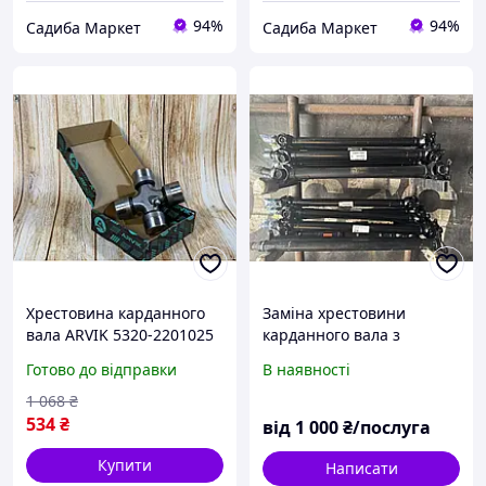
94%
94%
Садиба Маркет
Садиба Маркет
Хрестовина карданного
Заміна хрестовини
вала ARVIK 5320-2201025
карданного вала з
для автомобілів ЗІЛ-130
подальшим
Готово до відправки
В наявності
КАМАЗ для передавання
балансуванням
крутного моменту
1 068
₴
534
₴
від
1 000
₴/послуга
Купити
Написати