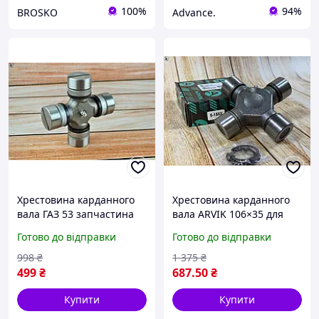
100%
94%
BROSKO
Advance.
Хрестовина карданного
Хрестовина карданного
вала ГАЗ 53 запчастина
вала ARVIK 106×35 для
для заміни зношених
автомобілів ЗІЛ Еталон
Готово до відправки
Готово до відправки
елементів надійна та
передавання крутного
довговічна
моменту
998
₴
1 375
₴
499
₴
687
.50
₴
Купити
Купити