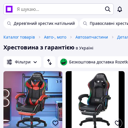
Дерев'яний хрестик натільний
Православні хрест
Каталог товарів
Авто-, мото
Автозапчастини
Детал
Хрестовина з гарантією
в Україні
Фільтри
Безкоштовна доставка Rozetk