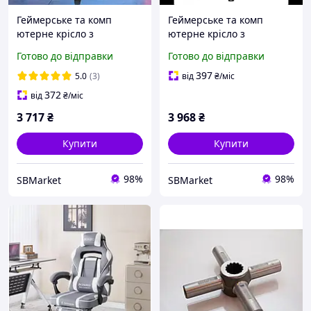
Геймерське та комп
Геймерське та комп
ютерне крісло з
ютерне крісло з
підставкою для ніг Bonro
підставкою для ніг Bonro
Готово до відправки
Готово до відправки
B-144 червоне RGB
B-144 чорне RGB
підсвітка, масаж, пульт,
підсвітка, масаж, пульт,
397
5.0
(3)
від
₴
/міс
гарантія 12 місяців
гарантія 12 місяців
372
від
₴
/міс
3 717
₴
3 968
₴
Купити
Купити
98%
98%
SBMarket
SBMarket