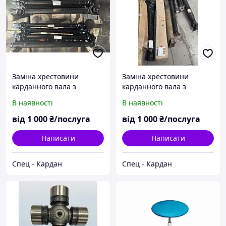
Заміна хрестовини
Заміна хрестовини
карданного вала з
карданного вала з
подальшим
подальшим
В наявності
В наявності
балансуванням
балансуванням
від
1 000
₴/послуга
від
1 000
₴/послуга
Написати
Написати
Спец - Кардан
Спец - Кардан