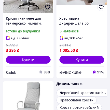
Крісло тканинне для
Хрестовина
геймерської кімнати,
диференціала 50-
гарантія 12 місяців
2403062-А2 для моста
Готово до відправки
В наявності
основа з 5 спицями,
заднього МТЗ-80.82
крісло ігрове для
запчастина для
339
168
від
₴
/міс
від
₴
/міс
комп'ютера з
автомобіля з гарантією
6 772
₴
2 011
₴
підголівником
3 386
₴
1 005
.50
₴
Купити
Купити
88%
91%
Sadok
🍇VINOKUR🍇
Дивись також
Дерев'яний хрестик натільн
Православні хрести
Хрест протоиерейский