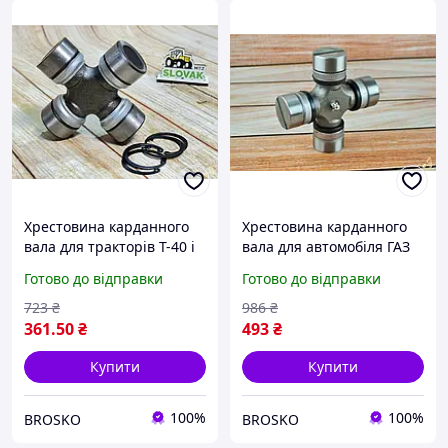
Хрестовина карданного
Хрестовина карданного
вала для тракторів Т-40 і
вала для автомобіля ГАЗ
Т40А модель 2304020 для
53 модель 53А-2201025
Готово до відправки
Готово до відправки
надійної роботи системи
для надійної роботи
вашого транспорту
723
₴
986
₴
361
.50
₴
493
₴
Купити
Купити
100%
100%
BROSKO
BROSKO