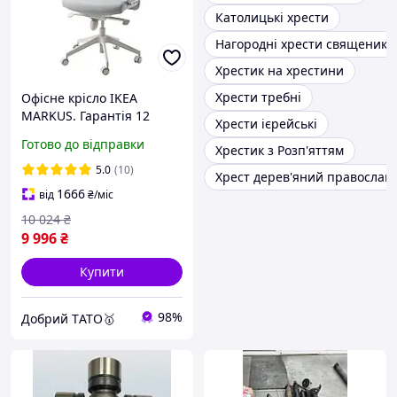
Католицькі хрести
Нагородні хрести священикі
Хрестик на хрестини
Хрести требні
Офісне крісло IKEA
MARKUS. Гарантія 12
Хрести ієрейські
місяців. Ікеа маркус.
Готово до відправки
Хрестик з Розп'яттям
Cвітло-сіре. 10521858
5.0
(10)
Хрест дерев'яний православ
1666
від
₴
/міс
10 024
₴
9 996
₴
Купити
98%
Добрий TАТО🥇