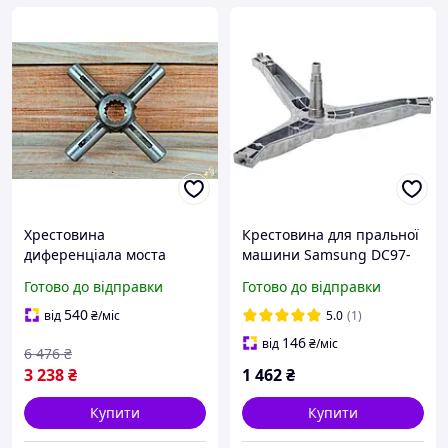
Хрестовина
Крестовина для пральної
диференціала моста
машини Samsung DC97-
заднього МТЗ-80.82 50-
14369D, сіра, надійна
Готово до відправки
Готово до відправки
2403062-А2 оригінальної
установка
якості
540
від
₴
/міс
5.0
(1)
146
від
₴
/міс
6 476
₴
3 238
₴
1 462
₴
Купити
Купити