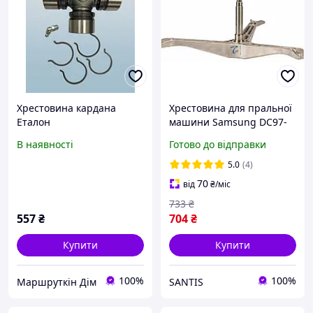
Хрестовина кардана
Хрестовина для пральної
Еталон
машини Samsung DC97-
00124B Original
В наявності
Готово до відправки
5.0
(4)
70
від
₴
/міс
733
₴
557
₴
704
₴
Купити
Купити
100%
100%
Маршруткін Дім
SANTIS