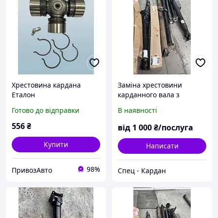
Хрестовина кардана
Заміна хрестовини
Еталон
карданного вала з
подальшим
Готово до відправки
В наявності
балансуванням
556
₴
від
1 000
₴/послуга
Купити
Написати
98%
ПривозАвто
Спец - Кардан