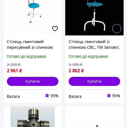
Стілець гвинтовий
Стілець гвинтовий зі
пересувний зі спинкою
спинкою СВС, ТМ Заповіт,
СВС-П, ТМ Заповіт,
Гарантія
Готово до відправки
Готово до відправки
Гарантія
3 290
₴
3 180
₴
2 961
₴
2 862
₴
Купити
Купити
95%
95%
Bazara
Bazara