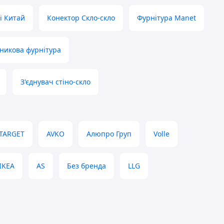
i Китай
Конектор Скло-скло
Фурнітура Manet
никова фурнітура
З'єднувач стіно-скло
TARGET
AVKO
Алюпро Груп
Volle
IKEA
AS
Без бренда
LLG