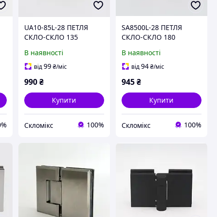
UA10-85L-28 ПЕТЛЯ
SA8500L-28 ПЕТЛЯ
СКЛО-СКЛО 135
СКЛО-СКЛО 180
ГРАДУСІВ для душової
ГРАДУСІВ для душової
В наявності
В наявності
кабіни (нержавійка)
кабіни (нержавійка)
99
94
від
₴
/міс
від
₴
/міс
990
₴
945
₴
Купити
Купити
0%
100%
100%
Скломікс
Скломікс