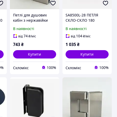
Петлі для душових
SA8500L-28 ПЕТЛЯ
10
кабін з нержавійки
СКЛО-СКЛО 180
О
матова HDL-303 СКЛО-
ГРАДУСІВ для душової
В наявності
В наявності
СКЛО 180 ГРАДУСІВ
кабіни в чорному
кольорі
74
104
від
₴
/міс
від
₴
/міс
743
₴
1 035
₴
Купити
Купити
0%
100%
100%
Скломікс
Скломікс