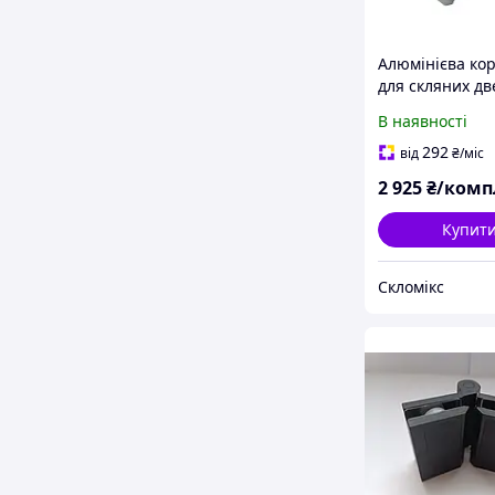
Алюмінієва ко
для скляних дв
образна (без
В наявності
наличника)
292
від
₴
/міс
2 925
₴/комп
Купит
Скломікс