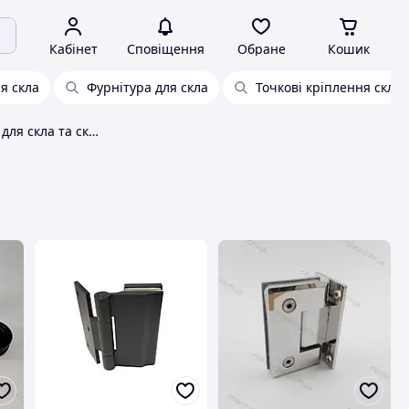
Кабінет
Сповіщення
Обране
Кошик
я скла
Фурнітура для скла
Точкові кріплення скла
Системи кріплення для скла та скляних конструкцій Haideli