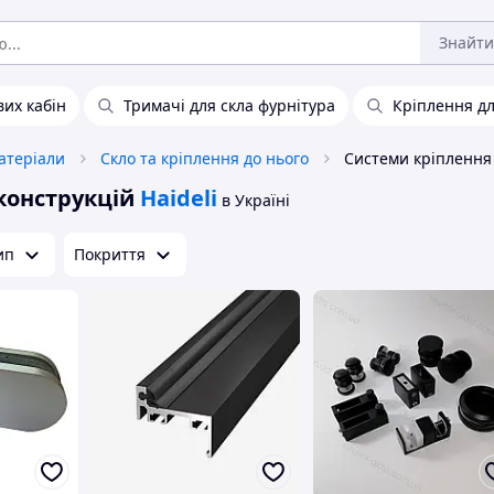
Знайти
вих кабін
Тримачі для скла фурнітура
Кріплення дл
атеріали
Скло та кріплення до нього
конструкцій
Haideli
в Україні
ип
Покриття