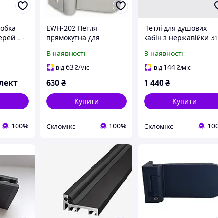
робка
EWH-202 Петля
Петлі для душових
ерей L -
прямокутна для
кабін з нержавійки 3
скляних дверей
PSS СКЛО-СКЛО-СКЛ
В наявності
В наявності
360 ГРАДУСІВ
63
144
від
₴
/міс
від
₴
/міс
лект
630
₴
1 440
₴
и
Купити
Купити
100%
100%
10
Скломікс
Скломікс