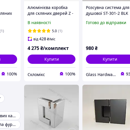
Алюмінієва коробка
Розсувна система для
кляних
для скляних дверей Z -
душової ST-301-2 BLK
подібна чорного
чорний матовий
В наявності
Готово до відправки
кольору
(1)
5.0
(1)
428
від
₴
/міс
4 275
₴/комплект
980
₴
и
Купити
Купити
100%
100%
9
Скломікс
Glass Hardware
т
Петлі для душових кабін
Тримачі для скла фурнітура