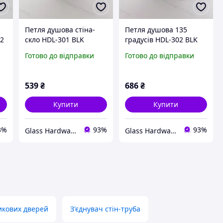
Петля душова стіна-
Петля душова 135
92
скло HDL-301 BLK
градусів HDL-302 BLK
чорна матова
чорна матова
Готово до відправки
Готово до відправки
539
₴
686
₴
Купити
Купити
3%
93%
93%
Glass Hardware
Glass Hardware
икових дверей
З'єднувач стін-труба