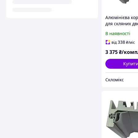
Алюмінієва ко
для скляних дв
образна (з
В наявності
наличником)
338
від
₴
/міс
3 375
₴/комп
Купит
Скломікс