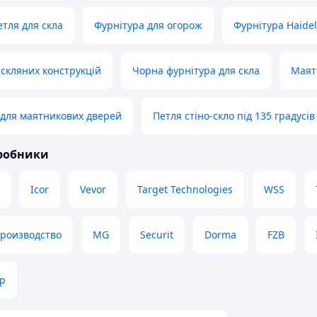
тля для скла
Фурнітура для огорож
Фурнітура Haidel
 скляних конструкцій
Чорна фурнітура для скла
Маят
для маятникових дверей
Петля стіно-скло під 135 градусів
иробники
Icor
Vevor
Target Technologies
WSS
производство
MG
Securit
Dorma
FZB
р