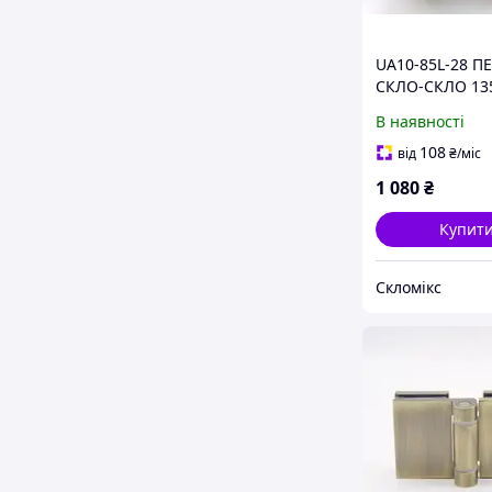
UA10-85L-28 П
СКЛО-СКЛО 13
ГРАДУСІВ для 
В наявності
кабіни в чорно
кольорі
108
від
₴
/міс
1 080
₴
Купит
Скломікс