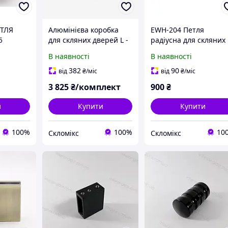
ЕТЛЯ
Алюмінієва коробка
EWH-204 Петля
5
для скляних дверей L -
радіусна для скляних
душової
подібна чорного
дверей чорного
В наявності
В наявності
му
кольору
кольору
382
90
від
₴
/міс
від
₴
/міс
3 825
₴/комплект
900
₴
и
Купити
Купити
100%
100%
10
Скломікс
Скломікс