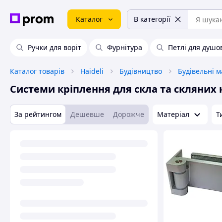
Каталог
В категорії
Ручки для воріт
Фурнітура
Петлі для душо
Каталог товарів
Haideli
Будівництво
Будівельні м
Системи кріплення для скла та скляних 
За рейтингом
Дешевше
Дорожче
Матеріал
Т