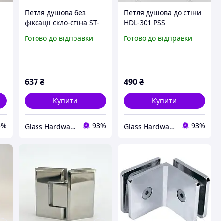
Петля душова без
Петля душова до стіни
фіксації скло-стіна ST-
HDL-301 PSS
201 black чорна
полірована неіржавка
Готово до відправки
Готово до відправки
сталь
637
₴
490
₴
Купити
Купити
3%
93%
93%
Glass Hardware
Glass Hardware