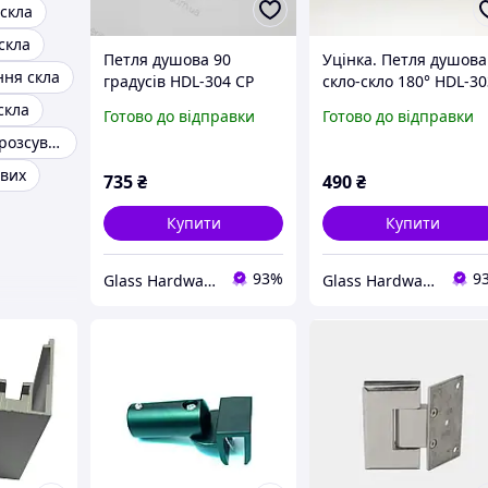
скла
скла
Петля душова 90
Уцінка. Петля душова
ння скла
градусів HDL-304 CP
скло-скло 180° HDL-3
полірований хром
BLK-2 (два відтінки
скла
Готово до відправки
Готово до відправки
чорного)
Фурнітура для розсувної душової кабіни
ових
735
₴
490
₴
Купити
Купити
93%
9
Glass Hardware
Glass Hardware