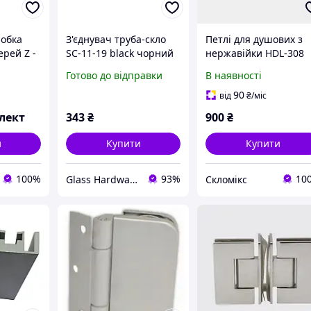
робка
З'єднувач труба-скло
Петлі для душових з
ерей Z -
SC-11-19 black чорний
нержавійки HDL-308
СТІНА-СКЛО 135
Готово до відправки
В наявності
ГРАДУСІВ
90
від
₴
/міс
лект
343
₴
900
₴
и
Купити
Купити
100%
93%
10
Glass Hardware
Скломікс