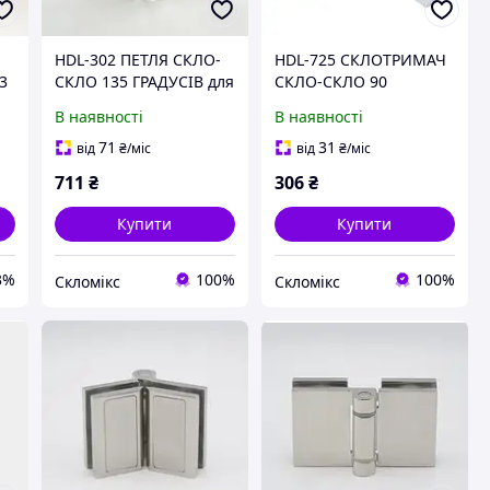
HDL-302 ПЕТЛЯ СКЛО-
HDL-725 СКЛОТРИМАЧ
03
СКЛО 135 ГРАДУСІВ для
СКЛО-СКЛО 90
душової кабіни
ГРАДУСІВ PSS
В наявності
В наявності
(нержавійка)
(НЕРЖАВІЙКА
ПОЛІРОВАНА)
71
31
від
₴
/міс
від
₴
/міс
711
₴
306
₴
Купити
Купити
3%
100%
100%
Скломікс
Скломікс