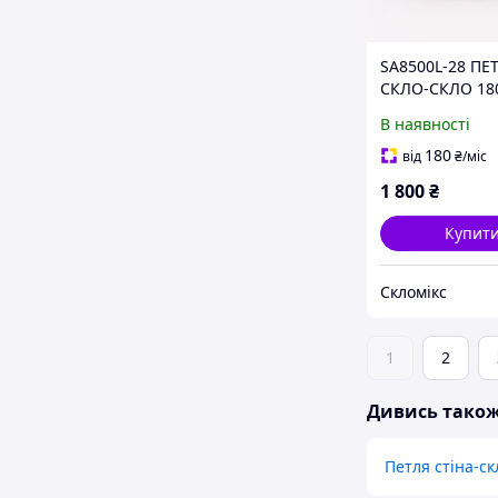
SA8500L-28 ПЕ
СКЛО-СКЛО 18
ГРАДУСІВ для 
В наявності
кабіни (Bronze)
SUS 304
180
від
₴
/міс
1 800
₴
Купит
Скломікс
1
2
Дивись тако
Петля стіна-ск