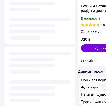
EWH-204 Петля
радіусна для с
дверей
В наявності
5.0
72
від
₴
/міс
720
₴
Купит
Скломікс
Дивись також
Ручки для ворі
Фурнітура