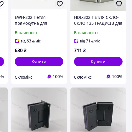
EWH-202 Петля
HDL-302 ПЕТЛЯ СКЛО-
прямокутна для
СКЛО 135 ГРАДУСІВ для
скляних дверей
душової кабіни
В наявності
В наявності
(нержавійка) матова
63
71
від
₴
/міс
від
₴
/міс
630
₴
711
₴
Купити
Купити
0%
100%
100%
Скломікс
Скломікс