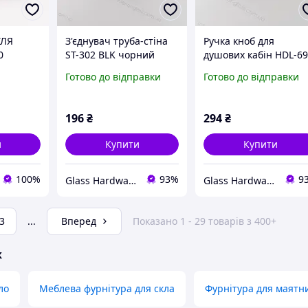
ТЛЯ
З'єднувач труба-стіна
Ручка кноб для
0
ST-302 BLK чорний
душових кабін HDL-6
душової
матовий
BLK чорна матова
Готово до відправки
Готово до відправки
 бронза,
196
₴
294
₴
и
Купити
Купити
100%
93%
9
Glass Hardware
Glass Hardware
3
...
Вперед
Показано 1 - 29 товарів з 400+
ж
ло
Меблева фурнітура для скла
Фурнітура для маятн