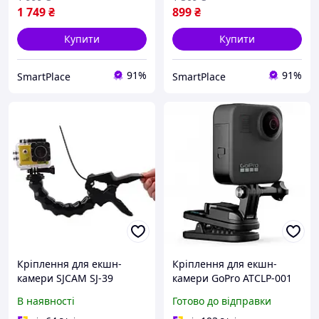
1 749
₴
899
₴
Купити
Купити
91%
91%
SmartPlace
SmartPlace
Кріплення для екшн-
Кріплення для екшн-
камери SJCAM SJ-39
камери GoPro ATCLP-001
SJ4000, SJ5000, M10
магнітне поворотне
В наявності
Готово до відправки
прищіпка з гнучким