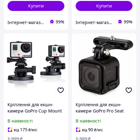
Купити
Купити
99%
99%
Інтернет-магазин "Балу"
Інтернет-магазин "Балу"
Кріплення для екшн-
Кріплення для екшн-
камери GoPro Cup Mount
камери GoPro Pro Seat
2 AUCMT-302 Transparent
Rail Mount Black на
В наявності
В наявності
велосипед
175
90
від
₴
/міс
від
₴
/міс
1 999
₴
1 309
₴