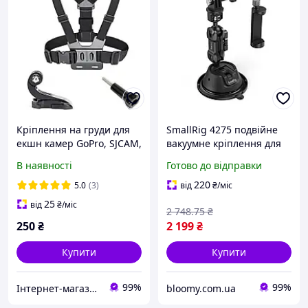
Кріплення на груди для
SmallRig 4275 подвійне
екшн камер GoPro, SJCAM,
вакуумне кріплення для
Xiaomi, EKEN, DJI Chest
екшн-камер і смартфона
В наявності
Готово до відправки
mount / Тримач
з кульовими головами
нагрудний для камери
360°
220
5.0
(3)
від
₴
/міс
25
від
₴
/міс
2 748
.75
₴
250
₴
2 199
₴
Купити
Купити
99%
99%
Інтернет-магазин "Балу"
bloomy.com.ua