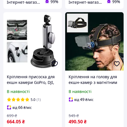
99%
99%
Інтернет-магазин "Балу"
Інтернет-магазин "Балу"
Кріплення присоска для
Кріплення на голову для
екшн камери GoPro, DJI,
екшн-камер з магнітним
Insta в автомобіль /
швидкознімним
В наявності
В наявності
Кронштейн шарнірний
кріпленням Puluz PU1050
360° для телефона
49
5.0
(1)
від
₴
/міс
66
від
₴
/міс
699
₴
545
₴
664
.05
₴
490
.50
₴