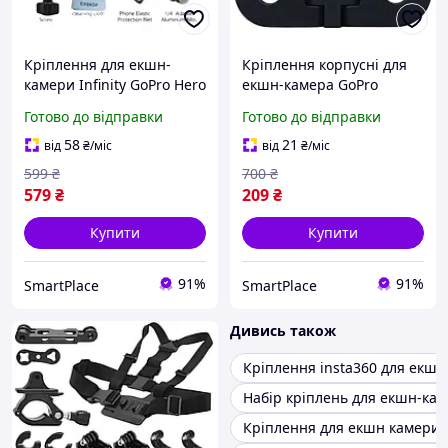
Кріплення для екшн-
Кріплення корпусні для
камери Infinity GoPro Hero
екшн-камера GoPro
13 12 11 10 9 8 SJCAM
HERO11 Black Mini
Готово до відправки
Готово до відправки
SJ4000 AKASO DJI OSMO +
(CHDHF-111-TH) комплект
МЗ
2шт. (Оригінал з розбору)
58
21
від
₴
/міс
від
₴
/міс
(Відновлений)
599
₴
700
₴
579
₴
209
₴
Купити
Купити
91%
91%
SmartPlace
SmartPlace
Дивись також
Кріплення insta360 для екшн
Набір кріплень для екшн-ка
Кріплення для екшн камери 