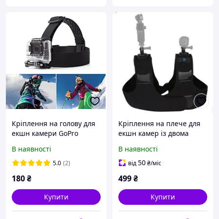
Кріплення на голову для
Кріплення на плече для
екшн камери GoPro
екшн камер із двома
Sjcam, кріплення для
кріпленнями на 360
В наявності
В наявності
камер Sony Head Strap
градусів (PULUZ) PU453
50
5.0
(2)
від
₴
/міс
180
₴
499
₴
Купити
Купити