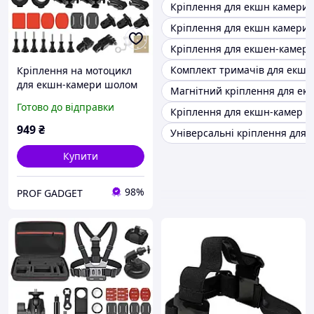
Кріплення для екшн камери 
Кріплення для екшн камери н
Кріплення для екшен-камери
Комплект тримачів для екшн
Кріплення на мотоцикл
для екшн-камери шолом
Магнітний кріплення для ек
кермо груди Puluz g prof
Готово до відправки
Кріплення для екшн-камер д
HQS-NEW-KIT-M02
949
₴
Універсальні кріплення для
Купити
98%
PROF GADGET