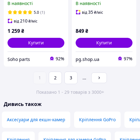
В наявності
В наявності
(CP.OS.00000369) Black
NEW-KIT-M04
35
5.0
(1)
від
₴
/міс
210
від
₴
/міс
1 259
₴
849
₴
Купити
Купити
92%
97%
Soho parts
pg.shop.ua
1
2
3
...
Показано 1 - 29 товарів з 3000+
Дивись також
Аксесуари для екшн-камер
Кріплення GoPro
Кріп
Кріплення
Кріплення для камери GoPro
Кріпленн