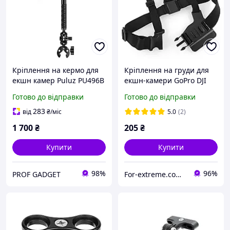
Кріплення на кермо для
Кріплення на груди для
екшн камер Puluz PU496B
екшн-камери GoPro DJI
з селфі-палицею 150 см
Action Chest mount
Готово до відправки
Готово до відправки
та подвійними
harness
головками-крабами
283
від
₴
/міс
5.0
(2)
1 700
₴
205
₴
Купити
Купити
98%
96%
PROF GADGET
For-extreme.com.ua - все для фото- відеоблогу