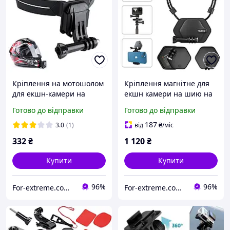
Кріплення на мотошолом
Кріплення магнітне для
для екшн-камери на
екшн камери на шию на
підборіддя AC Prof M9988
клею Telesin TE-MMK-001
Готово до відправки
Готово до відправки
187
3.0
(1)
від
₴
/міс
332
₴
1 120
₴
Купити
Купити
96%
96%
For-extreme.com.ua - все для фото- відеоблогу
For-extreme.com.ua - все для фото- відеоблогу