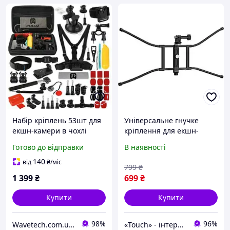
Набір кріплень 53шт для
Універсальне гнучке
екшн-камери в чохлі
кріплення для екшн-
Puluz
камери Telesin TE-FM-001
Готово до відправки
В наявності
[91417]
140
від
₴
/міс
799
₴
1 399
₴
699
₴
Купити
Купити
98%
96%
Wavetech.com.ua - Інтернет магазин корисних покупок
«Touch» - інтернет-магазин електроніки та гаджетів