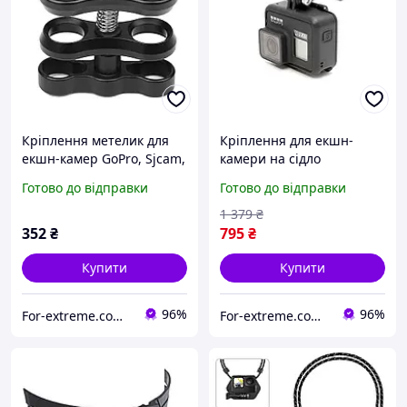
Кріплення метелик для
Кріплення для екшн-
екшн-камер GoPro, Sjcam,
камери на сідло
Xiaomi YI
велосипеда GoPro
Готово до відправки
Готово до відправки
(AMBSM-001)
1 379
₴
352
₴
795
₴
Купити
Купити
96%
96%
For-extreme.com.ua - все для фото- відеоблогу
For-extreme.com.ua - все для фото- відеоблогу