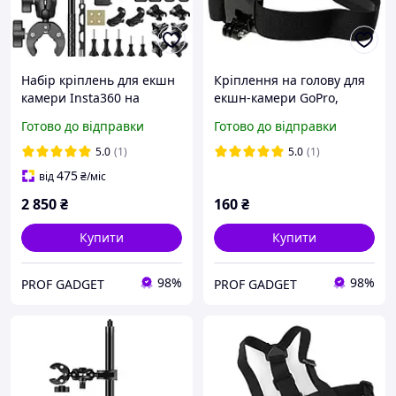
Набір кріплень для екшн
Кріплення на голову для
камери Insta360 на
екшн-камери GoPro,
мотоцикл Puluz g prof
Xiaomi, SJCAM. Зручний
Готово до відправки
Готово до відправки
HQS-Bundle-N04
Head Strap Mount
XTGP23B
5.0
(1)
5.0
(1)
475
від
₴
/міс
2 850
₴
160
₴
Купити
Купити
98%
98%
PROF GADGET
PROF GADGET