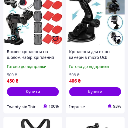
Бокове кріплення на
Кріплення для екшн
шолом.Набір кріплення
камери з micro Usb
для GoPro.Набір кріплень
живленням від 12V з
Готово до відправки
Готово до відправки
для екшн камер.
присоскою для лобового
Кріплення для Gopro Hero
скла та функцією
500
₴
508
₴
заряджання impulse
450
₴
406
₴
Купити
Купити
100%
93%
Twenty six Thirty eight
Impulse