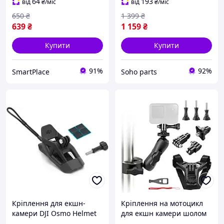
штативом
64
193
від
₴
/міс
від
₴
/міс
650
₴
1 399
₴
639
₴
1 159
₴
Купити
Купити
91%
92%
SmartPlace
Soho parts
Кріплення для екшн-
Кріплення на мотоцикл
камери DJI Osmo Helmet
для екшн камери шолом
Chin Mount Clip
труба Puluz g prof HQS-