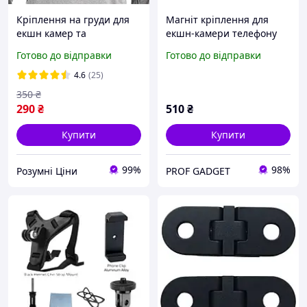
Кріплення на груди для
Магніт кріплення для
екшн камер та
екшн-камери телефону
смартфонів телефону
1/4 Telesin MAG-005
Готово до відправки
Готово до відправки
поворотне Go Pro SJCAM
EKEN Axnen
4.6
(25)
350
₴
290
₴
510
₴
Купити
Купити
99%
98%
Розумні Ціни
PROF GADGET