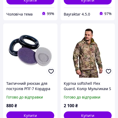
Купити
Купити
99%
97%
Чоловіча тема
Bayraktar 4.5.0
Тактичний рюкзак для
Куртка softshell Flex
пострілів РПГ-7 Кордура
Guard. Колір Мультикам S
Койот
Готово до відправки
Готово до відправки
880
₴
2 100
₴
Купити
Купити