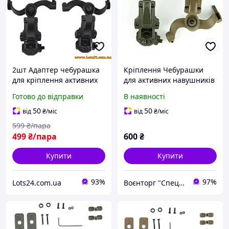
2шт Адаптер чебурашка
Кріплення Чебурашки
для кріплення активних
для активних навушників
навушників на шолом
EARMOR (Ops core arc &
Готово до відправки
В наявності
FAST ARC FMA Helmet Rail
team wendy)
кронштейн чебурашки на
50
50
від
₴
/міс
від
₴
/міс
каску ФАСТ Олива
599
₴/пара
499
₴/пара
600
₴
Купити
Купити
93%
97%
Lots24.com.ua
Воєнторг "Спецназ" - найкращий український військовий магазин — виробник!