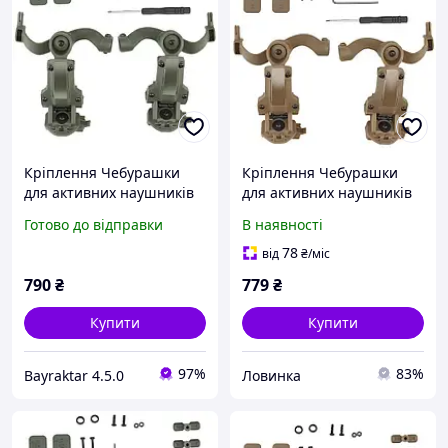
Кріплення Чебурашки
Кріплення Чебурашки
для активних наушників
для активних наушників
EARMOR хакі (Ops core arc
EARMOR койот (Ops core
Готово до відправки
В наявності
& team wendy)
arc & team wendy)
78
від
₴
/міс
790
₴
779
₴
Купити
Купити
97%
83%
Bayraktar 4.5.0
Ловинка