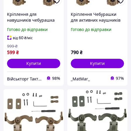
Кріплення для
Кріплення Чебурашки
навушників чебурашка
для активних наушників
Навушники чебурашка
EARMOR койот (Ops core
Готово до відправки
Готово до відправки
Кріплення адаптер
arc & team wendy)
чебурашка Ops core arc
60
від
₴
/міс
team wendy
999
₴
599
₴
790
₴
Купити
Купити
98%
97%
Військторг Тактичне спорядження
_MatMar_