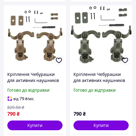
Кріплення Чебурашки
Кріплення Чебурашки
для активних наушників
для активних наушників
Earmor койот (Ops core
EARMOR хакі (Ops core arc
Готово до відправки
Готово до відправки
arc & team wendy)
& team wendy)
79
від
₴
/міс
829
.50
₴
790
₴
790
₴
Купити
Купити