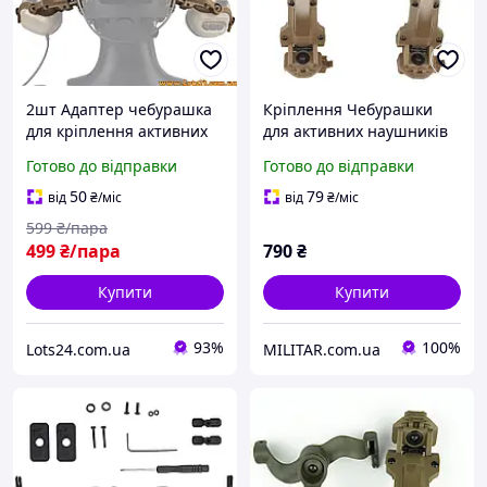
2шт Адаптер чебурашка
Кріплення Чебурашки
для кріплення активних
для активних наушників
навушників на шолом
EARMOR (Ops core arc &
Готово до відправки
Готово до відправки
FAST ARC FMA Helmet Rail
team wendy), Койот
кронштейн чебурашки на
50
79
від
₴
/міс
від
₴
/міс
каску ФАСТ Койот
599
₴/пара
499
₴/пара
790
₴
Купити
Купити
93%
100%
Lots24.com.ua
MILITAR.com.ua