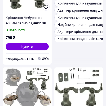
Кріплення для навушників м
Адаптер кріплення навушник
Кріплення для навушників ім
Кріплення Чебурашки
для активних наушників
Надійне кріплення для навуш
EARMOR хакі (Ops core arc
В наявності
Адаптери кріплення для наву
& team wendy)
790
₴
Кріплення навушників razor
Купити
89%
Спорядження UA