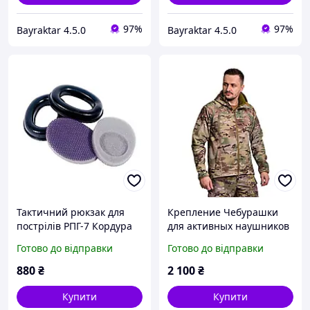
97%
97%
Bayraktar 4.5.0
Bayraktar 4.5.0
Тактичний рюкзак для
Крепление Чебурашки
пострілів РПГ-7 Кордура
для активных наушников
Койот
EARMOR койот (Ops core
Готово до відправки
Готово до відправки
arc & team wendy) GIG
military, Мультикам,
880
₴
2 100
₴
Softshel,
Купити
Купити