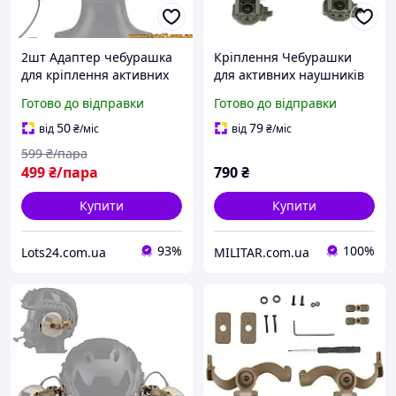
2шт Адаптер чебурашка
Кріплення Чебурашки
для кріплення активних
для активних наушників
навушників на шолом
EARMOR (Ops core arc &
Готово до відправки
Готово до відправки
FAST ARC FMA Helmet Rail
team wendy), Олива
кронштейн чебурашки на
50
79
від
₴
/міс
від
₴
/міс
каску ФАСТ Олива
599
₴/пара
499
₴/пара
790
₴
Купити
Купити
93%
100%
Lots24.com.ua
MILITAR.com.ua