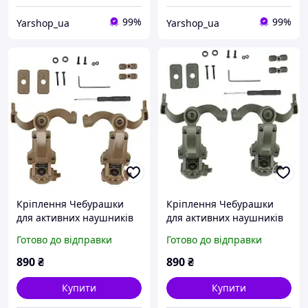
99%
99%
Yarshop_ua
Yarshop_ua
Кріплення Чебурашки
Кріплення Чебурашки
для активних наушників
для активних наушників
EARMOR койот (Ops core
EARMOR хакі (Ops core arc
Готово до відправки
Готово до відправки
arc & team wendy)
& team wendy)
890
₴
890
₴
Купити
Купити