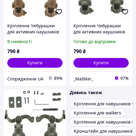
Кріплення Чебурашки
Кріплення Чебурашки
для активних наушників
для активних наушників
EARMOR койот (Ops core
EARMOR хакі (Ops core arc
В наявності
Готово до відправки
arc & team wendy)
& team wendy)
790
₴
790
₴
Купити
Купити
89%
97%
Спорядження UA
_MatMar_
Дивись також
Кріплення для навушників ч
Кріплення для walkers
Кріплення для навушників im
Кронштейн для навушників