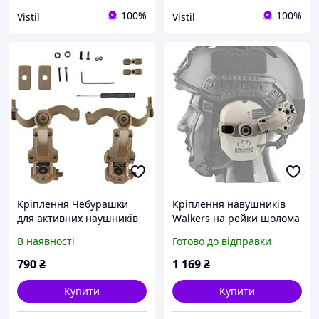
100%
100%
Vistil
Vistil
Кріплення Чебурашки
Кріплення навушників
для активних наушників
Walkers на рейки шолома
EARMOR койот (Ops core
Team Wendy EXFIL від
В наявності
Готово до відправки
arc & team wendy) _tdo
WADSN, DE, Гарнітура,
Wаlker`s, Адаптери на
790
₴
1 169
₴
шолом
Купити
Купити