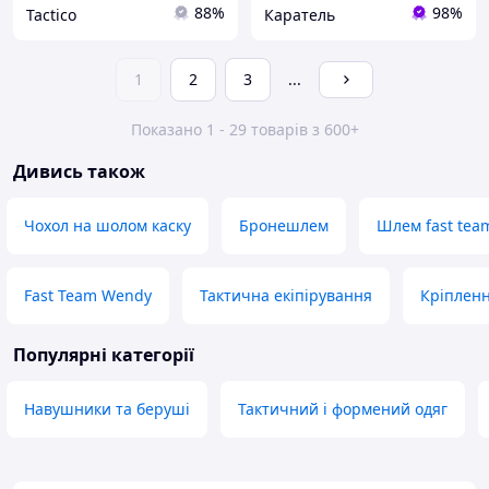
88%
98%
Tactico
Каратель
1
2
3
...
Показано 1 - 29 товарів з 600+
Дивись також
Чохол на шолом каску
Бронешлем
Шлем fast tea
Fast Team Wendy
Тактична екіпірування
Кріпленн
Популярні категорії
Навушники та беруші
Тактичний і формений одяг