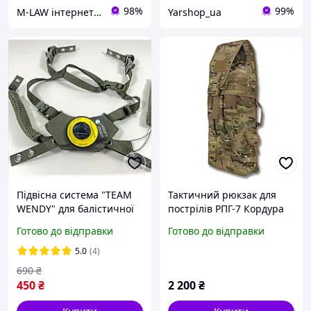
98%
99%
M-LAW інтернет-магазин M-LAW.COM.UA
Yarshop_ua
Підвісна система "TEAM
Тактичний рюкзак для
WENDY" для балістичної
пострілів РПГ-7 Кордура
шолома/ каски, Система
Мультикам
Готово до відправки
Готово до відправки
кріплення шолома на
голові Тем венді
5.0
(4)
690
₴
450
₴
2 200
₴