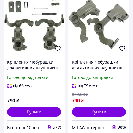
Кріплення Чебурашки
Кріплення Чебурашки
для активних наушників
для активних наушників
EARMOR хакі (Ops core arc
Earmor хакі (Ops core arc
Готово до відправки
Готово до відправки
& team wendy)
& team wendy)
66
79
від
₴
/міс
від
₴
/міс
829
.50
₴
790
₴
790
₴
Купити
Купити
97%
98%
Воєнторг "Спецназ" - найкращий український військовий магазин — виробник!
M-LAW інтернет-магазин M-LAW.COM.UA