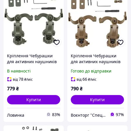
Кріплення Чебурашки
Кріплення Чебурашки
для активних наушників
для активних наушників
EARMOR хакі (Ops core arc
EARMOR койот (Ops core
В наявності
Готово до відправки
& team wendy)
arc & team wendy)
78
66
від
₴
/міс
від
₴
/міс
779
₴
790
₴
Купити
Купити
83%
97%
Ловинка
Воєнторг "Спецназ" - найкращий український військовий магазин — виробник!