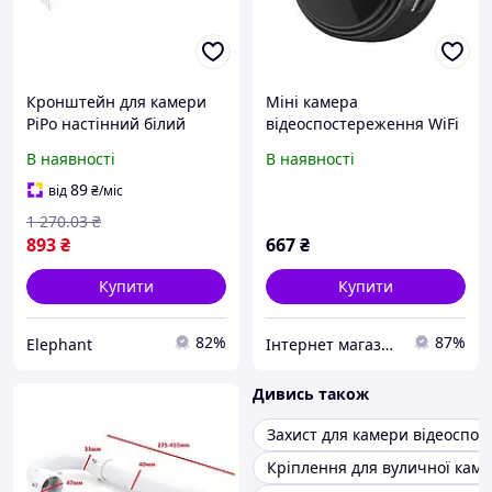
Кронштейн для камери
Міні камера
PiPo настінний білий
відеоспостереження WiFi
металевий для
Terra 9A-Mini із записом
В наявності
В наявності
відеоспостереження
для безпеки будинку
кріплення для камери
1080p, нічна зйомка
89
від
₴
/міс
безпеки EPT
1 270
.03
₴
893
₴
667
₴
Купити
Купити
82%
87%
Elephant
Інтернет магазин «Fullmarket»
Дивись також
Захист для камери відеоспо
Кріплення для вуличної кам