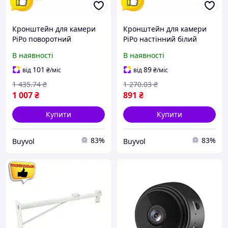
Кронштейн для камери
Кронштейн для камери
PiPo поворотний
PiPo настінний білий
телескопічний J-образний
металевий для
В наявності
В наявності
1,5-3 м для
відеоспостереження
відеоспостереження
кріплення для камери
101
89
від
₴
/міс
від
₴
/міс
металевий кріплення для
безпеки BUV
1 435
.74
₴
1 270
.03
₴
безпеки BUV
1 007
₴
891
₴
Купити
Купити
83%
83%
Buyvol
Buyvol