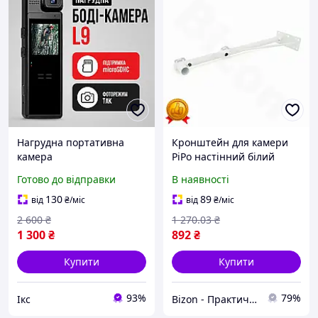
Нагрудна портативна
Кронштейн для камери
камера
PiPo настінний білий
відеоспостереження з
металевий для
Готово до відправки
В наявності
підтримкою запису на SD-
відеоспостереження
карту пам'яті та функцією
кріплення для камери
130
89
від
₴
/міс
від
₴
/міс
циклічного запису для
безпеки BZN
2 600
₴
1 270
.03
₴
безпеки
1 300
₴
892
₴
Купити
Купити
93%
79%
Ікс
Bizon - Практичні рішення для дому та саду!