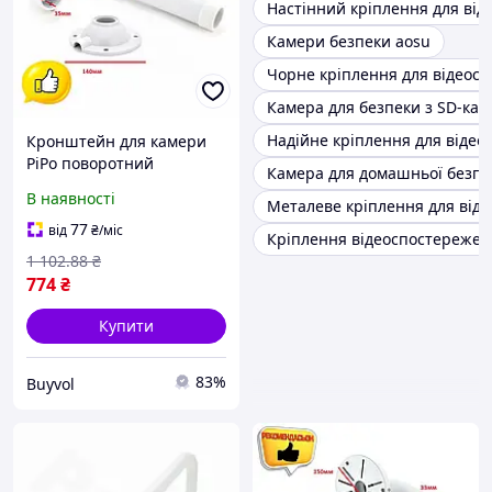
Настінний кріплення для ві
Камери безпеки aosu
Чорне кріплення для відеос
Камера для безпеки з SD-ка
Надійне кріплення для віде
Кронштейн для камери
PiPo поворотний
Камера для домашньої безпе
телескопічний білий 1 шт
В наявності
Металеве кріплення для від
кріплення для
відеоспостереження
77
від
₴
/міс
Кріплення відеоспостереже
монтажний кронштейн
1 102
.88
₴
BUV
774
₴
Купити
83%
Buyvol