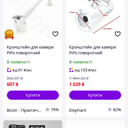
Кронштейн для камери
Кронштейн для камери
PiPo поворотний
PiPo поворотний
металевий білий Г-
металевий телескопічний
В наявності
В наявності
образний кріплення для
кріплення для
відеонагляду монтажний
відеоспостереження
61
103
від
₴
/міс
від
₴
/міс
елемент BZN
опора 1 шт кріплення для
862
.87
₴
1 464
.32
₴
безпеки EPT
607
₴
1 029
₴
Купити
Купити
79%
82%
Bizon - Практичні рішення для дому та саду!
Elephant