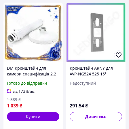
DM Кронштейн для
Кронштейн ARNY для
камери специфікація 2.2
AVP-NG524 525 15°
PiPo телескопічний
кріплення для відеокамер
Готово до відправки
Недоступний
металевий білий 30-60 см
монтажний елемент
для відеоспостере SPE|LZ
SKU_vendorCode_vol
173
від
₴
/міс
1 389
₴
1 039
₴
291
.54
₴
Купити
Дивитись