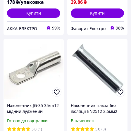
178
₴/упаковка
29
.86
₴
Купити
Купити
99%
98%
АККА-ЕЛЕКТРО
Фаворит Електро
Наконечник JG-35 35/m12
Наконечник гільза без
мідний луджений
ізоляції EN2512 2.5мм2
кабельний Techno
100шт.
Готово до відправки
В наявності
Systems
5.0
(1)
5.0
(3)