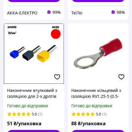
99%
98%
АККА-ЕЛЕКТРО
TeiTei
Наконечник втулковий з
Наконечник кільцевий з
ізоляцією для 2-х дротів
ізоляцією RV1.25-5 (0.5-
TE 1008 1мм2 червоний
1.5/5) червоний
Готово до відправки
Готово до відправки
100шт.
Ny95500073
5.0
(1)
5.0
(1)
51
₴/упаковка
88
₴/упаковка