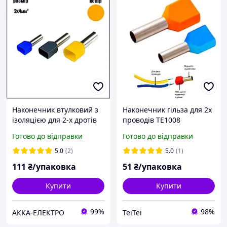
Наконечник втулковий з
Наконечник гільза для 2х
ізоляцією для 2-х дротів
проводів TE1008
TE 4012 4мм2
червоний 100шт
Готово до відправки
Готово до відправки
помаранчевий 100шт.
Ny95500127
5.0
(2)
5.0
(1)
111
₴/упаковка
51
₴/упаковка
Купити
Купити
99%
98%
АККА-ЕЛЕКТРО
TeiTei