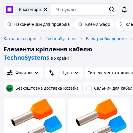
В категорії
Наконечники для проводів
Клеми wago
Кле
Каталог товарів
TechnoSystems
Електрообладнання
Елементи кріплення кабелю
TechnoSystems
в Україні
Фільтри
Ціна
Тип елемента кріпле
Безкоштовна доставка Rozetka
Сальник для кабе