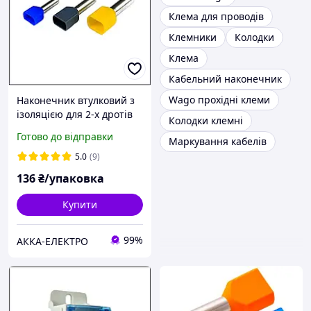
Клема для проводів
Клемники
Колодки
Клема
Кабельний наконечник
Wago прохідні клеми
Наконечник втулковий з
ізоляцією для 2-х дротів
Колодки клемні
TE 6014 6мм2 зелений
Готово до відправки
Маркування кабелів
100шт.
5.0
(9)
136
₴/упаковка
Купити
99%
АККА-ЕЛЕКТРО