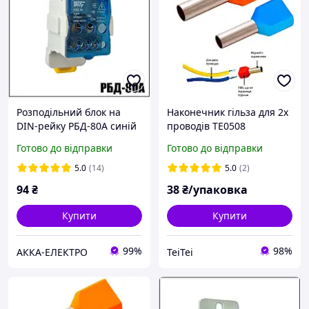
Розподільний блок на
Наконечник гільза для 2х
DIN-рейку РБД-80А синій
проводів TE0508
помаранчевий 100шт
Готово до відправки
Готово до відправки
Ny95500122
5.0
(14)
5.0
(2)
94
₴
38
₴/упаковка
Купити
Купити
99%
98%
АККА-ЕЛЕКТРО
TeiTei