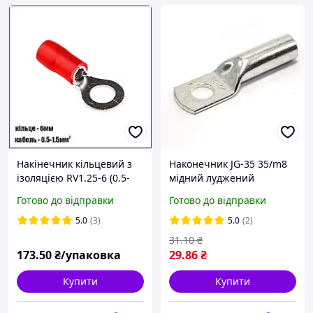
Накінечник кільцевий з
Наконечник JG-35 35/m8
ізоляцією RV1.25-6 (0.5-
мідний луджений
1.5/6) червоний
кабельний Techno
Готово до відправки
Готово до відправки
Systems
5.0
(3)
5.0
(2)
31
.10
₴
173
.50
₴/упаковка
29
.86
₴
Купити
Купити