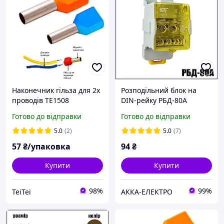
Наконечник гільза для 2х
Розподільний блок на
проводів TE1508
DIN-рейку РБД-80А
коричневий 100шт
жовтий
Готово до відправки
Готово до відправки
Ny95500129
5.0
(2)
5.0
(7)
57
₴/упаковка
94
₴
Купити
Купити
98%
99%
TeiTei
АККА-ЕЛЕКТРО