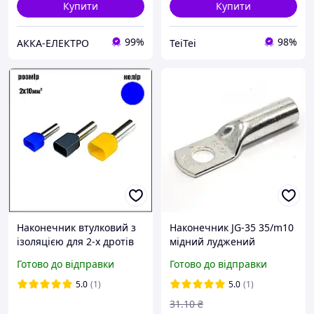
Купити
Купити
99%
98%
АККА-ЕЛЕКТРО
TeiTei
Наконечник втулковий з
Наконечник JG-35 35/m10
ізоляцією для 2-х дротів
мідний луджений
TE 10-14 10мм2 синій
кабельний Techno
Готово до відправки
Готово до відправки
100шт.
Systems
5.0
(1)
5.0
(1)
31
.10
₴