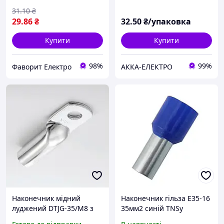
31
.10
₴
29
.86
₴
32
.50
₴/упаковка
Купити
Купити
98%
99%
Фаворит Електро
АККА-ЕЛЕКТРО
Наконечник мідний
Наконечник гільза Е35-16
луджений DTJG-35/M8 з
35мм2 синій TNSy
довгим фланцем Techno