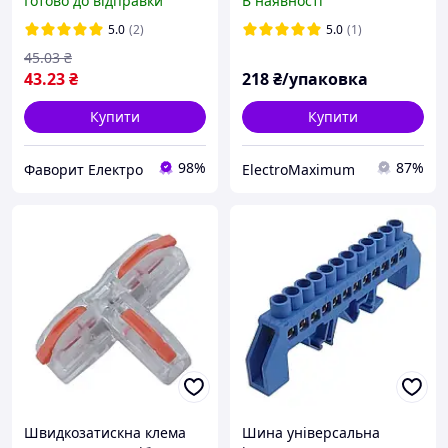
Готово до відправки
В наявності
Systems
5.0
(2)
5.0
(1)
45
.03
₴
43
.23
₴
218
₴/упаковка
Купити
Купити
98%
87%
Фаворит Електро
ElectroMaximum
Швидкозатискна клема
Шина універсальна