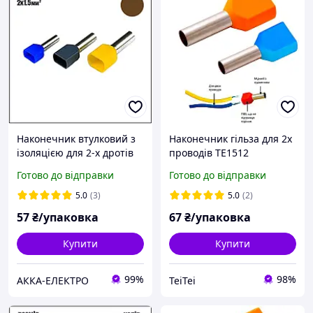
Наконечник втулковий з
Наконечник гільза для 2х
ізоляцією для 2-х дротів
проводів TE1512
TE 1508 1.5мм2
червоний 100шт
Готово до відправки
Готово до відправки
коричневий 100шт.
Ny95500130
5.0
(3)
5.0
(2)
57
₴/упаковка
67
₴/упаковка
Купити
Купити
99%
98%
АККА-ЕЛЕКТРО
TeiTei