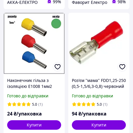
99%
98%
АККА-ЕЛЕКТРО
Фаворит Електро
Наконечник гільза з
Роз'єм "мама" FDD1,25-250
ізоляцією Е1008 1мм2
(0,5-1,5/6,3-0,8) червоний
зелений 100шт.
Ny95500556
Готово до відправки
Готово до відправки
5.0
(1)
5.0
(1)
24
₴/упаковка
94
₴/упаковка
Купити
Купити