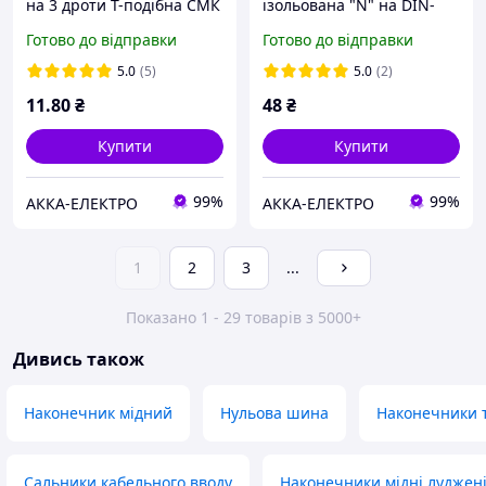
на 3 дроти Т-подібна СМК
ізольована "N" на DIN-
222-T11WO
рейку 6х9 - 12 отворів
Готово до відправки
Готово до відправки
5.0
(5)
5.0
(2)
11
.80
₴
48
₴
Купити
Купити
99%
99%
АККА-ЕЛЕКТРО
АККА-ЕЛЕКТРО
1
2
3
...
Показано 1 - 29 товарів з 5000+
Дивись також
Наконечник мідний
Нульова шина
Наконечники т
Сальники кабельного вводу
Наконечники мідні луджен