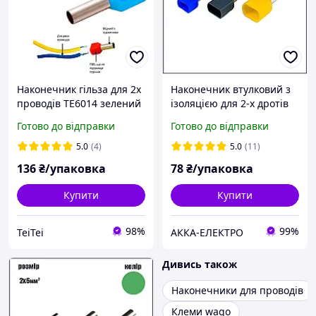
Наконечник гільза для 2х
Наконечник втулковий з
проводів TE6014 зелений
ізоляцією для 2-х дротів
100шт Ny95500134
TE 2510 2.5мм2 зелений
Готово до відправки
Готово до відправки
100шт.
5.0
(4)
5.0
(11)
136
₴/упаковка
78
₴/упаковка
Купити
Купити
98%
99%
TeiTei
АККА-ЕЛЕКТРО
Дивись також
Наконечники для проводів
Клеми wago