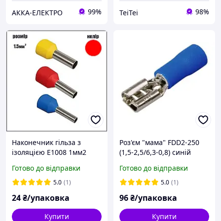
99%
98%
АККА-ЕЛЕКТРО
TeiTei
Наконечник гільза з
Роз'єм "мама" FDD2-250
ізоляцією Е1008 1мм2
(1,5-2,5/6,3-0,8) синій
червоний 100шт.
Ny95500561
Готово до відправки
Готово до відправки
5.0
(1)
5.0
(1)
24
₴/упаковка
96
₴/упаковка
Купити
Купити