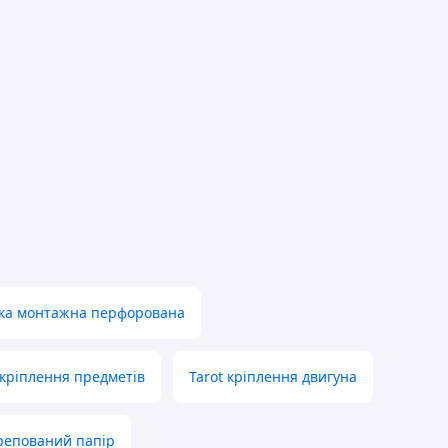
чка монтажна перфорована
 кріплення предметів
Tarot кріплення двигуна
репований папір