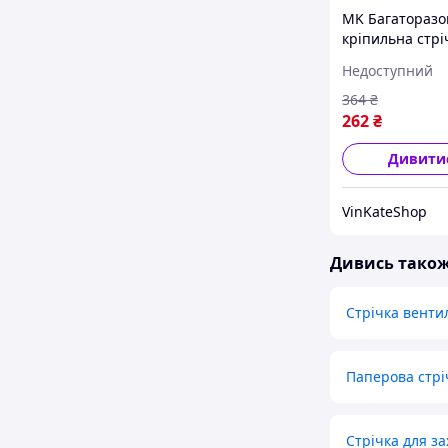
MK Багаторазо
кріпильна стрі
Ivy Grip Tape
Недоступний
універсальний
двосторонній с
364
₴
ремонту та к P
262
₴
Дивити
VinKateShop
Дивись тако
Стрічка венти
Паперова стрі
Стрічка для з