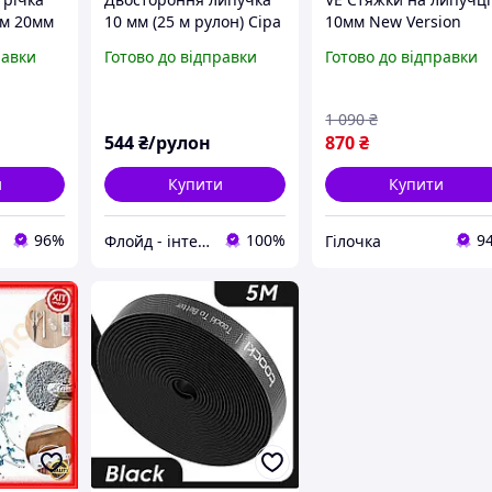
0м 20мм
10 мм (25 м рулон) Сіра
10мм New Version
я авто
стрічка кріпильна
рулон 45м червоні дл
равки
Готово до відправки
Готово до відправки
багаторазова стяжка
фіксації предметів
чка для
кріпильні стрічки для
N6W_VER
1 090
₴
544
₴/рулон
870
₴
и
Купити
Купити
96%
100%
9
Флойд - інтернет магазин
Гілочка