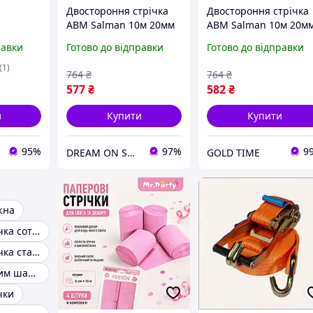
Двостороння стрічка
Двостороння стрічка
ABM Salman 10м 20мм
ABM Salman 10м 20м
трічка
самоклеюча для авто
самоклеюча для авто
равки
Готово до відправки
Готово до відправки
о
універсальна
універсальна
0 мм х 5
кріпильна стрічка для
кріпильна стрічка дл
(1)
764
₴
764
₴
монтажу DM-11
монтажу GL-55
577
₴
582
₴
и
Купити
Купити
95%
97%
9
DREAM ON SHOP
GOLD TIME
жна
Бандажна стрічка сот 37
Бандажна стрічка сталева
Стрічка з липким шаром
чки