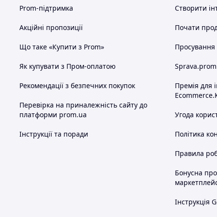
Prom-підтримка
Створити ін
Акційні пропозиції
Почати прод
Що таке «Купити з Prom»
Просування в
Як купувати з Пром-оплатою
Sprava.prom
Рекомендації з безпечних покупок
Премія для 
Ecommerce.
Перевірка на приналежність сайту до
платформи prom.ua
Угода корис
Інструкції та поради
Політика ко
Правила роб
Бонусна пр
маркетплей
Інструкція G