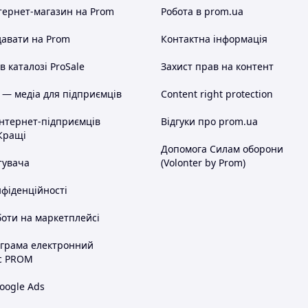
тернет-магазин
на Prom
Робота в prom.ua
авати на Prom
Контактна інформація
 каталозі ProSale
Захист прав на контент
 — медіа для підприємців
Content right protection
інтернет-підприємців
Відгуки про prom.ua
Кращі
Допомога Силам оборони
тувача
(Volonter by Prom)
нфіденційності
оти на маркетплейсі
ограма електронний
с PROM
oogle Ads