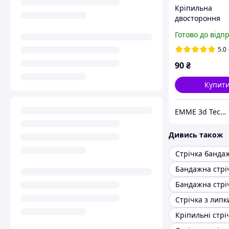
Кріпильна
двостороння
універсальна с
Готово до відп
багаторазовог
використання 1
5.0
м
90
₴
Купит
EMME 3d Technology
Дивись також
Стрічка банда
Кріпильні стрі