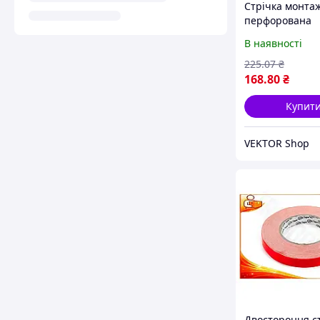
Стрічка монта
перфорована
18х0.55мм 10м
В наявності
225
.07
₴
168
.80
₴
Купит
VEKTOR Shop
Двостороння с