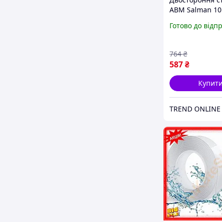
ABM Salman 1
самоклеюча дл
Готово до відп
універсальна
кріпильна стрі
монтажу TR-44
764
₴
587
₴
Купит
TREND ONLINE