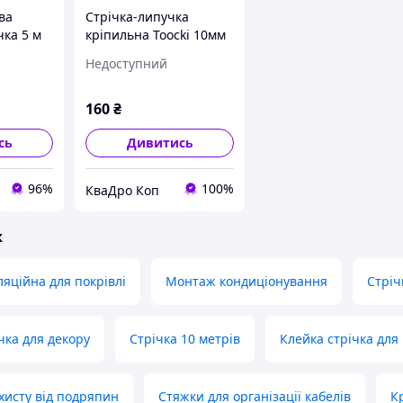
ва
Стрічка-липучка
чка 5 м
кріпильна Toocki 10мм
(5м)
Недоступний
котч для
AP10\W
160
₴
сь
Дивитись
96%
100%
КваДро Коп
ж
ляційна для покрівлі
Монтаж кондиціонування
Стрі
чка для декору
Стрічка 10 метрів
Клейка стрічка для
ахисту від подряпин
Стяжки для організації кабелів
К