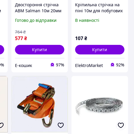
Двостороння стрічка
Кріпильна стрічка на
м
ABM Salman 10м 20мм
піні 10м для побутових
самоклеюча для авто
потреб P8M587686
Готово до відправки
В наявності
універсальна
я
кріпильна стрічка для
764
₴
монтажу EK-77
577
₴
107
₴
Купити
Купити
9%
97%
92%
Е-кошик
ElektroMarket