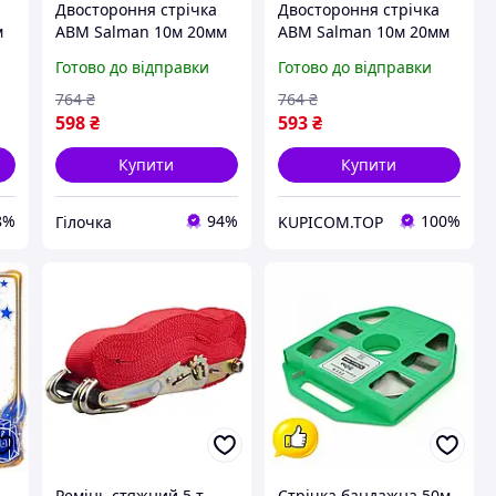
Двостороння стрічка
Двостороння стрічка
м
ABM Salman 10м 20мм
ABM Salman 10м 20мм
самоклеюча для авто
самоклеюча для авто
Готово до відправки
Готово до відправки
універсальна
універсальна
я
кріпильна стрічка для
кріпильна стрічка для
764
₴
764
₴
монтажу VE-33
монтажу KU-22
598
₴
593
₴
Купити
Купити
8%
94%
100%
Гілочка
KUPICOM.TOP
Ремінь стяжний 5 т
Стрічка бандажна 50м