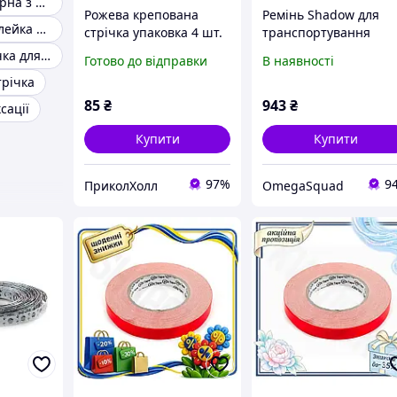
Стрічка полімерна з липким шаром
Рожева крепована
Ремінь Shadow для
Двостороння клейка стрічка сильної фіксації
стрічка упаковка 4 шт.
транспортування
(6 см х 10 м) | Папір
спецтехніки 860430H
Металева стрічка для кріплення
Готово до відправки
В наявності
кріпе для оформлення
трічка
85
₴
943
₴
сації
Купити
Купити
97%
9
ПриколХолл
OmegaSquad