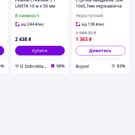
LAVITA 10 м х 50 мм
10х0,7мм нержавіюча
я
поліпропілен
сталь SS 201 для
В наявності
Недоступний
червоний (LA 135010PE)
монтажу конструкцій
 о
кріпильна стрічка BUV
244
136
від
₴
/міс
від
₴
/міс
1 944
.32
₴
2 438
₴
1 363
₴
Купити
Дивитись
4%
98%
83%
💛🛒 DobroMarket 💛🛒 мережа інтернет-магазинів
Buyvol