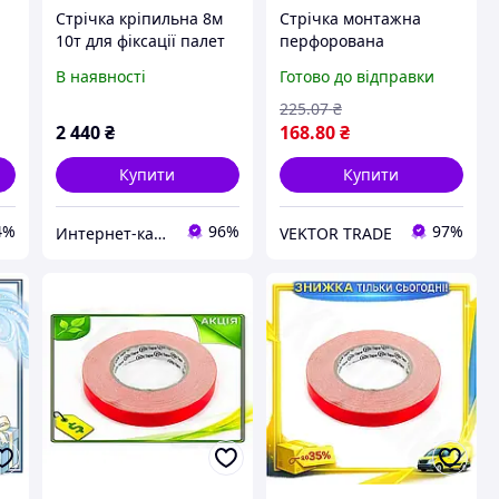
Стрічка кріпильна 8м
Стрічка монтажна
10т для фіксації палет
перфорована
X0
Shadow, H8604H29H2
18х0.55мм 10м APRO
В наявності
Готово до відправки
225
.07
₴
2 440
₴
168
.80
₴
Купити
Купити
4%
96%
97%
Интернет-кат​алог ск​​ид​​​ок "TRIVIA"
VEKTOR TRADE