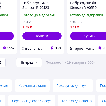
в
Набір соусників
Набір соусників
6
Stenson R-90523
Stenson R-90550
редмети
25.5х17х3.5 см 6
16х16х4 см 4 предмет
равки
Готово до відправки
Готово до відправки
якість
предметів білий
білий Відмінна якість
Відмінна якість
294
₴
196
.50
₴
196
₴
131
₴
и
Купити
Купити
95%
95%
9
Інтернет магазин ЕЙФОРІЯ
Інтернет магазин ЕЙФОРІЯ
3
...
Вперед
Показано 1 - 29 товарів з 600+
ж
 желе
Креманки скляні
Подарунок для кухні
Пос
к
Соусник під соєвий соус
Тарілка для снеків
Єм