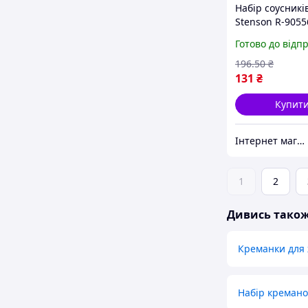
Набір соусникі
Stenson R-9055
16х16х4 см 4 п
Готово до відп
білий Відмінна 
196
.50
₴
131
₴
Купит
Інтернет магазин ЕЙФОРІЯ
1
2
Дивись тако
Креманки для
Набір кремано