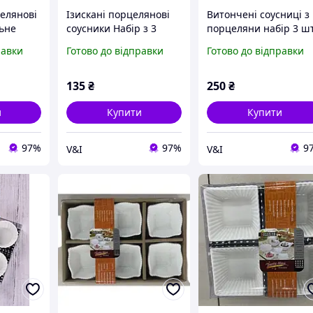
елянові
Ізискані порцелянові
Витончені соусниці з
льне
соусники Набір з 3
порцеляни набір 3 ш
 Вашого
штук для Вашого Столу!
равки
Готово до відправки
Готово до відправки
135
₴
250
₴
и
Купити
Купити
97%
97%
9
V&I
V&I