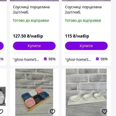
Соусниці порцелана
Соусниці порцелана
2шт/наб.
2шт/наб.
Готово до відправки
Готово до відправки
127
.50
₴/набір
115
₴/набір
Купити
Купити
8%
98%
98%
"ghivi-home588": Товари для дому, перевірені часом!
"ghivi-home588": Товари для дому, перевірені часом!