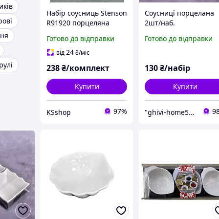
иків
Набір соусниць Stenson
Соусниці порцелана
рові
R91920 порцеляна
2шт/наб.
21х10.5х5.5 см 2 шт
ння
Готово до відправки
Готово до відправки
Білий
24
від
₴
/міс
рулі
238
₴/комплект
130
₴/набір
Купити
Купити
97%
9
KSshop
"ghivi-home588": Товари для дому, перевірені часом!