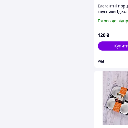
Елегантні порц
соусники Ідеа
Доповнення до
Готово до відп
Столу!
120
₴
Купит
V&I