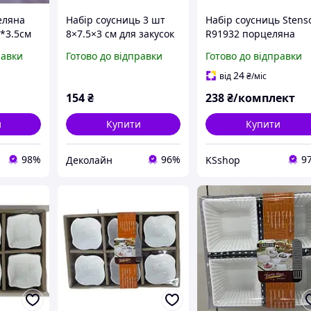
еляна
Набір соусниць 3 шт
Набір соусниць Stens
*3.5см
8×7.5×3 см для закусок
R91932 порцеляна
90581
22.5*8.5*3.1см 3шт
равки
Готово до відправки
Готово до відправки
Білий
24
від
₴
/міс
154
₴
238
₴/комплект
и
Купити
Купити
98%
96%
9
Деколайн
KSshop