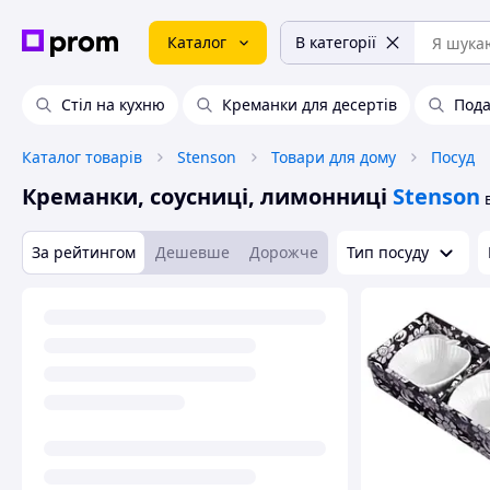
Каталог
В категорії
Стіл на кухню
Креманки для десертів
Пода
Каталог товарів
Stenson
Товари для дому
Посуд
Креманки, соусниці, лимонниці
Stenson
За рейтингом
Дешевше
Дорожче
Тип посуду