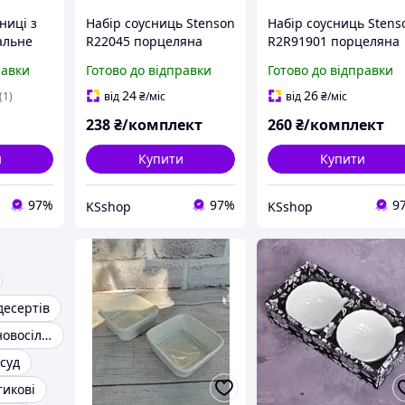
ниці з
Набір соусниць Stenson
Набір соусниць Stens
альне
R22045 порцеляна
R2R91901 порцеляна
 вашого
9х7,5х3см 3шт Білий
28х9.5х3.5 см 3шт
равки
Готово до відправки
Готово до відправки
Білий
24
26
(1)
від
₴
/міс
від
₴
/міс
238
₴/комплект
260
₴/комплект
и
Купити
Купити
97%
97%
9
KSshop
KSshop
десертів
Подарунок на новосілля
суд
тикові