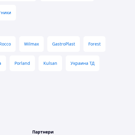
атники
 Rocco
Wilmax
GastroPlast
Forest
а
Porland
Kulsan
Украина ТД
Партнери