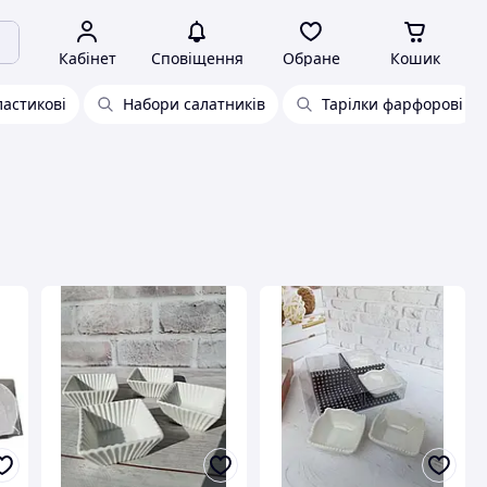
Кабінет
Сповіщення
Обране
Кошик
ластикові
Набори салатників
Тарілки фарфорові