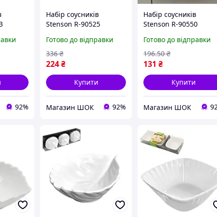
в
Набір соусників
Набір соусників
3
Stenson R-90525
Stenson R-90550
6
25.5х17х3.5 см 6
16х16х4 см 4 предмет
равки
Готово до відправки
Готово до відправки
й висока
предметів білий висока
білий висока якість
якість
336
₴
196
.50
₴
224
₴
131
₴
и
Купити
Купити
92%
92%
9
Магазин ШОК
Магазин ШОК