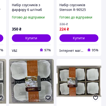
Набір соусників з
Набір соусників
т
фарфору 6 шт/наб
Stenson R-90525
9х9х5см
25.5х17х3.5 см 6
Готово до відправки
Готово до відправки
предметів білий
Відмінна якість
336
₴
350
₴
224
₴
Купити
Купити
7%
97%
95%
V&I
Інтернет магазин ЕЙФОРІЯ