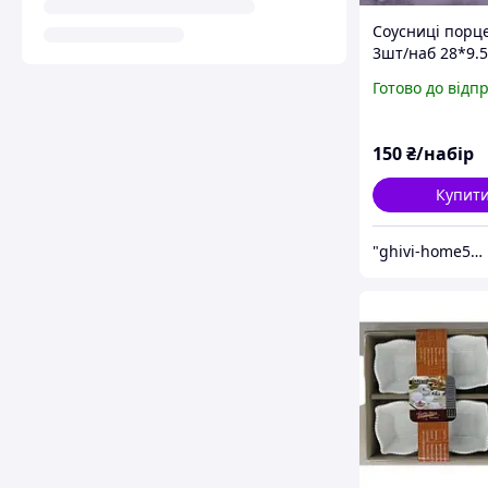
Соусниці порц
3шт/наб 28*9.5
Готово до відп
150
₴/набір
Купит
"ghivi-home588": Товари для дому, перевірені часом!