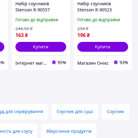
Набір соусників
Набір соусників
Stenson R-90557
Stenson R-90523
и
16х16х4 см 4 предмети
25.5х17х3.5 см 6
Готово до відправки
Готово до відправки
білий Відмінна якість
предметів білий
хороша якість
244
.50
₴
294
₴
163
₴
196
₴
Купити
Купити
5%
95%
93%
Інтернет магазин ЕЙФОРІЯ
Магазин Онікс
уд для сервірування
Соусник для суші
Соусник
ність для соусу
Зберігання продуктів