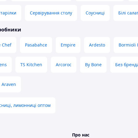
 тарілки
Сервірування столу
Соусниці
Білі сал
иробники
 Chef
Pasabahce
Empire
Ardesto
Bormioli
ens
TS Kitchen
Arcoroc
By Bone
Без бренд
Araven
сниці, лимонниці оптом
Про нас