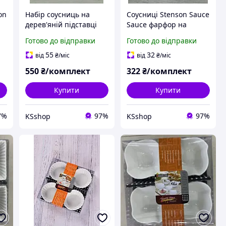
on
Набір соусниць на
Соусниці Stenson Sauce
дерев'яній підставці
Sauce фарфор на
Stenson Colorito 7
підставці 4 предмети
Готово до відправки
Готово до відправки
предметів
MC426710
55
32
від
₴
/міс
від
₴
/міс
550
₴/комплект
322
₴/комплект
Купити
Купити
7%
97%
97%
KSshop
KSshop