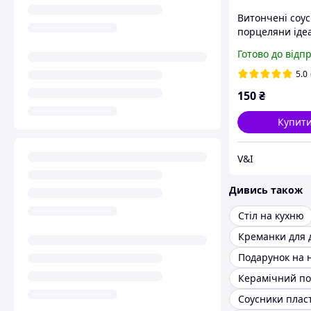
Витончені соус
порцеляни іде
доповнення до
Готово до відп
столу!
5.0
150
₴
Купит
V&I
Дивись також
Стіл на кухню
Креманки для 
Керамічний по
Соусники плас