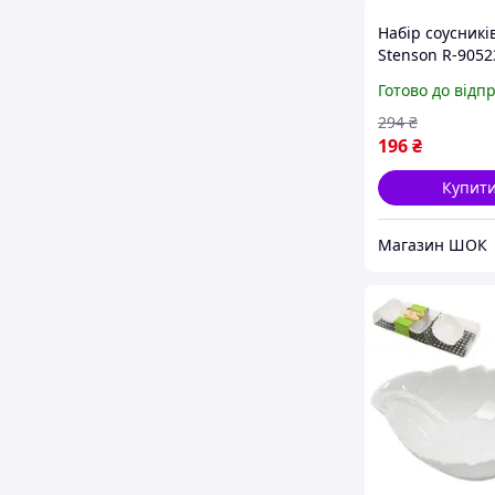
Набір соусникі
Stenson R-9052
25.5х17х3.5 см 
Готово до відп
предметів біли
якість
294
₴
196
₴
Купит
Магазин ШОК