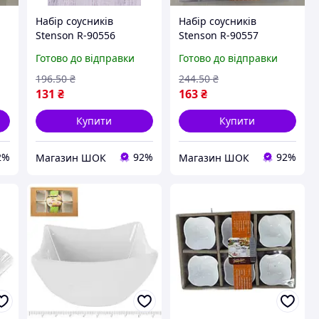
Набір соусників
Набір соусників
Stenson R-90556
Stenson R-90557
и
16х16х4 см 4 предмети
16х16х4 см 4 предмети
Готово до відправки
Готово до відправки
білий висока якість
білий висока якість
196
.50
₴
244
.50
₴
131
₴
163
₴
Купити
Купити
2%
92%
92%
Магазин ШОК
Магазин ШОК