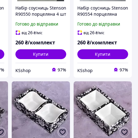
on
Набір соусниць Stenson
Набір соусниць Stenson
R90550 порцеляна 4 шт
R90554 порцеляна
Білий
16х16х4 см 4 шт Білий
Готово до відправки
Готово до відправки
26
26
від
₴
/міс
від
₴
/міс
260
₴/комплект
260
₴/комплект
Купити
Купити
7%
97%
97%
KSshop
KSshop