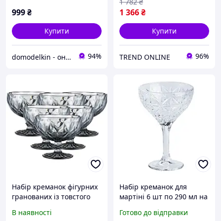
1 782
₴
999
₴
1 366
₴
Купити
Купити
94%
96%
domodelkin - онлайн маркет товарів для дому
TREND ONLINE
Набір креманок фігурних
Набір креманок для
гранованих із товстого
мартіні 6 шт по 290 мл на
скла 6 штук сірий о027
високій ніжці HP519
В наявності
Готово до відправки
Готово до відправки