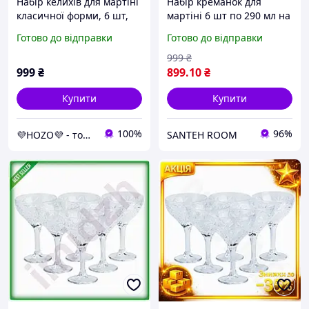
Набір келихів для мартіні
Набір креманок для
класичної форми, 6 шт,
мартіні 6 шт по 290 мл на
290 мл елегантні скляні
високій ніжці HP519
Готово до відправки
Готово до відправки
фужери висотою 10,7 см
SantehROOM
для коктейлів та вермуту
999
₴
999
₴
899
.10
₴
Купити
Купити
100%
96%
💜HOZO💜 - товари преміум-класу, якісні, перевірені з нашого складу!
SANTEH ROOM