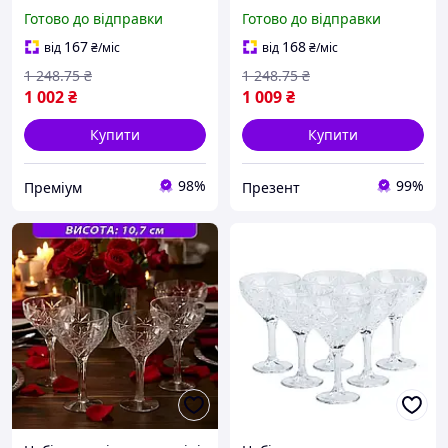
на високій ніжці скляні
мл на високій ніжці
Готово до відправки
Готово до відправки
келихи для коктейлів
скляні келихи для
прозор LIP77/R
коктейлів прозор PREZ2/G
167
168
від
₴
/міс
від
₴
/міс
1 248
.75
₴
1 248
.75
₴
1 002
₴
1 009
₴
Купити
Купити
98%
99%
Преміум
Презент