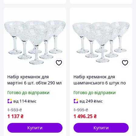
Набір креманок для
Набір креманок для
мартіні 6 шт. об'єм 290 мл
шампанського 6 штук по
висота 10 7 см із міцного
290 мл TS Kitchen HP519
Готово до відправки
Готово до відправки
скла прозорі
114
249
від
₴
/міс
від
₴
/міс
1 933
₴
1 995
₴
1 137
₴
1 496
.25
₴
Купити
Купити