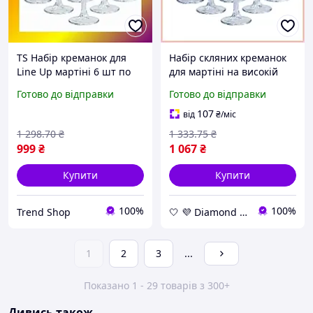
TS Набір креманок для
Набір скляних креманок
Line Up мартіні 6 шт по
для мартіні на високій
290 мл на високій ніжці
ніжці 6 штук по 290 мл,
Готово до відправки
Готово до відправки
HP519 TRD-33/1
прозорі келихи для
вечірок
107
від
₴
/міс
1 298
.70
₴
1 333
.75
₴
999
₴
1 067
₴
Купити
Купити
100%
100%
Trend Shop
🤍 💜 Diamond 🤍 💜
1
2
3
...
Показано 1 - 29 товарів з 300+
Дивись також