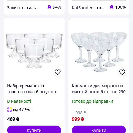
94%
100%
Захист і стиль — в одному магазині
KatSander - товари для затишку та комфорту
Набір креманок із
Креманки для мартіні на
товстого скла 6 штук по
високій ніжці 6 шт. по 290
310 мл прозорий HP560
мл модель HP519 для
В наявності
Готово до відправки
стильного сервірування
47
від
₴
/міс
1 998
₴
469
₴
999
₴
Купити
Купити