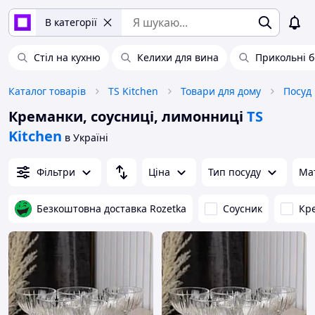
В категорії
Стіл на кухню
Келихи для вина
Прикольні б
Каталог товарів
TS Kitchen
Товари для дому
Посуд
Креманки, соусниці, лимонниці
TS
Kitchen
в Україні
Фільтри
Ціна
Тип посуду
Ма
Безкоштовна доставка Rozetka
Соусник
Кр