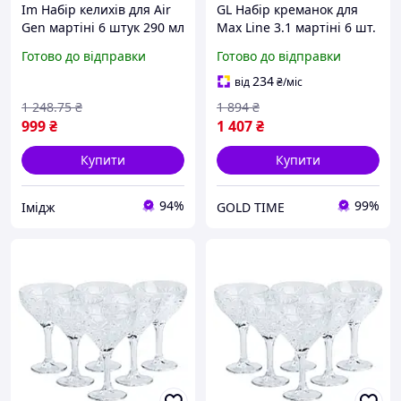
Im Набір келихів для Air
GL Набір креманок для
Gen мартіні 6 штук 290 мл
Max Line 3.1 мартіні 6 шт.
конусоподібні прозорі для
290 мл прозорі келихи
Готово до відправки
Готово до відправки
коктейлів на високій ніжц
для коктейлів на високій
IMD22/G
ніжці. LO31\PR
234
від
₴
/міс
1 248
.75
₴
1 894
₴
999
₴
1 407
₴
Купити
Купити
94%
99%
Імідж
GOLD TIME