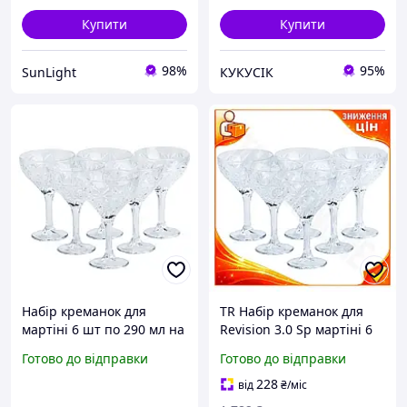
Купити
Купити
98%
95%
SunLight
КУКУСІК
Набір креманок для
TR Набір креманок для
мартіні 6 шт по 290 мл на
Revision 3.0 Sp мартіні 6
високій ніжці HP519
шт. 290 мл прозорі
Готово до відправки
Готово до відправки
келихи для коктейлів на
високій ніж SpeR-4N
228
від
₴
/міс