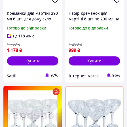
Креманки для мартіні 290
Набір креманок для
мл 6 шт. для дому скло
мартіні 6 шт по 290 мл на
прозоре PS-3535
високій ніжці HP519
Готово до відправки
Готово до відправки
Доставка по Україні
118
від
₴
/міс
1 767
₴
1 298
₴
1 178
₴
999
₴
Купити
Купити
97%
96%
Sattil
Інтернет-магазин "Little Sam"