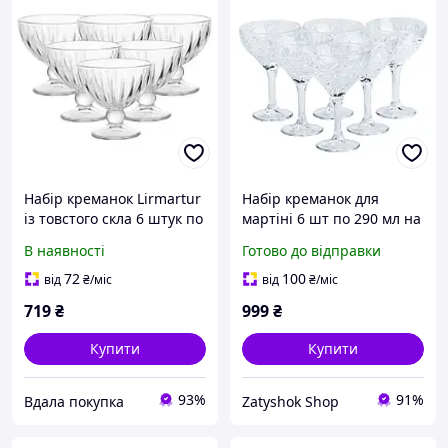
Набір креманок Lirmartur
Набір креманок для
із товстого скла 6 штук по
мартіні 6 шт по 290 мл на
250 мл
високій ніжці HP519
В наявності
Готово до відправки
72
100
від
₴
/міс
від
₴
/міс
719
₴
999
₴
Купити
Купити
93%
91%
Вдала покупка
Zatyshok Shop