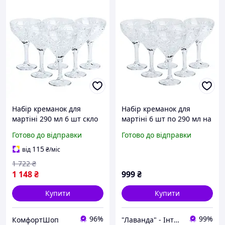
Набір креманок для
Набір креманок для
мартіні 290 мл 6 шт скло
мартіні 6 шт по 290 мл на
FK-3534
високій ніжці HP519
Готово до відправки
Готово до відправки
115
від
₴
/міс
1 722
₴
1 148
₴
999
₴
Купити
Купити
96%
99%
КомфортШоп
"Лаванда" - Інтернет-магазин