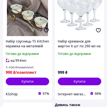
Набір соусниць TS Kitchen
Набір креманок для
кераміка на металевій
мартіні 6 шт по 290 мл на
підставці 32 см 4
високій ніжці
Готово до відправки
Готово до відправки
предмети білий
99
від
₴
/міс
1 100
₴/комплект
990
₴/комплект
999
₴
Купити
Купити
97%
98%
KSshop
Інтернет-магазин Господиня
Дивись також