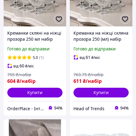
Креманки скляні на ніжці
Креманка на ніжці скляна
прозора 250 мл набір
прозора 250 (мл) набір
креманок 6 штук для
креманок 6 штук для
Готово до відправки
Готово до відправки
салатів, десертів, желе
салатів, десертів, желе
HoReCa
61
5.0
(1)
від
₴
/міс
60
від
₴
/міс
755
₴/набір
763
.75
₴/набір
604
₴/набір
611
₴/набір
Купити
Купити
94%
94%
OrderPlace - Інтернет-магазин товарів для дому
Head of Trends