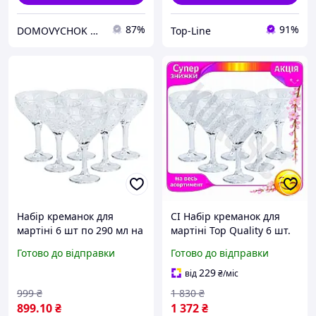
87%
91%
DOMOVYCHOK SHOP
Top-Line
Набір креманок для
CI Набір креманок для
мартіні 6 шт по 290 мл на
мартіні Top Quality 6 шт.
високій ніжці HP519
290 мл прозорі келихи
Готово до відправки
Готово до відправки
санлайт
для коктейлів на високій
ніжці. CI2-888
229
від
₴
/міс
999
₴
1 830
₴
899
.10
₴
1 372
₴