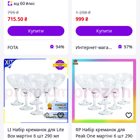
60
від
₴
/міс
795
₴
1 298
₴
715
.50
₴
999
₴
Купити
Купити
94%
97%
FOTA
Интернет-магазин "АТМ"
LI Набір креманок для Lite
RP Набір креманок для
Box мартіні 6 шт 290 мл
Peak One мартіні 6 шт 290