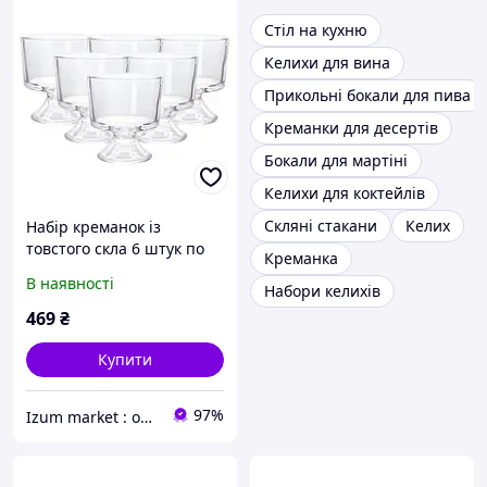
Стіл на кухню
Келихи для вина
Прикольні бокали для пива
Креманки для десертів
Бокали для мартіні
Келихи для коктейлів
Скляні стакани
Келих
Набір креманок із
товстого скла 6 штук по
Креманка
310 мл прозорий HP560
В наявності
Набори келихів
469
₴
Купити
97%
Izum market : оригінальні подарунки | декор і дизайн