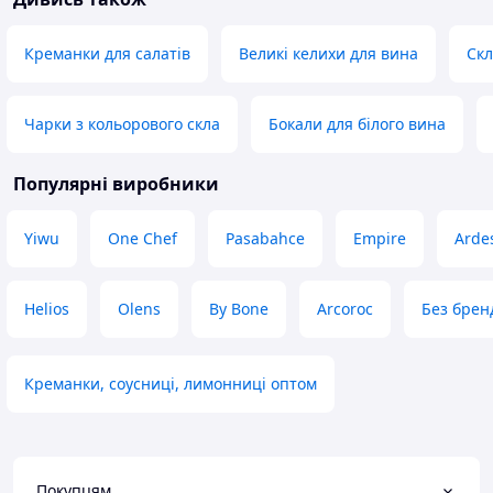
Креманки для салатів
Великі келихи для вина
Скл
Чарки з кольорового скла
Бокали для білого вина
Популярні виробники
Yiwu
One Chef
Pasabahce
Empire
Arde
Helios
Olens
By Bone
Arcoroc
Без брен
Креманки, соусниці, лимонниці оптом
Покупцям