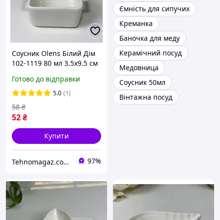
Ємність для сипучих
Креманка
Баночка для меду
Керамічний посуд
Соусник Olens Білий Дім
102-1119 80 мл 3.5х9.5 см
Медовница
білий
Готово до відправки
Соусник 50мл
5.0
(1)
Вінтажна посуд
58
₴
52
₴
Купити
97%
Tehnomagaz.com.ua - це передовий інтернет-магазин, спеціалізуючийся на продажу техніки