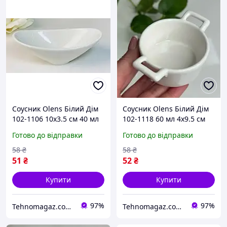
Соусник Olens Білий Дім
Соусник Olens Білий Дім
102-1106 10х3.5 см 40 мл
102-1118 60 мл 4х9.5 см
білий
білий
Готово до відправки
Готово до відправки
58
₴
58
₴
51
₴
52
₴
Купити
Купити
97%
97%
Tehnomagaz.com.ua - це передовий інтернет-магазин, спеціалізуючийся на продажу техніки
Tehnomagaz.com.ua - це передовий інтернет-магазин, спеціалізуючийся на продажу техніки