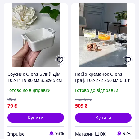
Соусник Olens Білий Дім
Набір креманок Olens
102-1119 80 мл 3.5х9.5 см
Граф 102-272 250 мл 6 шт
білий impulse
висока якість
Готово до відправки
Готово до відправки
99
₴
763
.50
₴
79
₴
509
₴
Купити
Купити
93%
92%
Impulse
Магазин ШОК