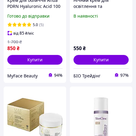
Крем для обличчя Anua
Нічний крем для
PDRN Hyaluronic Acid 100
освітлення та
Moisture Cream з
вирівнювання тону шкіри
Готово до відправки
В наявності
полінуклеотидами та
Cetaphil Bright Healthy
гіалуроновою кислотою,
Radiance Night Cream 50 г
5.0
(5)
60 мл
02957
85
від
₴
/міс
1 700
₴
850
₴
550
₴
Купити
Купити
94%
97%
MyFace Beauty
БІО Трейдінг