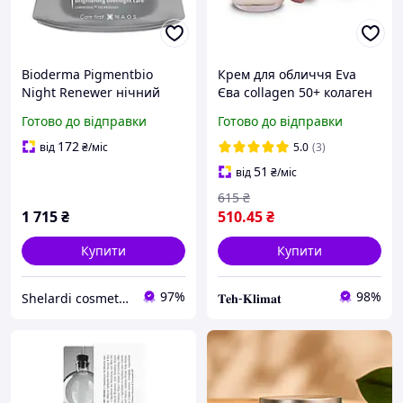
Bioderma Pigmentbio
Крем для обличчя Eva
Night Renewer нічний
Єва collagen 50+ колаген
крем для шкіри з
50 заповніть зморшок,
Готово до відправки
Готово до відправки
нерівним тоном і
Єгипетський
пігментацією 50 мл
172
від
₴
/міс
5.0
(3)
51
від
₴
/міс
615
₴
1 715
₴
510
.45
₴
Купити
Купити
97%
98%
Shelardi cosmetics
𝐓𝐞𝐡-𝐊𝐥𝐢𝐦𝐚𝐭