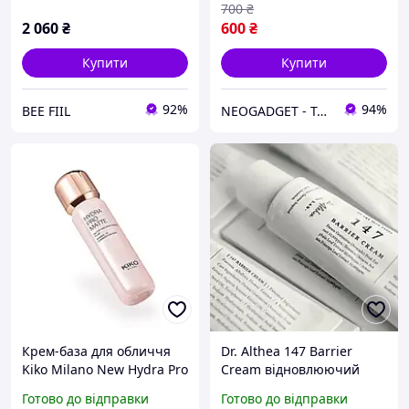
700
₴
2 060
₴
600
₴
Купити
Купити
92%
94%
BEE FIIL
NEOGADGET - Твій провідник у світ сучасної техніки!
Крем-база для обличчя
Dr. Althea 147 Barrier
Kiko Milano New Hydra Pro
Cream відновлюючий
Matte, 50мл
крем для обличчя з
Готово до відправки
Готово до відправки
церамідами, пантенолом