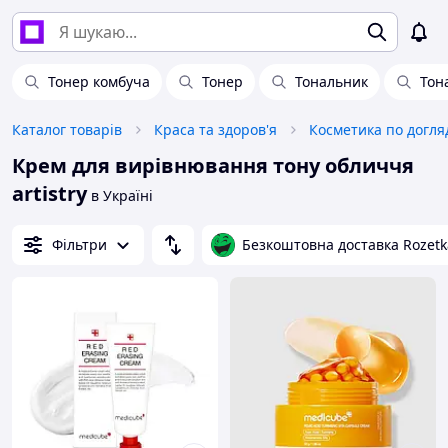
Тонер комбуча
Тонер
Тональник
Тон
Каталог товарів
Краса та здоров'я
Косметика по догля
Крем для вирівнювання тону обличчя
artistry
в Україні
Фільтри
Безкоштовна доставка Rozetk