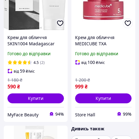
Крем для обличчя
Крем для обличчя
SKIN1004 Madagascar
MEDICUBE TXA
Centella Tone Brightening
Niacinamide Capsule
Готово до відправки
Готово до відправки
Capsule Cream 75 мл для
Cream 5% освітлення
освітлення та
пігментації,
100
4.5
(2)
від
₴
/міс
вирівнювання тону шкіри
вирівнювання тону та
59
від
₴
/міс
сяйво шкіри, 55г
1 180
₴
1 200
₴
590
₴
999
₴
Купити
Купити
94%
99%
MyFace Beauty
Store Hall
Дивись також