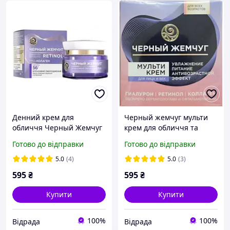
Денний крем для
Черный жемчуг мульти
обличчя Черный Жемчуг
крем для обличчя та
Retinol+ Pro-коллаген,
повік, 46 мл
Готово до відправки
Готово до відправки
Програма 56+, 50 мл
5.0
(4)
5.0
(3)
595
₴
595
₴
Купити
Купити
100%
100%
Відрада
Відрада