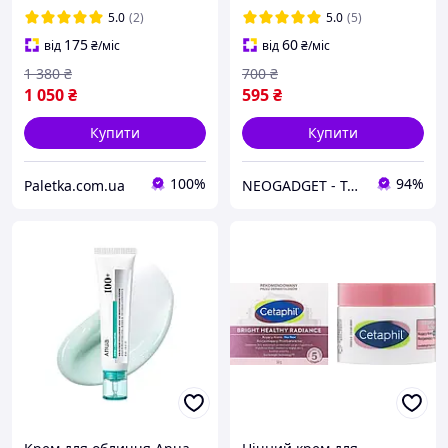
і центелою, зміцнення
5.0
(2)
5.0
(5)
шкірного бар єру, Коре
175
60
від
₴
/міс
від
₴
/міс
1 380
₴
700
₴
1 050
₴
595
₴
Купити
Купити
100%
94%
Paletka.com.ua
NEOGADGET - Твій провідник у світ сучасної техніки!