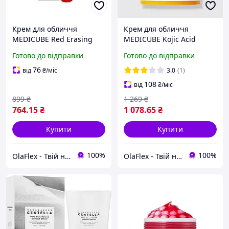
Крем для обличчя
Крем для обличчя
MEDICUBE Red Erasing
MEDICUBE Kojic Acid
Cream 50 ml освітлення
Turmeric Vita Capsule
Готово до відправки
Готово до відправки
постакне, вирівнювання
Cream 53 g освітлення
тону та відновлення
пігментації,
76
від
₴
/міс
3.0
(1)
шкіри
вирівнювання тону та
108
від
₴
/міс
сяйво шкіри
899
₴
1 269
₴
764
.15
₴
1 078
.65
₴
Купити
Купити
100%
100%
OlaFlex - Твій надійний партнер в світі краси!
OlaFlex - Твій надійний партнер в світі краси!