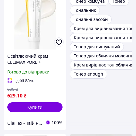
Тонер комбуча
Тонер
Тональник
Тональні засоби
Крем для вирівнювання тону
Крем для вирівнювання тону
Тонер для вишуканий
Тонер для обличчя молочний
Освітлюючий крем
CELIMAX PORE +
Крем вирівнює тон обличчя
DARKSPOT Brightening
Готово до відправки
Тонер enough
Cream 35 ml
вирівнювання тону та
63
від
₴
/міс
боротьба з темними
699
₴
плямами
629
.10
₴
Купити
100%
OlaFlex - Твій надійний партнер в світі краси!