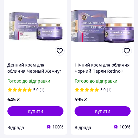
Денний крем для
Нічний крем для обличчя
обличчя Черный Жемчуг
Чорний Перли Retinol+
Retinol+ Omega-кислоти,
Omega-кислоти,
Готово до відправки
Готово до відправки
Програма 46+, 50 мл
Програма 46+, 50 мл
5.0
(1)
5.0
(1)
645
₴
595
₴
Купити
Купити
100%
100%
Відрада
Відрада