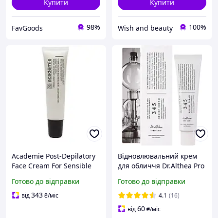
Купити
Купити
98%
100%
FavGoods
Wish and beauty
Academie Post-Depilatory
Відновлювальний крем
Face Cream For Sensible
для обличчя Dr.Althea Pro
Areas Крем після
Lab 345 Relief 50 мл
Готово до відправки
Готово до відправки
депіляції для обличчя, 15
мл
343
від
₴
/міс
4.1
(16)
60
від
₴
/міс