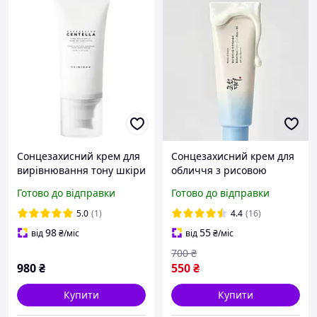
Сонцезахисний крем для
Сонцезахисний крем для
вирівнювання тону шкіри
обличчя з рисовою
Skin1004 Madagascar
водою Beauty of Joseon
Готово до відправки
Готово до відправки
Centella Tone Brightening
Relief Sun Aqua-Fresh:
Tone-Up Sunscreen 50ml
Rice + B5 SPF50+/PA++++
5.0
(1)
4.4
(16)
50ml
98
55
від
₴
/міс
від
₴
/міс
700
₴
980
₴
550
₴
Купити
Купити