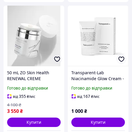
50 mL ZO Skin Health
Transparent-Lab
RENEWAL CREME
Niacinamide Glow Cream -
Зволожуючий крем для
Освітлюючий крем для
Готово до відправки
Готово до відправки
сухої, чутливої шкіри
обличчя, 50ml
обличчя Renewal Creme
355
167
від
₴
/міс
від
₴
/міс
Zein Obagi 50 ml
4 100
₴
3 550
₴
1 000
₴
Купити
Купити