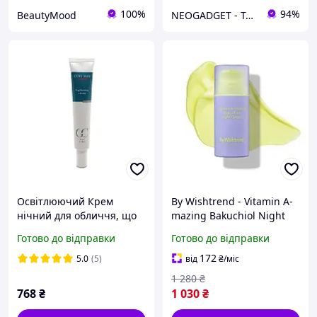
100%
94%
BeautyMood
NEOGADGET - Твій провідник у світ сучасної техніки!
Освітлюючий Крем
By Wishtrend - Vitamin A-
нічний для обличчя, що
mazing Bakuchiol Night
вирівнює тон шкіри
Cream - Нічний крем для
Готово до відправки
Готово до відправки
живильний і
обличчя з вітаміном А і
зволожуючий Cure Skin
бакучиолом - 30ml
172
5.0
(5)
від
₴
/міс
50 мл
1 280
₴
768
₴
1 030
₴