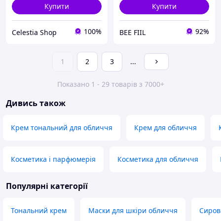
Купити
Купити
100%
92%
Celestia Shop
BEE FIIL
1
2
3
...
Показано 1 - 29 товарів з 7000+
Дивись також
Крем тональний для обличчя
Крем для обличчя
Косметика і парфюмерія
Косметика для обличчя
Популярні категорії
Тональний крем
Маски для шкіри обличчя
Сиров