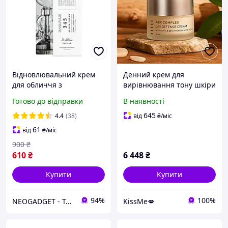
Відновлювальний крем
Денний крем для
для обличчя з
вирівнювання тону шкіри
ресвератролом DR.
Holy Land ABR Complex
Готово до відправки
В наявності
ALTHEA LAB PRO
Day Defense Cream 250ml,
Resveratrol 345NA Repair
База під макіяж
645
4.4
(38)
від
₴
/міс
Cream Intensive 50 мл
61
від
₴
/міс
900
₴
610
₴
6 448
₴
Купити
Купити
94%
100%
NEOGADGET - Твій провідник у світ сучасної техніки!
KissMe💋