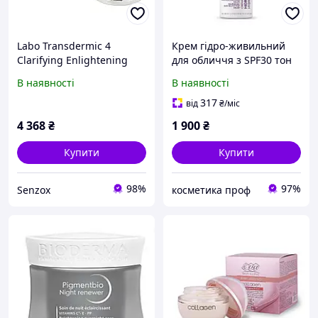
Labo Transdermic 4
Крем гідро-живильний
Clarifying Enlightening
для обличчя з SPF30 тон
Cream - Крем для
беж- Hydro-nourishing
В наявності
В наявності
вирівнювання тону шкіри
facial cream SPF30 color
50 мл
clair SkinClinic
317
від
₴
/міс
4 368
₴
1 900
₴
Купити
Купити
98%
97%
Senzox
косметика проф