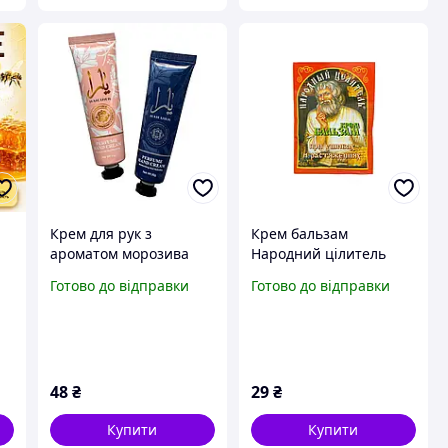
Крем для рук з
Крем бальзам
я
ароматом морозива
Народний цілитель
Міні крем для рук
При ударах і
Готово до відправки
Готово до відправки
,
розтягненнях 10 г
48
₴
29
₴
Купити
Купити