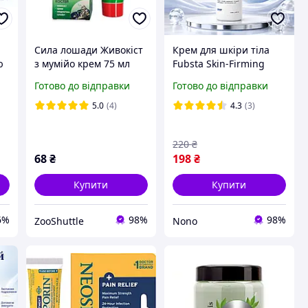
Сила лошади Живокіст
Крем для шкіри тіла
ю
з мумійо крем 75 мл
Fubsta Skin-Firming
при ламкості кісток
Крем для сухої шкіри
Готово до відправки
Готово до відправки
(остеопороз), при болях
тіла 150 мл Крем
у кістках і суглобах
живлення для тіла
5.0
(4)
4.3
(3)
Регенеруючі крему для
тіла
220
₴
68
₴
198
₴
Купити
Купити
6%
98%
98%
ZooShuttle
Nono