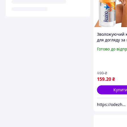
Зволожуючий к
для догляду за
м'язами та суг
Готово до відп
ROZINO 40 г
199
₴
159
.20
₴
Купит
https://odezhda-vsem.com.ua/ua/