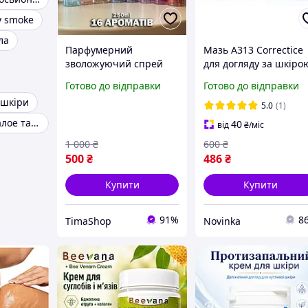
y smoke
ла
Парфумерний
Мазь A313 Сorrectice
зволожуючий спрей
для догляду за шкіро
вода міст аромат
обличчя, 50 мл
Готово до відправки
Готово до відправки
лосьйон бітер засіб для
 шкіри
догляду за тілом
5.0
(1)
VICTORIA S SECRET
Крем для тіла алое та огірок
40
від
₴
/міс
вікторія сикретс 250 мл
1 000
₴
600
₴
500
₴
486
₴
Купити
Купити
91%
8
TimaShop
Novinka