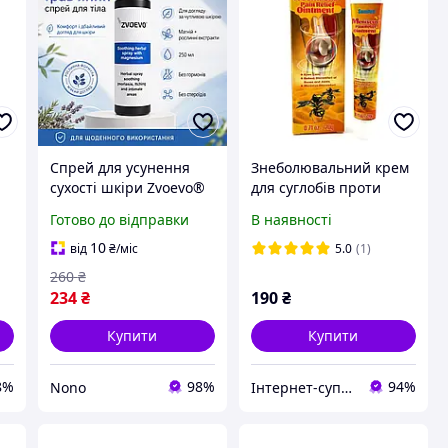
Спрей для усунення
Знеболювальний крем
сухості шкіри Zvoevo®
для суглобів проти
Спрей для догляду за
артриту, меніска, 20
Готово до відправки
В наявності
тілом 250 мл
грамів
Заспокійливий спрей
10
від
₴
/міс
5.0
(1)
для шкіри
260
₴
234
₴
190
₴
Купити
Купити
8%
98%
94%
Nono
Інтернет-супермаркет VillMart