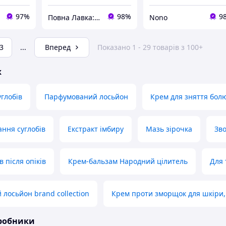
97%
98%
9
Повна Лавка: модно і комфортно за доступною ціною
Nono
3
...
Вперед
Показано 1 - 29 товарів з 100+
ж
углобів
Парфумований лосьйон
Крем для зняття болю
ання суглобів
Екстракт імбиру
Мазь зірочка
Зв
в після опіків
Крем-бальзам Народний цілитель
Для 
лосьйон brand collection
Крем проти зморщок для шкіри,
иробники