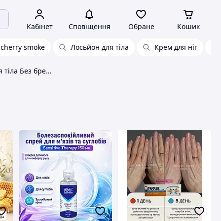
Кабінет
Сповіщення
Обране
Кошик
 cherry smoke
Лосьйон для тіла
Крем для ніг
Креми і лосьйони для тіла Без бренду