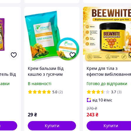
Крем бальзам Від
Крем для тіла з
тель Від
кашлю з гусячим
ефектом вибілюванн
жиром 10 г
BEEWHITE Крем для
равки
В наявності
Готово до відправки
освітлення шкіри тіла
150 мл Відбілюючий
5.0
(2)
3.7
(3)
крем
10
від
₴
/міс
270
₴
29
₴
243
₴
и
Купити
Купити