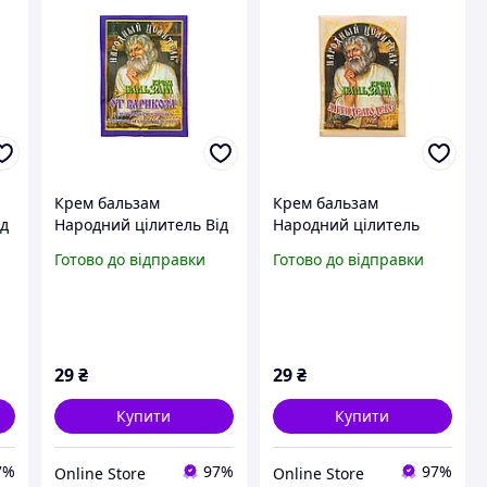
Крем бальзам
Крем бальзам
ід
Народний цілитель Від
Народний цілитель
варикозу 10 г
Антидемодекс 10 г
Готово до відправки
Готово до відправки
29
₴
29
₴
Купити
Купити
7%
97%
97%
Online Store
Online Store