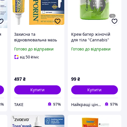
м
Захисна та
Крем батер жіночій
відновлювальна мазь
для тіла "Cannabis"
для шкіри Neosporin
645788
Готово до відправки
Готово до відправки
Pain Relief 14.2 г
л
50
від
₴
/міс
ня
497
₴
99
₴
Купити
Купити
8%
97%
97%
TAKE
Найкращі ціни:) Lightssshop