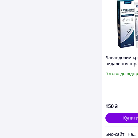
Лавандовий кр
видалення шра
грамів усуває 
Готово до відп
зменшує нерів
відновлює глад
шкіри
150
₴
Купит
Био-сайт "Наш Восток"