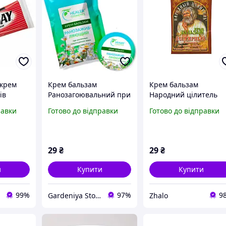
 крем
Крем бальзам
Крем бальзам
ів
Ранозагоювальний при
Народний цілитель
trength
різних ушкодженнях
Дегтярний 10 г
равки
Готово до відправки
Готово до відправки
шкіри: подряпини,
порізи, відкриті рани
10 г
29
₴
29
₴
и
Купити
Купити
99%
97%
9
Gardeniya Store - із турботою про ваш затишок!
Zhalo