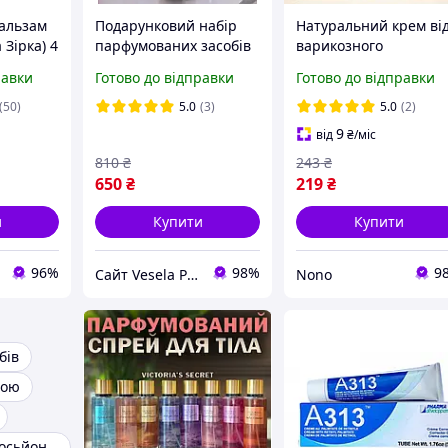
бальзам
Подарунковий набір
Натуральний крем ві
 Зірка) 4
парфумованих засобів
варикозного
м'ятою
для догляду за тілом
розширення вен з
равки
Готово до відправки
Готово до відправки
болю та
Moschino Toy 2 Pearl
травами та бджолин
воском Крем-гель для
(50)
5.0
(3)
5.0
(2)
ніг від варикозу 150 
9
від
₴
/міс
Від варикозу
810
₴
243
₴
650
₴
219
₴
и
Купити
Купити
96%
98%
9
Сайт Vesela Pudra
Nono
бів
рою
Парфумовані лосьйони для тіла