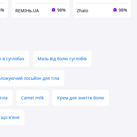
8%
98%
98%
REMIНЬ.UA
Zhalo
 в суглобах
Мазь від болю суглобів
оложуючий лосьйон для тіла
тіла
Camel milk
Крем для зняття болю
 що в'яне