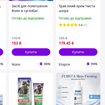
д
Засіб для полегшення
Трав яний крем Чиста
болю в суглобах
шкіра
Sensitive Therapy
(HAOPIFUCAOBENRUGA
Готово до відправки
Готово до відправки
им
Спрей у разі болів у
O) проти псоріазу,
суглобах і м'язах 150 мл
екземи. Лікування
5.0
(1)
мл
Препарат для суглобів
дерматиту без
гормональних
170
₴
185
₴
препаратів. Экзема
153
₴
179
.45
₴
Купити
Купити
8%
98%
99%
Nono
Empire