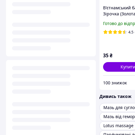
В'єтнамський 
Зірочка (Золота
г. З перцевою 
Готово до відп
від головного 
застуди
4.5
35
₴
Купит
100 знижок
Дивись також
Мазь для сугло
Мазь від гемо
Lotus massage