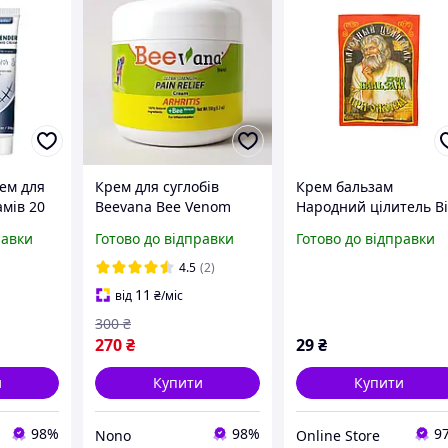
ем для
Крем для суглобів
Крем бальзам
мів 20
Beevana Bee Venom
Народний цілитель В
шрами,
мазь з бджолиною
опіків 10 г
равки
Готово до відправки
Готово до відправки
ності
отрутою 150 г з
кість
колагеном при болю в
4.5
(2)
суглобах
11
від
₴
/міс
300
₴
270
₴
29
₴
и
Купити
Купити
98%
98%
9
Nono
Online Store