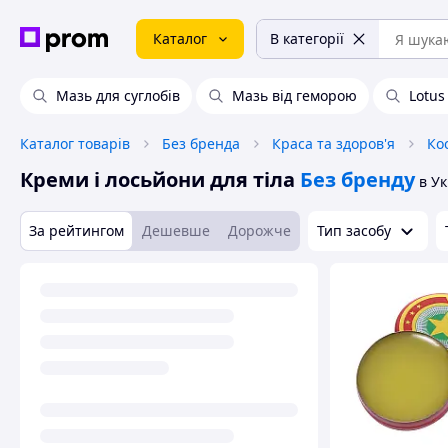
Каталог
В категорії
Мазь для суглобів
Мазь від геморою
Lotus
Каталог товарів
Без бренда
Краса та здоров'я
Ко
Креми і лосьйони для тіла
Без бренду
в Ук
За рейтингом
Дешевше
Дорожче
Тип засобу