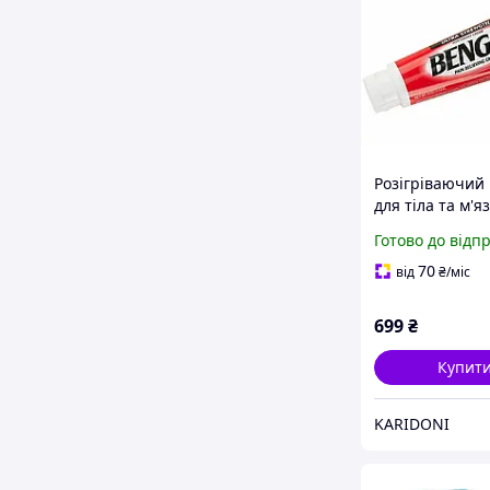
Розігріваючий
для тіла та м'яз
Bengay Ultra S
Готово до відп
113 г
70
від
₴
/міс
699
₴
Купит
KARIDONI