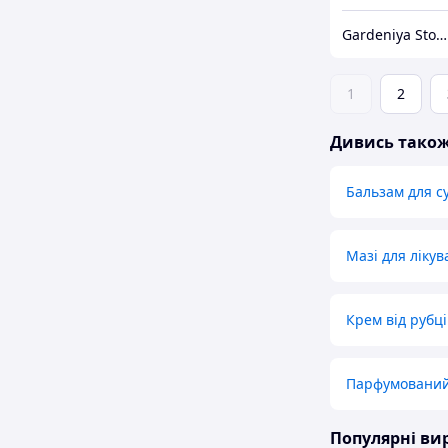
Gardeniya Store - із турботою про ваш затишок!
1
2
Дивись тако
Бальзам для с
Мазі для лікув
Крем від рубці
Парфумований 
Популярні в