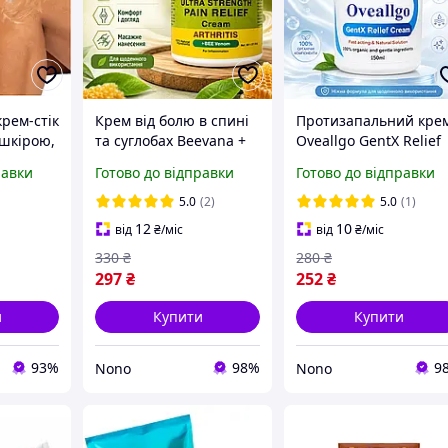
рем-стік
Крем від болю в спині
Протизапальний кре
 шкірою,
та суглобах Beevana +
Oveallgo GentX Relief
лобами
Bee-Venom з
Cream, Крем для
равки
Готово до відправки
Готово до відправки
бджолиною отрутою
усунення сухості та
Мазь для суглобів 180 г
лущення шкіри 150 м
5.0
(2)
5.0
(1)
Крем для м'язів і
Крем від почервонін
12
10
від
₴
/міс
від
₴
/міс
суглобів
330
₴
280
₴
297
₴
252
₴
и
Купити
Купити
93%
98%
9
Nono
Nono