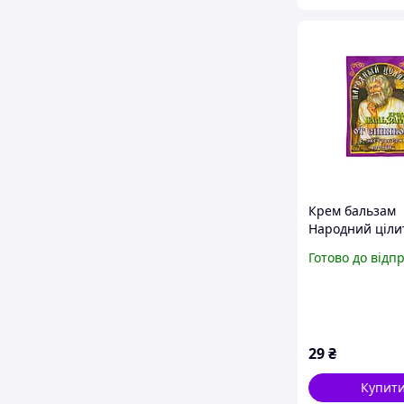
Крем бальзам
Народний ціли
синців 10 г
Готово до відп
29
₴
Купит