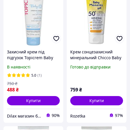
Захисний крем під
Крем сонцезахисний
підгузок Topicrem Baby
мінеральний Chicco Baby
Barrier Change Care
Moments SUN SPF 50+ 75
В наявності
Готово до відправки
Cream 75 мл
мл (8058664155637)
(3700281705300)
5.0
(1)
750
₴
488
₴
759
₴
Купити
Купити
90%
97%
Dilax магазин брендових дитячих іграшок та товарів для батьків.
Rozetka