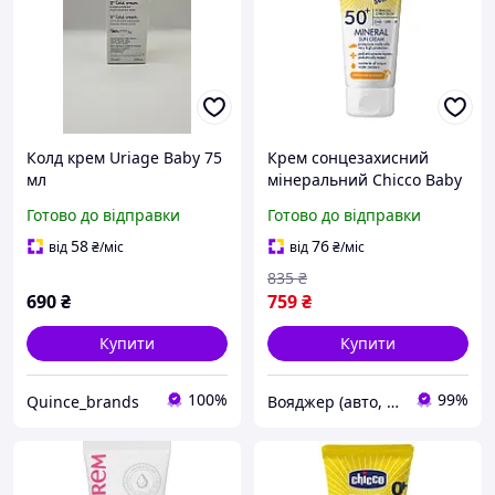
Колд крем Uriage Baby 75
Крем сонцезахисний
мл
мінеральний Chicco Baby
Moments SUN, SPF 50+, 75
Готово до відправки
Готово до відправки
мл [n-1125]
58
76
від
₴
/міс
від
₴
/міс
835
₴
690
₴
759
₴
Купити
Купити
100%
99%
Quince_brands
Вояджер (авто, туризм, спорт)