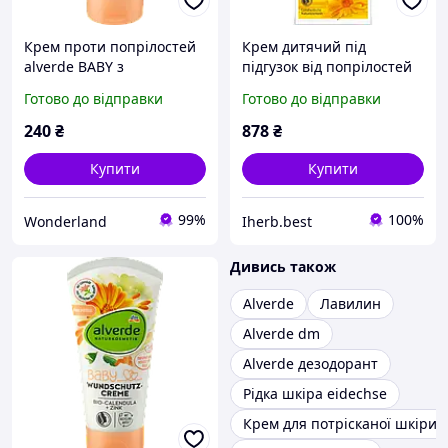
Крем проти попрілостей
Крем дитячий під
alverde BABY з
підгузок від попрілостей
календулою, 75 мл
Weleda Baby Calendula
Готово до відправки
Готово до відправки
Календула, 75 мл
240
₴
878
₴
Купити
Купити
99%
100%
Wonderland
Iherb.best
Дивись також
Alverde
Лавилин
Alverde dm
Alverde дезодорант
Рідка шкіра eidechse
Крем для потрісканої шкіри 