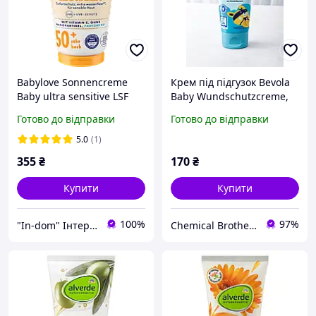
Babylove Sonnencreme
Крем під підгузок Bevola
Baby ultra sensitive LSF
Baby Wundschutzcreme,
50+ Сонцезахисний
75 мл
Готово до відправки
Готово до відправки
дитячий крем SPF 50+ 75
мл
5.0
(1)
355
₴
170
₴
Купити
Купити
100%
97%
"In-dom" Інтернет магазин товарів для дому у Інни
Chemical Brothers