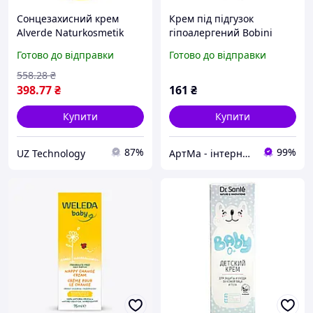
Сонцезахисний крем
Крем під підгузок
Alverde Naturkosmetik
гіпоалергений Bobini
Sensitive OF 50 для
Baby, 75 мл, 0+
Готово до відправки
Готово до відправки
чутливої шкіри 75 мл
558
.28
₴
398
.77
₴
161
₴
Купити
Купити
87%
99%
UZ Technology
АртМа - інтернет магазин дитячого текстилю