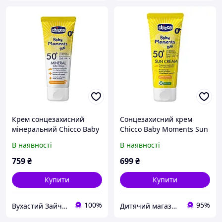
Крем сонцезахисний
Сонцезахисний крем
мінеральний Chicco Baby
Chicco Baby Moments Sun
Moments SUN, SPF 50+, 75
SPF 50+ 75 мл 12725.00
В наявності
В наявності
мл (11259.00)
759
₴
699
₴
Купити
Купити
100%
95%
Вухастий Зайчик
Дитячий магазин "Плюшевий Зайка"