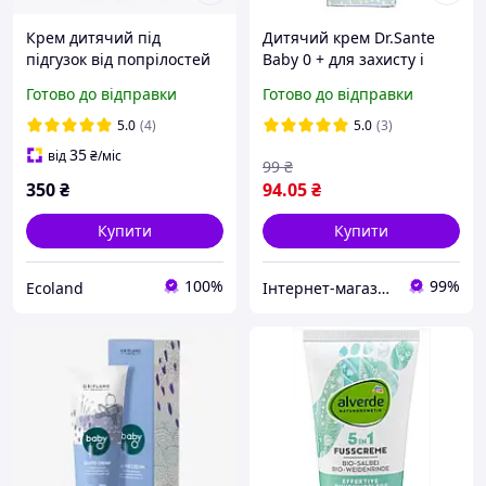
Крем дитячий під
Дитячий крем Dr.Sante
підгузок від попрілостей
Baby 0 + для захисту і
Weleda Baby Calendula
догляду за шкірою
Готово до відправки
Готово до відправки
Календула без аромату,
обличчя і тіла - 75 мл.
75 мл
5.0
(4)
5.0
(3)
35
від
₴
/міс
99
₴
350
₴
94
.05
₴
Купити
Купити
100%
99%
Ecoland
Інтернет-магазин "Бонбонка"