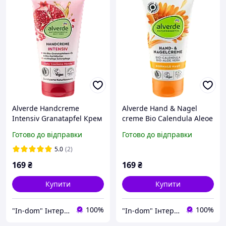
Alverde Handcreme
Alverde Hand & Nagel
Intensiv Granatapfel Крем
creme Bio Calendula Aleoe
для рук з органічним
Vera Крем для рук і нігтів
Готово до відправки
Готово до відправки
екстрактом граната 75 мл
з календулою і алое вера
75 мл
5.0
(2)
169
₴
169
₴
Купити
Купити
100%
100%
"In-dom" Інтернет магазин товарів для дому у Інни
"In-dom" Інтернет магазин товарів для дому у Інни