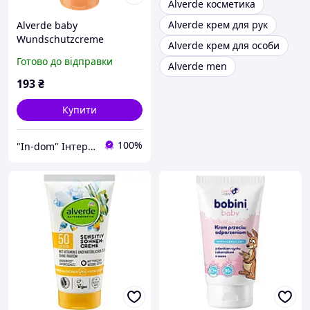
Alverde косметика
Alverde крем для рук
Alverde baby
Wundschutzcreme
Alverde крем для особи
Calendula Дитячий
Готово до відправки
Alverde men
захисний крем з
екстрактом календули під
193
₴
підгузок 75 мл
Купити
100%
"In-dom" Інтернет магазин товарів для дому у Інни