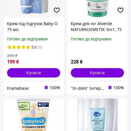
Крем під підгузок Baby O
Крем для ніг Alverde
75 мл.
NATURKOSMETIK 5in1, 75
мл (Німеччина)
Готово до відправки
Готово до відправки
5.0
(1)
235
₴
199
₴
228
₴
Купити
Купити
100%
100%
Framebase
"In-dom" Інтернет магазин товарів для дому у Інни