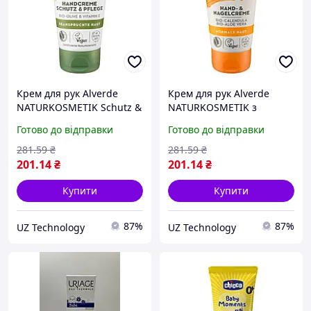
Крем для рук Alverde
Крем для рук Alverde
NATURKOSMETIK Schutz &
NATURKOSMETIK з
Pflege з органічними
органічною календулою
Готово до відправки
Готово до відправки
оливками, 75 мл
та органічним алое вера,
75 мл
281
.59
₴
281
.59
₴
201
.14
₴
201
.14
₴
Купити
Купити
87%
87%
UZ Technology
UZ Technology