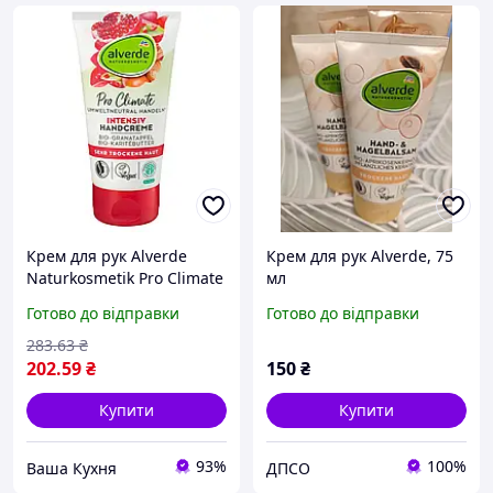
Крем для рук Alverde
Крем для рук Alverde, 75
Naturkosmetik Pro Climate
мл
інтенсивний з
Готово до відправки
Готово до відправки
органічним гранатом 75
мл
283
.63
₴
202
.59
₴
150
₴
Купити
Купити
93%
100%
Ваша Кухня
ДПСО