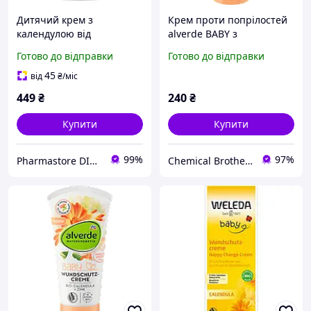
Дитячий крем з
Крем проти попрілостей
календулою від
alverde BABY з
роздратування та
календулою, 75 мл
Готово до відправки
Готово до відправки
попрілостей Weleda Baby
Creme pour le Change 75
45
від
₴
/міс
мл заспокійливий
449
₴
240
₴
Купити
Купити
99%
97%
Pharmastore DISCOUNT
Chemical Brothers