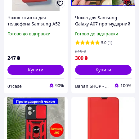
Чохол книжка для
Чохол для Samsung
телдефона Samsung A52
Galaxy A07 протиударний
червоний/Чохол книжка
з шторкою і кільцем
Готово до відправки
Готово до відправки
для телефона Samsung
червоний Чохол для
A52 (А525)
телефона самсунг галаксі
5.0
(1)
а07
619
₴
247
₴
309
₴
Купити
Купити
90%
100%
01case
Banan SHOP - зачохли і захисти свій телефон