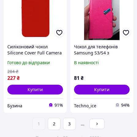
Силіконовий чохол
Чохол для телефонів
Silicone Cover Full Camera
Samsung S3/S4 з
накладка для смартфона
магнітною застібкою з
Готово до відправки
В наявності
Samsung Galaxy A15 A155
відділеннями для карток
Red buzyna
червоний
284
₴
227
₴
81
₴
Купити
Купити
91%
94%
Бузина
Techno_ice
1
2
3
...