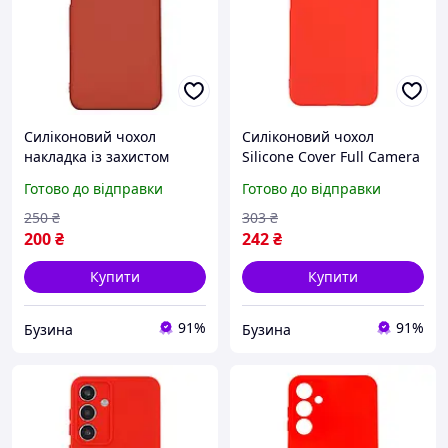
Силіконовий чохол
Силіконовий чохол
накладка із захистом
Silicone Cover Full Camera
камери для смартфона
для смартфона Samsung
Готово до відправки
Готово до відправки
Samsung Galaxy M14
Galaxy A05s A057 Red
M146 Red buzyna
buzyna
250
₴
303
₴
200
₴
242
₴
Купити
Купити
91%
91%
Бузина
Бузина