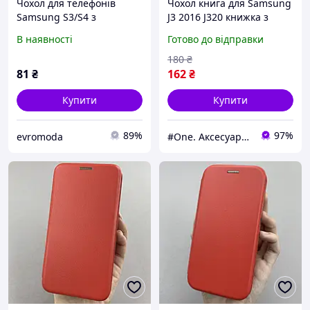
Чохол для телефонів
Чохол книга для Samsung
Samsung S3/S4 з
J3 2016 J320 книжка з
магнітною застібкою з
підставкою на телефон
В наявності
Готово до відправки
відділеннями для карток
самсунг дж3 дж320
червоний
червона stn
180
₴
81
₴
162
₴
Купити
Купити
89%
97%
evromoda
#One. Аксесуари до смартфонів