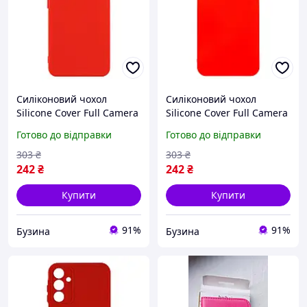
Силіконовий чохол
Силіконовий чохол
Silicone Cover Full Camera
Silicone Cover Full Camera
A для Samsung Galaxy S24
накладка для смартфона
Готово до відправки
Готово до відправки
5G S921 red buzyna
Samsung Galaxy M35 5G
M356 Red buzyna
303
₴
303
₴
242
₴
242
₴
Купити
Купити
91%
91%
Бузина
Бузина