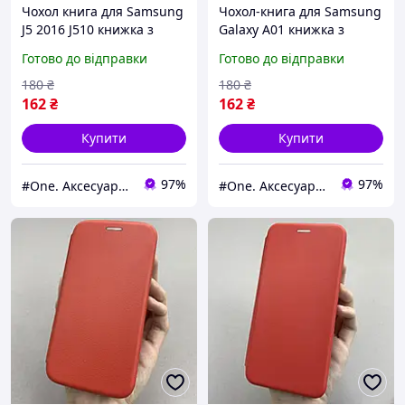
Чохол книга для Samsung
Чохол-книга для Samsung
J5 2016 J510 книжка з
Galaxy A01 книжка з
підставкою на телефон
підставкою на телефон
Готово до відправки
Готово до відправки
самсунг дж5 дж510
самсунг а01 червона stn
червона stn
180
₴
180
₴
162
₴
162
₴
Купити
Купити
97%
97%
#One. Аксесуари до смартфонів
#One. Аксесуари до смартфонів