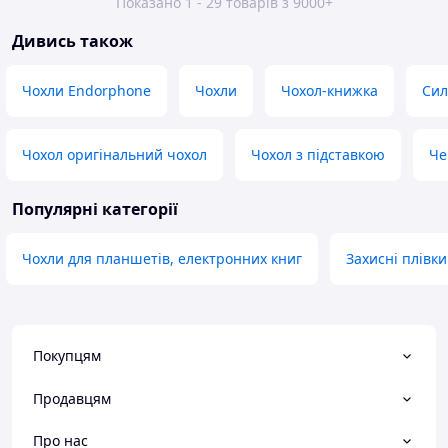
Показано 1 - 29 товарів з 9000+
Дивись також
Чохли Endorphone
Чохли
Чохол-книжка
Сил
Чохол оригінальний чохол
Чохол з підставкою
Че
Популярні категорії
Чохли для планшетів, електронних книг
Захисні плівк
Покупцям
Продавцям
Про нас