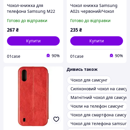
Чохол-книжка для
Чохол книжка Samsung
телефона Samsung M22
A02s червоний/Чохол
червоний/Чохол книжка
книжка для телефона
Готово до відправки
Готово до відправки
для телефона Самсунг
Самсунг А02с (магнітна є
М22 (магнітна)
відділ для картки)
267
₴
235
₴
Купити
Купити
90%
90%
01case
01case
Дивись також
Чохол для самсунг
Силіконовий чохол на самсун
Магнітний чохол для самсунг
Чохли на телефон самсунг
Чохол для смартфона самсун
Чохол для телефона samsung 