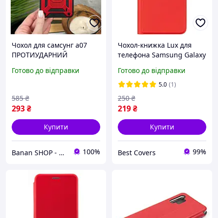
Чохол для самсунг а07
Чохол-книжка Lux для
ПРОТИУДАРНИЙ
телефона Samsung Galaxy
червоний чохол для
A14 / A145 на магніті з
Готово до відправки
Готово до відправки
телефона Samsung Galaxy
підставкою червоний
A07 з шторкою і кільцем
5.0
(1)
585
₴
250
₴
293
₴
219
₴
Купити
Купити
100%
99%
Banan SHOP - зачохли і захисти свій телефон
Best Covers