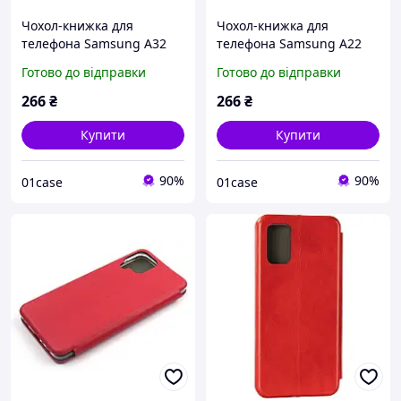
Чохол-книжка для
Чохол-книжка для
телефона Samsung A32
телефона Samsung A22
червоний/Чохол книжка
червоний/Чохол книжка
Готово до відправки
Готово до відправки
для телефона Самсунг
для телефона Samsung
А32 червоний (магнітна)
A22 (4G) магнітна книжка
266
₴
266
₴
Купити
Купити
90%
90%
01case
01case