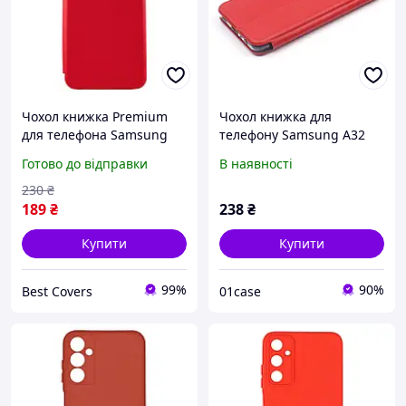
Чохол книжка Premium
Чохол книжка для
для телефона Samsung
телефону Samsung A32
Galaxy A03 Core/A032 на
червоний \ Чохол книжка
Готово до відправки
В наявності
магніті з підставкою
для телефону Самсунг А32
червоний
червоний (магнітна)
230
₴
189
₴
238
₴
Купити
Купити
99%
90%
Best Covers
01case