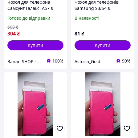
Чохол для телефона
Чохол для телефонів
Самсунг Галаксі А57 з
Samsung S3/S4 з
магнітним кільцем
магнітною застібкою з
Готово до відправки
В наявності
червоний Ударостійкий
відділеннями для карток
Чохол для телефона
червоний
608
₴
samsung galaxy a57
304
₴
81
₴
Купити
Купити
100%
90%
Banan SHOP - зачохли і захисти свій телефон
Astoria_Gold