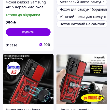
Металевий чохол самсунг
Чохол книжка Samsung
A015 червоний/Чохол
Чохол для самсунг бордовий
книжка для телефона
Готово до відправки
Жіночий чохол для самсунг
Samsung A015 (магнітна є
відділ для картки)
259
₴
Чохол матовий на самсунг
Купити
90%
01case
Чохол для телефона
Чохол для телефона