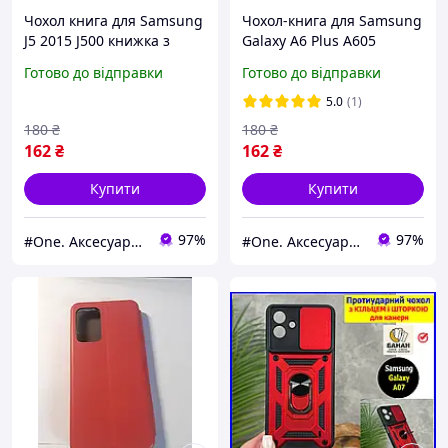
Чохол книга для Samsung
Чохол-книга для Samsung
J5 2015 J500 книжка з
Galaxy A6 Plus A605
підставкою на телефон
книжка з підставкою на
Готово до відправки
Готово до відправки
самсунг дж5 дж500
телефон самсунг а6 плюс
червона stn
червона stn
5.0
(1)
180
₴
180
₴
162
₴
162
₴
Купити
Купити
97%
97%
#One. Аксесуари до смартфонів
#One. Аксесуари до смартфонів