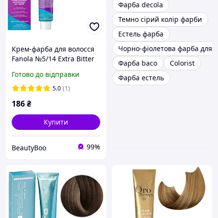
Фарба decola
Темно сірий колір фарби
Естель фарба
Чорно-фіолетова фарба для 
Крем-фарба для волосся
Fanola №5/14 Extra Bitter
Фарба baco
Colorist
Chocolate 100 мл
Готово до відправки
Фарба естель
5.0
(1)
186
₴
Купити
99%
BeautyBoo