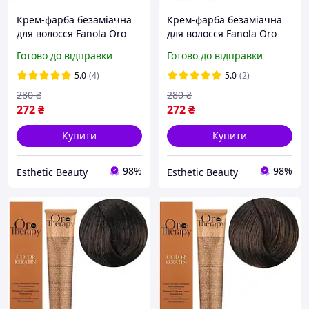
Крем-фарба безаміачна
Крем-фарба безаміачна
для волосся Fanola Oro
для волосся Fanola Oro
Therapy №10/0 Blonde
Therapy №3/0 Dark
Готово до відправки
Готово до відправки
platinum 100 мл
chestnut 100 мл
5.0
(4)
5.0
(2)
280
₴
280
₴
272
₴
272
₴
Купити
Купити
98%
98%
Esthetic Beauty
Esthetic Beauty