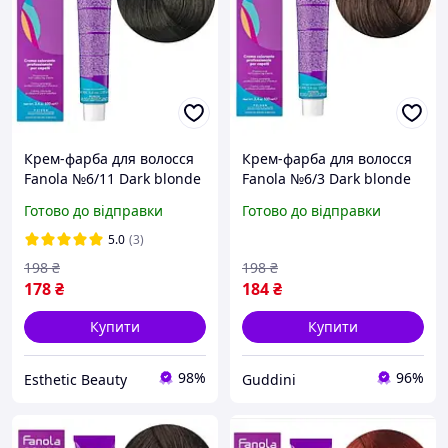
Крем-фарба для волосся
Крем-фарба для волосся
Fanola №6/11 Dark blonde
Fanola №6/3 Dark blonde
intense ash 100 мл
golden 100 мл
Готово до відправки
Готово до відправки
5.0
(3)
198
₴
198
₴
178
₴
184
₴
Купити
Купити
98%
96%
Esthetic Beauty
Guddini