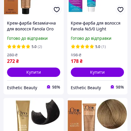
Крем-фарба безаміачна
Крем-фарба для волосся
для волосся Fanola Oro
Fanola №5/0 Light
Therapy №6/0 Dark Blonde
Chestnut 100 мл
Готово до відправки
Готово до відправки
100 мл
5.0
(2)
5.0
(1)
280
₴
198
₴
272
₴
178
₴
Купити
Купити
98%
98%
Esthetic Beauty
Esthetic Beauty