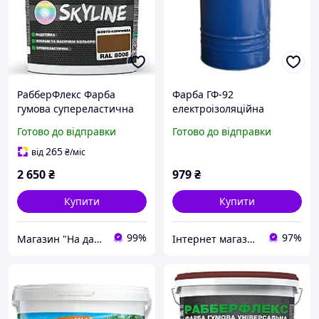
РабберФлекс Фарба
Фарба ГФ-92
гумова супереластична
електроізоляційна
універсальна для фасаду
гарячої сушки для
Готово до відправки
Готово до відправки
та покрівлі Жовто-
обмоток і деталей
коричнева RAL 8008 12 кг
електромашин і апаратів
265
від
₴
/міс
червоно-коричнева
2 650
₴
979
₴
Купити
Купити
99%
97%
Магазин "На дачу"
Інтернет магазин "Триколор"