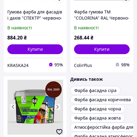
Гумова фарба для фасадів
Фарба гумова ТМ
і дахів "СПЕКТР" червоно-
"COLORINA" RAL Червоно-
коричнева 6,0 кг
коричнева 1,2 кг
В наявності
В наявності
884
.20
₴
268
.44
₴
Купити
Купити
95%
98%
KRASKA24
ColirPlus
Дивись також
Фарба фасадна сіра
Фарба фасадна коричнева
Фарба фасадна чорна
Фарба фасадна жовта
Атмосферостійка фарба для 
Фарба фасадна атмосферості