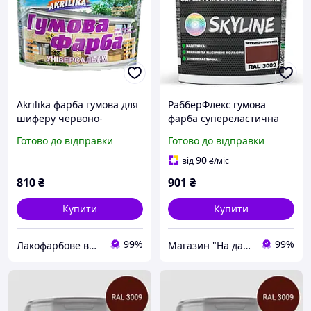
Akrilika фарба гумова для
РабберФлекс гумова
шиферу червоно-
фарба супереластична
коричнева 5,5 кг
надстійка універсальна
Готово до відправки
Готово до відправки
Червоно-коричнева RAL
3009 3,6 кг
90
від
₴
/міс
810
₴
901
₴
Купити
Купити
99%
99%
Лакофарбове виробництво Akrilika-Fantazia
Магазин "На дачу"