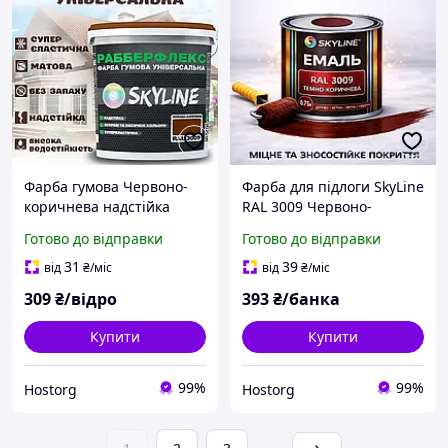
Фарба гумова Червоно-
Фарба для підлоги SkyLine
коричнева надстійка
RAL 3009 Червоно-
супереластична
коричнева акрилова
Готово до відправки
Готово до відправки
універсальна емаль
емаль, зносостійка,
«РабберФлекс» SkyLine
вологостійка, для бетону
31
39
від
₴
/міс
від
₴
/міс
для будь-яких поверхонь
та дерева 0.75 л
309
₴/відро
393
₴/банка
1.2 кг
Купити
Купити
99%
99%
Hostorg
Hostorg