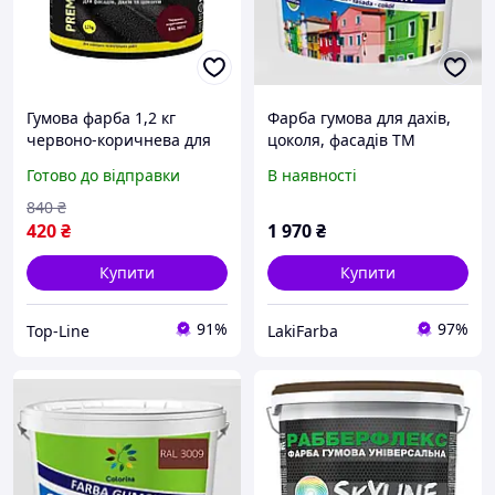
Гумова фарба 1,2 кг
Фарба гумова для дахів,
червоно-коричнева для
цоколя, фасадів ТМ
захисту дахів стін і
"COLORINA" RAL 3009
Готово до відправки
В наявності
фасадів від води
Червоно-Коричнева 12 кг
840
₴
420
₴
1 970
₴
Купити
Купити
91%
97%
Top-Line
LakiFarba