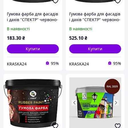
Гумова фарба для фасадів
Гумова фарба для фасадів
і дахів "СПЕКТР" червоно-
і дахів "СПЕКТР" червоно-
коричнева 1,2 кг
коричнева 3,5 кг
В наявності
В наявності
183
.30
₴
525
.10
₴
Купити
Купити
95%
95%
KRASKA24
KRASKA24