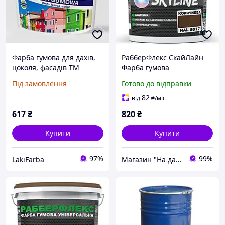
Фарба гумова для дахів,
РабберФлекс СкайЛайн
цоколя, фасадів ТМ
Фарба гумова
"COLORINA" RAL 3009
супереластична для даху
Під замовлення
Готово до відправки
Червоно-Коричнева 3.6кг
та фасаду Коричнева RAL
8017 3,6 кг
82
від
₴
/міс
617
₴
820
₴
Купити
Купити
97%
99%
LakiFarba
Магазин "На дачу"