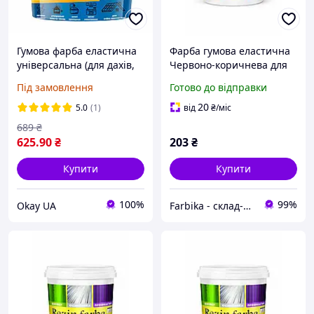
Гумова фарба еластична
Фарба гумова еластична
універсальна (для дахів,
Червоно-коричнева для
фасадів, ванних кімнат,
дахів та фасадів 1 л
Під замовлення
Готово до відправки
металу) Kautschuk OKAY®,
Червоно-коричнева, 3,5
20
5.0
(1)
від
₴
/міс
кг
689
₴
625
.90
₴
203
₴
Купити
Купити
100%
99%
Okay UA
Farbika - склад-магазин будматеріалів