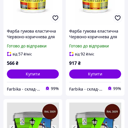
Фарба гумова еластична
Фарба гумова еластична
Червоно-коричнева для
Червоно-коричнева для
дахів та фасадів 3 л
дахів та фасадів 5 л
Готово до відправки
Готово до відправки
57
92
від
₴
/міс
від
₴
/міс
566
₴
917
₴
Купити
Купити
99%
99%
Farbika - склад-магазин будматеріалів
Farbika - склад-магазин будматеріалів