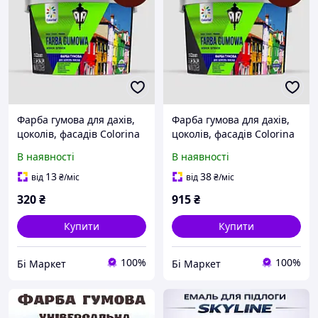
Фарба гумова для дахів,
Фарба гумова для дахів,
цоколів, фасадів Colorina
цоколів, фасадів Colorina
Червоно-коричнева (RAL
Червоно-коричнева (RAL
В наявності
В наявності
3009) 1.2 кг
3009) 3.6 кг
13
38
від
₴
/міс
від
₴
/міс
320
₴
915
₴
Купити
Купити
100%
100%
Бі Маркет
Бі Маркет