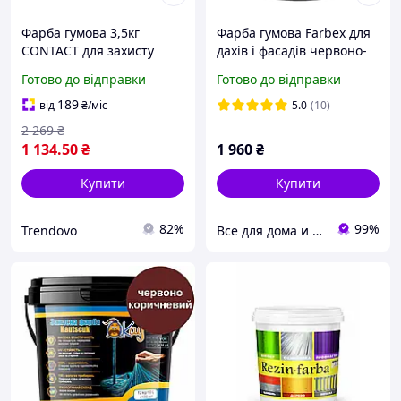
Фарба гумова 3,5кг
Фарба гумова Farbex для
CONTACT для захисту
дахів і фасадів червоно-
дахів фасадів стін від
коричнева 12 кг
Готово до відправки
Готово до відправки
води червоно-коричнева
189
від
₴
/міс
5.0
(10)
2 269
₴
1 134
.50
₴
1 960
₴
Купити
Купити
82%
99%
Trendovo
Все для дома и ремонта