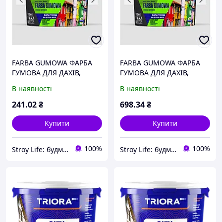
FARBA GUMOWA ФАРБА
FARBA GUMOWA ФАРБА
ГУМОВА ДЛЯ ДАХІВ,
ГУМОВА ДЛЯ ДАХІВ,
ЦОКОЛЮ, ФАСАДІВ ТМ
ЦОКОЛЮ, ФАСАДІВ ТМ
В наявності
В наявності
COLORINA Червоно-
COLORINA Червоно-
коричнева 1,2 кг
коричнева 3,6 кг
241
.02
₴
698
.34
₴
Купити
Купити
100%
100%
Stroy Life: будматеріали за доступними цінами
Stroy Life: будматеріали за доступними цінами