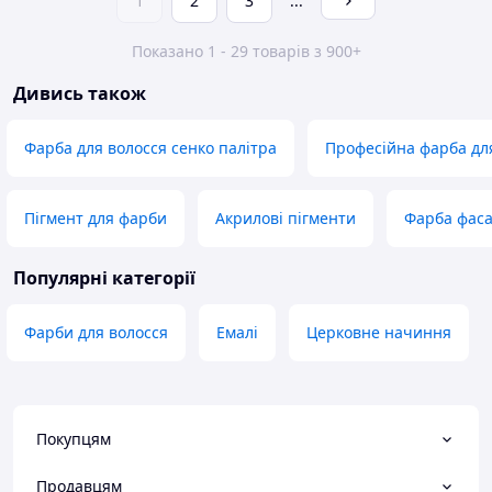
1
2
3
...
Показано 1 - 29 товарів з 900+
Дивись також
Фарба для волосся сенко палітра
Професійна фарба дл
Пігмент для фарби
Акрилові пігменти
Фарба фаса
Популярні категорії
Фарби для волосся
Емалі
Церковне начиння
Покупцям
Продавцям