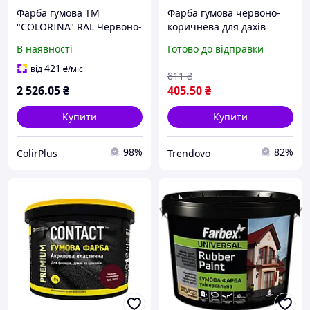
Фарба гумова ТМ
Фарба гумова червоно-
"COLORINA" RAL Червоно-
коричнева для дахів
коричнева 12 кг
фасадів та стін захист від
В наявності
Готово до відправки
води 1,2кг ТМ CONTACT
421
від
₴
/міс
811
₴
2 526
.05
₴
405
.50
₴
Купити
Купити
98%
82%
ColirPlus
Trendovo