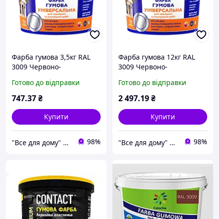
Фарба гумова 3,5кг RAL
Фарба гумова 12кг RAL
3009 Червоно-
3009 Червоно-
коричневий TRIORA
коричневий TRIORA
Готово до відправки
Готово до відправки
тріора| для даху криші
тріора| для даху криші
оцинковки фасаду
оцинковки фасаду
747
.37
₴
2 497
.19
₴
пінопласту
пінопласту
Купити
Купити
98%
98%
"Все для дому" мережа будівельно-господарських магазинів
"Все для дому" мережа будівельно-господарських магазинів