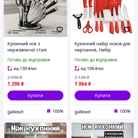
Кухонний ніж з
Кухонний набір ножів для
нержавіючої сталі
нарізання, Набір
металевий, Набір литих
кухонних ножів преміум
Готово до відправки
Готово до відправки
кухонних ножів, Набір
для гурманів і кулінарів
ножів кухонних сталь HV-
BH-76
130
106
від
₴
/міс
від
₴
/міс
76
2 596
₴
2 128
₴
1 298
₴
1 064
₴
Купити
Купити
100%
100%
galkovit
galkovit