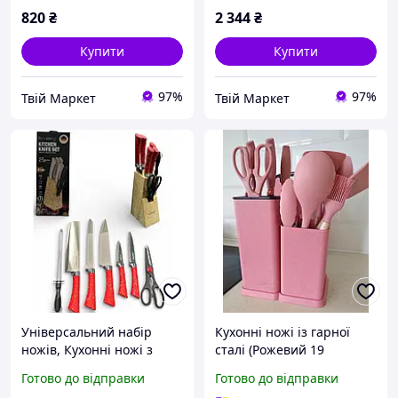
820
₴
2 344
₴
Купити
Купити
97%
97%
Твій Маркет
Твій Маркет
Універсальний набір
Кухонні ножі із гарної
ножів, Кухонні ножі з
сталі (Рожевий 19
хорошої сталі, Набір
предметів), Силіконовий
Готово до відправки
Готово до відправки
литих кухонних ножів PW-
набір для кухні, AST