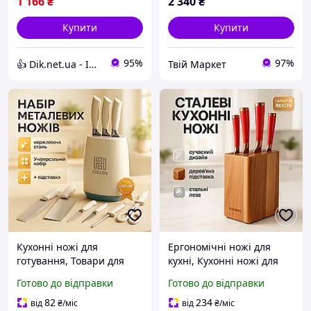
1 166
₴
2 340
₴
Купити
Купити
95%
97%
👍 Dik.net.ua - Інтернет магазин
Твій Маркет
Кухонні ножі для
Ергономічні ножі для
готування, Товари для
кухні, Кухонні ножі для
кухні ножі, Сталеві
домашнього
Готово до відправки
Готово до відправки
кухонні ножі Хороші
використання Сучасні
кухарів GK-52
кухонні ET-43
82
234
від
₴
/міс
від
₴
/міс