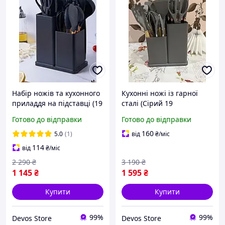
Набір ножів та кухонного
Кухонні ножі із гарної
приладдя на підставці (19
сталі (Сірий 19
предметів), Кухонні ножі
предметів), Набір
Готово до відправки
Готово до відправки
із гарної сталі, THO
половників для кухні, DVS
160
5.0
(1)
від
₴
/міс
114
від
₴
/міс
2 290
₴
3 190
₴
1 145
₴
1 595
₴
Купити
Купити
99%
99%
Devos Store
Devos Store