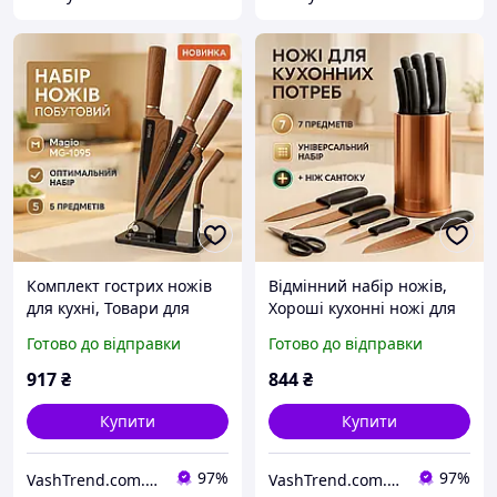
Комплект гострих ножів
Відмінний набір ножів,
для кухні, Товари для
Хороші кухонні ножі для
кухні ножі Набір ножів
побутового
Готово до відправки
Готово до відправки
готування QS-38
використання, Топ
кращих ножів для кухні
917
₴
844
₴
CL-95
Купити
Купити
97%
97%
VashTrend.com.ua - Рознично-оптовый интернет магазин!
VashTrend.com.ua - Рознично-оптовый интернет магазин!