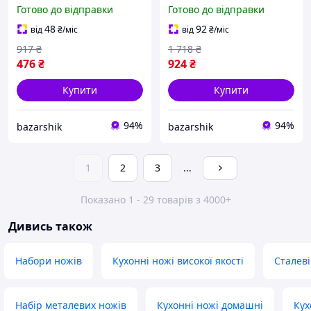
Набір ножів для
Набір литих кухонних
Готово до відправки
Готово до відправки
кулінарних завдань,
ножів, Кухонні ножі для
Красиві кухонні ножі ZK-
нарізання FA-26
48
92
від
₴
/міс
від
₴
/міс
43
917
₴
1 718
₴
476
₴
924
₴
Купити
Купити
94%
94%
bazarshik
bazarshik
1
2
3
...
Показано 1 - 29 товарів з 4000+
Дивись також
Набори ножів
Кухонні ножі високої якості
Сталеві
Набір металевих ножів
Кухонні ножі домашні
Кух