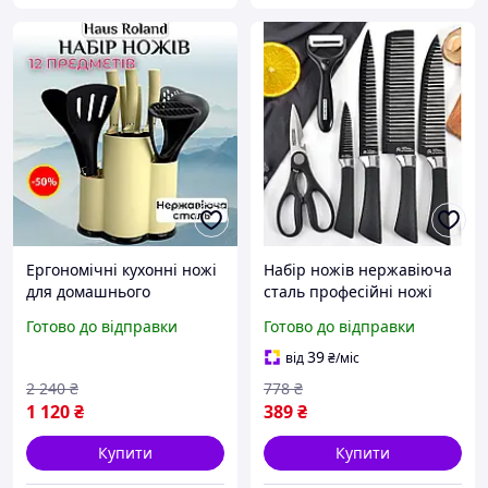
Ергономічні кухонні ножі
Набір ножів нержавіюча
для домашнього
сталь професійні ножі
використання чудовий
для кухарів сталеві
Готово до відправки
Готово до відправки
литий набір із підставкою
кухонні ножі з гарної
гарної якості для кухні
сталі HVE
39
від
₴
/міс
2 240
₴
778
₴
1 120
₴
389
₴
Купити
Купити