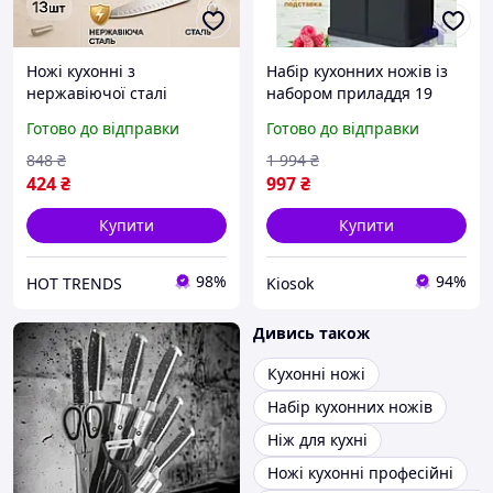
Ножі кухонні з
Набір кухонних ножів із
нержавіючої сталі
набором приладдя 19
Contour, Набір ножів
предметів гарної якості
Готово до відправки
Готово до відправки
кухонних сталь, Набір
та підставкою зі стеком
кухонних ножів преміум
води
848
₴
1 994
₴
VE-71
424
₴
997
₴
Купити
Купити
98%
94%
HOT TRENDS
Kiosok
Дивись також
Кухонні ножі
Набір кухонних ножів
Ніж для кухні
Ножі кухонні професійні