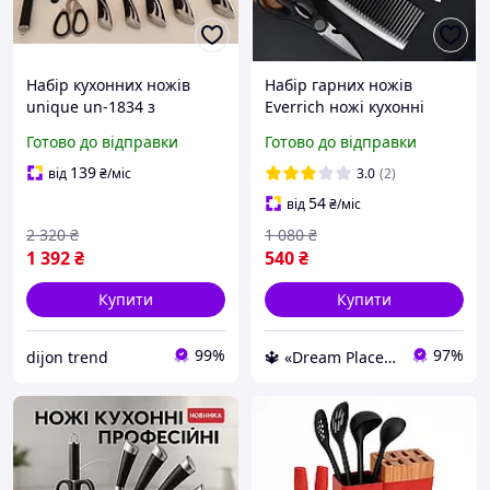
Набір кухонних ножів
Набір гарних ножів
unique un-1834 з
Everrich ножі кухонні
підставкою 9 предметів із
професійні Довговічні
Готово до відправки
Готово до відправки
точилом із гарної сталі
Кухонні ножі з неіржавкої
сталі ZRT^
139
від
₴
/міс
3.0
(2)
54
від
₴
/міс
2 320
₴
1 080
₴
1 392
₴
540
₴
Купити
Купити
99%
97%
dijon trend
🔱 «Dream Place» Компетентність! Якість товару! Швидка відправка! ✅