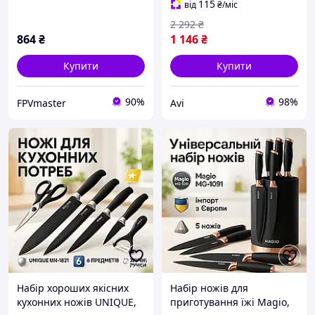
87
115
від
₴
/міс
2 292
₴
864
₴
1 146
₴
Купити
Купити
90%
98%
FPVmaster
Avi
Набір хороших якісних
Набір ножів для
кухонних ножів UNIQUE,
приготування їжі Magio,