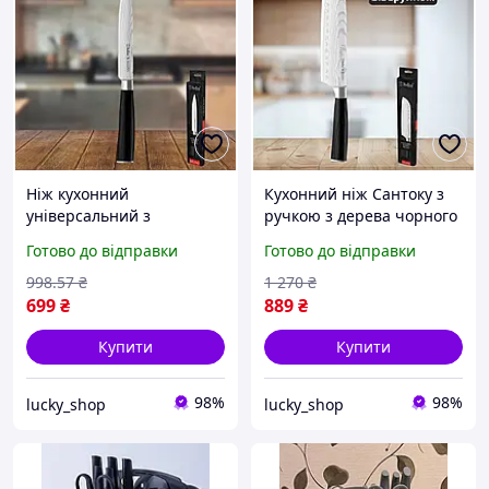
Ніж кухонний
Кухонний ніж Сантоку з
універсальний з
ручкою з дерева чорного
нержавіючої сталі 12,5 см
18 см гарний металевий
Готово до відправки
Готово до відправки
гарний металевий 2.0 мм
2.5 мм для кухні з
для кухні з ручкою з
нержавіючої сталі
998
.57
₴
1 270
₴
чорного дерева
699
₴
889
₴
Купити
Купити
98%
98%
lucky_shop
lucky_shop