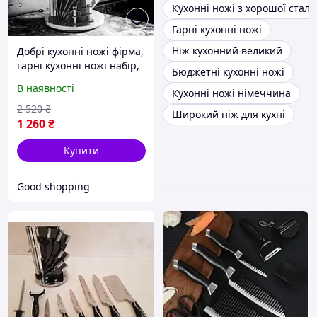
Кухонні ножі з хорошої сталі
Гарні кухонні ножі
Ніж кухонний великий
Добрі кухонні ножі фірма,
гарні кухонні ножі набір,
Бюджетні кухонні ножі
Керамічні кухонні ножі,
В наявності
Кухонні ножі німеччина
Ножі універсальні
кухонні, DAG
2 520
₴
Широкий ніж для кухні
1 260
₴
Купити
Good shopping