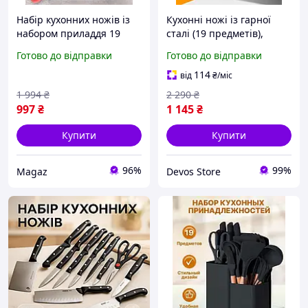
Набір кухонних ножів із
Кухонні ножі із гарної
набором приладдя 19
сталі (19 предметів),
предметів гарні набори
Силіконовий набір для
Готово до відправки
Готово до відправки
для кухні з підставкою
кухні, DVS
ножицями
114
від
₴
/міс
1 994
₴
2 290
₴
997
₴
1 145
₴
Купити
Купити
96%
99%
Magaz
Devos Store