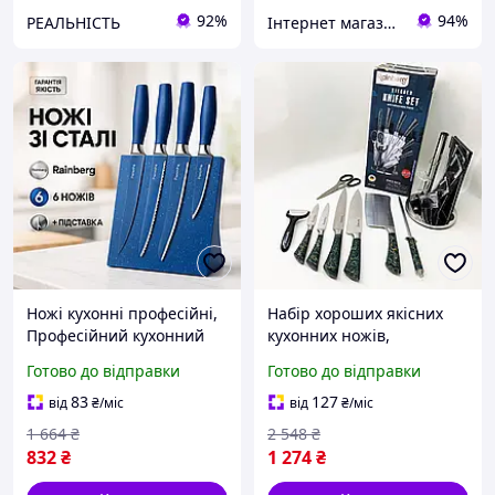
92%
94%
РЕАЛЬНІСТЬ
Інтернет магазин "Electro Seller" 🛒 Тільки якісні товари за найкращими цінами ✅
Ножі кухонні професійні,
Набір хороших якісних
Професійний кухонний
кухонних ножів,
набір ножів, Набір ножів
Професійні ножі для
Готово до відправки
Готово до відправки
для нової кухні WP-17
домашньої кухні, Сталеві
кухонні ножі NV-51
83
127
від
₴
/міс
від
₴
/міс
1 664
₴
2 548
₴
832
₴
1 274
₴