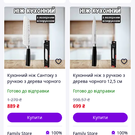
Кухонний ніж Сантоку з
Кухонний ніж з ручкою з
ручкою з дерева чорного
дерева чорного 12,5 см
18 см гарний металевий
гарний металевий 2.0 мм
Готово до відправки
Готово до відправки
2.5 мм для кухні з
для кухні з нержавіючої
нержавіючої сталі
сталі
1 270
₴
998
.57
₴
889
₴
699
₴
Купити
Купити
100%
100%
Family Store
Family Store