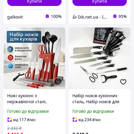
Купити
Купити
100%
95%
galkovit
👍 Dik.net.ua - Інтернет магазин
Ножі кухонні з
Набір ножів кухонних
нержавіючої сталі,
сталь, Набір ножів для
Красиві кухонні ножі
кожної кухні, Сучасні
Готово до відправки
Готово до відправки
високої якості HW-52
кухонні ножі, Красиві
кухонні ножі ZD-31
117
234
від
₴
/міс
від
₴
/міс
2 332
₴