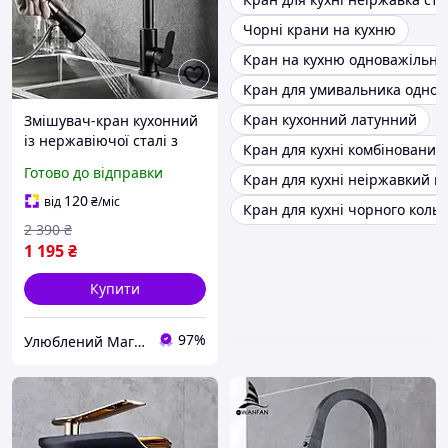
Чорні крани на кухню
Кран на кухню одноважільни
Кран для умивальника однов
Кран кухонний латунний
Змішувач-кран кухонний
із нержавіючої сталі з
Кран для кухні комбінований
висувним виливом на 2
Готово до відправки
Кран для кухні неіржавкий м
режими Sofo Ultra
Premium Sus304_FL_Black
120
від
₴
/міс
Кран для кухні чорного коль
2 390
₴
1 195
₴
Купити
97%
Улюблений Магазин