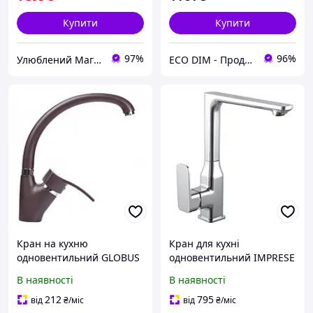
Купити
Купити
97%
96%
Улюблений Магазин
ECO DIM - Продаж та встановлення кабельних систем обігріву під ключ
Кран на кухню
Кран для кухні
одновентильний GLOBUS
одновентильний IMPRESE
LUX GLQU-0203S-BIG-6-
BILOVEC 55255 хром
В наявності
В наявності
MARONE 000019217
латунь 111831
коричневий латунь
212
795
від
₴
/міс
від
₴
/міс