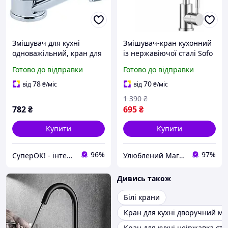
Змішувач для кухні
Змішувач-кран кухонний
одноважільний, кран для
із нержавіючої сталі Sofo
мийки на кухню (латунь,
loft Premium Sus304_02
Готово до відправки
Готово до відправки
прямий вилив 15 см, на
шпильці) ТМ AQUATICA
78
70
від
₴
/міс
від
₴
/міс
1 390
₴
782
₴
695
₴
Купити
Купити
96%
97%
СуперОК! - інтернет-магазин товарів для дому та роботи
Улюблений Магазин
Дивись також
Білі крани
Кран для кухні дворучний ме
Кран для кухні неіржавка ста