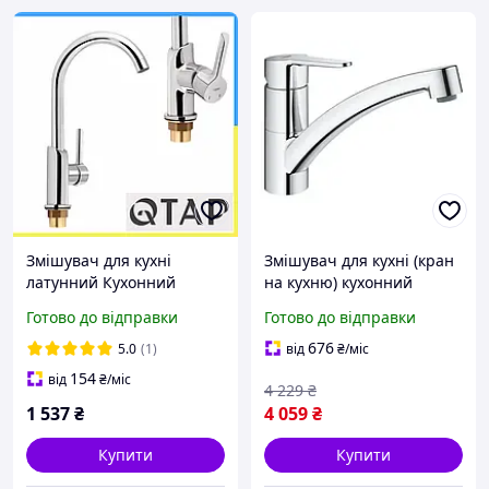
Змішувач для кухні
Змішувач для кухні (кран
латунний Кухонний
на кухню) кухонний
змішувач Кран на кухню
одноважільний Grohe
Готово до відправки
Готово до відправки
одноважільний латунь
BauEco латунь
Кухонні змішувачі латунь
поворотний Хром
676
5.0
(1)
від
₴
/міс
154
від
₴
/міс
4 229
₴
1 537
₴
4 059
₴
Купити
Купити