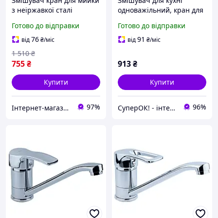
Змішувач кран для мийки
Змішувач для кухні
з неіржавкої сталі
одноважільний, кран для
одноважільний зі
мийки на кухню
Готово до відправки
Готово до відправки
шлангами під'єднання
поворотний (латунь,
прямий вилив, на гайці)
76
91
від
₴
/міс
від
₴
/міс
AQUATICA
1 510
₴
755
₴
913
₴
Купити
Купити
97%
96%
Інтернет-магазин "EasyBuy"
СуперОК! - інтернет-магазин товарів для дому та роботи