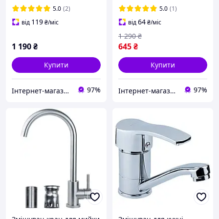
Lidz YY_001
Aqua-JET AY_002
5.0
(2)
5.0
(1)
119
64
від
₴
/міс
від
₴
/міс
1 290
₴
1 190
₴
645
₴
Купити
Купити
97%
97%
Інтернет-магазин "EasyBuy"
Інтернет-магазин "EasyBuy"