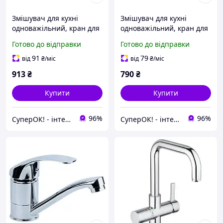
Змішувач для кухні
Змішувач для кухні
одноважільний, кран для
одноважільний, кран для
мийки на кухню
мийки на кухню (латунь,
Готово до відправки
Готово до відправки
поворотний (латунь,
прямий вилив 250 мм, на
прямий вилив, на гайці)
шпильці) ТМ AQUATICA
91
79
від
₴
/міс
від
₴
/міс
AQUATICA
913
₴
790
₴
Купити
Купити
96%
96%
СуперОК! - інтернет-магазин товарів для дому та роботи
СуперОК! - інтернет-магазин товарів для дому та роботи