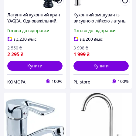
Латунний кухонний кран
Кухонний змішувач із
YAGJIA. Одноважільний,
висувною лійкою латунь,
обертається на 360°
кран для кухонної мийки
Готово до відправки
Готово до відправки
з функцією душу
сталевий хром латунний
230
200
від
₴
/міс
від
₴
/міс
2 550
₴
3 998
₴
2 295
₴
1 999
₴
Купити
Купити
100%
100%
KOMOPA
PL_store