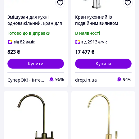
Змішувач для кухні
Кран кухонний із
одноважільний, кран для
подвійним виливом
мийки на кухню
GROHE Blue 31303000
Готово до відправки
В наявності
поворотний (латунь,
хром латунь 61914
прямий вилив 150мм, на
82
2913
від
₴
/міс
від
₴
/міс
гайці) TAU
823
₴
17 477
₴
Купити
Купити
96%
94%
СуперОК! - інтернет-магазин товарів для дому та роботи
drop.in.ua