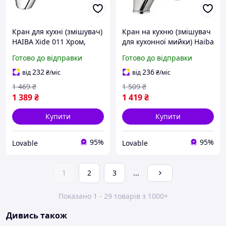
Кран для кухні (змішувач)
Кран на кухню (змішувач
HAIBA Xide 011 Хром,
для кухонної мийки) Haiba
латунний одноважільний
Disk 777 латунний
Готово до відправки
Готово до відправки
для кухонної мийки з
одноважільний високий
високим виливом
хром
232
236
від
₴
/міс
від
₴
/міс
1 469
₴
1 509
₴
1 389
₴
1 419
₴
Купити
Купити
95%
95%
Lovable
Lovable
1
2
3
...
Показано 1 - 29 товарів з 1000+
Дивись також