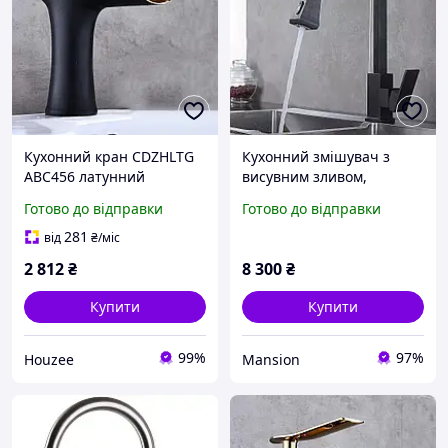
Кухонний кран CDZHLTG
Кухонний змішувач з
ABC456 латунний
висувним зливом,
водоспадний змішувач
одноважільний кран для
Готово до відправки
Готово до відправки
чорний один отвір для
раковини на кухню,
гарячої та холодної води
латунний WanFan Чорний
281
від
₴
/міс
2 812
₴
8 300
₴
Купити
Купити
99%
97%
Houzee
Mansion