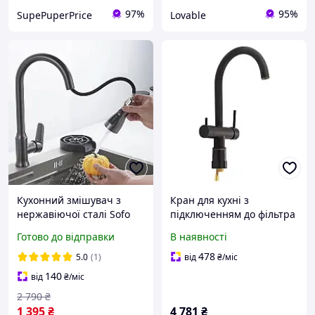
97%
95%
SupePuperPrice
Lovable
Кухонний змішувач з
Кран для кухні з
нержавіючої сталі Sofo
підключенням до фільтра
Ultra Premium
Qtap, кран із харчової
Готово до відправки
В наявності
Sus304_FL25
латуні Kuchyne 92102UB
478
5.0
(1)
від
₴
/міс
140
від
₴
/міс
2 790
₴
1 395
₴
4 781
₴