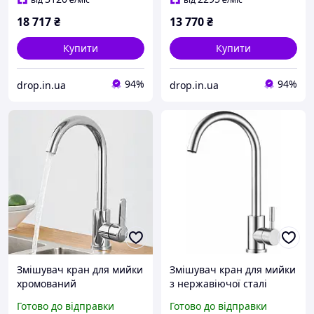
18 717
₴
13 770
₴
Купити
Купити
94%
94%
drop.in.ua
drop.in.ua
Змішувач кран для мийки
Змішувач кран для мийки
хромований
з нержавіючої сталі
одноважільний для
одноважільний для
Готово до відправки
Готово до відправки
гарячої та холодної води
гарячої та холодної води