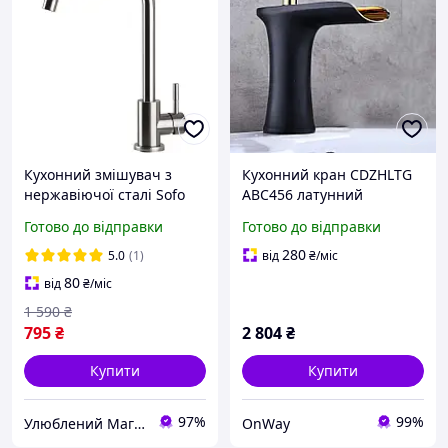
Кухонний змішувач з
Кухонний кран CDZHLTG
нержавіючої сталі Sofo
ABC456 латунний
loft Premium Plus
водоспадний змішувач
Готово до відправки
Готово до відправки
Sus304_02+m10_1/2
чорний для раковини
одноважільний 3,5 см
280
5.0
(1)
від
₴
/міс
80
від
₴
/міс
1 590
₴
795
₴
2 804
₴
Купити
Купити
97%
99%
Улюблений Магазин
OnWay