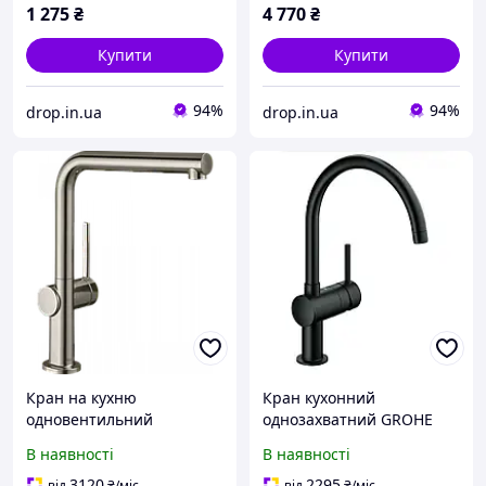
108366
1 275
₴
4 770
₴
Купити
Купити
94%
94%
drop.in.ua
drop.in.ua
Кран на кухню
Кран кухонний
одновентильний
однозахватний GROHE
HANSGROHE TALIS M54
Minta 32917KS0 чорний
В наявності
В наявності
72840800 сатин латунь
латунь 111393
118228
3120
2295
від
₴
/міс
від
₴
/міс