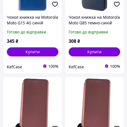
Чохол книжка на Motorola
Чохол книжка на Motorola
Moto G15 4G синій
Moto G85 темно-синій
шкіряний з підставкою та
шкіряний з підставкою та
Готово до відправки
Готово до відправки
візитницею для
слотом для карток для
Моторола Мото Г15
Моторола Мото Г85
345
₴
308
₴
Купити
Купити
100%
100%
KefCase
KefCase