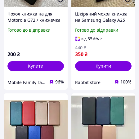
Чохол книжка на для
Шкіряний чохол книжка
Motorola G72 / книжечка
на Samsung Galaxy A25
моторола дж72
чорного кольору з
Готово до відправки
Готово до відправки
захистом камери Leather
Design
35
від
₴
/міс
440
₴
200
₴
350
₴
Купити
Купити
96%
100%
Mobile Family Гаджети живуть з нами
Rabbit store