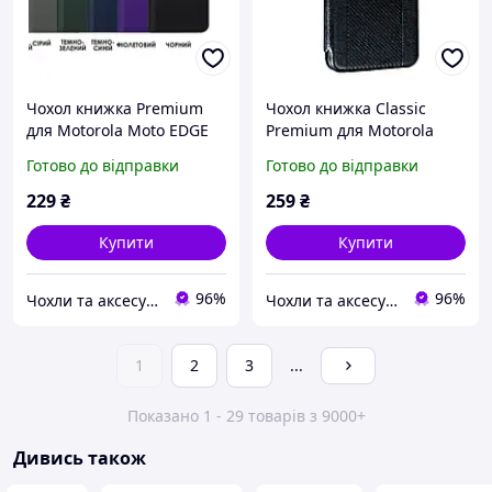
Чохол книжка Premium
Чохол книжка Classic
для Motorola Moto EDGE
Premium для Motorola
60 Pro
Edge 60 Pro Чорний
Готово до відправки
Готово до відправки
229
₴
259
₴
Купити
Купити
96%
96%
Чохли та аксесуари | Mob4
Чохли та аксесуари | Mob4
1
2
3
...
Показано 1 - 29 товарів з 9000+
Дивись також