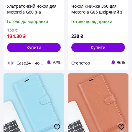
Ультратонкий чохол для
Чохол Книжка 360 для
Motorola G60 (на
Motorola G85 шкіряний з
моторолу ж60) прозорий
кишенькою підставкою
Готово до відправки
Готово до відправки
протиударний
158
₴
134
.30
₴
230
₴
Купити
Купити
97%
96%
🇺🇦 Case24 - чохли та аксесуари для смартфонів та планшетів
Степстор