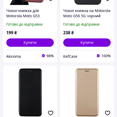
Чохол-книжка для
Чохол книжка на Motorola
Motorola Moto G53
Moto G56 5G чорний
PAWS0031 з підставкою на
шкіряний з підставкою зі
Готово до відправки
Готово до відправки
моторола г53 бордова
слотом для карт
gd1
магнітний для Моторола
199
₴
238
₴
Мото Дж56 5Г
Купити
Купити
98%
100%
Aksioma
KefCase