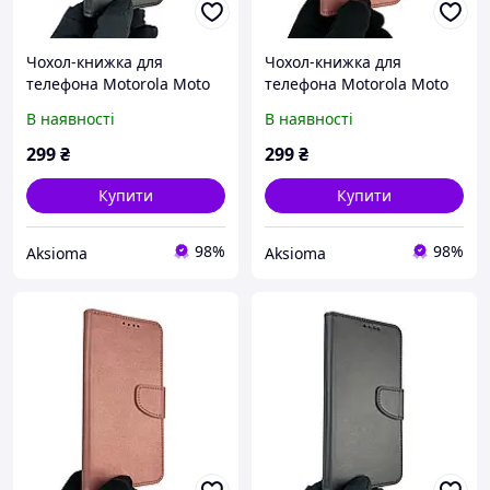
Чохол-книжка для
Чохол-книжка для
телефона Motorola Moto
телефона Motorola Moto
G60 шкіряна з магнитною
G60 шкіряна з магнитною
В наявності
В наявності
застібкою на моторола
застібкою на моторола
г60 чорна
г60 рожева
299
₴
299
₴
Купити
Купити
98%
98%
Aksioma
Aksioma