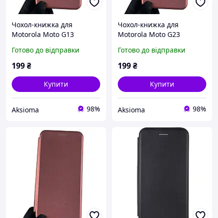
Чохол-книжка для
Чохол-книжка для
Motorola Moto G13
Motorola Moto G23
PAWV0015 з підставкою на
PAX20009 з підставкою на
Готово до відправки
Готово до відправки
моторола г13 бордова
моторола г23 бордова
gd1
gd1
199
₴
199
₴
Купити
Купити
98%
98%
Aksioma
Aksioma