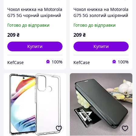
Чохол книжка на Motorola
Чохол книжка на Motorola
G75 5G чорний шкіряний
G75 5G золотий шкіряний
з підставкою з кишенею
для Моторола Г75 5Г
Готово до відправки
Готово до відправки
для карток для Моторола
Г75 5Г
209
₴
209
₴
Купити
Купити
100%
100%
KefCase
KefCase