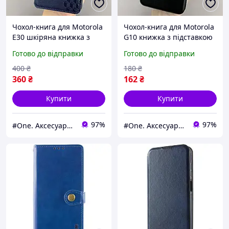
Чохол-книга для Motorola
Чохол-книга для Motorola
E30 шкіряна книжка з
G10 книжка з підставкою
підставкою на телефон
на телефон моторола г10
Готово до відправки
Готово до відправки
моторола е30 синя rhm
чорна stn
400
₴
180
₴
360
₴
162
₴
Купити
Купити
97%
97%
#One. Аксесуари до смартфонів
#One. Аксесуари до смартфонів