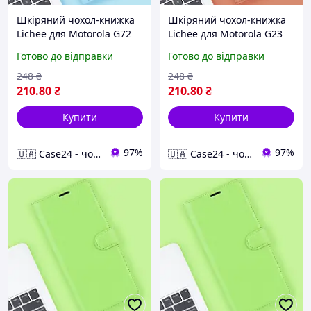
Шкіряний чохол-книжка
Шкіряний чохол-книжка
Lichee для Motorola G72
Lichee для Motorola G23
блакитний
коричневий
Готово до відправки
Готово до відправки
248
₴
248
₴
210
.80
₴
210
.80
₴
Купити
Купити
97%
97%
🇺🇦 Case24 - чохли та аксесуари для смартфонів та планшетів
🇺🇦 Case24 - чохли та аксесуари для смартфонів та планшетів