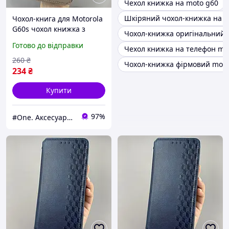
Чехол книжка на moto g60
Шкіряний чохол-книжка на m
Чохол-книга для Motorola
G60s чохол книжка з
Чохол-книжка оригінальний 
хлястиком на телефон
Готово до відправки
Чехол книжка на телефон mot
моторола г60с лілова b6r
260
₴
Чохол-книжка фірмовий moto
234
₴
Купити
97%
#One. Аксесуари до смартфонів