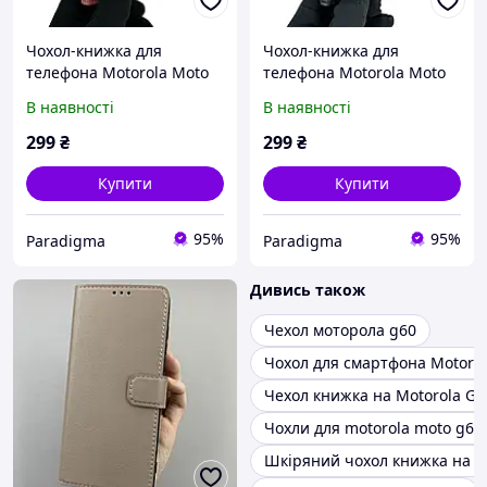
Чохол-книжка для
Чохол-книжка для
телефона Motorola Moto
телефона Motorola Moto
G60 шкіряна з магнитною
G60 шкіряна з магнитною
В наявності
В наявності
застібкою на моторола
застібкою на моторола
г60 рожева
г60 чорна
299
₴
299
₴
Купити
Купити
95%
95%
Paradigma
Paradigma
Дивись також
Чехол моторола g60
Чохол для смартфона Motoro
Чехол книжка на Motorola G0
Чохли для motorola moto g60
Шкіряний чохол книжка на m