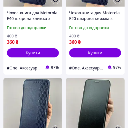
Чохол-книга для Motorola
Чохол-книга для Motorola
E40 шкіряна книжка з
E20 шкіряна книжка з
підставкою на телефон
підставкою на телефон
Готово до відправки
Готово до відправки
моторола е40 синя rhm
моторола е20 синя rhm
400
₴
400
₴
360
₴
360
₴
Купити
Купити
97%
97%
#One. Аксесуари до смартфонів
#One. Аксесуари до смартфонів