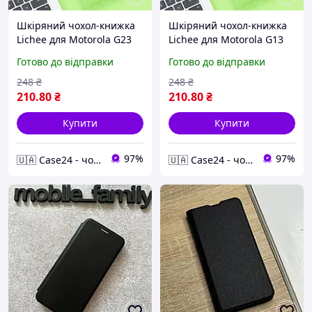
Шкіряний чохол-книжка
Шкіряний чохол-книжка
Lichee для Motorola G23
Lichee для Motorola G13
зелений
зелений
Готово до відправки
Готово до відправки
248
₴
248
₴
210
.80
₴
210
.80
₴
Купити
Купити
97%
97%
🇺🇦 Case24 - чохли та аксесуари для смартфонів та планшетів
🇺🇦 Case24 - чохли та аксесуари для смартфонів та планшетів