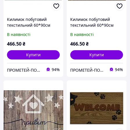
Килимок побутовий
Килимок побутовий
текстильний 60*90см
текстильний 60*90см
Welcome (603-282-К)
HOME (603-278-К)
В наявності
В наявності
466
.50
₴
466
.50
₴
Купити
Купити
94%
94%
ПРОМЕТЕЙ-ПОСУД
ПРОМЕТЕЙ-ПОСУД