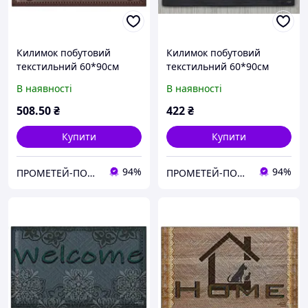
Килимок побутовий
Килимок побутовий
текстильний 60*90см
текстильний 60*90см
Welcome (603-260-К)
HOTEL (603-242-К)
В наявності
В наявності
508
.50
₴
422
₴
Купити
Купити
94%
94%
ПРОМЕТЕЙ-ПОСУД
ПРОМЕТЕЙ-ПОСУД