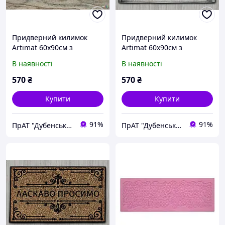
Придверний килимок
Придверний килимок
Artimat 60х90см з
Artimat 60х90см з
малюнком на гумовій
малюнком на гумовій
В наявності
В наявності
основі К-603-34-1
основі К-603-36-1
570
₴
570
₴
Купити
Купити
91%
91%
ПрАТ "Дубенський завод ГТВ"
ПрАТ "Дубенський завод ГТВ"