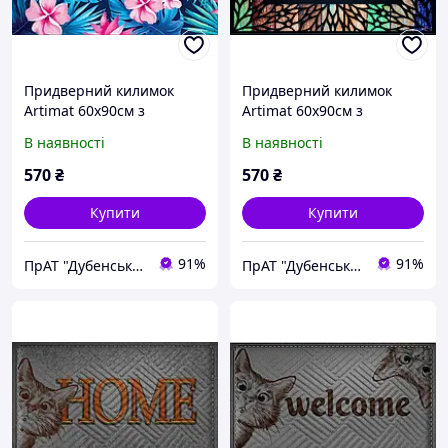
Придверний килимок
Придверний килимок
Artimat 60х90см з
Artimat 60х90см з
малюнком на гумовій
малюнком на гумовій
В наявності
В наявності
основі К-603-22-1
основі К-603-24
570
₴
570
₴
Купити
Купити
91%
91%
ПрАТ "Дубенський завод ГТВ"
ПрАТ "Дубенський завод ГТВ"