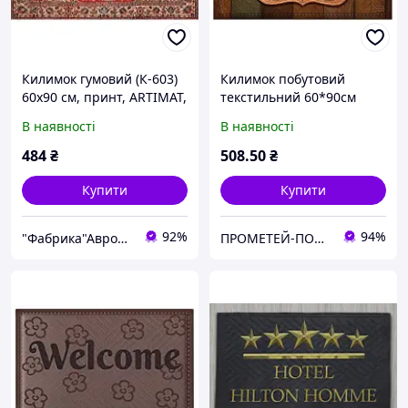
Килимок гумовий (К-603)
Килимок побутовий
60х90 см, принт, ARTIMAT,
текстильний 60*90см
Арт.53913
HOME (603-262-К)
В наявності
В наявності
484
₴
508
.50
₴
Купити
Купити
92%
94%
"Фабрика"Аврора"
ПРОМЕТЕЙ-ПОСУД