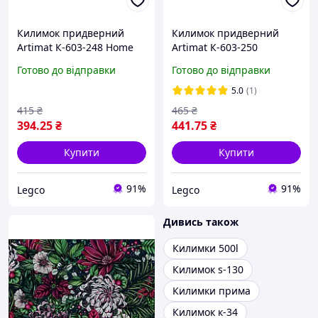
Килимок придверний
Килимок придверний
Artimat К-603-248 Home
Artimat К-603-250
60 х 90 см
Welcome 60 х 90 см
Готово до відправки
Готово до відправки
5.0
(1)
415
₴
465
₴
394
.25
₴
441
.75
₴
Купити
Купити
91%
91%
Legco
Legco
Дивись також
Килимки 500l
Килимок s-130
Килимки прима
Килимок к-34