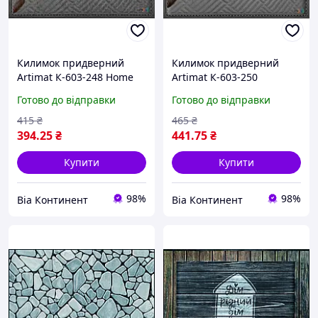
Килимок придверний
Килимок придверний
Artimat К-603-248 Home
Artimat К-603-250
60 х 90 см
Welcome 60 х 90 см
Готово до відправки
Готово до відправки
415
₴
465
₴
394
.25
₴
441
.75
₴
Купити
Купити
98%
98%
Віа Континент
Віа Континент