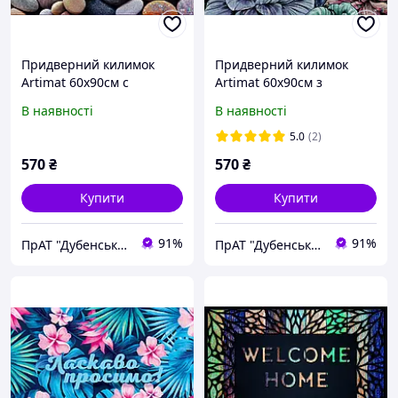
Придверний килимок
Придверний килимок
Artimat 60х90см с
Artimat 60х90см з
рисунком на резиновой
малюнком на гумовій
В наявності
В наявності
основе К-603-12
основі К-603-13
5.0
(2)
570
₴
570
₴
Купити
Купити
91%
91%
ПрАТ "Дубенський завод ГТВ"
ПрАТ "Дубенський завод ГТВ"