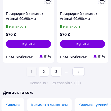
Придверний килимок
Придверний килимок
Artimat 60х90см з
Artimat 60х90см з
малюнком на гумовій
малюнком на гумовій
В наявності
В наявності
основі К-603-43
основі К-603-43
570
₴
570
₴
Купити
Купити
91%
91%
ПрАТ "Дубенський завод ГТВ"
ПрАТ "Дубенський завод ГТВ"
1
2
3
...
Показано 1 - 29 товарів з 100+
Дивись також
Килимок
Килимок з малюнком
Килимок гумовий 