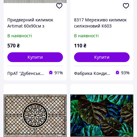
Придверний килимок
8317 Мереживо килимок
Artimat 60х90см з
силіконовий К603
малюнком на гумовій
В наявності
В наявності
основі К-603-39-1
570
₴
110
₴
Купити
Купити
91%
93%
ПрАТ "Дубенський завод ГТВ"
Фабрика Кондитера