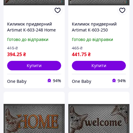
Килимок придверний
Килимок придверний
Artimat К-603-248 Home
Artimat К-603-250
60 х 90 см
Welcome 60 х 90 см
Готово до відправки
Готово до відправки
415
₴
465
₴
394
.25
₴
441
.75
₴
Купити
Купити
94%
94%
One Baby
One Baby