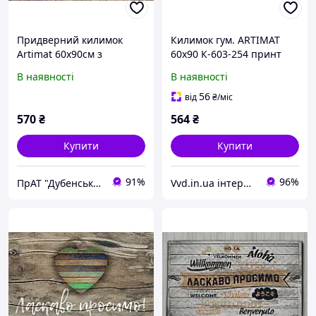
Придверний килимок
Килимок гум. ARTIMAT
Artimat 60х90см з
60х90 К-603-254 принт
малюнком на гумовій
В наявності
В наявності
основі К-603-32-1
56
від
₴
/міс
570
₴
564
₴
Купити
Купити
91%
96%
ПрАТ "Дубенський завод ГТВ"
Vvd.in.ua інтернет-магазин «Все до Дому»