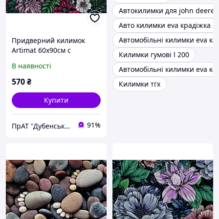
Автокилимки для john deere
Авто килимки eva крадіжка 2
Автомобільні килимки eva ка
Придверний килимок
Artimat 60х90см с
Килимки гумові l 200
рисунком на резиновой
В наявності
Автомобільні килимки eva ка
основе К-603-10
570
₴
Килимки тгх
Купити
91%
ПрАТ "Дубенський завод ГТВ"