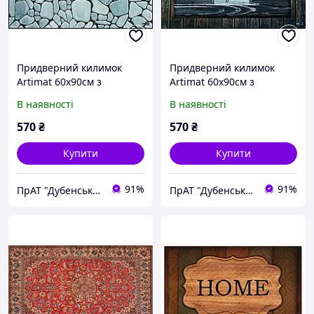
Придверний килимок
Придверний килимок
Artimat 60х90см з
Artimat 60х90см з
малюнком на гумовій
малюнком на гумовій
В наявності
В наявності
основі К-603-26
основі К-603-31-1
570
₴
570
₴
Купити
Купити
91%
91%
ПрАТ "Дубенський завод ГТВ"
ПрАТ "Дубенський завод ГТВ"