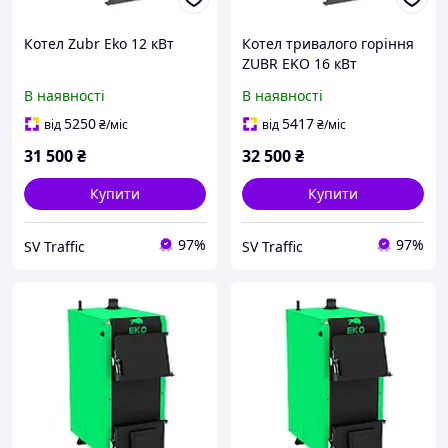
Котел Zubr Eko 12 кВт
Котел тривалого горіння
ZUBR EKO 16 кВт
В наявності
В наявності
5250
5417
від
₴
/міс
від
₴
/міс
31 500
₴
32 500
₴
Купити
Купити
97%
97%
SV Traffic
SV Traffic