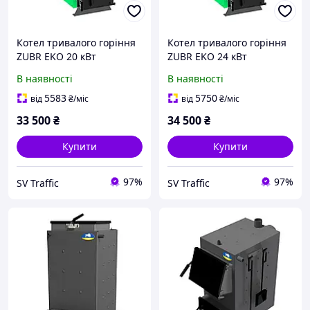
Котел тривалого горіння
Котел тривалого горіння
ZUBR EKO 20 кВт
ZUBR EKO 24 кВт
В наявності
В наявності
5583
5750
від
₴
/міс
від
₴
/міс
33 500
₴
34 500
₴
Купити
Купити
97%
97%
SV Traffic
SV Traffic