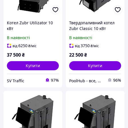
Котел Zubr Utilizator 10
Твердопаливний котел
кВт
Zubr Classic 10 кВт
В наявності
В наявності
6250
3750
від
₴
/міс
від
₴
/міс
37 500
₴
22 500
₴
Купити
Купити
97%
96%
SV Traffic
PoolHub - все, що потрібно для басейнів