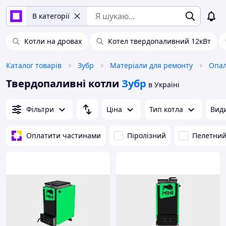
В категорії
Котли на дровах
Котел твердопаливний 12кВт
Каталог товарів
Зубр
Матеріали для ремонту
Опал
Твердопаливні котли
Зубр
в Україні
Фільтри
Ціна
Тип котла
Види
Оплатити частинами
Піролізний
Пелетни