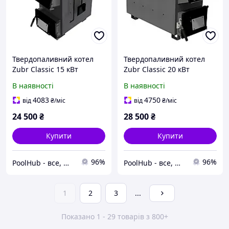
Твердопаливний котел
Твердопаливний котел
Zubr Classic 15 кВт
Zubr Classic 20 кВт
В наявності
В наявності
4083
4750
від
₴
/міс
від
₴
/міс
24 500
₴
28 500
₴
Купити
Купити
96%
96%
PoolHub - все, що потрібно для басейнів
PoolHub - все, що потрібно для басейнів
1
2
3
...
Показано 1 - 29 товарів з 800+