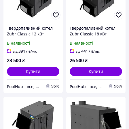
Твердопаливний котел
Твердопаливний котел
Zubr Classic 12 кВт
Zubr Classic 18 кВт
В наявності
В наявності
3917
4417
від
₴
/міс
від
₴
/міс
23 500
₴
26 500
₴
Купити
Купити
96%
96%
PoolHub - все, що потрібно для басейнів
PoolHub - все, що потрібно для басейнів