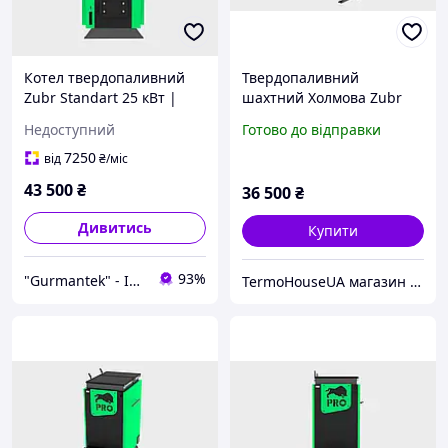
Котел твердопаливний
Твердопаливний
Zubr Standart 25 кВт |
шахтний Холмова Zubr
100-300 м ² | Сталь 5 м |
Mini 25 кВт
Недоступний
Готово до відправки
Тривале горіння,
автоматика PID
7250
від
₴
/міс
43 500
₴
36 500
₴
Дивитись
Купити
93%
"Gurmantek" - Інтернет-магазин
TermoHouseUA магазин опалювального і кліматичного обладнання