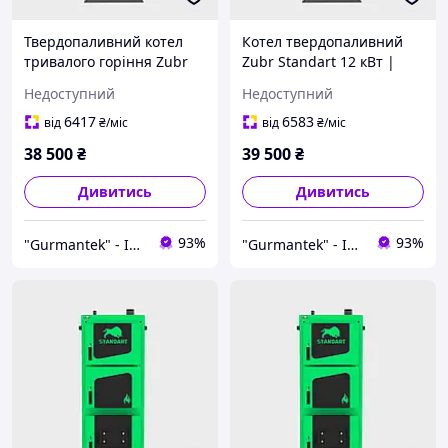
Твердопаливний котел
Котел твердопаливний
тривалого горіння Zubr
Zubr Standart 12 кВт |
Standart 10 кВт | Дрова,
100-300 м ² | Сталь 5 м
Недоступний
Недоступний
вугілля, брикети
Тривале горіння,
автоматика PID
6417
6583
від
₴
/міс
від
₴
/міс
38 500
₴
39 500
₴
Дивитись
Дивитись
93%
93%
"Gurmantek" - Інтернет-магазин
"Gurmantek" - Інтернет-магазин