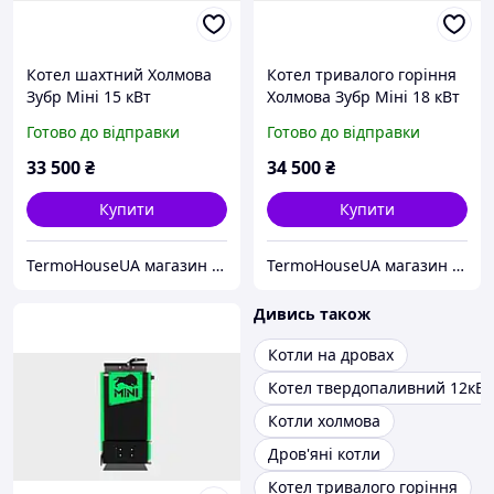
Котел шахтний Холмова
Котел тривалого горіння
Зубр Міні 15 кВт
Холмова Зубр Міні 18 кВт
Готово до відправки
Готово до відправки
33 500
₴
34 500
₴
Купити
Купити
TermoHouseUA магазин опалювального і кліматичного обладнання
TermoHouseUA магазин опалювального і кліматичного обладнання
Дивись також
Котли на дровах
Котел твердопаливний 12кВт
Котли холмова
Дров'яні котли
Котел тривалого горіння