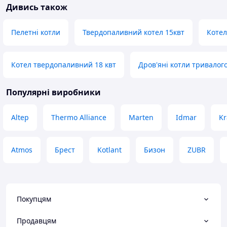
Дивись також
Пелетні котли
Твердопаливний котел 15квт
Котел
Котел твердопаливний 18 квт
Дров'яні котли тривалог
Популярні виробники
Altep
Thermo Alliance
Marten
Idmar
Kr
Atmos
Брест
Kotlant
Бизон
ZUBR
Покупцям
Продавцям