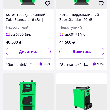
Котел твердопаливний
Котел твердопаливний
Zubr Standart 16 кВт |
Zubr Standart 20 кВт |
100-300 м ² | Сталь 5 м
100-300 м ² | Сталь 5 м
Недоступний
Недоступний
Тривале горіння,
Тривале горіння,
автоматика PID
автоматика PID
6750
6917
від
₴
/міс
від
₴
/міс
40 500
₴
41 500
₴
Дивитись
Дивитись
93%
93%
"Gurmantek" - Інтернет-магазин
"Gurmantek" - Інтернет-магазин