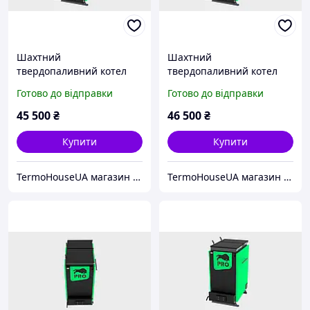
Шахтний
Шахтний
твердопаливний котел
твердопаливний котел
ZUBR PRO 15 кВт
ZUBR PRO 18 кВт
Готово до відправки
Готово до відправки
45 500
₴
46 500
₴
Купити
Купити
TermoHouseUA магазин опалювального і кліматичного обладнання
TermoHouseUA магазин опалювального і кліматичного обладнання