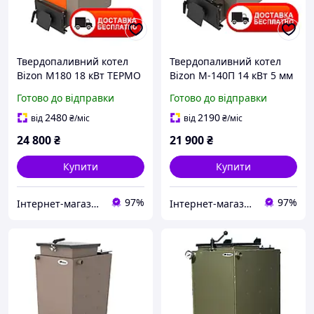
Твердопаливний котел
Твердопаливний котел
Bizon М180 18 кВт ТЕРМО
Bizon М-140П 14 кВт 5 мм
5 мм
з плитою
Готово до відправки
Готово до відправки
2480
2190
від
₴
/міс
від
₴
/міс
24 800
₴
21 900
₴
Купити
Купити
97%
97%
Інтернет-магазин "Ochag"
Інтернет-магазин "Ochag"