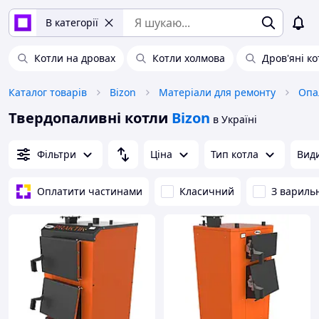
В категорії
Котли на дровах
Котли холмова
Дров'яні к
Каталог товарів
Bizon
Матеріали для ремонту
Опа
Твердопаливні котли
Bizon
в Україні
Фільтри
Ціна
Тип котла
Види
Оплатити частинами
Класичний
З вариль