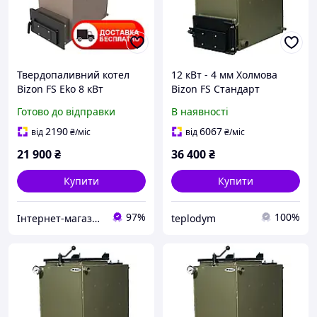
Твердопаливний котел
12 кВт - 4 мм Холмова
Bizon FS Eko 8 кВт
Bizon FS Стандарт
Холмова шахтний 4 мм
Готово до відправки
В наявності
2190
6067
від
₴
/міс
від
₴
/міс
21 900
₴
36 400
₴
Купити
Купити
97%
100%
Інтернет-магазин "Ochag"
teplodym