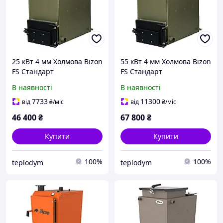
25 кВт 4 мм Холмова Bizon
55 кВт 4 мм Холмова Bizon
FS Стандарт
FS Стандарт
В наявності
В наявності
7733
11300
від
₴
/міс
від
₴
/міс
46 400
₴
67 800
₴
Купити
Купити
100%
100%
teplodym
teplodym