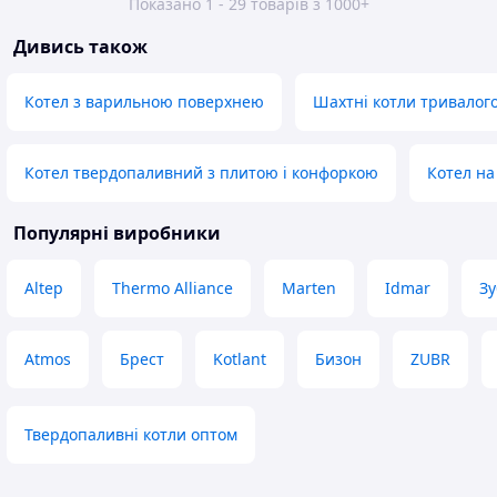
Показано 1 - 29 товарів з 1000+
Дивись також
Котел з варильною поверхнею
Шахтні котли тривалого
Котел твердопаливний з плитою і конфоркою
Котел на
Популярні виробники
Altep
Thermo Alliance
Marten
Idmar
Зу
Atmos
Брест
Kotlant
Бизон
ZUBR
Твердопаливні котли оптом