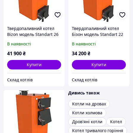
Твердопаливний котел
Твердопаливний котел
Bizon модель Standart 26
Бізон модель Standart 22
кВт
кВт
В наявності
В наявності
41 900
₴
34 200
₴
Купити
Купити
Склад котлів
Склад котлів
Дивись також
Котли на дровах
Котли холмова
Дров'яні котли
Котел
Котел тривалого горіння