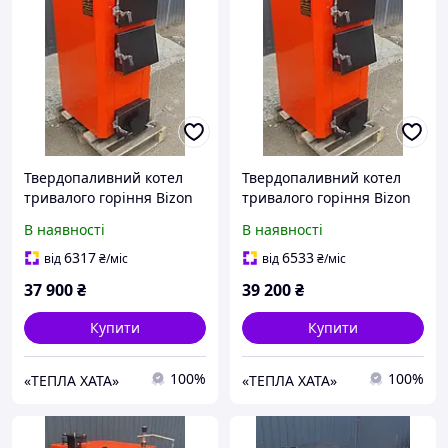
Твердопаливний котел
Твердопаливний котел
тривалого горіння Bizon
тривалого горіння Bizon
(Бізон) Standart 18 кВт
(Бізон) Standart 22 кВт
В наявності
В наявності
6317
6533
від
₴
/міс
від
₴
/міс
37 900
₴
39 200
₴
Купити
Купити
100%
100%
«ТЕПЛА ХАТА»
«ТЕПЛА ХАТА»