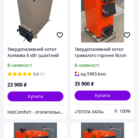
Твердопаливний котел
Твердопаливний котел
Холмова 8 кВт (шахтний
тривалого горіння Bizon
тривалого горіння) Bizon
(Бізон) Standart 14 кВт
В наявності
В наявності
FS-8 Eko
5983
5.0
(1)
від
₴
/міс
35 900
₴
23 900
₴
Купити
Купити
100%
«ТЕПЛА ХАТА»
HotComfort - отопительная техника