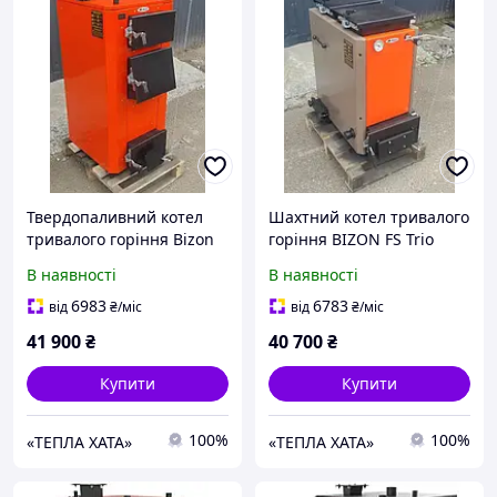
Твердопаливний котел
Шахтний котел тривалого
тривалого горіння Bizon
горіння BIZON FS Trio
(Бізон) Standart 26 кВт
(БІЗОН ФС Тріо) 8 кВт
В наявності
В наявності
6983
6783
від
₴
/міс
від
₴
/міс
41 900
₴
40 700
₴
Купити
Купити
100%
100%
«ТЕПЛА ХАТА»
«ТЕПЛА ХАТА»