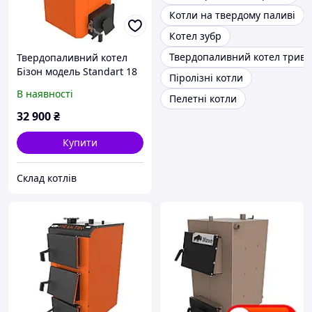
Котли на твердому паливі
Котел зубр
Твердопаливний котел трива
Твердопаливний котел
Бізон модель Standart 18
Піролізні котли
кВт
В наявності
Пелетні котли
32 900
₴
Купити
Склад котлів