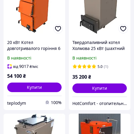
20 кВт Котел
Твердопаливний котел
довготривалого горіння 6
Холмова 25 кВт (шахтний
мм сталь Bizon Kvatro
тривалого горіння) Bizon
В наявності
В наявності
(Бизон Кватро) (с
FS-25 Eko
регулятором)
9017
від
₴
/міс
5.0
(1)
54 100
₴
35 200
₴
Купити
Купити
100%
teplodym
HotComfort - отопительная техника