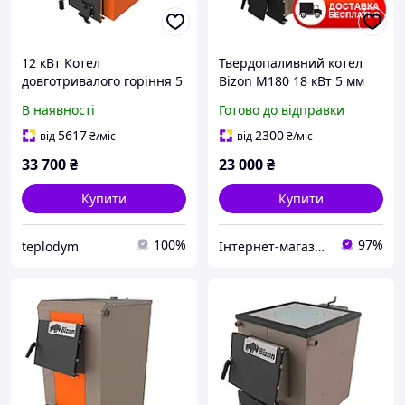
12 кВт Котел
Твердопаливний котел
довготривалого горіння 5
Bizon М180 18 кВт 5 мм
мм сталь Bizon PRAKTIK
В наявності
Готово до відправки
5617
2300
від
₴
/міс
від
₴
/міс
33 700
₴
23 000
₴
Купити
Купити
100%
97%
teplodym
Інтернет-магазин "Ochag"