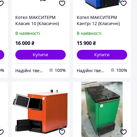
5
Котел МАКСИТЕРМ
Котел МАКСИТЕРМ
Класик 10 (Класичні)
Кантрі 12 (Класичні)
В наявності
В наявності
16 000
₴
15 900
₴
Купити
Купити
0%
100%
100%
Надійні твердопаливні котли від teplo-street.com.ua
Надійні твердопаливні котли від teplo-street.com.ua