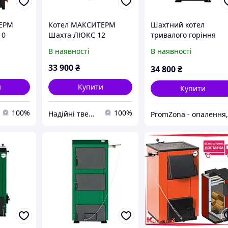
ЕРМ
Котел МАКСИТЕРМ
Шахтний котел
10
Шахта ЛЮКС 12
тривалого горіння
(Шахтні)
Макситерм 18 кВт
В наявності
В наявності
33 900
₴
34 800
₴
и
Купити
Купити
100%
100%
Надійні твердопаливні котли від teplo-street.com.ua