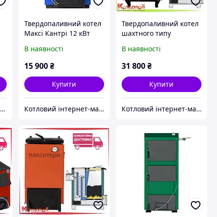
Твердопаливний котел
Твердопаливний котел
Максі Кантрі 12 кВт
шахтного типу
Максітерм Люкс
В наявності
В наявності
15 900
₴
31 800
₴
Купити
Купити
PromZona - опалення, водопостачання, каналізація
Котловий інтернет-магазин теплотехніки
Котловий інтернет-магазин теплотехніки