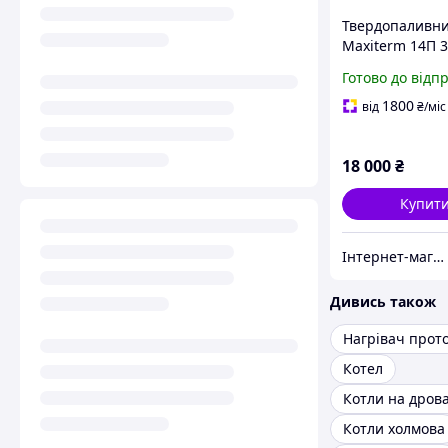
Твердопаливни
Maxiterm 14П 
Класик з вари
Готово до відп
поверхнею
1800
від
₴
/міс
18 000
₴
Купит
Інтернет-магазин "Ochag"
Дивись також
Котел
Котли на дров
Котли холмова