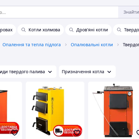
Знайти
дровах
Котли холмова
Дров'яні котли
Твердо
Опалення та тепла підлога
Опалювальні котли
Твердо
иди твердого палива
Призначення котла