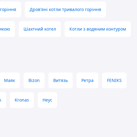
горіння
Дров'яні котли тривалого горіння
тикою
Шахтний котел
Котли з водяним контуром
Маяк
Bizon
Витязь
Ретра
FENIKS
k
Kronas
Неус