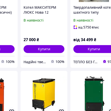
ЕРМ
Котел МАКСИТЕРМ
Твердопаливний коте
асичні)
ЛЮКС Нова 12
шахтного типу
(Тривалого)
"Максітерм" 18 кВт
В наявності
В наявності
тривалого горіння
утеплений
5750
від
₴
/міс
27 000
₴
від
34 499
₴
и
Купити
Купити
100%
100%
9
Надійні твердопаливні котли від teplo-street.com.ua
ТЕПЛО БЕЗ ГАЗА