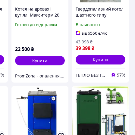
л
Котел на дровах і
Твердопаливний котел
вугіллі Макситерм 20
шахтного типу
"Максітерм" 30 кВт
Готово до відправки
В наявності
тривалого горіння
утеплений
6566
від
₴
/міс
43 998
₴
39 398
₴
22 500
₴
Купити
Купити
7%
97%
ТЕПЛО БЕЗ ГАЗА
PromZona - опалення, водопостачання, каналізація