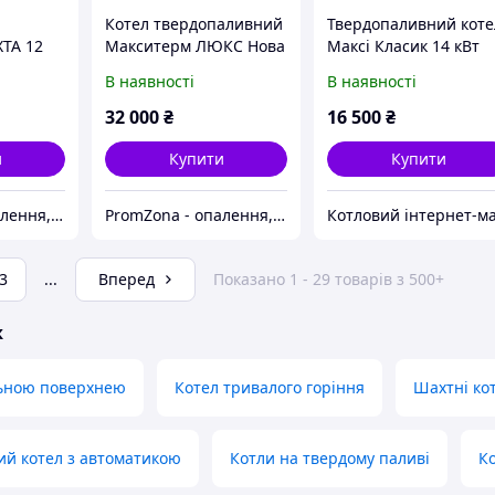
Котел твердопаливний
Твердопаливний коте
ТА 12
Макситерм ЛЮКС Нова
Максі Класик 14 кВт
26
В наявності
В наявності
32 000
₴
16 500
₴
и
Купити
Купити
PromZona - опалення, водопостачання, каналізація
PromZona - опалення, водопостачання, каналізація
3
...
Вперед
Показано 1 - 29 товарів з 500+
ж
льною поверхнею
Котел тривалого горіння
Шахтні ко
й котел з автоматикою
Котли на твердому паливі
Ко