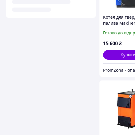
Котел для твер
палива MaxiTe
Готово до відп
15 600
₴
Купит