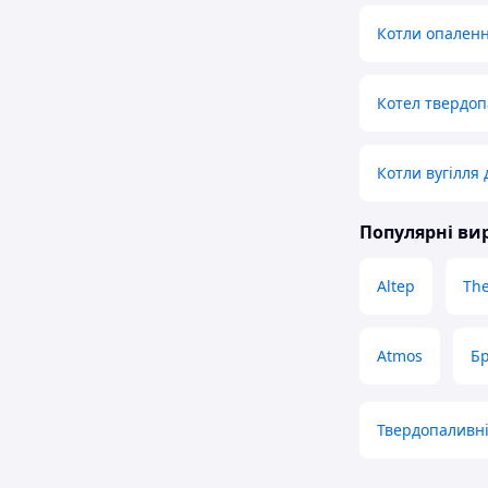
Котли опаленн
Котел твердоп
Котли вугілля
Популярні в
Altep
The
Atmos
Бр
Твердопаливні