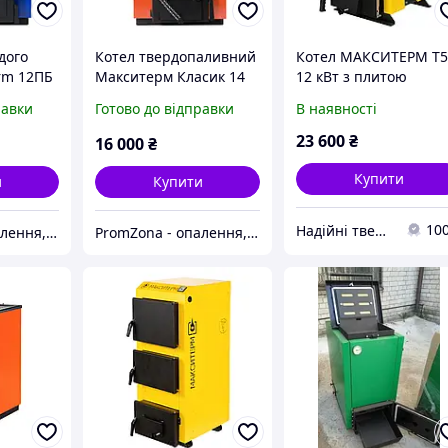
дого
Котел твердопаливний
Котел МАКСИТЕРМ T
rm 12ПБ
Макситерм Класик 14
12 кВт з плитою
кВт
(Класичні)
равки
Готово до відправки
В наявності
23 600
₴
16 000
₴
Купити
и
Купити
10
Надійні твердопаливні котли від teplo-street.com.ua
PromZona - опалення, водопостачання, каналізація
PromZona - опалення, водопостачання, каналізація