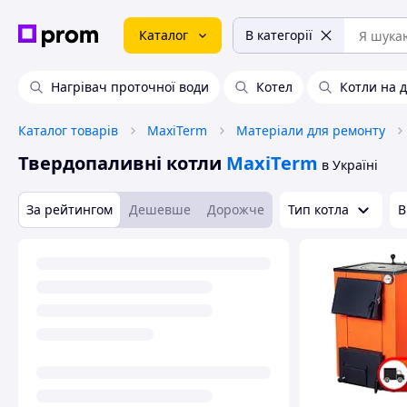
Каталог
В категорії
Нагрівач проточної води
Котел
Котли на 
Каталог товарів
MaxiTerm
Матеріали для ремонту
Твердопаливні котли
MaxiTerm
в Україні
За рейтингом
Дешевше
Дорожче
Тип котла
В