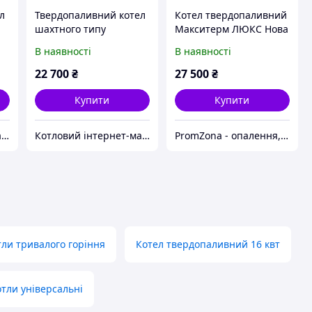
л
Твердопаливний котел
Котел твердопаливний
шахтного типу
Макситерм ЛЮКС Нова
Максітерм Класик
16
В наявності
В наявності
22 700
₴
27 500
₴
Купити
Купити
Котловий інтернет-магазин теплотехніки
Котловий інтернет-магазин теплотехніки
PromZona - опалення, водопостачання, каналізація
тли тривалого горіння
Котел твердопаливний 16 квт
тли універсальні