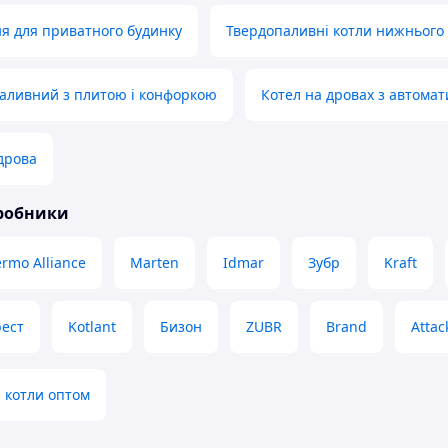
я для приватного будинку
Твердопаливні котли нижнього 
аливний з плитою і конфоркою
Котел на дровах з автома
 дрова
иробники
rmo Alliance
Marten
Idmar
Зубр
Kraft
ест
Kotlant
Бизон
ZUBR
Brand
Attac
 котли оптом