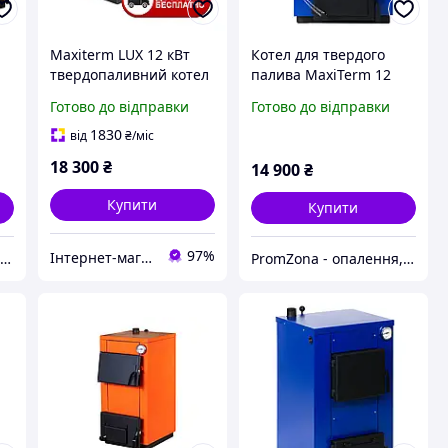
Maxiterm LUX 12 кВт
Котел для твердого
твердопаливний котел
палива MaxiTerm 12
4 мм
Готово до відправки
Готово до відправки
1830
від
₴
/міс
18 300
₴
14 900
₴
Купити
Купити
97%
Інтернет-магазин "Ochag"
PromZona - опалення, водопостачання, каналізація
PromZona - опалення, водопостачання, каналізація