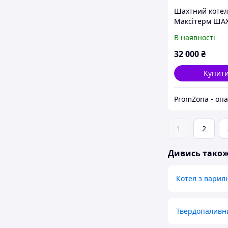
Шахтний котел
Максітерм ШАХ
кВт
В наявності
32 000
₴
Купит
1
2
Дивись тако
Котел з вари
Твердопаливни