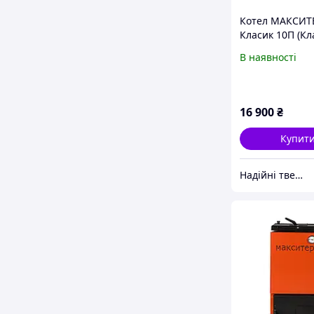
Котел МАКСИТ
Класик 10П (Кл
В наявності
16 900
₴
Купит
Надійні твердопаливні котли від teplo-street.com.ua