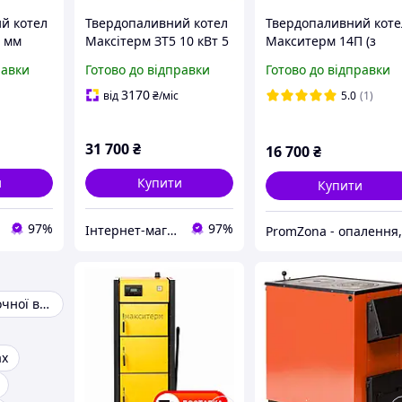
й котел
Твердопаливний котел
Твердопаливний коте
3 мм
Максітерм ЗТ5 10 кВт 5
Макситерм 14П (з
льною
мм тривалого горіння
плитою)
равки
Готово до відправки
Готово до відправки
3170
від
₴
/міс
5.0
(1)
31 700
₴
16 700
₴
и
Купити
Купити
97%
97%
Інтернет-магазин "Ochag"
Нагрівач проточної води
ах