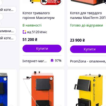
Твердопаливний котел тривалого горіння
Котел тривалого
Котел для твердого
и
горіння Макситерм
палива MaxiTerm 20П
Профі 25 кВт 5 мм
В наявності
Готово до відправки
твердопаливний
Котел твердопаливний 12кВт
5120
від
₴
/міс
Твердопаливний котел 15квт
51 200
₴
23 900
₴
Купити
Купити
97%
Інтернет-магазин "Ochag"