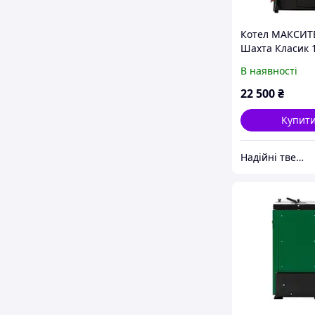
Котел МАКСИТ
Шахта Класик 
(Шахтні)
В наявності
22 500
₴
Купит
Надійні твердопаливні котли від teplo-street.com.ua