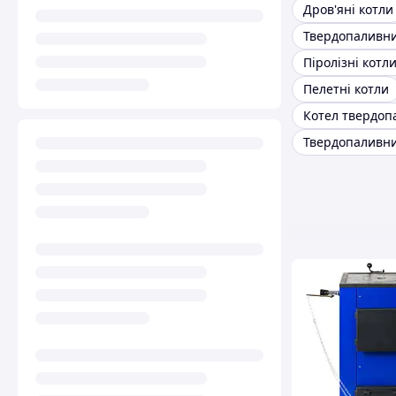
Дров'яні котли
Піролізні котл
Пелетні котли