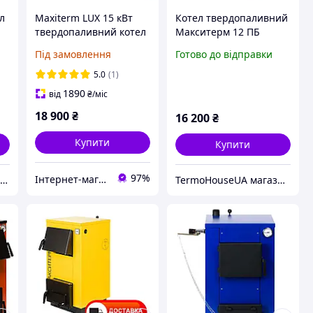
л
Maxiterm LUX 15 кВт
Котел твердопаливний
твердопаливний котел
Макситерм 12 ПБ
4 мм
Під замовлення
Готово до відправки
5.0
(1)
1890
від
₴
/міс
18 900
₴
16 200
₴
Купити
Купити
97%
Інтернет-магазин "Ochag"
PromZona - опалення, водопостачання, каналізація
TermoHouseUA магазин опалювального і кліматичного обладнання