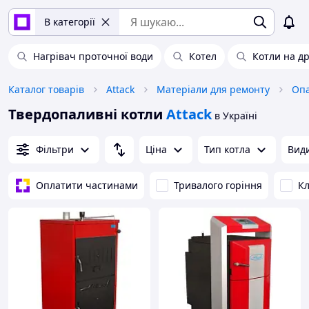
В категорії
Нагрівач проточної води
Котел
Котли на д
Каталог товарів
Attack
Матеріали для ремонту
Опа
Твердопаливні котли
Attack
в Україні
Фільтри
Ціна
Тип котла
Види
Оплатити частинами
Тривалого горіння
К