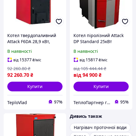
Котел твердопаливний
Котел піролізний Attack
Attack F6DA 28,9 кВт,
DP Standard 25кВт
чавунний(6 секцій)
В наявності
В наявності
15377
15817
від
₴
/міс
від
₴
/міс
92 260
.80
₴
від
105 444
.44
₴
92 260
.70
₴
від
94 900
₴
Купити
Купити
97%
95%
TeploVlad
ТеплоПартнер група компаній
Дивись також
Нагрівач проточної води