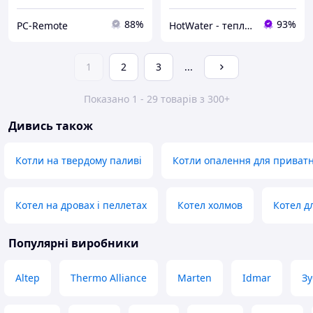
88%
93%
PC-Remote
HotWater - тепло, комфорт та енергія вашого будинку
1
2
3
...
Показано 1 - 29 товарів з 300+
Дивись також
Котли на твердому паливі
Котли опалення для приватн
Котел на дровах і пеллетах
Котел холмов
Котел д
Популярні виробники
Altep
Thermo Alliance
Marten
Idmar
Зу