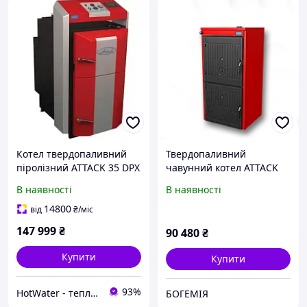
Котел твердопаливний
Твердопаливний
піролізний ATTACK 35 DPX
чавунний котел ATTACK
PROFI
FS Solid Fire 6 секції
В наявності
В наявності
(потужність 32кВт)
14800
від
₴
/міс
147 999
₴
90 480
₴
Купити
Купити
93%
HotWater - тепло, комфорт та енергія вашого будинку
БОГЕМІЯ