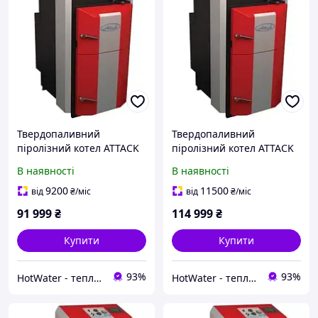
Твердопаливний
Твердопаливний
піролізний котел ATTACK
піролізний котел ATTACK
DP 25 STANDARD
DP 35 PROFI
В наявності
В наявності
9200
11500
від
₴
/міс
від
₴
/міс
91 999
₴
114 999
₴
Купити
Купити
93%
93%
HotWater - тепло, комфорт та енергія вашого будинку
HotWater - тепло, комфорт та енергія вашого будинку