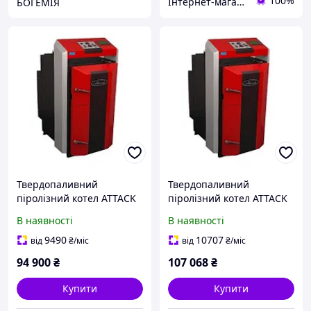
100%
Інтернет-магазин Dominant
БОГЕМІЯ
Твердопаливний
Твердопаливний
піролізний котел ATTACK
піролізний котел ATTACK
DP 25 STANDARD
DP 35 STANDARD
В наявності
В наявності
9490
10707
від
₴
/міс
від
₴
/міс
94 900
₴
107 068
₴
Купити
Купити