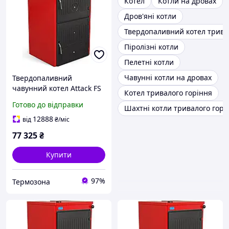
Котел
Котли на дровах
Дров'яні котли
Твердопаливний котел трива
Піролізні котли
Пелетні котли
Чавунні котли на дровах
Твердопаливний
чавунний котел Attack FS
Котел тривалого горіння
SOLID FIRE 3 секції (12
Готово до відправки
Шахтні котли тривалого горі
кВт)
12888
від
₴
/міс
77 325
₴
Купити
97%
Термозона