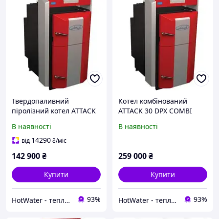
Твердопаливний
Котел комбінований
піролізний котел ATTACK
ATTACK 30 DPX COMBI
DP 45 PROFI
PELLET
В наявності
В наявності
14290
від
₴
/міс
142 900
₴
259 000
₴
Купити
Купити
93%
93%
HotWater - тепло, комфорт та енергія вашого будинку
HotWater - тепло, комфорт та енергія вашого будинку