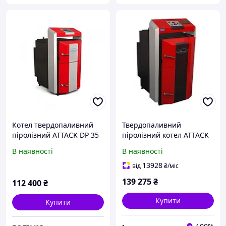
Котел твердопаливний
Твердопаливний
піролізний ATTACK DP 35
піролізний котел ATTACK
Profi (35кВт) на дровах
DPX 35 STANDARD
В наявності
В наявності
13928
від
₴
/міс
139 275
₴
112 400
₴
Купити
Купити