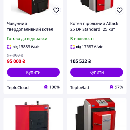
Чавунний
Котел піролізний Attack
твердопаливний котел
25 DP Standard, 25 кВт
Attack F5DA котел на
Готово до відправки
В наявності
дровах 5 секцій 24 кВт до
200 м2 для дому та дачі
15833
17587
від
₴
/міс
від
₴
/міс
Словаччина
97 000
₴
95 000
₴
105 522
₴
Купити
Купити
100%
97%
TeploCloud
TeploVlad