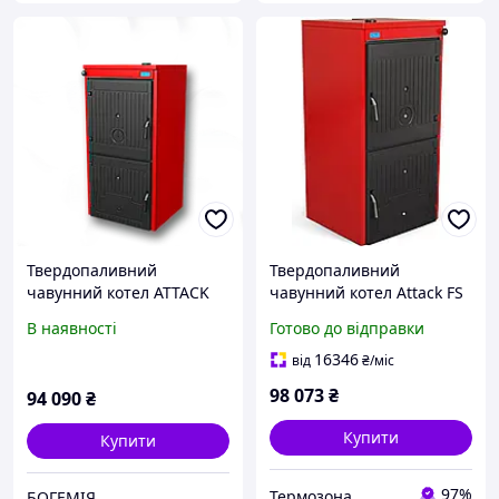
Твердопаливний
Твердопаливний
чавунний котел ATTACK
чавунний котел Attack FS
FS Solid Fire 7 секції
SOLID FIRE 5 секцій (26
В наявності
Готово до відправки
(потужність 38кВт)
кВт)
16346
від
₴
/міс
98 073
₴
94 090
₴
Купити
Купити
97%
Термозона
БОГЕМІЯ