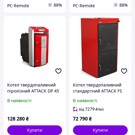
88%
88%
PC-Remote
PC-Remote
Котел твердопаливний
Котел твердопаливний
піролізний ATTACK DP 45
стандартний ATTACK FS
Profi (45кВт) на дровах
SOLID FIRE 12
В наявності
В наявності
7279
від
₴
/міс
128 280
₴
72 790
₴
Купити
Купити