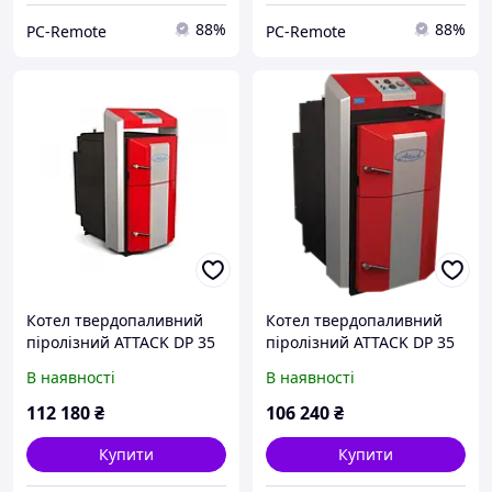
88%
88%
PC-Remote
PC-Remote
Котел твердопаливний
Котел твердопаливний
піролізний ATTACK DP 35
піролізний ATTACK DP 35
Profi (35кВт) на дровах
Standard (35кВт) на
В наявності
В наявності
дровах
112 180
₴
106 240
₴
Купити
Купити