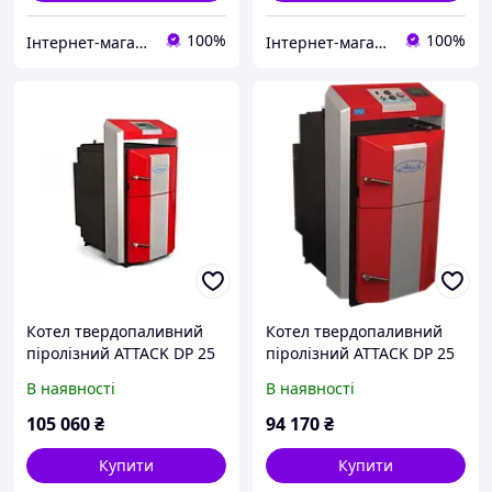
100%
100%
Інтернет-магазин Dominant
Інтернет-магазин Dominant
Котел твердопаливний
Котел твердопаливний
піролізний ATTACK DP 25
піролізний ATTACK DP 25
Profi (25кВт) на дровах
Standard (25кВт) на
В наявності
В наявності
дровах
105 060
₴
94 170
₴
Купити
Купити