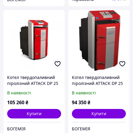
Котел твердопаливний
Котел твердопаливний
піролізний ATTACK DP 25
піролізний ATTACK DP 25
Profi (25кВт) на дровах
Standard (25кВт) на
В наявності
В наявності
дровах
105 260
₴
94 350
₴
Купити
Купити
БОГЕМІЯ
БОГЕМІЯ