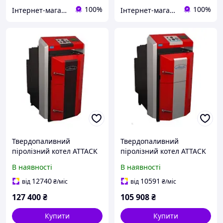
100%
100%
Інтернет-магазин Dominant
Інтернет-магазин Dominant
Твердопаливний
Твердопаливний
піролізний котел ATTACK
піролізний котел ATTACK
DP 45 STANDARD
DP 25 PROFI
В наявності
В наявності
12740
10591
від
₴
/міс
від
₴
/міс
127 400
₴
105 908
₴
Купити
Купити