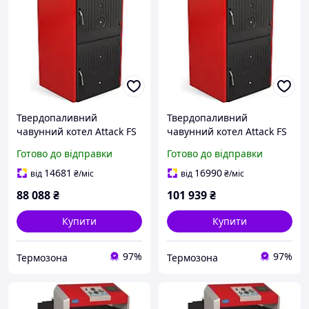
Твердопаливний
Твердопаливний
чавунний котел Attack FS
чавунний котел Attack FS
SOLID FIRE 4 секції (19
SOLID FIRE 6 секцій (36
Готово до відправки
Готово до відправки
кВт)
кВт)
14681
16990
від
₴
/міс
від
₴
/міс
88 088
₴
101 939
₴
Купити
Купити
97%
97%
Термозона
Термозона