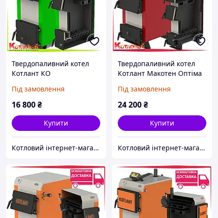
Твердопаливний котел
Твердопаливний котел
Котлант КО
Котлант Макотен Оптіма
(Makoten Optima)
Під замовлення
Під замовлення
16 800
₴
24 200
₴
Купити
Купити
Котловий інтернет-магазин теплотехніки
Котловий інтернет-магазин теплотехніки