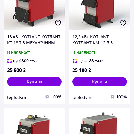
18 кВт KOTLANT-КОТЛАНТ
12,5 кВт KOTLANT-
КТ-18П З МЕХАНІЧНИМ
КОТЛАНТ КМ-12,5 З
РЕГУЛЯТОРОМ ТЯГИ
МЕХАНІЧНИМ
В наявності
В наявності
РЕГУЛЯТОРОМ ТЯГИ
4300
4183
від
₴
/міс
від
₴
/міс
25 800
₴
25 100
₴
Купити
Купити
100%
100%
teplodym
teplodym