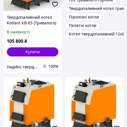
Твердопаливний котел трива
Піролізні котли
Твердопаливний котел
Kotlant КВ-65 (Тривалого)
Пелетні котли
В наявності
Котел твердопаливний 12кВт
105 800
₴
Купити
100%
Надійні твердопаливні котли від teplo-street.com.ua