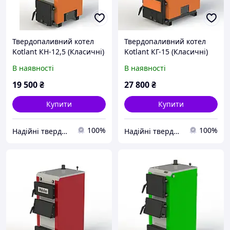
Твердопаливний котел
Твердопаливний котел
Kotlant КН-12,5 (Класичні)
Kotlant КГ-15 (Класичні)
В наявності
В наявності
19 500
₴
27 800
₴
Купити
Купити
100%
100%
Надійні твердопаливні котли від teplo-street.com.ua
Надійні твердопаливні котли від teplo-street.com.ua