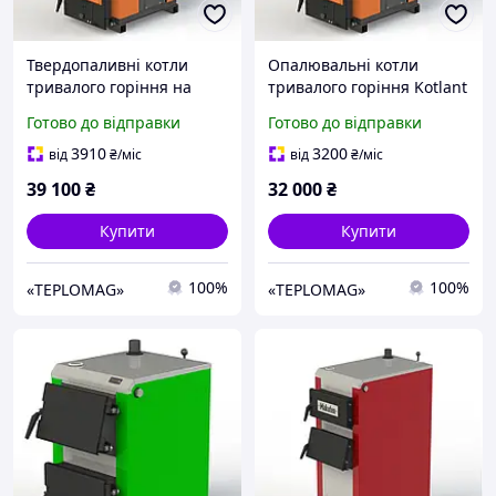
Твердопаливні котли
Опалювальні котли
тривалого горіння на
тривалого горіння Kotlant
твердому паливі Kotlant
КГ 17 (на дровах і вугілля)
Готово до відправки
Готово до відправки
КГ 19
3910
3200
від
₴
/міс
від
₴
/міс
39 100
₴
32 000
₴
Купити
Купити
100%
100%
«TEPLOMAG»
«TEPLOMAG»