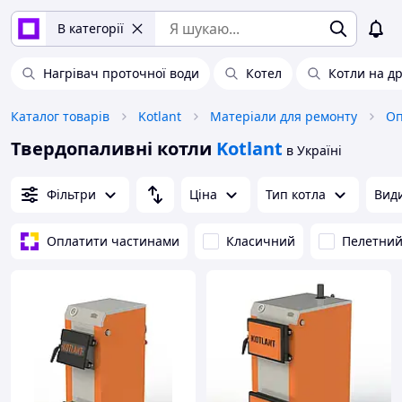
В категорії
Нагрівач проточної води
Котел
Котли на д
Каталог товарів
Kotlant
Матеріали для ремонту
Оп
Твердопаливні котли
Kotlant
в Україні
Фільтри
Ціна
Тип котла
Види
Оплатити частинами
Класичний
Пелетни