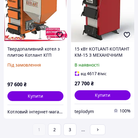
Твердопаливний котел з
15 кВт KOTLANT-КОТЛАНТ
плитою Котлант КГП
КМ-15 З МЕХАНІЧНИМ
РЕГУЛЯТОРОМ ТЯГИ
Під замовлення
В наявності
4617
від
₴
/міс
27 700
₴
97 600
₴
Купити
Купити
100%
teplodym
Котловий інтернет-магазин теплотехніки
1
2
3
...