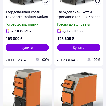
Твердопаливні котли
Твердопаливні котли
тривалого горіння Kotlant
тривалого горіння Kotlant
KB 65 (на дровах, вугілля,
KB 80 (на дровах, вугілля,
Готово до відправки
Готово до відправки
деревних відходах)
деревних відходах)
10380
12560
від
₴
/міс
від
₴
/міс
103 800
₴
125 600
₴
Купити
Купити
100%
100%
«TEPLOMAG»
«TEPLOMAG»