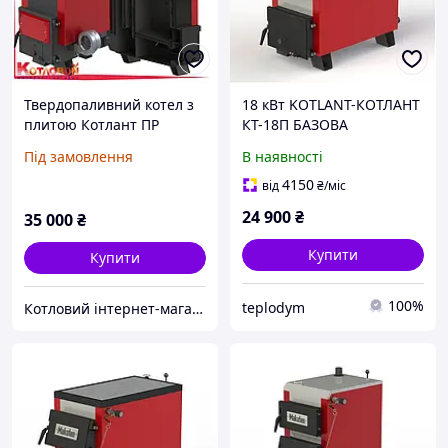
Твердопаливний котел з
18 кВт KOTLANT-КОТЛАНТ
плитою Котлант ПР
КТ-18П БАЗОВА
(Kotlant Primek)
КОМПЛЕКТАЦІЯ
Під замовлення
В наявності
4150
від
₴
/міс
24 900
₴
35 000
₴
Купити
Купити
100%
teplodym
Котловий інтернет-магазин теплотехніки