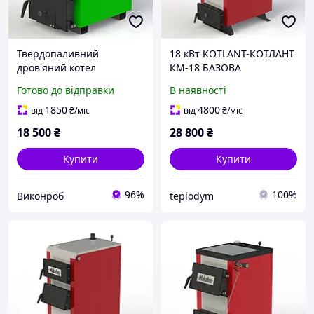
Твердопаливний
18 кВт KOTLANT-КОТЛАНТ
дров'яний котел
КМ-18 БАЗОВА
тривалого горіння Kotlant
КОМПЛЕКТАЦІЯ
Готово до відправки
В наявності
КО-15 (Котлант) 15 кВт
1850
4800
від
₴
/міс
від
₴
/міс
18 500
₴
28 800
₴
Купити
Купити
96%
100%
Виконроб
teplodym