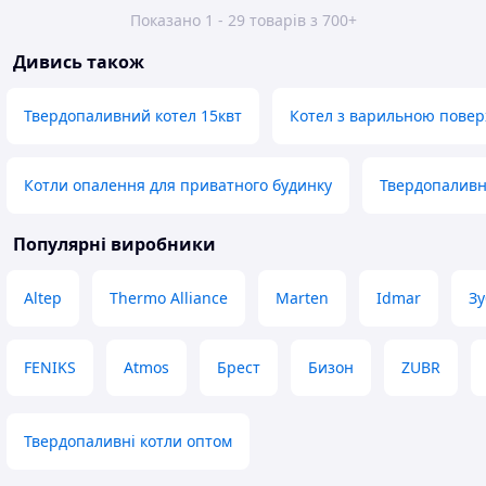
Показано 1 - 29 товарів з 700+
Дивись також
Твердопаливний котел 15квт
Котел з варильною пове
Котли опалення для приватного будинку
Твердопаливн
Популярні виробники
Altep
Thermo Alliance
Marten
Idmar
Зу
FENIKS
Atmos
Брест
Бизон
ZUBR
Твердопаливні котли оптом