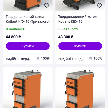
Твердопаливний котел
Твердопаливний котел
Kotlant КГУ-16 (Тривалого)
Kotlant КВУ-16
(Тривалого)
В наявності
В наявності
44 800
₴
43 300
₴
Купити
Купити
100%
100%
Надійні твердопаливні котли від teplo-street.com.ua
Надійні твердопаливні котли від teplo-street.com.ua