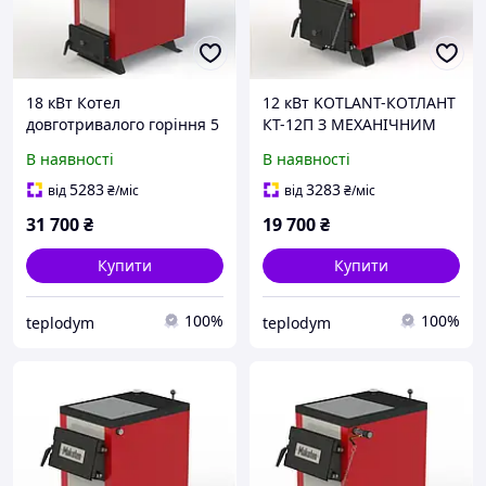
18 кВт Котел
12 кВт KOTLANT-КОТЛАНТ
довготривалого горіння 5
КТ-12П З МЕХАНІЧНИМ
мм KOTLANT-КОТЛАНТ
РЕГУЛЯТОРОМ ТЯГИ
В наявності
В наявності
КМ-18 БАЗОВАЯ
КОМПЛЕКТАЦИЯ
5283
3283
від
₴
/міс
від
₴
/міс
31 700
₴
19 700
₴
Купити
Купити
100%
100%
teplodym
teplodym