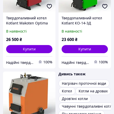
Твердопаливний котел
Твердопаливний котел
Kotlant Makoten Optima
Kotlant КО-14-3Д
КМ-12,5 (Тривалого)
(Класичні)
В наявності
В наявності
26 500
₴
23 600
₴
Купити
Купити
100%
100%
Надійні твердопаливні котли від teplo-street.com.ua
Надійні твердопаливні котли від teplo-street.com.ua
Дивись також
Нагрівач проточної води
Котел
Котли на дровах
Дров'яні котли
Чавунні твердопаливні котли
Піч тривалого горіння