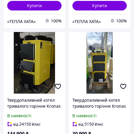
Купити
Купити
100%
100%
«ТЕПЛА ХАТА»
«ТЕПЛА ХАТА»
Твердопаливний котел
Твердопаливний котел
тривалого горіння Kronas
тривалого горіння Kronas
(Кронас) UNIC-NEW 75 кВт
(Кронас) Standart 14 кВт
В наявності
В наявності
з автоматикою
24150
5150
від
₴
/міс
від
₴
/міс
144 900
₴
30 900
₴