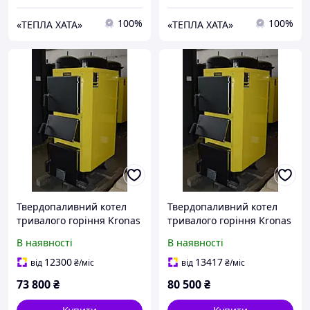
100%
100%
«ТЕПЛА ХАТА»
«ТЕПЛА ХАТА»
Твердопаливний котел
Твердопаливний котел
тривалого горіння Kronas
тривалого горіння Kronas
(Кронас) UNIC-NEW 35 кВт
(Кронас) UNIC-NEW 42 кВт
В наявності
В наявності
з автоматикою
з автоматикою
12300
13417
від
₴
/міс
від
₴
/міс
73 800
₴
80 500
₴