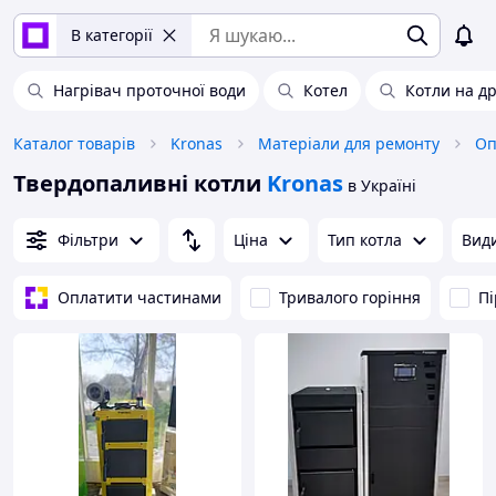
В категорії
Нагрівач проточної води
Котел
Котли на д
Каталог товарів
Kronas
Матеріали для ремонту
Оп
Твердопаливні котли
Kronas
в Україні
Фільтри
Ціна
Тип котла
Види
Оплатити частинами
Тривалого горіння
Пі