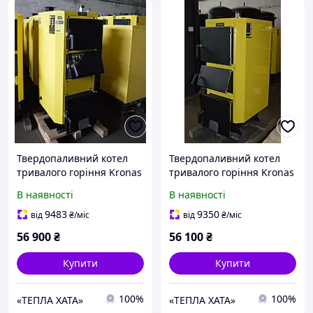
Твердопаливний котел
Твердопаливний котел
тривалого горіння Kronas
тривалого горіння Kronas
(Кронас) Unic 30 кВт
(Кронас) UNIC-NEW 17 кВт
В наявності
В наявності
з автоматикою
9483
9350
від
₴
/міс
від
₴
/міс
56 900
₴
56 100
₴
Купити
Купити
100%
100%
«ТЕПЛА ХАТА»
«ТЕПЛА ХАТА»