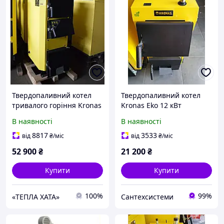
Твердопаливний котел
Твердопаливний котел
тривалого горіння Kronas
Kronas Eko 12 кВт
(Кронас) Unic 25 кВт
В наявності
В наявності
8817
3533
від
₴
/міс
від
₴
/міс
52 900
₴
21 200
₴
Купити
Купити
100%
99%
«ТЕПЛА ХАТА»
Сантехсистеми