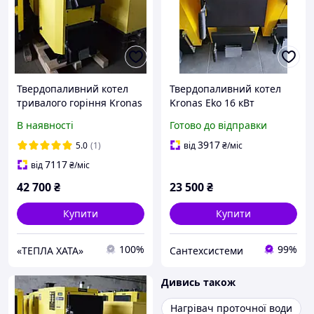
Твердопаливний котел
Твердопаливний котел
тривалого горіння Kronas
Kronas Eko 16 кВт
(Кронас) Unic 15 кВт
В наявності
Готово до відправки
3917
5.0
(1)
від
₴
/міс
7117
від
₴
/міс
42 700
₴
23 500
₴
Купити
Купити
100%
99%
«ТЕПЛА ХАТА»
Сантехсистеми
Дивись також
Нагрівач проточної води