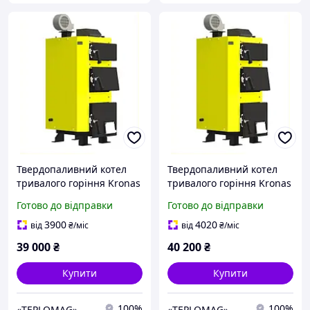
Твердопаливний котел
Твердопаливний котел
тривалого горіння Kronas
тривалого горіння Kronas
STANDART 18 (КРОНАС
STANDART 22 (КРОНАС
Готово до відправки
Готово до відправки
СТАНДАРТ) 18 кВт (c
СТАНДАРТ) 22 кВт (c
автоматикою)
автоматикою)
3900
4020
від
₴
/міс
від
₴
/міс
39 000
₴
40 200
₴
Купити
Купити
100%
100%
«TEPLOMAG»
«TEPLOMAG»