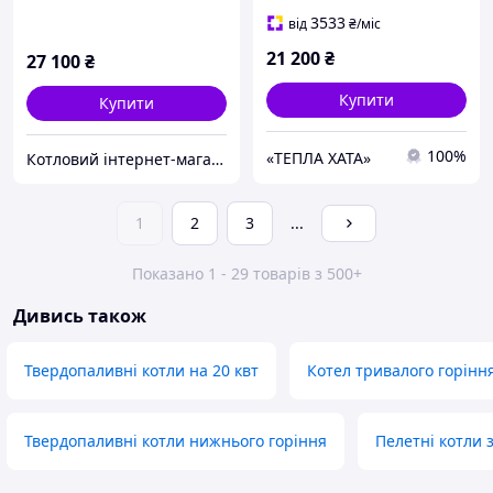
12 кВт
3533
від
₴
/міс
21 200
₴
27 100
₴
Купити
Купити
100%
«ТЕПЛА ХАТА»
Котловий інтернет-магазин теплотехніки
1
2
3
...
Показано 1 - 29 товарів з 500+
Дивись також
Твердопаливні котли на 20 квт
Котел тривалого горінн
Твердопаливні котли нижнього горіння
Пелетні котли 