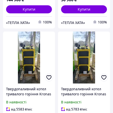
Купити
Купити
100%
100%
«ТЕПЛА ХАТА»
«ТЕПЛА ХАТА»
Твердопаливний котел
Твердопаливний котел
тривалого горіння Kronas
тривалого горіння Kronas
(Кронас) Standart 18 кВт
(Кронас) Standart 22 кВт
В наявності
В наявності
5583
5783
від
₴
/міс
від
₴
/міс