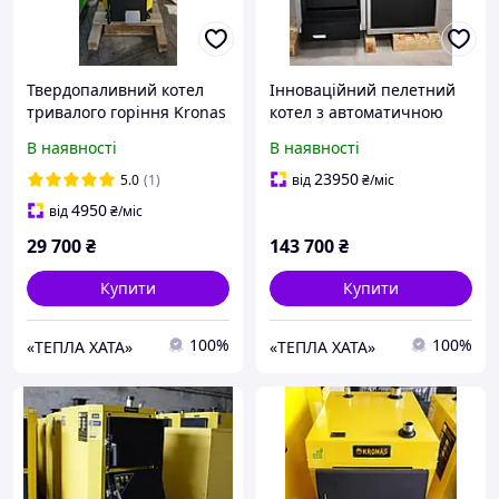
Твердопаливний котел
Інноваційний пелетний
тривалого горіння Kronas
котел з автоматичною
(Кронас) Standart 10 кВт
подачею палива Kronas
В наявності
В наявності
AUTO 5K 17 кВт (Кронас
АВТО 5К)
23950
5.0
(1)
від
₴
/міс
4950
від
₴
/міс
29 700
₴
143 700
₴
Купити
Купити
100%
100%
«ТЕПЛА ХАТА»
«ТЕПЛА ХАТА»