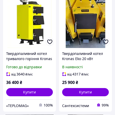
Твердопаливний котел
Твердопаливний котел
тривалого горіння Kronas
Kronas Eko 20 кВт
STANDART14 (КРОНАС
Готово до відправки
В наявності
СТАНДАРТ) 14 кВт (c
автоматикою)
3640
4317
від
₴
/міс
від
₴
/міс
36 400
₴
25 900
₴
Купити
Купити
100%
99%
«TEPLOMAG»
Сантехсистеми