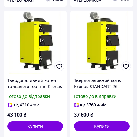
Твердопаливний котел
Твердопаливний котел
тривалого горіння Kronas
Kronas STANDART 26
STANDART 26 (КРОНАС
(КРОНАС СТАНДАРТ) 26
Готово до відправки
Готово до відправки
СТАНДАРТ) 26 кВт (c
кВт (без автоматики та
автоматикою)
вентилятора)
4310
3760
від
₴
/міс
від
₴
/міс
43 100
₴
37 600
₴
Купити
Купити