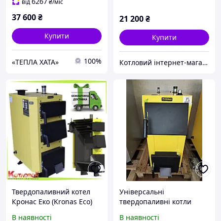
6267
від
₴
/міс
37 600
₴
21 200
₴
Купити
Купити
100%
«ТЕПЛА ХАТА»
Котловий інтернет-магазин теплотехніки
Твердопаливний котел
Універсальні
Кронас Еко (Kronas Eco)
твердопаливні котли
Kronas EKO ( Кронас ЕКО )
В наявності
В наявності