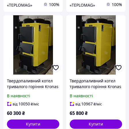
100%
100%
«TEPLOMAG»
«TEPLOMAG»
Твердопаливний котел
Твердопаливний котел
тривалого горіння Kronas
тривалого горіння Kronas
(Кронас) UNIC-NEW 22 кВт
(Кронас) UNIC-NEW 27 кВт
В наявності
В наявності
з автоматикою
з автоматикою
10050
10967
від
₴
/міс
від
₴
/міс
60 300
₴
65 800
₴
Купити
Купити