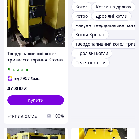
Котел
Котли на дровах
Ретро
Дров'яні котли
Чавунні твердопаливні котли
Котли Кронас
Твердопаливний котел трива
Піролізні котли
Твердопаливний котел
тривалого горіння Kronas
Пелетні котли
(Кронас) Unic 20 кВт
В наявності
7967
від
₴
/міс
47 800
₴
Купити
100%
«ТЕПЛА ХАТА»