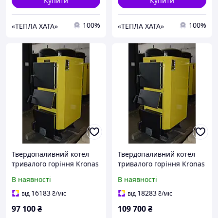
Купити
Купити
100%
100%
«ТЕПЛА ХАТА»
«ТЕПЛА ХАТА»
Твердопаливний котел
Твердопаливний котел
тривалого горіння Kronas
тривалого горіння Kronas
(Кронас) UNIC-NEW 50 кВт
(Кронас) UNIC-NEW 62 кВт
В наявності
В наявності
з автоматикою
з автоматикою
16183
18283
від
₴
/міс
від
₴
/міс
97 100
₴
109 700
₴