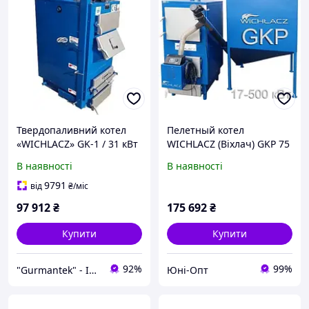
Твердопаливний котел
Пелетный котел
«WICHLACZ» GK-1 / 31 кВт
WICHLACZ (Віхлач) GKP 75
кВт під пелетний пальник
В наявності
В наявності
9791
від
₴
/міс
97 912
₴
175 692
₴
Купити
Купити
92%
99%
"Gurmantek" - Інтернет-магазин
Юні-Опт