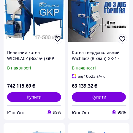
Пелетний котел
Котел твердопаливний
WICHLACZ (Віхлач) GKP
Wichlacz (Віхлач) GK-1 -
500 кВт під пелетний
10кВт повноцінний
В наявності
В наявності
пальник
утилізатор тривалого
горіння
10523
від
₴
/міс
742 115
.69
₴
63 139
.32
₴
Купити
Купити
99%
99%
Юні-Опт
Юні-Опт