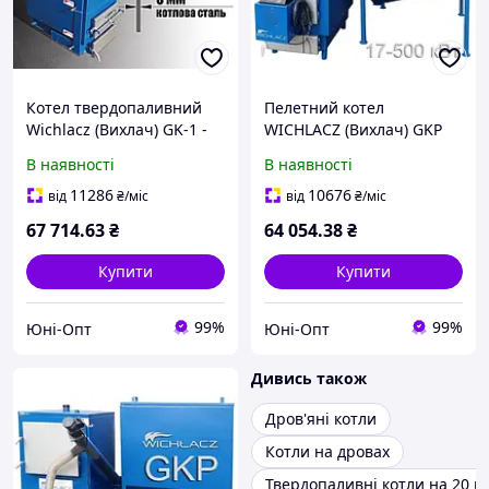
Котел твердопаливний
Пелетний котел
Wichlacz (Вихлач) GK-1 -
WICHLACZ (Вихлач) GKP
13кВт повноцінний
17 кВт під пелетний
В наявності
В наявності
утилізатор тривалого
пальник "єВідновлення"
горіння "єВідновлення"
11286
10676
від
₴
/міс
від
₴
/міс
67 714
.63
₴
64 054
.38
₴
Купити
Купити
99%
99%
Юні-Опт
Юні-Опт
Дивись також
Дров'яні котли
Котли на дровах
Твердопаливні котли на 20 к