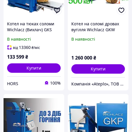
Котел на тюках соломи
Котел на соломі дровах
Wichlacz (Вихлач) GKS
вугілля Wichlacz GKW
500S (Вихлач 500-590 кВт)
В наявності
В наявності
13360
від
₴
/міс
133 599
₴
1 260 000
₴
Купити
Купити
100%
HORS
Компанія «Ateplo», ТОВ «Завод Віхлач» (ТОВ "Аісс ГРУП, Віхлач-УА)