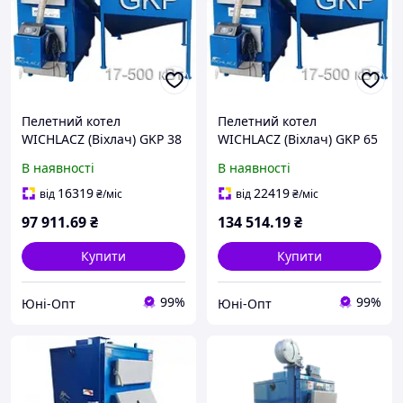
Пелетний котел
Пелетний котел
WICHLACZ (Віхлач) GKP 38
WICHLACZ (Віхлач) GKP 65
кВт під пеллетний
кВт під пелетний пальник
В наявності
В наявності
пальник "єВідновлення"
16319
22419
від
₴
/міс
від
₴
/міс
97 911
.69
₴
134 514
.19
₴
Купити
Купити
99%
99%
Юні-Опт
Юні-Опт