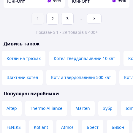
99%
99%
Юні-Опт
Юні-Опт
1
2
3
...
Показано 1 - 29 товарів з 400+
Дивись також
Котли на трісках
Котел твердопаливний 10 квт
Ко
Шахтний котел
Котли твердопаливні 500 квт
Кот
Популярні виробники
Altep
Thermo Alliance
Marten
Зубр
Idm
FENIKS
Kotlant
Atmos
Брест
Бизон