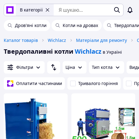
В категорії
Дров'яні котли
Котли на дровах
Твердопали
Каталог товарів
Wichlacz
Матеріали для ремонту
Твердопаливні котли
Wichlacz
в Україні
Фільтри
Ціна
Тип котла
Види
Оплатити частинами
Тривалого горіння
П