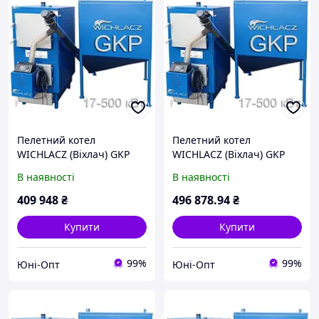
Пелетний котел
Пелетний котел
WICHLACZ (Віхлач) GKP
WICHLACZ (Віхлач) GKP
200 кВт під пелетний
250 кВт під пелетний
В наявності
В наявності
пальник
пальник
409 948
₴
496 878
.94
₴
Купити
Купити
99%
99%
Юні-Опт
Юні-Опт