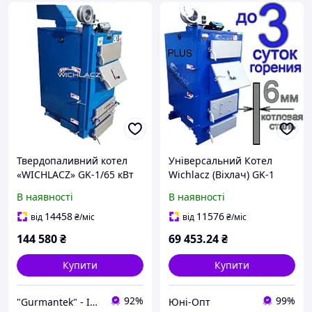
Твердопаливний котел
Універсальний Котел
«WICHLACZ» GK-1/65 кВт
Wichlacz (Віхлач) GK-1
"PLUS" 10 кВт
В наявності
В наявності
Твердопаливний +15% до
всіх Технічних
14458
11576
від
₴
/міс
від
₴
/міс
Характеристик
144 580
₴
69 453
.24
₴
"єВідновлення"
Купити
Купити
92%
99%
"Gurmantek" - Інтернет-магазин
Юні-Опт