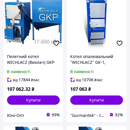
Пелетний котел
Котел опалювальний
WICHLACZ (Вихлач) GKP
"WICHLACZ" GK-1,
50 кВт під пеллетний
потужність 38 кВт
В наявності
В наявності
пальник
17844
10706
від
₴
/міс
від
₴
/міс
107 062
.32
₴
107 063
₴
Купити
Купити
99%
92%
Юні-Опт
"Gurmantek" - Інтернет-магазин