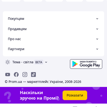
Покупцям
Продавцям
Про нас
Партнери
Тема
-
світла
BETA
© Prom.ua — маркетплейс України, 2008-2026
Наскільки
Розказати
зручно на Промі?