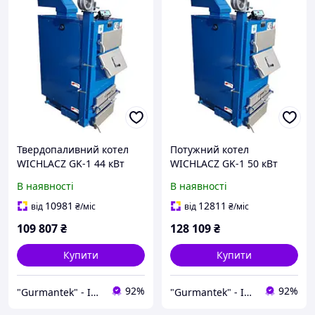
Твердопаливний котел
Потужний котел
WICHLACZ GK-1 44 кВт
WICHLACZ GK-1 50 кВт
В наявності
В наявності
10981
12811
від
₴
/міс
від
₴
/міс
109 807
₴
128 109
₴
Купити
Купити
92%
92%
"Gurmantek" - Інтернет-магазин
"Gurmantek" - Інтернет-магазин