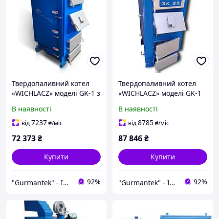
Твердопаливний котел
Твердопаливний котел
«WICHLACZ» моделі GK-1 з
«WICHLACZ» моделі GK-1
потужністю 17 кВт
потужністю 25 кВт
В наявності
В наявності
7237
8785
від
₴
/міс
від
₴
/міс
72 373
₴
87 846
₴
Купити
Купити
92%
92%
"Gurmantek" - Інтернет-магазин
"Gurmantek" - Інтернет-магазин