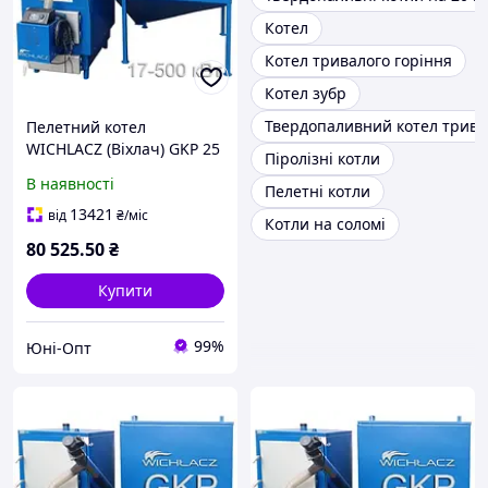
Котел
Котел тривалого горіння
Котел зубр
Твердопаливний котел трива
Пелетний котел
WICHLACZ (Віхлач) GKP 25
Піролізні котли
кВт під пелетний пальник
В наявності
Пелетні котли
"єВідновлення"
13421
від
₴
/міс
Котли на соломі
80 525
.50
₴
Купити
99%
Юні-Опт