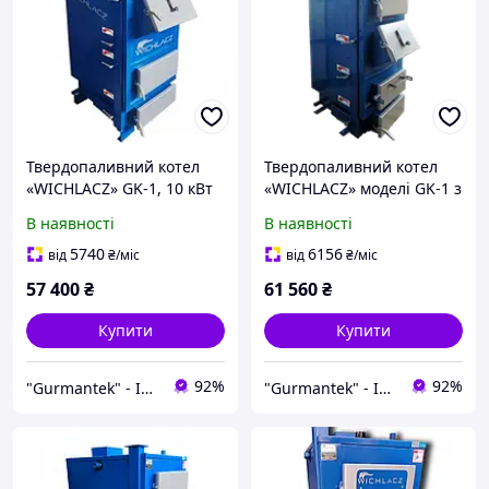
Твердопаливний котел
Твердопаливний котел
«WICHLACZ» GK-1, 10 кВт
«WICHLACZ» моделі GK-1 з
потужністю 13 кВт
В наявності
В наявності
5740
6156
від
₴
/міс
від
₴
/міс
57 400
₴
61 560
₴
Купити
Купити
92%
92%
"Gurmantek" - Інтернет-магазин
"Gurmantek" - Інтернет-магазин