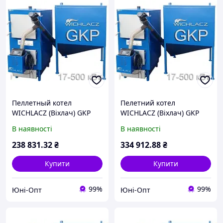
Пеллетный котел
Пелетний котел
WICHLACZ (Віхлач) GKP
WICHLACZ (Віхлач) GKP
100 кВт під пеллетний
150 кВт під пелетний
В наявності
В наявності
пальник
пальник
238 831
.32
₴
334 912
.88
₴
Купити
Купити
99%
99%
Юні-Опт
Юні-Опт