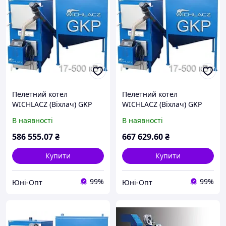
Пелетний котел
Пелетний котел
WICHLACZ (Віхлач) GKP
WICHLACZ (Віхлач) GKP
350 кВт під пелетний
400 кВт під пелетний
В наявності
В наявності
пальник
пальник
586 555
.07
₴
667 629
.60
₴
Купити
Купити
99%
99%
Юні-Опт
Юні-Опт