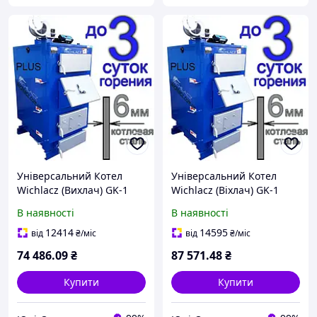
Універсальний Котел
Універсальний Котел
Wichlacz (Вихлач) GK-1
Wichlacz (Віхлач) GK-1
"PLUS" 13 кВт
"PLUS" 17 кВт
В наявності
В наявності
Твердопаливний +15% до
Твердопаливний +15% до
всіх Технічних
всіх Технічних
12414
14595
від
₴
/міс
від
₴
/міс
Характеристик
Характеристик
74 486
.09
₴
87 571
.48
₴
"єВідновлення"
"єВідновлення"
Купити
Купити