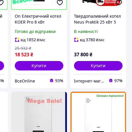
ий
On Електричний котел
Твердопаливний котел
KOER Pro 8 кВт
Neus Praktik 25 кВт 5
одноконтурний
мм для опалення
Готово до відправки
В наявності
ня
настінний для
приватного будинку
опалення приватного
1852
3780
від
₴
/міс
від
₴
/міс
будинку та дачі
25 932
₴
18 523
₴
37 800
₴
Купити
Купити
3%
93%
97%
ВсеOnline
Інтернет-магазин "Ochag"