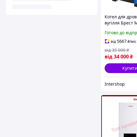
Котел для дров 
вугілля Брест 
кВт, опалення
Готово до відп
приватного буд
безкоштовна д
5667
від
₴
/міс
від
35 000
₴
від
34 000
₴
Купит
Intershop