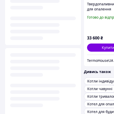
Твердопаливни
для опалення
приватного бу
Готово до відп
Kraft серія K
потужністю 20 
Площа 200 м2
33 600
₴
Купит
Дивись також
Котли чавунні
Котел для буди