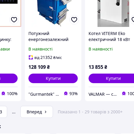
Потужний
Котел VITERM Eko
динку:
енергонезалежний
електричний 18 кВт
отел 8
твердопаливний котел
380В
равки
В наявності
В наявності
ий
Wichlacz GK-1 Plus 50
Fi
кВт для автономного
21352
від
₴
/міс
опалення приватних
128 109
₴
13 855
₴
будинків та підприємст
и
Купити
Купити
100%
93%
10
"Gurmantek" - Інтернет-магазин
VALMAR — сантехника европейского качества для обустройства дома
3
...
Вперед
Показано 1 - 29 товарів з 2000+
ж