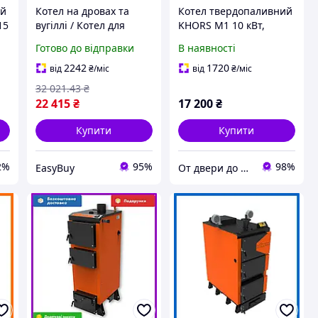
ий
Котел на дровах та
Котел твердопаливний
15
вугіллі / Котел для
KHORS M1 10 кВт,
опалення приватного
Твердопаливний котел
Готово до відправки
В наявності
будинку, до 150 м², MB-
для опалення
о
15 / Котел
приватного будинку
2242
1720
від
₴
/міс
від
₴
/міс
твердопаливний 15 кВт
32 021
.43
₴
22 415
₴
17 200
₴
Купити
Купити
2%
95%
98%
EasyBuy
От двери до кровли