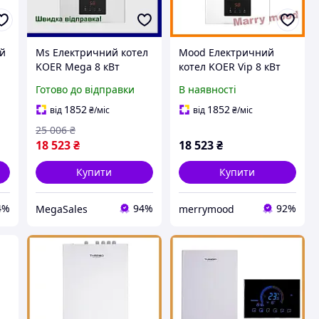
ий
Ms Електричний котел
Mood Електричний
KOER Mega 8 кВт
котел KOER Vip 8 кВт
одноконтурний
одноконтурний
Готово до відправки
В наявності
ня
настінний для
настінний для
опалення приватного
опалення приватного
1852
1852
від
₴
/міс
від
₴
/міс
будинку та дачі
будинку та дачі
25 006
₴
18 523
₴
18 523
₴
Купити
Купити
4%
94%
92%
MegaSales
merrymood