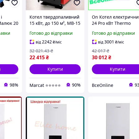
і
Котел твердопаливний
On Котел електричн
Малюк 20
15 кВт, до 150 м², MB-15
24 Pro кВт Thermo
/ Котел на дровах та
Alliance настінний
равки
Готово до відправки
Готово до відправки
инку,
вугіллі / Котел для
обігрівач для опален
оставка
опалення приватного
приватного будинку і
2242
3001
від
₴
/міс
від
₴
/міс
будинку
32 021
.43
₴
42 017
₴
22 415
₴
30 012
₴
и
Купити
Купити
98%
90%
9
Marcat ⭐⭐⭐⭐⭐
ВсеOnline