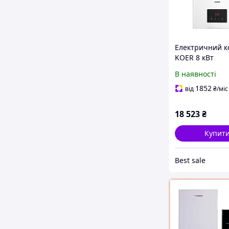
Електричний к
KOER 8 кВт
одноконтурни
В наявності
настінний для
опалення прив
1852
від
₴
/міс
будинку та дач
18 523
₴
Купит
Best sale