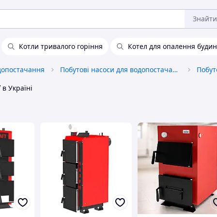
Знайти
Котли тривалого горіння
Котел для опалення будин
допостачання
Побутові насоси для водопостачання, водовідведення
Побут
у
в Україні