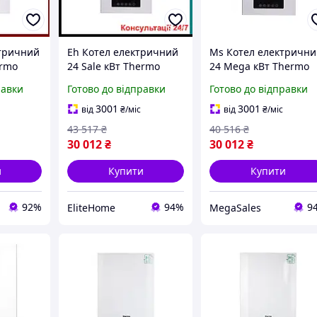
ктричний
Eh Котел електричний
Ms Котел електричн
ermo
24 Sale кВт Thermo
24 Mega кВт Thermo
нний
Alliance настінний
Alliance настінний
равки
Готово до відправки
Готово до відправки
опалення
обігрівач для опалення
обігрівач для опален
инку і
приватного будинку і
приватного будинку і
3001
3001
від
₴
/міс
від
₴
/міс
43 517
₴
40 516
₴
30 012
₴
30 012
₴
и
Купити
Купити
92%
94%
9
EliteHome
MegaSales