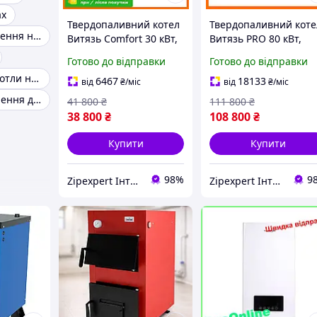
ах
Твердопаливний котел
Твердопаливний коте
Котел для опалення на дровах
Витязь Comfort 30 кВт,
Витязь PRO 80 кВт,
тривале горіння, котел
дров'яний котел для
Готово до відправки
Готово до відправки
для опалення будинку,
дому, опалення
Опалювальні котли на дровах
піч на дровах, котел
приватного будинку
6467
18133
від
₴
/міс
від
₴
/міс
для приватного
Котли для опалення дачі
41 800
₴
111 800
₴
38 800
₴
108 800
₴
Купити
Купити
98%
9
Zipexpert Iнтернет-магазин запчастин до побутовой технiки та iтнимних товарiв для дорослих
Zipexpert Iнтернет-магазин запчастин до побутовой технiки та iтнимних товарiв для дорослих