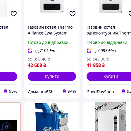
отел
Газовий котел Thermo
Газовий котел
Alliance Ewa System
одноконтурний Ther
й
потужністю 28 кВт, для
Alliance Ewa System,
Готово до відправки
Готово до відправки
ефективного опалення
потужний та
атного
приватного будинку
економічний для
7101
6993
від
₴
/міс
від
₴
/міс
і
опалення приватног
55 390
.40
₴
56 643
.30
₴
будинку
42 608
₴
41 958
₴
и
Купити
Купити
95%
94%
9
ДомашнійShop🏡✨ - замовлення онлайн не виходячи з дому💕
GoodDayShop - Онлайн магазин різноманітних товарів