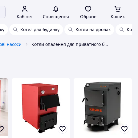
Кабінет
Сповіщення
Обране
Кошик
ку
Котел для будинку
Котли на дровах
Коте
ові насоси
Котли опалення для приватного будинку