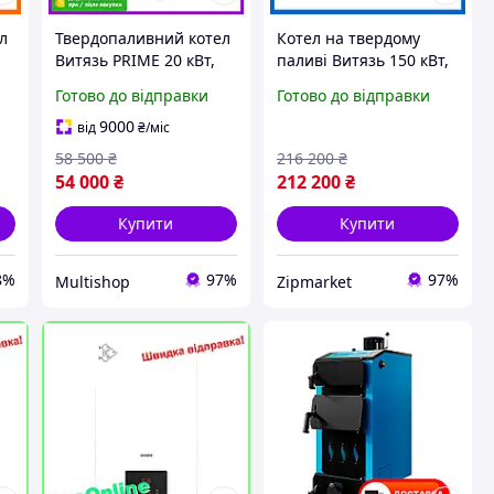
л
Твердопаливний котел
Котел на твердому
Витязь PRIME 20 кВт,
паливі Витязь 150 кВт,
тривале горіння, котел
дров'яний обігрівач,
Готово до відправки
Готово до відправки
для дров, опалення
опалення для
приватного будинку,
приватного будинку
9000
від
₴
/міс
піч для обігріву
58 500
₴
216 200
₴
54 000
₴
212 200
₴
Купити
Купити
8%
97%
97%
Multishop
Zipmarket