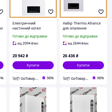
Електричний
Набір Thermo Alliance
mo
настінний котел
для опалення
Thermo Alliance 12 кВт
приватного будинку:
Готово до відправки
Готово до відправки
для опалення
електричний котел 12
приватного будинку, з
кВт та дротовий
2094
2644
від
₴
/міс
від
₴
/міс
о
насосом та
термостат Wi-Fi
розширювачем
20 942
₴
26 436
₴
Купити
Купити
3%
98%
98%
🚀📦 GoТовар 🚀📦 мережа інтернет магазинів
🚀📦 GoТовар 🚀📦 мережа інтернет магазинів