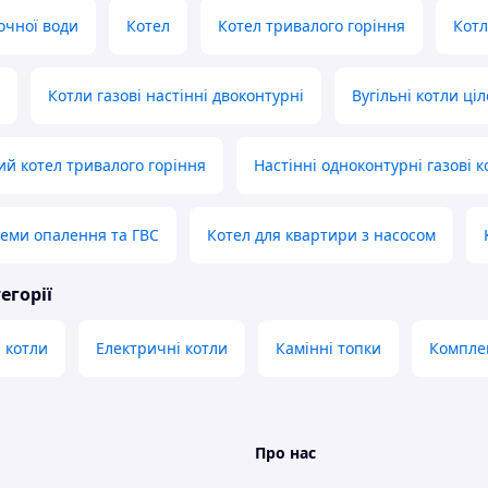
очної води
Котел
Котел тривалого горіння
Котл
Котли газові настінні двоконтурні
Вугільні котли ці
й котел тривалого горіння
Настінні одноконтурні газові к
теми опалення та ГВС
Котел для квартири з насосом
егорії
 котли
Електричні котли
Камінні топки
Компле
Про нас