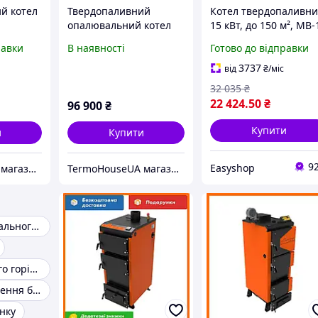
й котел
Твердопаливний
Котел твердопаливн
опалювальний котел
15 кВт, до 150 м², MB-
динку
для приватного
/ Котел на дровах та
равки
В наявності
Готово до відправки
будинку KRAFT серії L
вугіллі / Котел для
кВт
потужністю 50 кВт
опалення приватног
3737
від
₴
/міс
Площа 500 м2
будинку
32 035
₴
22 424
.50
₴
96 900
₴
Купити
и
Купити
9
Easyshop
TermoHouseUA магазин опалювального і кліматичного обладнання
TermoHouseUA магазин опалювального і кліматичного обладнання
Котли індивідуального опалення
Котли тривалого горіння
Котел для опалення будинку
нку