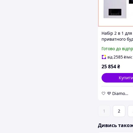
Набір 2 в 1 для
приватного бу
електричний к
Готово до відп
кВт і проводов
термостат з Wi-
2585
від
₴
/міс
управлінням
25 854
₴
опаленням
Купит
🤍 💜 Diamond 🤍 💜
1
2
Дивись тако