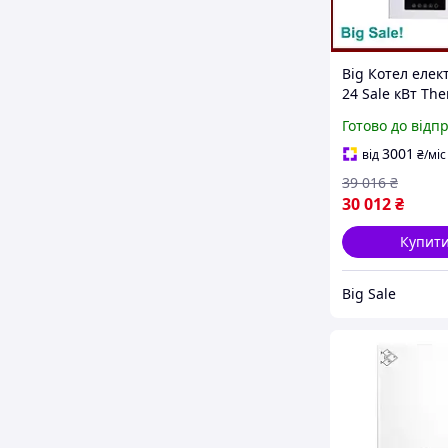
Big Котел еле
24 Sale кВт Th
Alliance насті
Готово до відп
обігрівач для 
приватного буд
3001
від
₴
/міс
39 016
₴
30 012
₴
Купит
Big Sale