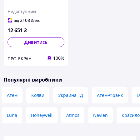
Недоступний
2108
від
₴
/міс
12 651
₴
Дивитись
100%
ПРО-ЕКРАН
Популярні виробники
Атем
Колви
Украина ТД
Атем-Франк
E
Luna
Honeywell
Atmos
Navien
Красило