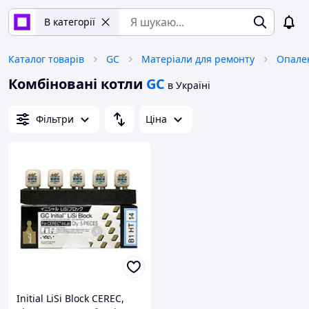
В категорії
Каталог товарів
GС
Матеріали для ремонту
Опален
Комбіновані котли
GС
в Україні
Фільтри
Ціна
Initial LiSi Block CEREC,