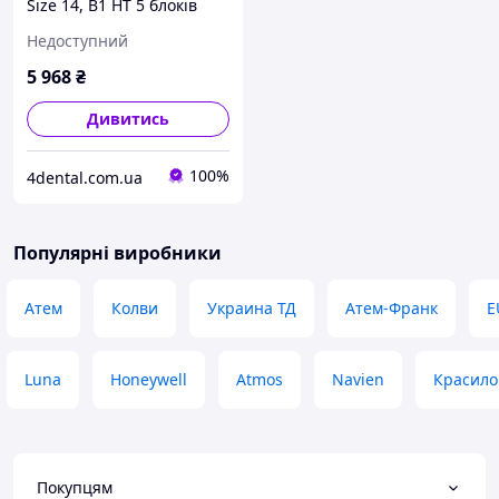
Size 14, B1 HT 5 блоків
Недоступний
5 968
₴
Дивитись
100%
4dental.com.ua
Популярні виробники
Атем
Колви
Украина ТД
Атем-Франк
E
Luna
Honeywell
Atmos
Navien
Красило
Покупцям