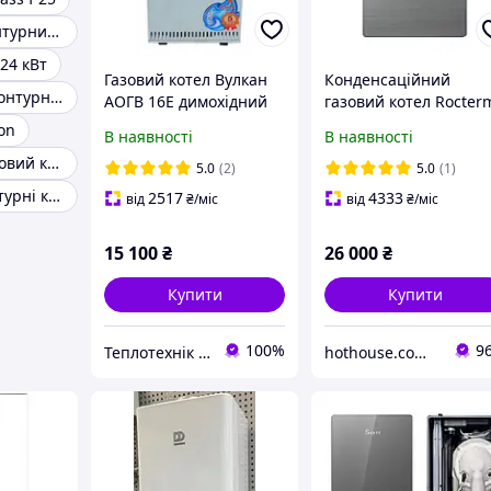
Газовий двоконтурний турбо котел
 24 кВт
Газовий котел Вулкан
Конденсаційний
Настінні одноконтурні газові котли
АОГВ 16Е димохідний
газовий котел Rocter
Berte Gray 24 кВт з Wi
on
В наявності
В наявності
Fi
Підлоговий газовий котел
5.0
(2)
5.0
(1)
Газові одноконтурні котли підлогові
2517
4333
від
₴
/міс
від
₴
/міс
15 100
₴
26 000
₴
Купити
Купити
100%
9
Теплотехнік Одеса
hothouse.com.ua