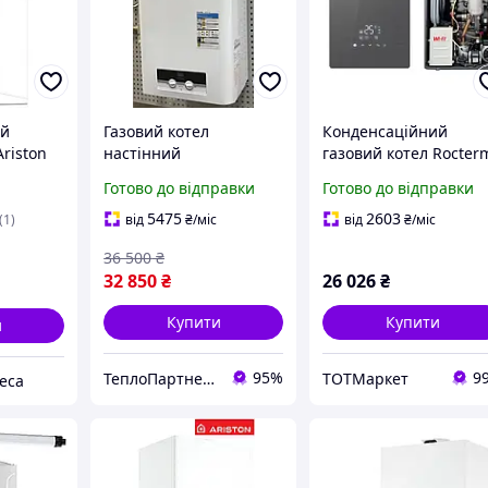
ий
Газовий котел
Конденсаційний
Ariston
настінний
газовий котел Rocter
 +
двоконтурний
Berte Gray 24 кВт wi-fi
Готово до відправки
Готово до відправки
димоходний Demrad
комплект коаксіальн
го
Adonis B 24
5475
2603
(1)
від
₴
/міс
від
₴
/міс
36 500
₴
32 850
₴
26 026
₴
Купити
Купити
и
95%
9
ТеплоПартнер група компаній
ТОТМаркет
еса