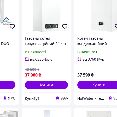
Газовий котел
Котел газовий
 DUO -
конденсаційний 24 квт
конденсаційний
 24
Ariston Cares S 24
Beretta Ciao X 25C
В наявності
В наявності
ційна в
Італія (3301637)
6330
3760
від
₴
/міс
від
₴
/міс
42 500
₴
37 980
₴
37 599
₴
и
Купити
Купити
97%
99%
9
КупиТуТ
HotWater - тепло, комфорт та енергія вашого будинку