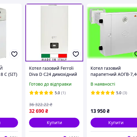
ИЙ
Котел газовий Ferroli
Котел газовий
 С (SIT)
Diva D C24 димохідний
парапетний АОГВ-7,4
двоконтурний
правий Геліос
Готово до відправки
В наявності
настінний з
модуляцією
5.0
(1)
5.0
(3)
36 322
.22
₴
32 690
₴
13 950
₴
и
Купити
Купити