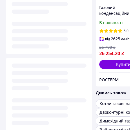
Газовий
конденсаційни
BERTE 24 кВт wi
В наявності
5.0
2625
від
₴
/міс
26 790
₴
26 254
.20
₴
Купит
ROCTERM
Дивись також
Двоконтурні к
Italtherm city c