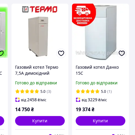
Газовий котел Термо
Газовий котел Данко
С
7,5А димохідний
15С
Готово до відправки
Готово до відправки
5.0
(3)
5.0
(1)
2458
3229
від
₴
/міс
від
₴
/міс
14 750
₴
19 374
₴
Купити
Купити