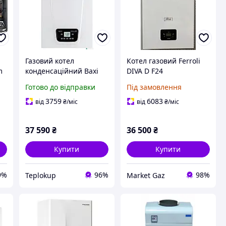
Газовий котел
Котел газовий Ferroli
m
конденсаційний Baxi
DIVA D F24
 +
Duo-Tec Compact 24 E
Готово до відправки
Під замовлення
ий
турбо
3759
6083
від
₴
/міс
від
₴
/міс
37 590
₴
36 500
₴
Купити
Купити
9%
96%
98%
Teplokup
Market Gaz