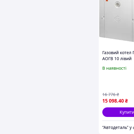
Газовий котел 
АОГВ 10 лівий
В наявності
16 776
₴
15 098
.40
₴
Купит