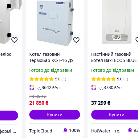
Геліос
Котел газовий
Настінний газовий
ТермоБар КС-Г-16 ДS
котел Baxi ECO5 BLUE
димохідний підлоговий
24
Готово до відправки
Готово до відправки
16 кВт одноконтурний
160 м2 італійська
5.0
(1)
5.0
(1)
автоматика верхній
3642
3730
від
₴
/міс
від
₴
/міс
димохід
23 350
₴
21 850
₴
37 299
₴
Купити
Купити
и
100%
9
TeploCloud
HotWater - тепло, комфорт та енергія вашого будинку
“Автодеталь” у формі ТОВ