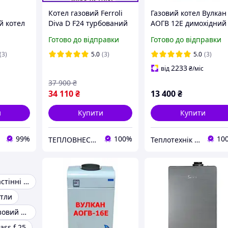
Котел газовий Ferroli
Газовий котел Вулкан
й котел
Diva D F24 турбований
АОГВ 12Е димохідний
-fi
двоконтурний
Готово до відправки
Готово до відправки
настінний з
модуляцією і трубою
(3)
5.0
(3)
5.0
(3)
2233
від
₴
/міс
37 900
₴
34 110
₴
13 400
₴
и
Купити
Купити
99%
100%
10
ТЕПЛОВНЕСОК
Теплотехнік Одеса
Котли газові настінні двоконтурні
отли
Димохідний газовий котел
lass f 25