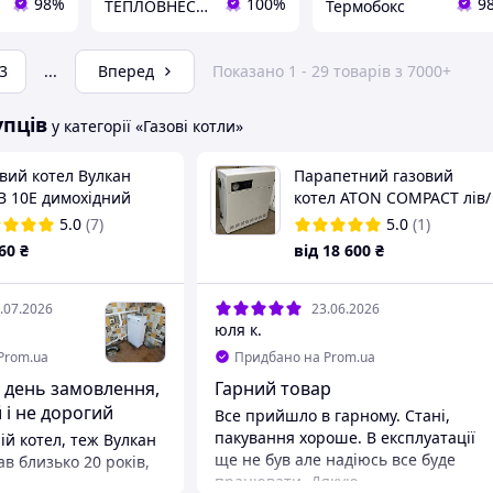
98%
100%
9
ТЕПЛОВНЕСОК
Термобокс
3
...
Вперед
Показано 1 - 29 товарів з 7000+
упців
у категорії «Газові котли»
вий котел Вулкан
Парапетний газовий
В 10Е димохідний
котел ATON COMPACT лів/
ове підключення
правий з автоматикою
5.0
(7)
5.0
(1)
«SIT Group» Італія
60
₴
від
18 600
₴
.07.2026
23.06.2026
юля к.
Prom.ua
Придбано на Prom.ua
у день замовлення,
Гарний товар
 і не дорогий
Все прийшло в гарному. Стані,
пакування хороше. В експлуатації
й котел, теж Вулкан
ще не був але надіюсь все буде
в близько 20 років,
працювати. Дякую
тачить нового, час