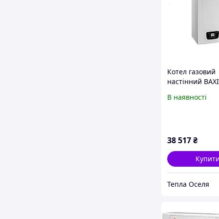
Котел газовий
настінний BAXI
TEC COMPACT E
В наявності
(труба кондеса
комплекті)
38 517
₴
Купит
Тепла Оселя