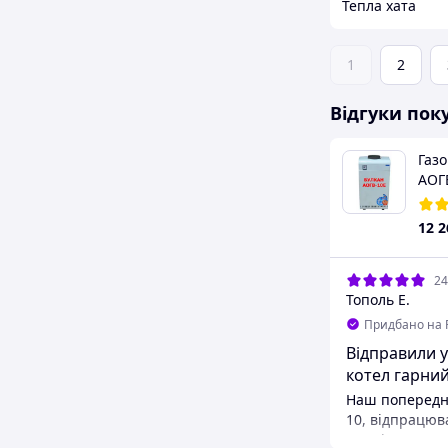
Тепла хата
1
2
Відгуки пок
Газовый котел ATEM
Газо
ЖИТОМИР-М АОГВ 10 СН
АОГ
бок
5.0
(1)
18 936
₴
12 2
30.07.2026
24
Михаил Н.
Тополь Е.
Придбано на Prom.ua
Придбано на 
Качество товара отличное,за
Відправили 
такую цену
котел гарний
Доставили во время, товар от
Наш попередні
качественной. Рекомендую.
10, відпрацюва
на скільки вис