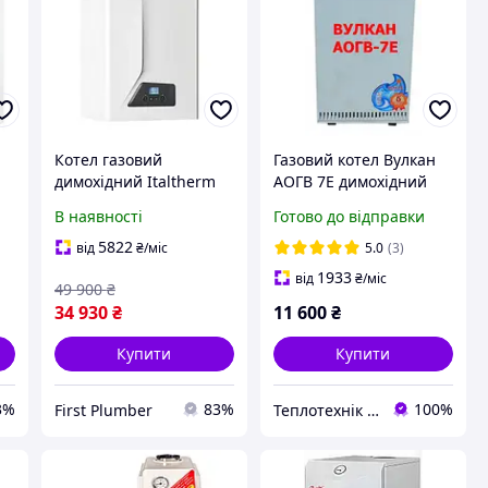
Котел газовий
Газовий котел Вулкан
димохідний Italtherm
АОГВ 7Е димохідний
двоконтурний City
В наявності
Готово до відправки
Class 24 С 30412
5822
від
₴
/міс
5.0
(3)
1933
від
₴
/міс
49 900
₴
34 930
₴
11 600
₴
Купити
Купити
3%
83%
100%
First Plumber
Теплотехнік Одеса