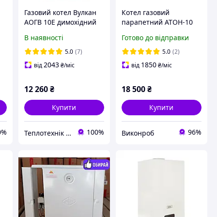
Газовий котел Вулкан
Котел газовий
АОГВ 10Е димохідний
парапетний АТОН-10
бокове підключення
ЕУ (одноконтурний)
В наявності
Готово до відправки
універсал 10 кВт
5.0
(7)
5.0
(2)
2043
1850
від
₴
/міс
від
₴
/міс
12 260
₴
18 500
₴
Купити
Купити
0%
100%
96%
Теплотехнік Одеса
Виконроб