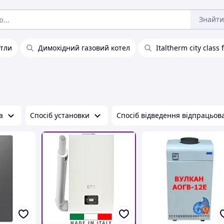
Знайти
отли
Димохідний газовий котел
Italtherm city class 
а
Спосіб установки
Спосіб відведення відпрацьова