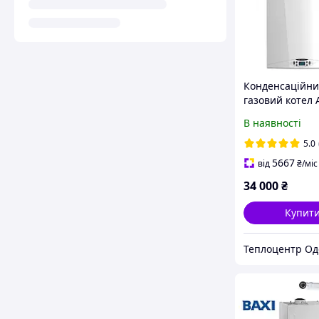
Конденсаційн
газовий котел 
HS Premium 24
В наявності
комплект
конденсаційно
5.0
димоходу
5667
від
₴
/міс
34 000
₴
Купит
Теплоцентр Од