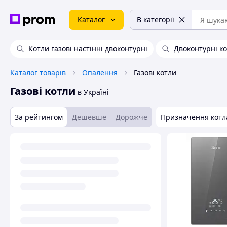
Каталог
В категорії
Котли газові настінні двоконтурні
Двоконтурні к
Каталог товарів
Опалення
Газові котли
Газові котли
в Україні
За рейтингом
Дешевше
Дорожче
Призначення котл