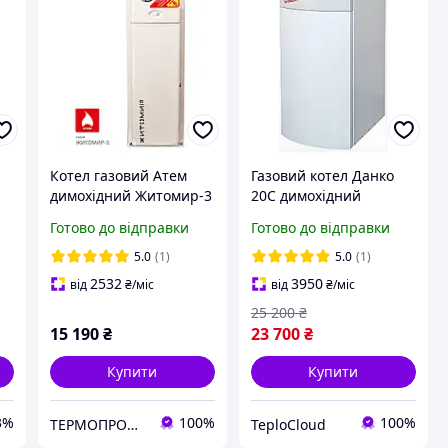
Котел газовий Атем
Газовий котел Данко
димохідний Житомир-3
20С димохідний
КС-Г-007 СН (верхній
підлоговий
Готово до відправки
Готово до відправки
димохід)
одноконтурний котел
20 кВт до 200 м2 сталь
5.0
(1)
5.0
(1)
3 мм італійська
2532
3950
від
₴
/міс
від
₴
/міс
автоматика MiniSit
25 200
₴
15 190
₴
23 700
₴
Купити
Купити
3%
100%
100%
TEPMOПРОМ крамниця та інтернет продажі
TeploCloud