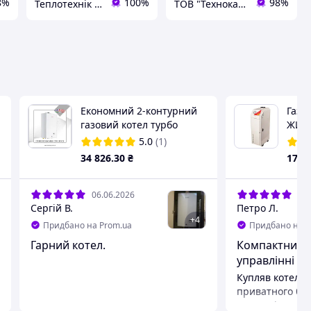
8%
100%
98%
Теплотехнік Одеса
ТОВ "Технокарпати"
Економний 2-контурний
Газо
газовий котел турбо
ЖИТО
мідний NOVA FLORIDA
(верх
5.0
(1)
NIBIR CTFS 24 CU з
34 826
.30
₴
17 3
роздільними
теплообмінниками
06.06.2026
31.
Сергій В.
Петро Л.
+
4
Придбано на Prom.ua
Придбано на P
Гарний котел.
Компактний і
управлінні ко
Купляв котел д
приватного буд
можливість оп