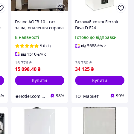
Геліос АОГВ 10 - газ
Газовий котел Ferroli
m
зліва, опалення справа
Diva D F24
-
(одноконтурний,
двоконтурний турбо +
В наявності
Готово до відправки
парапетний,
коаксіальний димоход
бездимохідний газовий
5688
5.0
(1)
від
₴
/міс
котел)
1510
від
₴
/міс
16 776
₴
36 750
₴
15 098
.40
₴
34 125
₴
Купити
Купити
6%
98%
99%
🔥Hotler.com.ua
ТОТМаркет