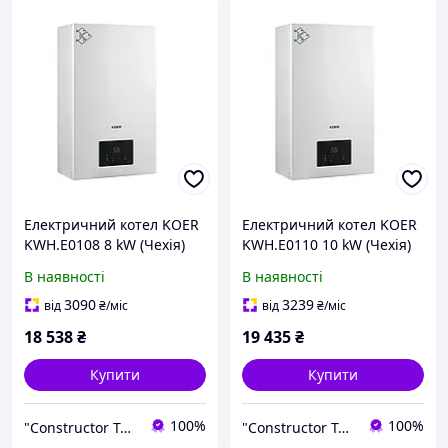
Електричний котел KOER
Електричний котел KOER
KWH.E0108 8 kW (Чехія)
KWH.E0110 10 kW (Чехія)
Котел електричний
Котел електричний
В наявності
В наявності
одноконтурний 8 кВт
одноконтурний 10 кВт
3090
3239
від
₴
/міс
від
₴
/міс
18 538
₴
19 435
₴
Купити
Купити
100%
100%
"Constructor Tepla" Конструктор Тепла
"Constructor Tepla" Конструктор Тепла