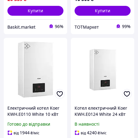
Купити
Купити
96%
99%
Baskit.market
ТОТМаркет
Електричний котел Koer
Котел електричний Koer
KWH.E0110 White 10 кВт
KWH.E0124 White 24 кВт
Одноконтурний
380V білий Wi-Fi KR5563
Готово до відправки
В наявності
(KWH.E0110)
1944
4240
від
₴
/міс
від
₴
/міс