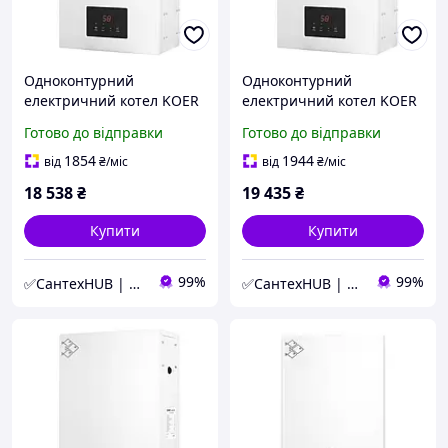
Одноконтурний
Одноконтурний
електричний котел KOER
електричний котел KOER
KWH.E0108 8кВт, до 80 м²
KWH.E0110 10кВт, до 100
Готово до відправки
Готово до відправки
WiFi (KR5559)
м² WiFi (KR5560)
1854
1944
від
₴
/міс
від
₴
/міс
18 538
₴
19 435
₴
Купити
Купити
99%
99%
✅СантехHUB | SantehHUB.com
✅СантехHUB | SantehHUB.com