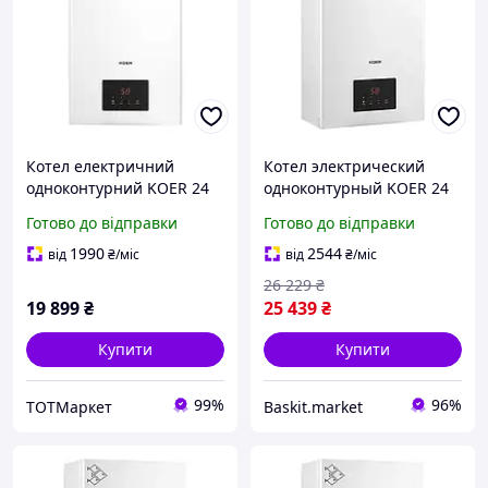
Котел електричний
Котел электрический
одноконтурний KOER 24
одноконтурный KOER 24
кВт 380B
кВт White
Готово до відправки
Готово до відправки
1990
2544
від
₴
/міс
від
₴
/міс
26 229
₴
19 899
₴
25 439
₴
Купити
Купити
99%
96%
ТОТМаркет
Baskit.market