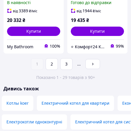
В наявності
Готово до відправки
Komfort24-
3389
1944
від
₴
/міс
від
₴
/міс
20 332
₴
19 435
₴
Купити
Купити
100%
99%
My Bathroom
⭐ Комфорт24 Київ ⭐ Магазин насосів, змішувачів, сантехніки, водоочистки та опалення ⭐
1
2
3
...
Показано 1 - 29 товарів з 90+
Дивись також
Котлы koer
Електричний котел для квартири
Еко
Електрокотли одноконтурні
Електричний котел для си