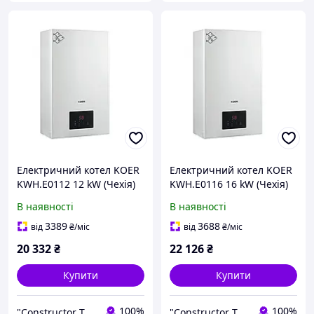
Електричний котел KOER
Електричний котел KOER
KWH.E0112 12 kW (Чехія)
KWH.E0116 16 kW (Чехія)
Котел електричний
Котел електричний
В наявності
В наявності
одноконтурний 12 кВт
одноконтурний 16 кВт
3389
3688
від
₴
/міс
від
₴
/міс
20 332
₴
22 126
₴
Купити
Купити
100%
100%
"Constructor Tepla" Конструктор Тепла
"Constructor Tepla" Конструктор Тепла