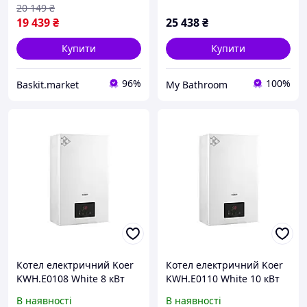
20 149
₴
19 439
₴
25 438
₴
Купити
Купити
96%
100%
Baskit.market
My Bathroom
Котел електричний Koer
Котел електричний Koer
KWH.E0108 White 8 кВт
KWH.E0110 White 10 кВт
220V білий Wi-Fi KR5559
220V білий Wi-Fi KR5560
В наявності
В наявності