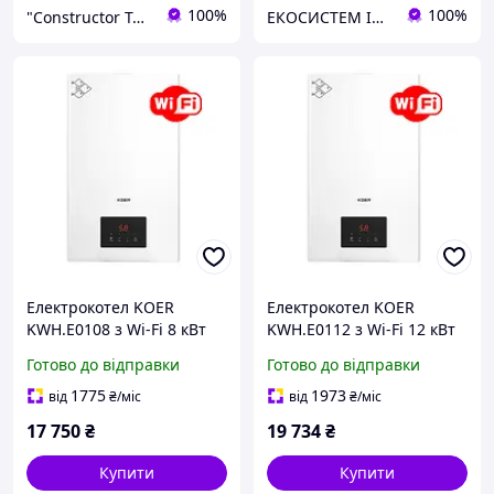
100%
100%
"Constructor Tepla" Конструктор Тепла
ЕКОСИСТЕМ ІНЖИНІРИНГ ТОВ
Електрокотел KOER
Електрокотел KOER
KWH.E0108 з Wi-Fi 8 кВт
KWH.E0112 з Wi-Fi 12 кВт
400 В
400 В
Готово до відправки
Готово до відправки
1775
1973
від
₴
/міс
від
₴
/міс
17 750
₴
19 734
₴
Купити
Купити