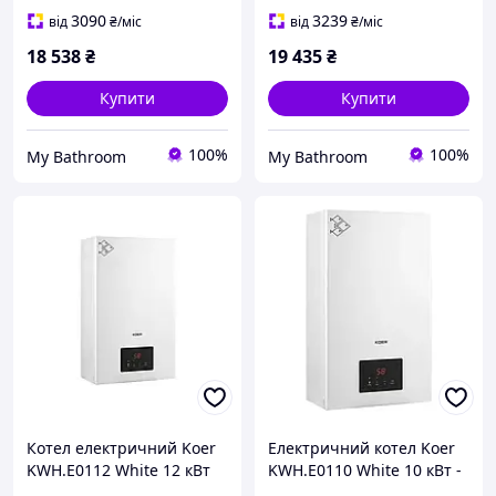
3090
3239
від
₴
/міс
від
₴
/міс
18 538
₴
19 435
₴
Купити
Купити
100%
100%
My Bathroom
My Bathroom
Котел електричний Koer
Електричний котел Koer
KWH.E0112 White 12 кВт
KWH.E0110 White 10 кВт -
380V білий Wi-Fi KR5561
магазин сантехніки -