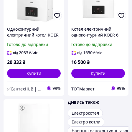
Одноконтурний
Котел електричний
електричний котел KOER
одноконтурний KOER 6
KWH.E0112 12кВт, до 120
кВт 220В
Готово до відправки
Готово до відправки
м² WiFi (KR5561)
2033
1650
від
₴
/міс
від
₴
/міс
20 332
₴
16 500
₴
Купити
Купити
99%
99%
✅СантехHUB | SantehHUB.com
ТОТМаркет
Дивись також
Електрокотел
Електро котли
Настінні одноконтурні газові