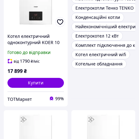
Електрокотли Тенко TENKO
Конденсаційні котли
Найекономічніший електрич
Електрокотел 12 кВт
Котел електричний
одноконтурний KOER 10
Комплект підключення до ко
кВт 380В
Готово до відправки
Котел електричний wifi
1790
від
₴
/міс
Котельне обладнання
17 899
₴
Купити
99%
ТОТМаркет