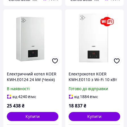
Електричний котел KOER
Електрокотел KOER
KWH.E0124 24 kW (Чехія)
KWH.E0110 з Wi-Fi 10 кВт
Котел електричний
230/400 В
В наявності
Готово до відправки
одноконтурний 24 кВт
4240
1884
від
₴
/міс
від
₴
/міс
25 438
₴
18 837
₴
Купити
Купити