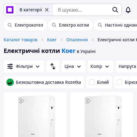
В категорії
Електрокотел
Електро котли
Настінні однок
Каталог товарів
Koer
Опалення
Електричні котли 
Електричні котли
Koer
в Україні
Фільтри
Ціна
Колір
Напруга
Безкоштовна доставка Rozetka
Білий
Бірю