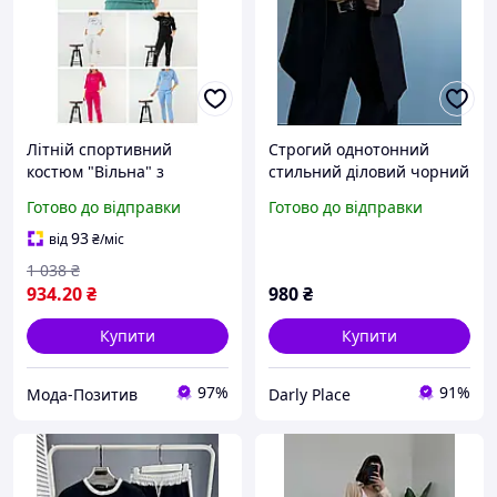
Літній спортивний
Строгий однотонний
костюм "Вільна" з
стильний діловий чорний
двонитки футболка та і
брючний костюм двійка
Готово до відправки
Готово до відправки
штани норма Over Size
(вільний піджак і штани
палаццо)
93
від
₴
/міс
1 038
₴
934
.20
₴
980
₴
Купити
Купити
97%
91%
Мода-Позитив
Darly Place