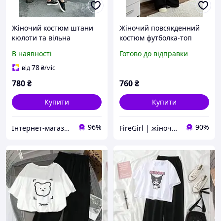
Жіночий костюм штани
Жіночий повсякденний
кюлоти та вільна
костюм футболка-топ
футболка в смужку (р. 42-
штани оверсайз вільного
В наявності
Готово до відправки
46) 91103096
крою на гумці чорний
сірий білий
78
від
₴
/міс
780
₴
760
₴
Купити
Купити
96%
90%
Інтернет-магазин одягу та іграшок Modina
FireGirl | жіночий одяг