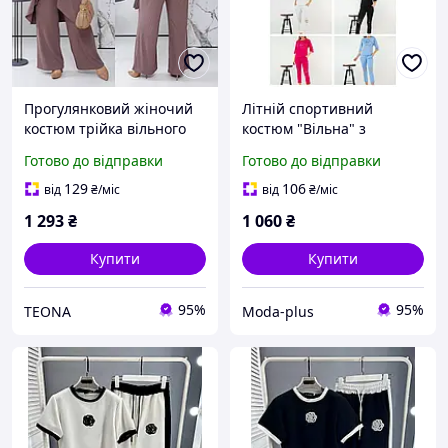
Прогулянковий жіночий
Літній спортивний
костюм трійка вільного
костюм "Вільна" з
крою кардиган з
двонитки футболка та і
Готово до відправки
Готово до відправки
футболкою та брюками
штани норма Over Size
великого розміру
129
106
від
₴
/міс
від
₴
/міс
1 293
₴
1 060
₴
Купити
Купити
95%
95%
ТEONA
Moda-plus