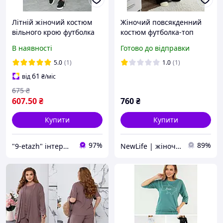
Літній жіночий костюм
Жіночий повсякденний
вільного крою футболка
костюм футболка-топ
та штани
штани оверсайз вільного
В наявності
Готово до відправки
крою на гумці чорний
сірий білий
5.0
(1)
1.0
(1)
61
від
₴
/міс
675
₴
607
.50
₴
760
₴
Купити
Купити
97%
89%
"9-etazh" інтернет-магазин жіночого одягу та аксесуарів
NewLife | жіночий одяг