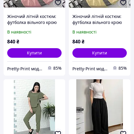
Жіночий літній костюм:
Жіночий літній костюм:
футболка вільного крою
футболка вільного крою
та широкі штани
та широкі штани
В наявності
В наявності
840
₴
840
₴
Купити
Купити
85%
85%
Pretty-Print модний одяг з принтами за низькими цінами
Pretty-Print модний одяг з принтами за низькими цінами