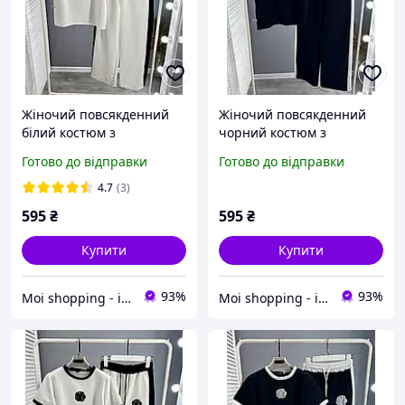
Жіночий повсякденний
Жіночий повсякденний
білий костюм з
чорний костюм з
футболкою та брюками
футболкою та брюками
Готово до відправки
Готово до відправки
вільного крою
вільного крою
4.7
(3)
595
₴
595
₴
Купити
Купити
93%
93%
Moi shopping - інтернет магазин жіночого одягу оптом та в роздріб.
Moi shopping - інтернет магазин жіночого одягу оптом та в роздріб.