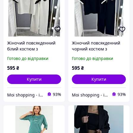
Жіночий повсякденний
Жіночий повсякденний
білий костюм з
чорний костюм з
футболкою та брюками
футболкою та брюками
Готово до відправки
Готово до відправки
вільного крою
вільного крою
595
₴
595
₴
Купити
Купити
93%
93%
Moi shopping - інтернет магазин жіночого одягу оптом та в роздріб.
Moi shopping - інтернет магазин жіночого одягу оптом та в роздріб.