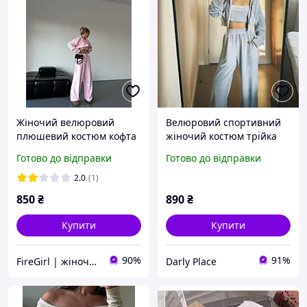
Жіночий велюровий
Велюровий спортивний
плюшевий костюм кофта
жіночий костюм трійка
на блискавці широкі
вкорочене зип-худі топ та
Готово до відправки
Готово до відправки
штани оверсайз вільного
вільні штани на резинці з
крою рожевий чорний
кишенями сірий рожевий
2.0
(1)
сірий
42-44 46-48
850
₴
890
₴
Купити
Купити
90%
91%
FireGirl | жіночий одяг
Darly Place