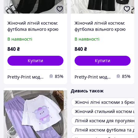
Жіночий літній костюм:
Жіночий літній костюм:
футболка вільного крою
футболка вільного крою
та широкі штани
та широкі штани Куромі
В наявності
В наявності
840
₴
840
₴
Купити
Купити
85%
85%
Pretty-Print модний одяг з принтами за низькими цінами
Pretty-Print модний одяг з принтами за низькими цінами
Дивись також
Жіночі літні костюми з брюк
Жіночий стильний костюм ш
Літній костюм для прогуляно
Літній костюм футболка та д