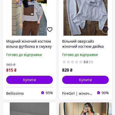
Модний жіночий костюм
Вільний оверсайз
вільна футболка в смужку
жіночий костюм двійка
й однотонні штани
(штани палаццо + худі)
Готово до відправки
Готово до відправки
0.0
(1)
965
₴
815
₴
820
₴
Купити
Купити
95%
90%
Bellissimo
FireGirl | жіночий одяг