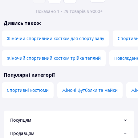
Показано 1 - 29 товарів з 9000+
Дивись також
Жіночий спортивний костюм для спорту залу
Спортивн
Жіночий спортивний костюм трійка теплий
Повсякден
Популярні категорії
Спортивні костюми
Жіночі футболки та майки
Жі
Покупцям
Продавцям