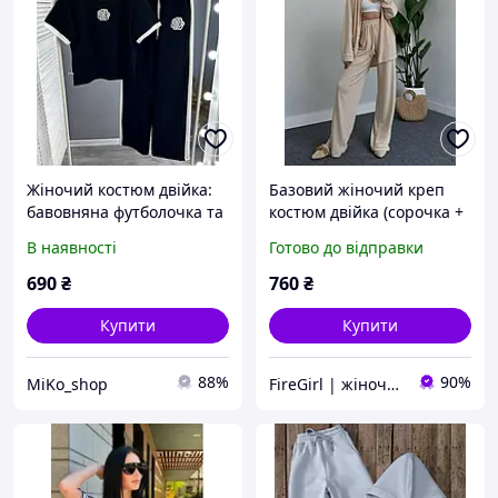
Жіночий костюм двійка:
Базовий жіночий креп
бавовняна футболочка та
костюм двійка (сорочка +
брючки вільного крою
вільні штани) сірий,
В наявності
Готово до відправки
двонитка S-M, L-XL
бежевий, чорний
690
₴
760
₴
Купити
Купити
88%
90%
MiKo_shop
FireGirl | жіночий одяг