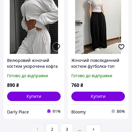
Велюровий жіночий
Жіночий повсякденний
костюм укорочена кофта
костюм футболка-топ
на блискавці з довгим
штани оверсайз вільного
Готово до відправки
Готово до відправки
рукавом і вільні штани на
крою на гумці чорний
резинці з розрізами
сірий білий
890
₴
760
₴
чорний 42-44 46-48
Купити
Купити
91%
86%
Darly Place
Bloomy
1
2
3
...