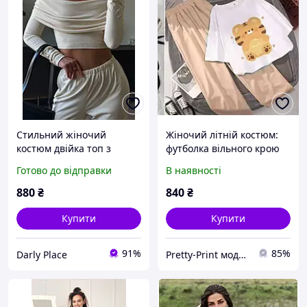
Стильний жіночий
Жіночий літній костюм:
костюм двійка топ з
футболка вільного крою
відкритими плечима і
та широкі штани
Готово до відправки
В наявності
довгим рукавом та вільні
штани на резинці
880
₴
840
₴
молочний чорний 42-46
Купити
Купити
91%
85%
Darly Place
Pretty-Print модний одяг з принтами за низькими цінами