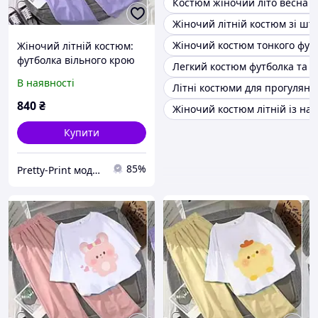
Костюм жіночий літо весна 
Жіночий літній костюм зі ш
Жіночий костюм тонкого фут
Жіночий літній костюм:
футболка вільного крою
Легкий костюм футболка та 
та широкі штани
В наявності
Літні костюми для прогулянк
840
₴
Жіночий костюм літній із на
Купити
85%
Pretty-Print модний одяг з принтами за низькими цінами