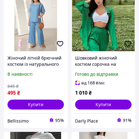
Жіночий літній брючний
Шовковий жіночий
костюм із натурального
костюм сорочка на
льону із широкими
ґудзиках з довгим
В наявності
Готово до відправки
штанами та вільною
рукавом і вільні штани на
футболкою
резинці з кишенями
168
від
₴
/міс
645
₴
зелений червоний 42-44
495
₴
1 010
₴
46-48
Купити
Купити
95%
91%
Bellissimo
Darly Place