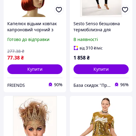
Капелюх відьми ковпак
Sesto Senso безшовна
капроновий чорний з
термобілизна для
золотом карнавал
катання на ковзанах,
Готово до відправки
В наявності
приколів аксесуар до
31H2KH6378
костюма на хелловін
310
від
₴
/міс
277
.38
₴
вечірки
77
.38
₴
1 858
₴
Купити
Купити
90%
96%
FRIENDS
База скидок "ПромоКот"