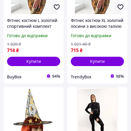
Фітнес костюм L золотий
Фітнес костюм XL золотий
спортивний комплект
лосини з високою талією
жіночий одяг для
для спорту жіночий
Готово до відправки
Готово до відправки
тренувань лосини з
комплект для тренувань
топом для спорту в залі
одяг для йоги box2
1 020
₴
1 021
.40
₴
714
₴
715
₴
Купити
Купити
94%
98%
BuyBox
TrendyBox