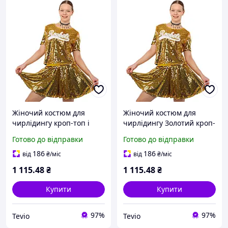
Жіночий костюм для
Жіночий костюм для
чирлідингу кроп-топ і
чирлідингу Золотий кроп-
спідниця клеш з
топ і спідниця клеш з
Готово до відправки
Готово до відправки
блискучими паєтками SP-
блискучими паєтками SP-
Sport CO-100 золотий XXL
Sport CO-100 розмір M
186
186
від
₴
/міс
від
₴
/міс
1 115
.48
₴
1 115
.48
₴
Купити
Купити
97%
97%
Tevio
Tevio