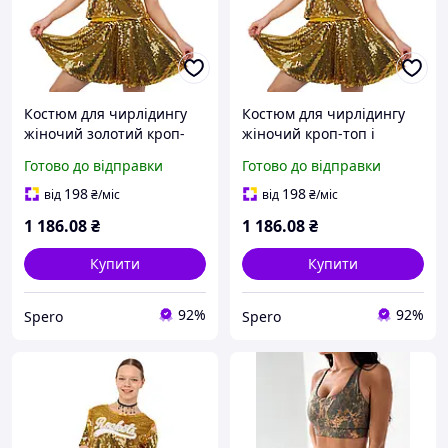
Костюм для чирлідингу
Костюм для чирлідингу
жіночий золотий кроп-
жіночий кроп-топ і
топ і спідниця клеш з
спідниця клеш з
Готово до відправки
Готово до відправки
блискучими паєтками SP-
блискучими паєтками SP-
Sport CO-100 XL
Sport CO-100 золотий XXL
198
198
від
₴
/міс
від
₴
/міс
1 186
.08
₴
1 186
.08
₴
Купити
Купити
92%
92%
Spero
Spero