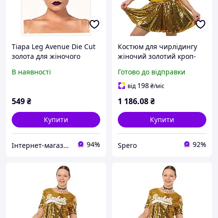
Тіара Leg Avenue Die Cut
Костюм для чирлідингу
золота для жіночого
жіночий золотий кроп-
костюма H87H51249
топ і спідниця клеш з
В наявності
Готово до відправки
блискучими паєтками SP-
Sport CO-100 розмір L
198
від
₴
/міс
549
₴
1 186
.08
₴
Купити
Купити
94%
92%
Інтернет-магазин ShopNow
Spero