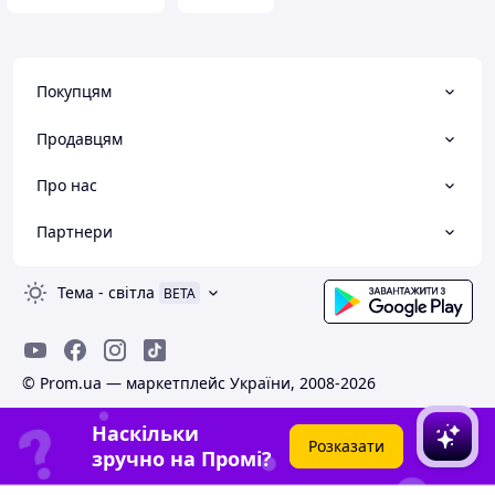
Покупцям
Продавцям
Про нас
Партнери
Тема
-
світла
BETA
© Prom.ua — маркетплейс України, 2008-2026
Наскільки
Розказати
зручно на Промі?