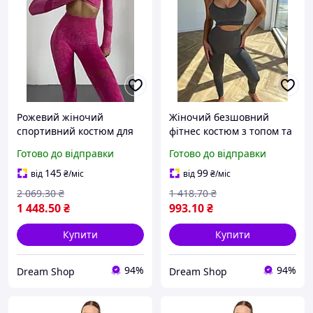
Рожевий жіночий
Жіночий безшовний
спортивний костюм для
фітнес костюм з топом та
фітнесу та тренувань із
лосинами пуш ап для
Готово до відправки
Готово до відправки
лосинами ефекту пуш ап
тренувань у спортзалі та
для активності
активності
145
99
від
₴
/міс
від
₴
/міс
2 069
.30
₴
1 418
.70
₴
1 448
.50
₴
993
.10
₴
Купити
Купити
94%
94%
Dream Shop
Dream Shop