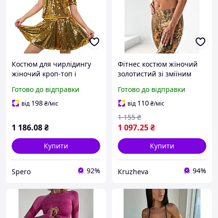
Костюм для чирлідингу
Фітнес костюм жіночий
жіночий кроп-топ і
золотистий зі зміїним
спідниця клеш Золотий з
принтом / Спортивний
Готово до відправки
Готово до відправки
блискучими паєтками SP-
жіночий комплект топ +
Sport CO-100 розмір M
легінси золотий snake
198
110
від
₴
/міс
від
₴
/міс
print / Стильний фіт
1 155
₴
1 186
.08
₴
1 097
.25
₴
Купити
Купити
92%
94%
Spero
Кruzheva