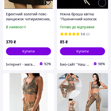
Ефектний золотий пояс-
Ніжна броша квітка
ланцюжок чотирилисник,
"Пшеничний колосок
стильна прикраса для
золотий" для жінок, для
В наявності
Готово до відправки
плаття, костюма або
костюма, брошка
жакета, ланцюжок на
шпилька на комірі
5.0
(2)
талію
370
₴
85
₴
Купити
Купити
92%
98%
Інтернет - магазин Graffshop
Био-сайт "Наш Восток"