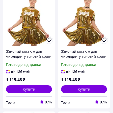
Жіночий костюм для
Жіночий костюм для
чирлідингу золотий кроп-
чирлідингу золотий кроп-
топ і спідниця клеш з
топ і спідниця клеш з
Готово до відправки
Готово до відправки
блискучими паєтками SP-
блискучими паєтками SP-
Sport CO-100 розмір L
Sport CO-100 XL
186
186
від
₴
/міс
від
₴
/міс
1 115
.48
₴
1 115
.48
₴
Купити
Купити
97%
97%
Tevio
Tevio