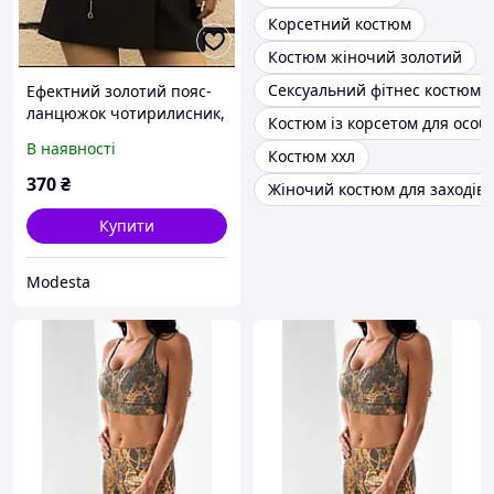
Корсетний костюм
Костюм жіночий золотий
Сексуальний фітнес костюм
Ефектний золотий пояс-
ланцюжок чотирилисник,
Костюм із корсетом для особ
стильна прикраса для
В наявності
Костюм ххл
плаття, костюма або
жакета, ланцюжок на
370
₴
Жіночий костюм для заходів
талію
Купити
Modesta