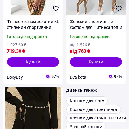
Фітнес костюм золотий XL
Женский спортивный
стильний спортивний
костюм для фитнеса топ и
комплект для тренувань
лосины Спортивный
Готово до відправки
Готово до відправки
жіночий еластичний
комплект для фитнеса
фітнес одяг
леггинсы с топом золотой
1 027
.60
₴
від
1 526
₴
719
.30
₴
від
763
₴
Купити
Купити
97%
97%
BoxyBay
Dva kota
Дивись також
Костюм для хілсу
Костюм для стретчинга
Костюм для стрип пластики
Золотий костюм