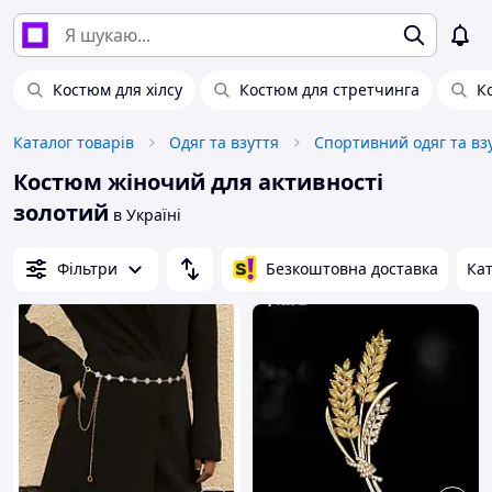
Костюм для хілсу
Костюм для стретчинга
К
Каталог товарів
Одяг та взуття
Спортивний одяг та вз
Костюм жіночий для активності
золотий
в Україні
Фільтри
Безкоштовна доставка
Кат