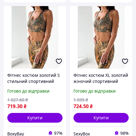
Фітнес костюм золотий S
Фітнес костюм XL золотий
стильний спортивний
жіночий спортивний
костюм для тренувань
комплект для занять
Готово до відправки
Готово до відправки
жіночий еластичний
спортом лосини та топ
костюм з нейлону
еластичний одяг
1 027
.60
₴
1 035
₴
719
.30
₴
724
.50
₴
Купити
Купити
97%
98%
BoxyBay
SexyBox