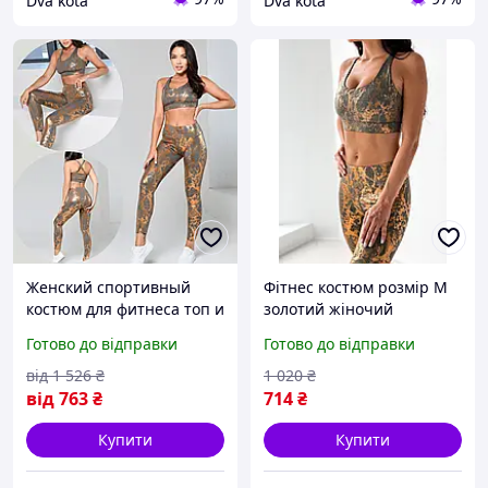
Dva kota
Dva kota
Женский спортивный
Фітнес костюм розмір M
костюм для фитнеса топ и
золотий жіночий
лосины Спортивный
спортивний комплект для
Готово до відправки
Готово до відправки
комплект для фитнеса
спорту тренувань йоги та
леггинсы с топом золотой
активного відпочинку
від
1 526
₴
1 020
₴
від
763
₴
714
₴
Купити
Купити