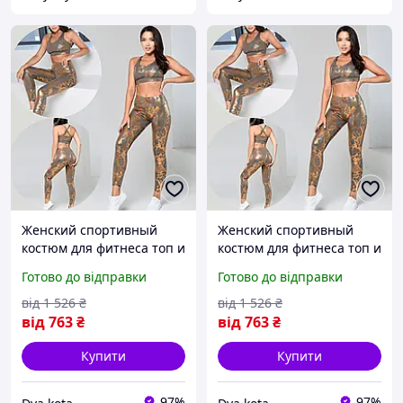
Женский спортивный
Женский спортивный
костюм для фитнеса топ и
костюм для фитнеса топ и
лосины Спортивный
лосины Спортивный
Готово до відправки
Готово до відправки
комплект для фитнеса
комплект для фитнеса
леггинсы с топом золотой
леггинсы с топом золотой
від
1 526
₴
від
1 526
₴
від
763
₴
від
763
₴
Купити
Купити
97%
97%