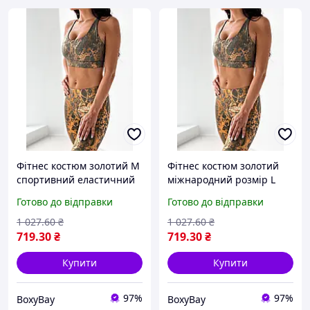
Фітнес костюм золотий М
Фітнес костюм золотий
спортивний еластичний
міжнародний розмір L
комплект для тренувань
спортивний одяг для
Готово до відправки
Готово до відправки
жіночий стильний одяг
тренувань жіночий
для фітнесу
комплект для спорту з
1 027
.60
₴
1 027
.60
₴
принтом
719
.30
₴
719
.30
₴
Купити
Купити
97%
97%
BoxyBay
BoxyBay