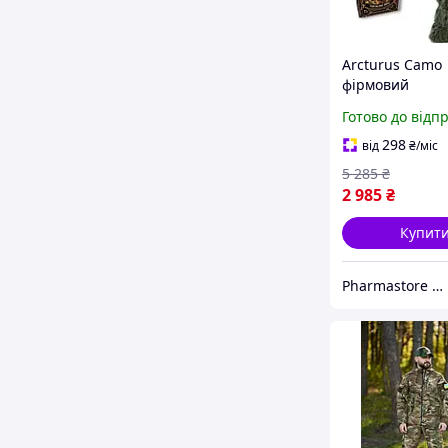
Arcturus Camo
фірмовий
камуфляжний 
Готово до відп
військового сн
розвідника, 4 
298
від
₴
/міс
кікімора лісови
5 285
₴
2 985
₴
Купит
Pharmastore DISCOUNT