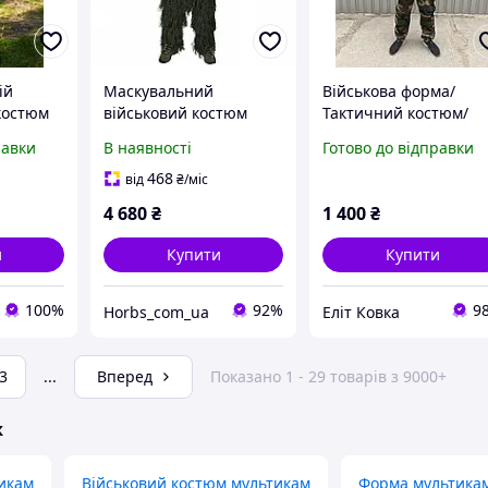
ій
Маскувальний
Військова форма/
костюм
військовий костюм
Тактичний костюм/
ськовий
Dominator
Камуфляжна форма
равки
В наявності
Готово до відправки
цна
камуфляжний комплект
ма
кікімора для снайпера
468
від
₴
/міс
іто ЗСУ
мисливця природи
4 680
₴
1 400
₴
и
Купити
Купити
100%
92%
9
Horbs_com_ua
Еліт Ковка
3
...
Вперед
Показано 1 - 29 товарів з 9000+
ж
икам
Військовий костюм мультикам
Форма мультика