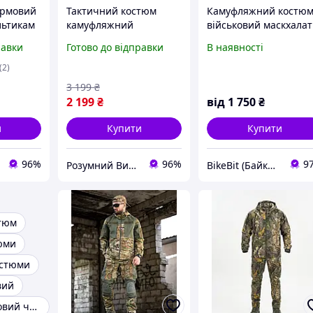
урмовий
Тактичний костюм
Камуфляжний костю
льтикам
камуфляжний
військовий маскхалат
ова
військовий бойовий
Multicam Alpine зима
равки
Готово до відправки
В наявності
ам
костюм весна-літо 3в1
мультикам (кавер на
костюм
армійський комплект
шолом в подарунок)
(2)
камуфляж ЗСУ Р/В
3 199
₴
2 199
₴
від
1 750
₴
и
Купити
Купити
96%
96%
9
Розумний Вибір
BikeBit (БайкБіт)
тюм
тюми
остюми
вий
Костюм військовий чоловічий