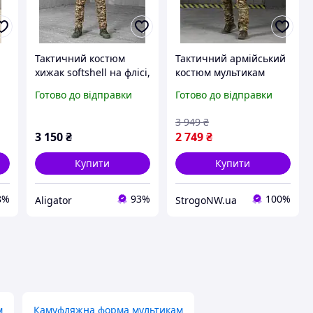
Тактичний костюм
Тактичний армійський
хижак softshell на флісі,
костюм мультикам
військова форма
Brawl рипстоп із
Готово до відправки
Готово до відправки
камуфляжна осінь-зима
липучками, міцна
фліс зсу
камуфляжна форма
3 949
₴
Куртка Штани для
3 150
₴
2 749
₴
військових ЗСУ ВТ5033
Купити
Купити
8%
93%
100%
Aligator
StrogoNW.ua
м
Камуфляжна форма мультикам