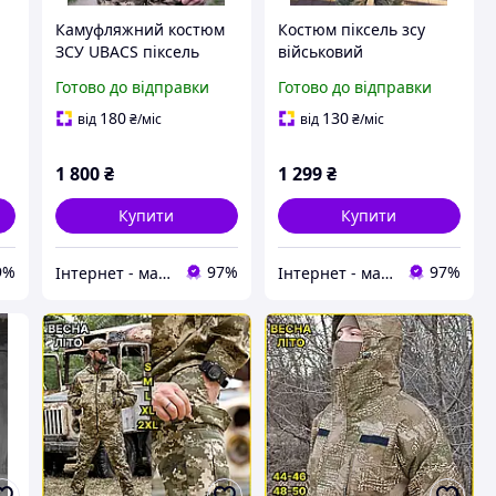
Камуфляжний костюм
Костюм піксель зсу
ЗСУ UBACS піксель
військовий
й
ММ14, тактична
камуфляжний мм 14
Готово до відправки
Готово до відправки
військова форма ВСУ
форма армійська
піксельна вафелька
180
130
від
₴
/міс
від
₴
/міс
У
рипстоп
1 800
₴
1 299
₴
Купити
Купити
9%
97%
97%
Інтернет - магазин " Закупка онлайн "
Інтернет - магазин " Закупка онлайн "