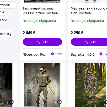
Камуфляжні костюми демісезонні
Тактичний костюм
Маскувальний костю
юм
РН3981 літній костюм
sion, костюм
гірка легкий
тактичний, військова
стюм
Готово до відправки
Готово до відправки
камуфляжний костюм
форма маскувальна,
військова форма M
камуфляжний осінній
костюм
2 649
₴
2 250
₴
юми зсу
Купити
Купити
95%
9
"Воєнторг Роздріб/Опт": На варті вашої безпеки!
Bayraktar 4.5.0