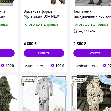
ній
Військова форма
Тактичний
кам
Мультикам USA NEW.
маскувальний костю
ий 3в1,
Уніформа Multicam.
Софтшел | Військови
равки
Готово до відправки
Готово до відправки
Костюм тактичний
камуфляжний костюм
комплект
камуфляжний.
для ЗСУ, полювання,
233
(5)
від
₴
/міс
ка та
риболовлі
 для6294
4 800
₴
2 800
₴
и
Купити
Купити
100%
100%
9
USAmilitary
CombatCoreUA