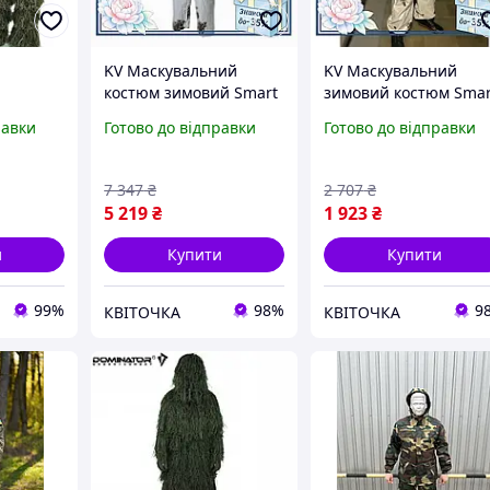
KV Маскувальний
KV Маскувальний
костюм зимовий Smart
зимовий костюм Smar
костюм
Model білий для
Model Білий для
равки
Готово до відправки
Готово до відправки
айпера,
полювання та
полювання та
предмети
військових легкий
військових легкий
к
камуфляжний костюм
камуфляжний костюм
7 347
₴
2 707
₴
99/KVI
99/KVI
5 219
₴
1 923
₴
и
Купити
Купити
99%
98%
9
КВІТОЧКА
КВІТОЧКА