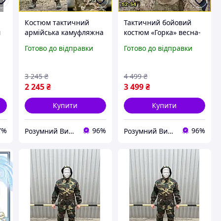
Костюм тактичний
Тактичний бойовий
м
армійська камуфляжна
костюм «Горка» весна-
й
форма літня військова
літо «Варан» ріп-стоп
Готово до відправки
Готово до відправки
форма піксель
армійський військовий
тактичний костюм
костюм камуфляжний
весна-літо Р/В
ЗСУ Р/В
3 245
₴
4 499
₴
2 245
₴
3 499
₴
Купити
Купити
7%
96%
96%
Розумний Вибір
Розумний Вибір