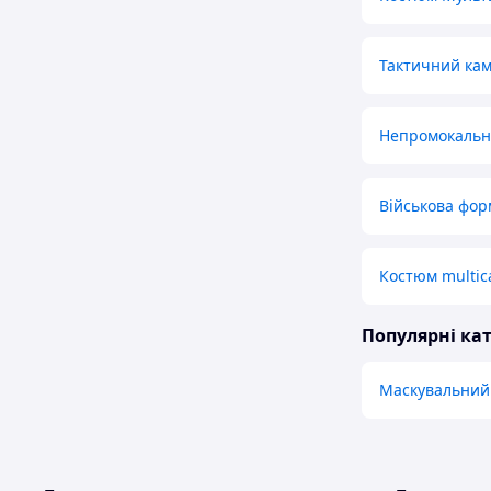
Тактичний ка
Непромокальна
Військова фор
Костюм multic
Популярні кат
Маскувальний