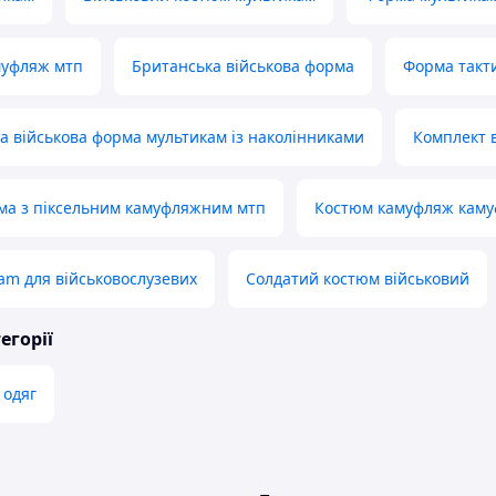
муфляж мтп
Британська військова форма
Форма такт
 військова форма мультикам із наколінниками
Комплект 
ма з піксельним камуфляжним мтп
Костюм камуфляж кам
am для військовослузевих
Солдатий костюм військовий
егорії
 одяг