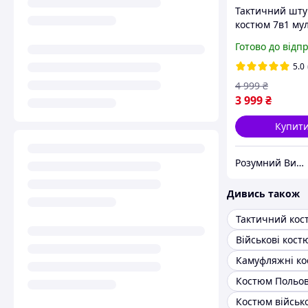
Тактичний шт
костюм 7в1 му
польова військ
Готово до відп
форма мультик
камуфляжний 
5.0
мультикам Р/В
4 999
₴
3 999
₴
Купит
Розумний Вибір
Дивись також
Тактичний кос
Військові кос
Камуфляжні к
Костюм Польо