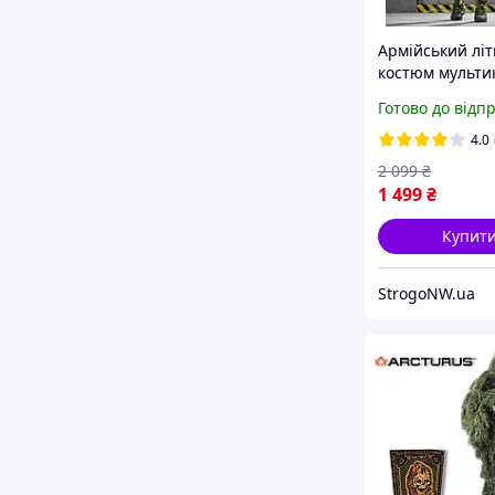
Армійський літ
костюм мульти
bandit тактичн
Готово до відп
Військовий
камуфляжний 
4.0
на літо Футбол
2 099
₴
Штани + Кепка
1 499
₴
Купит
StrogoNW.ua