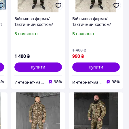
Військова форма/
Військова форма/
t
Тактичний костюм/
Тактичний костюм/
Камуфляжна форма
Камуфляжна форма
В наявності
В наявності
1 400
₴
1 400
₴
990
₴
Купити
Купити
8%
98%
98%
Интернет-магазин "Платки опт"
Интернет-магазин "Платки опт"