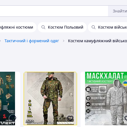
Знайти
уфляжні костюми
Костюм Польовий
Костюм військ
Тактичний і формений одяг
Костюм камуфляжний військ