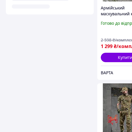
Армійський
маскувальний 
пончо піксель,
Готово до відп
маскувальний 
сітка для війсь
камуфляжний D
2 598
₴/компле
1 299
₴/комп
Купит
ВАРТА