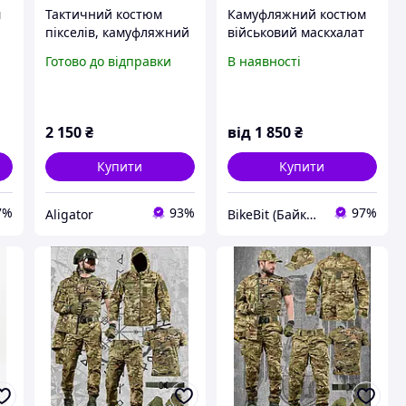
м
Тактичний костюм
Камуфляжний костюм
пікселів, камуфляжний
військовий маскхалат
військовий костюм,
Multicam Alpine зима
Готово до відправки
В наявності
армійська бойова
мультикам +
форма зсу піксель з
ПОДАРУНОК
убоксом
2 150
₴
від
1 850
₴
Купити
Купити
7%
93%
97%
Aligator
BikeBit (БайкБіт)