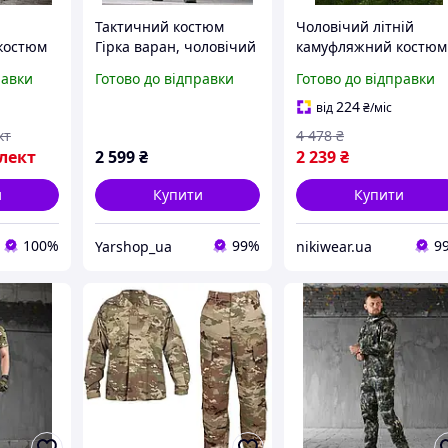
Тактичний костюм
Чоловічий літній
костюм
Гірка варан, чоловічий
камуфляжний костюм
камуфляжний костюм
мультикам військови
равки
Готово до відправки
Готово до відправки
костюм
гірка, військова форма
тактичний, Міцна
кових
гірка олива M
армійська форма
224
від
₴
/міс
c3uj
мультикам на літо ЗС
кт
4 478
₴
nikiwe
лект
2 599
₴
2 239
₴
и
Купити
Купити
100%
99%
9
Yarshop_ua
nikiwear.ua