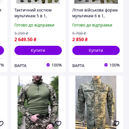
м
Тактичний костюм
Літня військова форма
мультикам 5 в 1,
мультикам 6 в 1,
камуфляжна армійська
тактичний костюм
Готово до відправки
Готово до відправки
форма зсу, літній
рипстоп зсу, армійська
військовий костюм
камуфляжна форма
5 299
₴
5 700
₴
мультикам
2 649
.50
₴
2 850
₴
Купити
Купити
7%
100%
100%
ВАРТА
ВАРТА