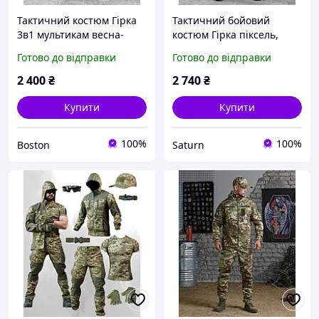
Тактичний костюм Гірка
Тактичний бойовий
3в1 мультикам весна-
костюм Гірка піксель,
осінь, весняна військова
чоловічий військовий
Готово до відправки
Готово до відправки
форма мультикам,
костюм Гірка камуфляж
армійський камуфляж ссу
весна-літо, армійська
2 400
₴
2 740
₴
форма зсу viy skk tor
Купити
Купити
100%
100%
Boston
Saturn