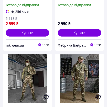
армійський весна-осінь
Predator військова форма
Готово до відправки
Готово до відправки
гірка, Військова міцна
форма мультикам
256
від
₴
/міс
рипстоп nikiwe
5 118
₴
2 559
₴
2 950
₴
Купити
Купити
99%
93%
nikiwear.ua
Фабрика Байрактар - магазин тактичного спорядження