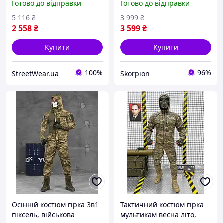
Готово до відправки
Готово до відправки
гірка, Військова міцна
нгу хижак,тактичний
форма мультикам
костюм горка
5 116
₴
3 999
₴
рипстоп tdprbl
хижак,костюм гірка хижак
2 558
₴
3 599
₴
весна осінь
Купити
Купити
100%
96%
StreetWear.ua
Skorpion
Осінній костюм гірка 3в1
Тактичний костюм гірка
піксель, військова
мультикам весна літо,