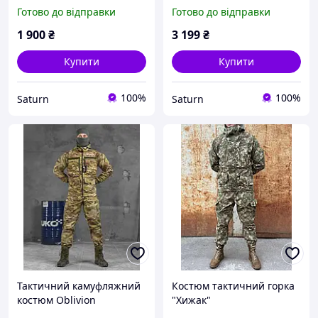
чоловічий військовий
чоловіча військова форма
Готово до відправки
Готово до відправки
польовий костюм
гірка камуфляж,
камуфляж, армійська
армійська форма для
1 900
₴
3 199
₴
форма для військових viy
військових
skk tor
Купити
Купити
100%
100%
Saturn
Saturn
Тактичний камуфляжний
Костюм тактичний горка
костюм Oblivion
"Хижак"
армійський весна-осінь
демісезон,костюм горка