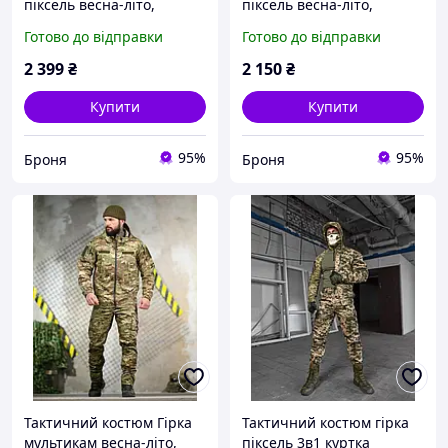
піксель весна-літо,
піксель весна-літо,
Чоловіча військова
чоловічий військовий
Готово до відправки
Готово до відправки
форма Pixel камуфляж
костюм піксель
армійська, костюм
камуфляж, армійська
2 399
₴
2 150
₴
піксель 3в1 ссу
форма зсу
Купити
Купити
95%
95%
Броня
Броня
Тактичний костюм Гірка
Тактичний костюм гірка
мультикам весна-літо,
піксель 3в1 куртка