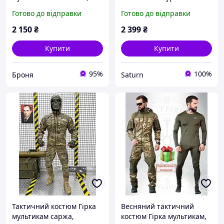
військовий польовий
сорочка штани, чоловіча
Готово до відправки
Готово до відправки
костюм камуфляж,
військова польова форма
армійська форма
камуфляж мультикам viy
2 150
₴
2 399
₴
multicam літо зсу
skk tor
Купити
Купити
95%
100%
Броня
Saturn
Тактичний костюм Гірка
Весняний тактичний
мультикам саржа,
костюм Гірка мультикам,