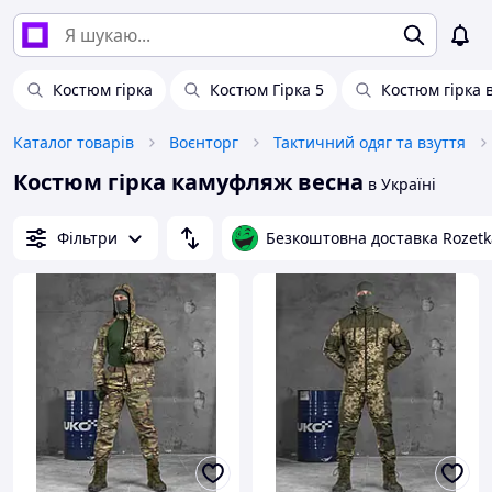
Костюм гірка
Костюм Гірка 5
Костюм гірка 
Каталог товарів
Воєнторг
Тактичний одяг та взуття
Костюм гірка камуфляж весна
в Україні
Фільтри
Безкоштовна доставка Rozetk