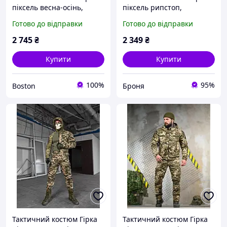
піксель весна-осінь,
піксель рипстоп,
весняна бойова військова
Військова бойова форма
Готово до відправки
Готово до відправки
форма гірка камуфляж,
Pixel камуфляж армейська
армійська форма pixel зсу
весна-літо зсу
2 745
₴
2 349
₴
Купити
Купити
100%
95%
Boston
Броня
Тактичний костюм Гірка
Тактичний костюм Гірка