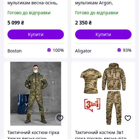
мультикам весна-осінь,
мультикам Argon,
посилена військова
Військова польова форма
Готово до відправки
Готово до відправки
форма мультикам
Pixel Рипстоп камуфляж
рипстоп, армійський
армійський бойовий
5 099
₴
2 350
₴
костюм гірка зсу
костюм
Купити
Купити
100%
93%
Boston
Aligator
Тактичний костюм гірка
Тактичний костюм 3в1
Хижак весна-осінь,
гірка піксель весна-літо,