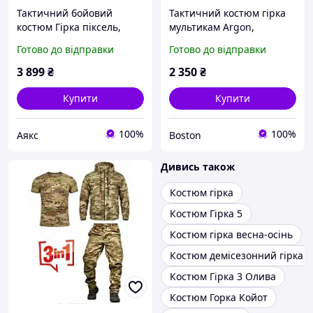
Тактичний бойовий
Тактичний костюм гірка
костюм Гірка піксель,
мультикам Argon,
чоловічий військовий
Військова польова форма
Готово до відправки
Готово до відправки
костюм Гірка камуфляж
Pixel Рипстоп камуфляж
весна-літо, армійська
армійський бойовий
3 899
₴
2 350
₴
форма зсу
костюм fur try oll
Купити
Купити
100%
100%
Аякс
Boston
Дивись також
Костюм гірка
Костюм Гірка 5
Костюм гірка весна-осінь
Костюм демісезонний гірка
Костюм Гірка 3 Олива
Костюм Горка Койот