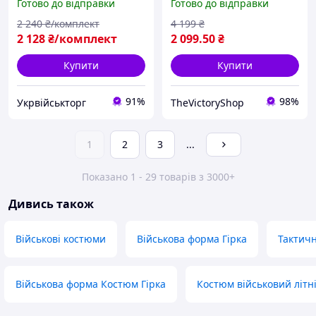
Готово до відправки
Готово до відправки
штурмова форма піксель
весна-літо 46 nb5ed
2 240
₴/комплект
4 199
₴
2 128
₴/комплект
2 099
.50
₴
Купити
Купити
91%
98%
Укрвійськторг
TheVictoryShop
1
2
3
...
Показано 1 - 29 товарів з 3000+
Дивись також
Військові костюми
Військова форма Гірка
Тактич
Військова форма Костюм Гірка
Костюм військовий літн