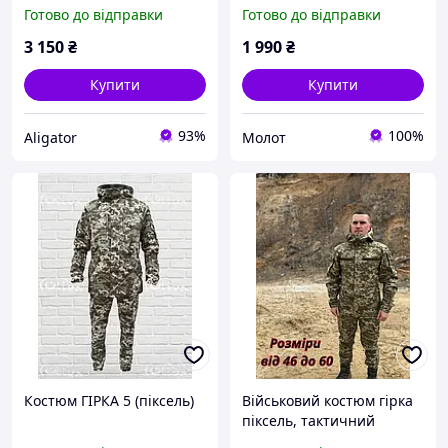
демісезонна форма
тактичний бойовий
Готово до відправки
Готово до відправки
камуфляж армійський
костюм гірка камуфляж
комплект піксель
форма зсу warmest
3 150
₴
1 990
₴
Купити
Купити
93%
100%
Aligator
Молот
Костюм ГІРКА 5 (піксель)
Військовий костюм гірка
піксель, тактичний
костюм гірка зсу,