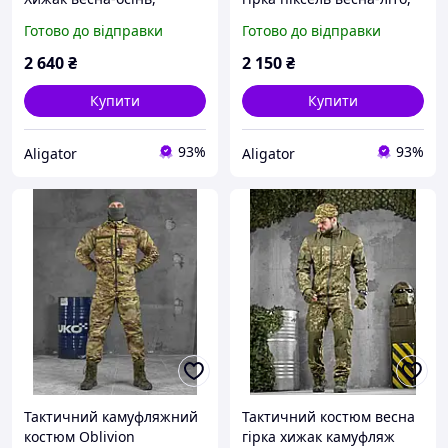
військова демісезонна
військова форма
Готово до відправки
Готово до відправки
форма варан камуфляж,
камуфляж демісезонна,
армійська форма гірка
армійська форма піксель
2 640
₴
2 150
₴
Купити
Купити
93%
93%
Aligator
Aligator
Тактичний камуфляжний
Тактичний костюм весна
костюм Oblivion
гірка хижак камуфляж