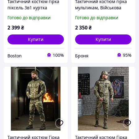
Тактичний костюм гірка
Тактичний костюм гірка
піксель 3в1 куртка
мультикам, Військова
сорочка штани, чоловіча
польова форма Multicam
Готово до відправки
Готово до відправки
військова польова форма
камуфляж, армійський
камуфляж мультикам fur
бойовий костюм ріп-стоп
2 399
₴
2 350
₴
try oll
зсу
Купити
Купити
100%
95%
Boston
Броня
Тактичний костюм Гірка
Тактичний костюм Гірка