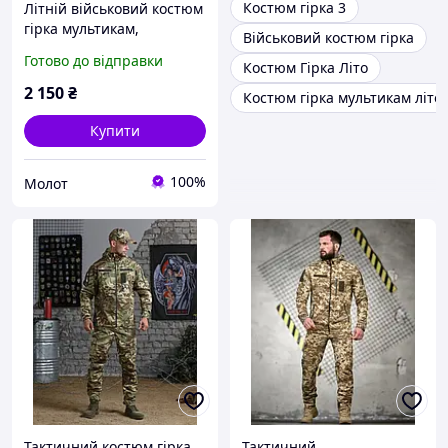
Костюм гірка 3
Літній військовий костюм
гірка мультикам,
Військовий костюм гірка
тактичний бойовий
Готово до відправки
Костюм Гірка Літо
костюм гірка камуфляж
весна літо форма зсу
2 150
₴
Костюм гірка мультикам літо
warmest
Купити
100%
Молот
Тактичний костюм гірка
Тактичний