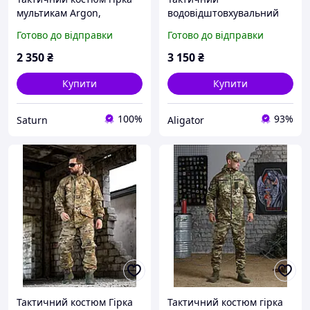
мультикам Argon,
водовідштовхувальний
Військова польова форма
костюм гірка піксель,
Готово до відправки
Готово до відправки
Pixel Рипстоп камуфляж
демісезонна військова
армійський бойовий
форма pixel камуфляж,
2 350
₴
3 150
₴
костюм viy skk tor
армійська форма
Купити
Купити
100%
93%
Saturn
Aligator
Тактичний костюм Гірка
Тактичний костюм гірка