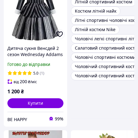
Літній спортивний костюм
Костюм літній найк
Літні спортивні чоловічі кос
Літній костюм Nike
Чоловічі легкі спортивні літ
Салатовий спортивний кост
Дитяча сукня Венсдей 2
сезон Wednesday Addams
Чоловічі спортивні костюми 
чорна у смужку з
Готово до відправки
Чоловічий спортивний костю
підкладкою, костюм для
дівчинки 140 см
5.0
(1)
Чоловічий спортивний костюм
200
від
₴
/міс
1 200
₴
Купити
99%
BE HAPPY