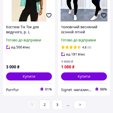
Костюм Тік Ток для
Чоловічий весняний
ведучого, р. L
осінній літній
спортивний костюм найк
Готово до відправки
Готово до відправки
з капюшоном
500
від
₴
/міс
4.8
(6)
181
від
₴
/міс
1 600
₴
3 000
₴
1 088
₴
Купити
Купити
91%
98%
PurrFur
Signet -магазин для всієї родини
1
2
3
...