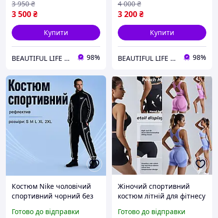
3 950
₴
4 000
₴
3 500
₴
3 200
₴
Купити
Купити
98%
98%
BEAUTIFUL LIFE інтернет-магазин
BEAUTIFUL LIFE інтернет-магазин
Костюм Nike чоловічий
Жіночий спортивний
спортивний чорний без
костюм літній для фітнесу
капюшона на змійці
йоги, топ та шорти, пʼять
Готово до відправки
Готово до відправки
рефлектив штани на
кольорів S/M 45-65 кг