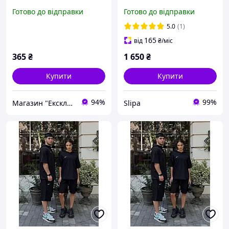
на Гелловін.
Casual БАТАЛ без
Готово до відправки
Готово до відправки
Маскарадний костюм
капюшона
кажан
5.0
(1)
165
від
₴
/міс
365
₴
1 650
₴
Купити
Купити
94%
99%
Магазин "Ексклюзив"
Slipa