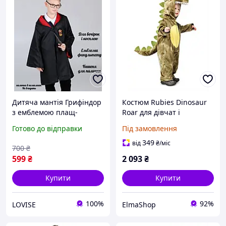
Дитяча мантія Грифіндор
Костюм Rubies Dinosaur
з емблемою плащ-
Roar для дівчат і
накидка Гаррі Поттера з
хлопчиків, комбінезон з
Готово до відправки
Під замовлення
капюшоном костюм на
капюшоном і хвостом,
Хелловін для хлопчика і
офіційні рубіни для
349
від
₴
/міс
700
₴
дівчинки
карнавалу, Хелловіну,
599
₴
2 093
₴
Купити
Купити
100%
92%
LOVISE
ElmaShop