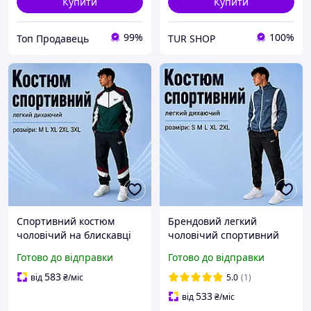
Купити
Купити
99%
100%
Топ Продавець
TUR SHOP
Спортивний костюм
Брендовий легкий
чоловічий на блискавці
чоловічий спортивний
Reebok рібок без
костюм Nike на блискавці
Готово до відправки
Готово до відправки
капюшона зелений зі
без капюшона комплект
вставками для хлопця
найк зі штанами для бігу
583
від
₴
/міс
5.0
(1)
та відпочинку
533
від
₴
/міс