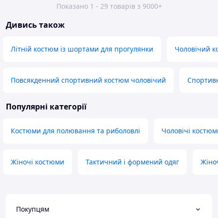
Показано 1 - 29 товарів з 9000+
Дивись також
Літній костюм із шортами для прогулянки
Чоловічий к
Повсякденний спортивний костюм чоловічий
Спортивн
Популярні категорії
Костюми для полювання та риболовлі
Чоловічі костюм
Жіночі костюми
Тактичний і формений одяг
Жіно
Покупцям