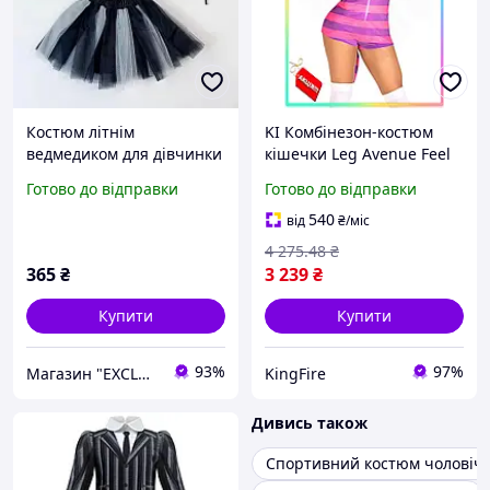
Костюм літнім
KI Комбінезон-костюм
ведмедиком для дівчинки
кішечки Leg Avenue Feel
на Гелловін.
Happy L з капюшоном для
Готово до відправки
Готово до відправки
Маскарадний костюм
Хеллоуїна та вечірки
кажан
вбрання для карнавалу
540
від
₴
/міс
FIR41_R
4 275
.48
₴
365
₴
3 239
₴
Купити
Купити
93%
97%
Магазин "EXCLUSIVE" - Оригінальні Подарунки для всіх
KingFire
Дивись також
Спортивний костюм чоловічи