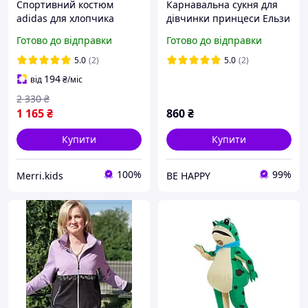
Спортивний костюм
Карнавальна сукня для
adidas для хлопчика
дівчинки принцеси Ельзи
підлітка 10-11-12 років
2 сезон на р 100-150 біле
Готово до відправки
Готово до відправки
підлітковий трикотажний
костюм адідас на манжеті
5.0
(2)
5.0
(2)
без капюшона
194
від
₴
/міс
2 330
₴
1 165
₴
860
₴
Купити
Купити
100%
99%
Merri.kids
BE HAPPY