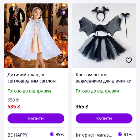
Дитячий плащ зі
Костюм літнім
світлодіодним світлом,
ведмедиком для дівчинки
напівпрозора сітка,
на Гелловін.
Готово до відправки
Готово до відправки
капюшон, пончо в стилі
Маскарадний костюм
принцеси для костюма на
кажан
650
₴
зріст приблизно 105-135
585
₴
365
₴
Купити
Купити
99%
91%
BE HAPPY
Інтернет-магазин "ЕXCLUSIVE"