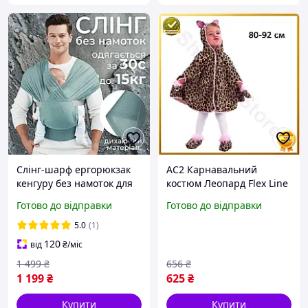
Слінг-шарф ергорюкзак
AC2 Карнавальний
кенгуру без намоток для
костюм Леопард Flex Line
новонароджених 0-15 кг
для дітей 80-92 см
Готово до відправки
Готово до відправки
одягається за 30 секунд
накидка з капюшоном і
літній дихаючий сірий
перчатки костюм для DE
5.0
(1)
120
від
₴
/міс
1 499
₴
656
₴
1 199
₴
625
₴
Купити
Купити