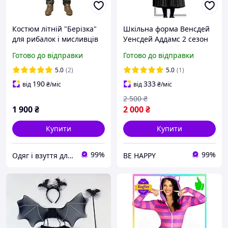
Костюм літній "Берізка"
Шкільна форма Венсдей
для рибалок і мисливців
Уенсдей Аддамс 2 сезон
(48,50,52,54,56,68,60,62р)
жіноча, костюм
Готово до відправки
Готово до відправки
олива
Wednesday Addams для
аніматорів і вечірок,
5.0
(2)
5.0
(1)
розмір M L
190
333
від
₴
/міс
від
₴
/міс
2 500
₴
1 900
₴
2 000
₴
Купити
Купити
99%
99%
Одяг і взуття для рибалок і мисливців, спецодяг від виробника
BE HAPPY