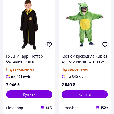
РУБІНИ Гаррі Поттер
Костюм крокодила Rubies
Офіційне плаття
для хлопчиків і дівчаток,
хаффлпафф, Костюм для
комбінезон з капюшоном
Під замовлення
Під замовлення
дітей, 7-10 років, Чорна
і хвостом, офіційні рубіни
сукня з капюшоном,
для карнавалу, Різдва,
491
340
від
₴
/міс
від
₴
/міс
Хеллоуїн, карнавал,
дня
2 946
₴
2 040
₴
Купити
Купити
92%
92%
ElmaShop
ElmaShop