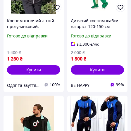
Костюм жіночий літній
Дитячий костюм жабки
прогулянковий,
на зріст 120-150 см
трикотажний, без
надувний з компресором
Готово до відправки
Готово до відправки
капюшона. Розмір із 48
(на батарейках),
по 54. Виробник Україна.
карнавальний костюм
300
від
₴
/міс
жаба для хлопчика і
1 400
₴
2 000
₴
дівчинки,
1 260
₴
1 800
₴
Купити
Купити
100%
99%
Одяг та взуття NataLI
BE HAPPY