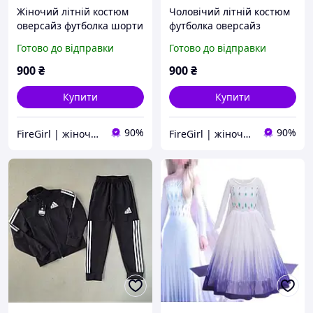
Жіночий літній костюм
Чоловічий літній костюм
оверсайз футболка шорти
футболка оверсайз
вільного крою з
вільного крою з
Готово до відправки
Готово до відправки
капюшоном чорний
капюшоном чорний
сірий графітовий
сірий графітовий
900
₴
900
₴
Купити
Купити
90%
90%
FireGirl | жіночий одяг
FireGirl | жіночий одяг