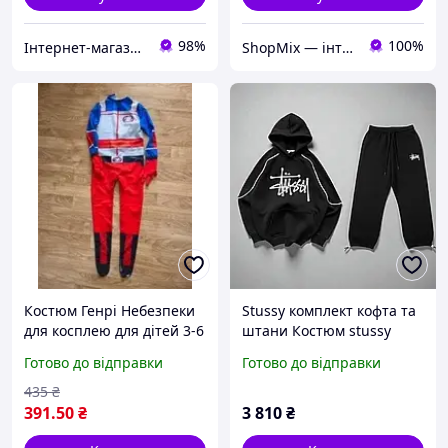
98%
100%
Інтернет-магазин
ShopMix — інтернет-магазин сумок та аксесуарів
Костюм Генрі Небезпеки
Stussy комплект кофта та
для косплею для дітей 3-6
штани Костюм stussy
років(без маски)
Комплект штани та худі
Готово до відправки
Готово до відправки
стасі Літній костюм худі
штани Спортивний
435
₴
костюм із капюшоном
391
.50
₴
3 810
₴