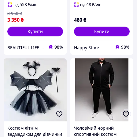
резинці для бігу та
558
48
від
₴
/міс
від
₴
/міс
відпочинку Костюми найк
3 950
₴
3 350
₴
480
₴
Купити
Купити
98%
98%
BEAUTIFUL LIFE інтернет-магазин
Happy Store
Костюм літнім
Чоловічий чорний
ведмедиком для дівчинки
спортивний костюм