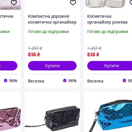
етичка
Компактна дорожня
Косметичка
косметичка органайзер
органайзер рожева
нтиком
із ручкою та
компактна з ручкою т
равки
Готово до відправки
Готово до відправки
блискавкою чорна
прозорими відсіками
прикрас
вологостійка для
для косметики FLAME
косметики FLAME
1 257
₴
1 257
₴
838
₴
838
₴
и
Купити
Купити
96%
96%
9
Веселка
Веселка