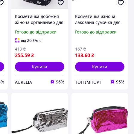
Косметичка дорожня
Косметичка жіноча
жіноча органайзер для
лакована сумочка для
а
косметики з ручкою
косметики на змійці
Готово до відправки
Готово до відправки
містка сумка-несесер із
одне відділення
квітковим принтом
19*10*7см Малинова
26
від
₴
/міс
419
₴
167
₴
255
.59
₴
133
.60
₴
Купити
Купити
6%
96%
95%
AURELIA
ТОП ІМПОРТ