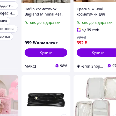
Косметичка 2 відділення
Набір косметичок
Красиві жіночі
Косметички професійні
Bagland Minimal 4в1,
косметички для
жіноча косметичка,
косметики білого
ичка
Готово до відправки
Готово до відправки
органайзер для
кольору для жінок
ричнева
косметики бегленд
Косметичка для
39
від
₴
/міс
дорожніх речей
мочка
784
₴
999
₴/комплект
392
₴
Купити
Купити
98%
9
MARCI
🔱 «Iron Shop» Компетентність! Якість товару! Швидка відправка! ✅