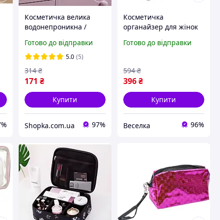
Косметичка велика
Косметичка
водонепроникна /
органайзер для жінок
Жіноча косметичка /
бежевого вельвету з
Готово до відправки
Готово до відправки
Сумка для косметики
кишенями для
косметики й аксесуарів
5.0
(5)
FLAME
314
₴
594
₴
171
₴
396
₴
Купити
Купити
7%
97%
96%
Shopka.com.ua
Веселка