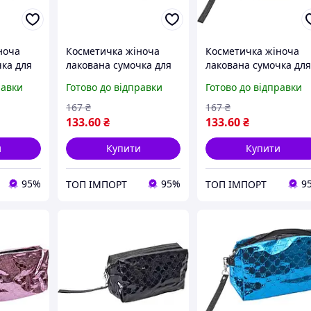
ноча
Косметичка жіноча
Косметичка жіноча
чка для
лакована сумочка для
лакована сумочка дл
мійці
косметики на змійці
косметики на змійці
равки
Готово до відправки
Готово до відправки
я
одне відділення
одне відділення
летова
19*10*7см Чорна
19*10*7см Синя
167
₴
167
₴
133
.60
₴
133
.60
₴
и
Купити
Купити
95%
95%
9
ТОП ІМПОРТ
ТОП ІМПОРТ