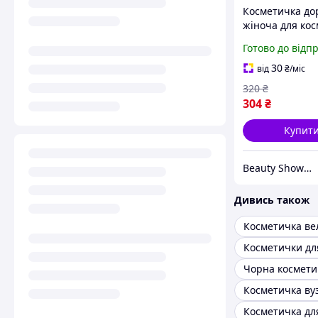
Косметичка д
жіноча для ко
Готово до відп
30
від
₴
/міс
320
₴
304
₴
Купит
Beauty Showroom
Дивись також
Косметичка ве
Чорна космети
Косметичка ву