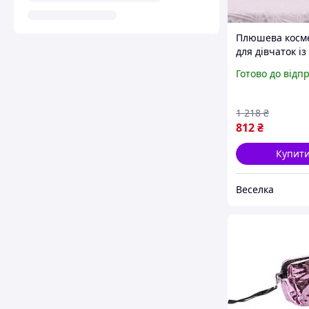
Плюшева косм
для дівчаток із
ведмежам і ба
Готово до відп
для зберігання
косметики та 
FLAME
1 218
₴
812
₴
Купит
Веселка