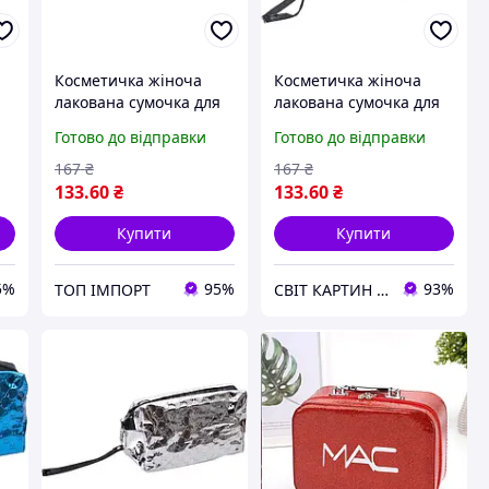
Косметичка жіноча
Косметичка жіноча
я
лакована сумочка для
лакована сумочка для
косметики на змійці
косметики на змійці
Готово до відправки
Готово до відправки
одне відділення
одне відділення
19*10*7см Срібляста
19*10*7см Малинова
167
₴
167
₴
133
.60
₴
133
.60
₴
Купити
Купити
5%
95%
93%
ТОП ІМПОРТ
СВІТ КАРТИН - Перший в Україні інтернет-супермаркет картин за номерами.