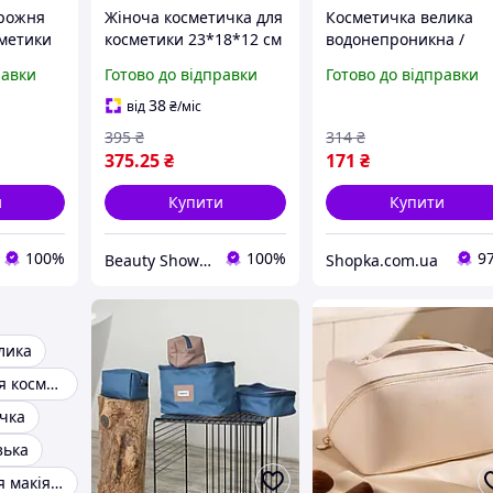
орожня
Жіноча косметичка для
Косметичка велика
сметики
косметики 23*18*12 см
водонепроникна /
Жіноча косметичка /
равки
Готово до відправки
Готово до відправки
Сумка для косметики
38
від
₴
/міс
395
₴
314
₴
375
.25
₴
171
₴
и
Купити
Купити
100%
100%
9
Beauty Showroom
Shopka.com.ua
лика
Косметички для косметики
чка
зька
Косметичка для макіяжу