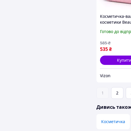
Косметичка-вал
косметики Beau
рожева
Готово до відп
585
₴
535
₴
Купит
Vizon
1
2
Дивись тако
Косметичка