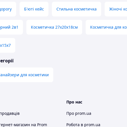
дорогу
Б'юті кейс
Стильна косметичка
Жіночі к
орний 2в1
Косметичка 27х20х18см
Косметичка для ко
х15х7
егорії
рганайзери для косметики
Про нас
 продавців
Про prom.ua
тернет-магазин
на Prom
Робота в prom.ua