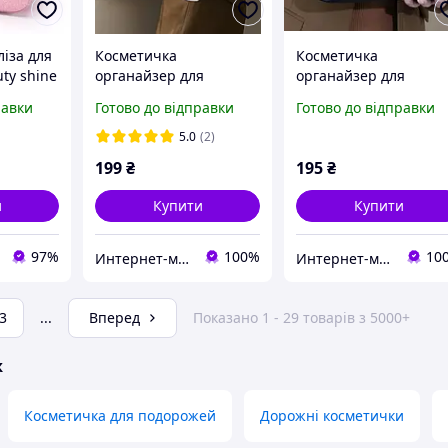
іза для
Косметичка
Косметичка
ty shine
органайзер для
органайзер для
косметики розкладна
косметики розкладна
равки
Готово до відправки
Готово до відправки
на блискавці світло-
на блискавці чорний
рожевий жіноча
колір жіноча
5.0
(2)
199
₴
195
₴
и
Купити
Купити
97%
100%
10
Интернет-магазин ГАБРИЭЛЬ
Интернет-магазин ГАБРИЭЛЬ
3
...
Вперед
Показано 1 - 29 товарів з 5000+
ж
Косметичка для подорожей
Дорожні косметички