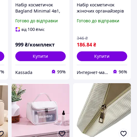
Набір косметичок
Набір косметичок
Bagland Minimal 4в1,
жіночих органайзерів
жіноча косметичка,
для косметики для
Готово до відправки
Готово до відправки
органайзер для
дівчинки 3 шт (Kuromi )
косметики бегленд
геншень, манги, hello
100
від
₴
/міс
kitty, Санріо Кітті,
346
₴
Мелоді
999
₴/комплект
186
.84
₴
Купити
Купити
7%
99%
96%
Kassada
Интернет-магазин "Korni"