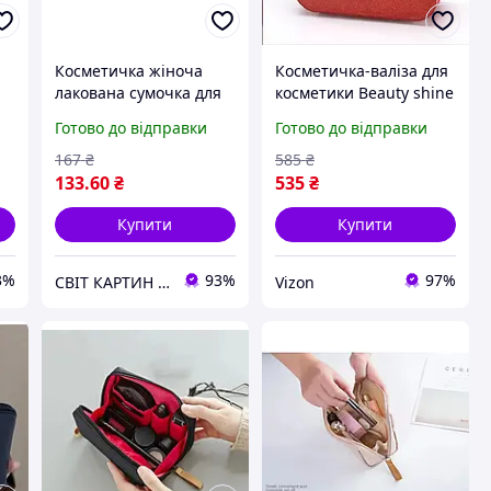
Косметичка жіноча
Косметичка-валіза для
я
лакована сумочка для
косметики Beauty shine
косметики на змійці
червона
Готово до відправки
Готово до відправки
одне відділення
19*10*7см Срібляста
167
₴
585
₴
133
.60
₴
535
₴
Купити
Купити
3%
93%
97%
СВІТ КАРТИН - Перший в Україні інтернет-супермаркет картин за номерами.
Vizon