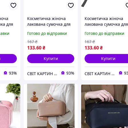
ноча
Косметичка жіноча
Косметичка жіноча
чка для
лакована сумочка для
лакована сумочка дл
мійці
косметики на змійці
косметики на змійці
равки
Готово до відправки
Готово до відправки
я
одне відділення
одне відділення
летова
19*10*7см Чорна
19*10*7см Синя
167
₴
167
₴
133
.60
₴
133
.60
₴
и
Купити
Купити
93%
93%
9
СВІТ КАРТИН - Перший в Україні інтернет-супермаркет картин за номерами.
СВІТ КАРТИН - Перший в Україні інтернет-супермаркет картин за номерами.