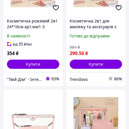
Косметичка рожевий 2в1
Косметичка 2в1 для
24*16см арт.ww1-3
макіяжу та аксесуарів з
екошкіра ТМКИТАЙ
екошкіри рожева зручна
В наявності
Готово до відправки
та стильна
35
від
₴
/міс
581
₴
354
₴
290
.50
₴
Купити
Купити
93%
86%
"Твій Дім" - Інтернет-гіпермаркет
Trendovo