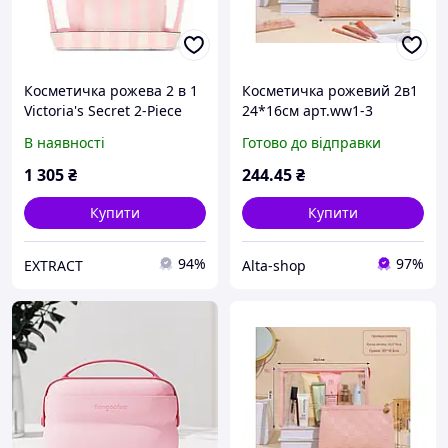
Косметичка рожева 2 в 1
Косметичка рожевий 2в1
Victoria's Secret 2-Piece
24*16см арт.ww1-3
Makeup Bag Heritage
екошкіра ТМ КИТАЙ
В наявності
Готово до відправки
Stripe
1 305
₴
244
.45
₴
Купити
Купити
94%
97%
EXTRACT
Alta-shop