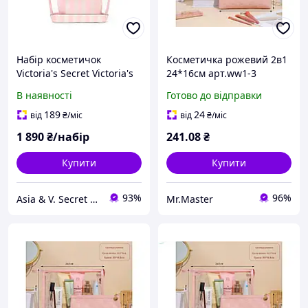
Набір косметичок
Косметичка рожевий 2в1
Victoria's Secret Victoria's
24*16см арт.ww1-3
Secret 2-Piece Makeup
екошкіра ТМ КИТАЙ
В наявності
Готово до відправки
Bag, 2 в 1 в Рожеву
смужку
189
24
від
₴
/міс
від
₴
/міс
1 890
₴/набір
241
.08
₴
Купити
Купити
93%
96%
Asia & V. Secret - Косметика Кореї та Японії & Victoria's Secret Шоу-рум
Mr.Master