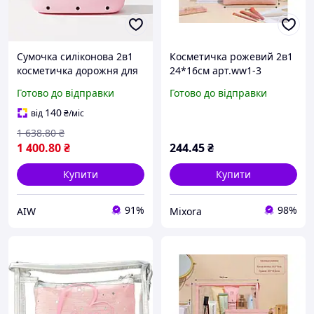
Сумочка силіконова 2в1
Косметичка рожевий 2в1
косметичка дорожня для
24*16см арт.ww1-3
аксесуарів у ванну
екошкіра ТМ КИТАЙ
Готово до відправки
Готово до відправки
кімнату і душ,
водонепроникна, рожева
140
від
₴
/міс
Люкс качество!+
1 638
.80
₴
1 400
.80
₴
244
.45
₴
Купити
Купити
91%
98%
AIW
Mixora