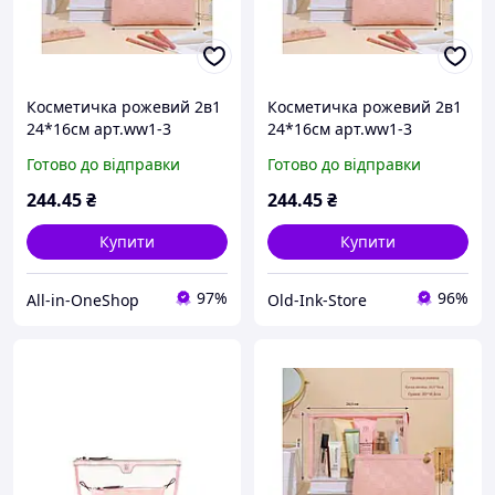
Косметичка рожевий 2в1
Косметичка рожевий 2в1
24*16см арт.ww1-3
24*16см арт.ww1-3
екошкіра ТМ КИТАЙ
екошкіра ТМ КИТАЙ
Готово до відправки
Готово до відправки
244
.45
₴
244
.45
₴
Купити
Купити
97%
96%
All-in-OneShop
Old-Ink-Store