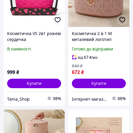
Косметичка VS 2в1 рожеві
Косметичка 2 в 1 M
сердечка
металевий логотип
23х18х13 см штучна
В наявності
Готово до відправки
шкіра текстиль чорний
бежевий коричневий
67
від
₴
/міс
рожевий
840
₴
999
₴
672
₴
Купити
Купити
98%
88%
Tania_Shop
Інтернет-магазин Min Price