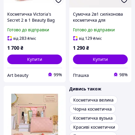
Косметичка Victoria's
Сумочка 2в1 силіконова
Secret 2 в 1 Beauty Bag
косметичка для
Pink Stripe
аксесуарів дорожня в
Готово до відправки
Готово до відправки
ванну кімнату і душ,
водонепроникна, рожева
283
129
від
₴
/міс
від
₴
/міс
1 700
₴
1 290
₴
Купити
Купити
99%
98%
Art beauty
Пташка
Дивись також
Косметичка велика
Чорна косметичка
Косметичка вузька
Красиві косметички