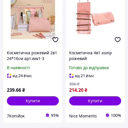
Косметичка рожевий 2в1
Косметичка 4в1 колір
24*16см арт.ww1-3
рожевий
екошкіра ТМ КИТАЙ
В наявності
Готово до відправки
24
21
від
₴
/міс
від
₴
/міс
306
₴
239
.66
₴
214
.20
₴
Купити
Купити
95%
100%
7Koпійок
Nice Moments