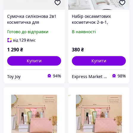
Сумочка силіконова 2в1
Набір оксамитових
косметичка для
косметичок 2-в-1,
аксесуарів дорожня в
дорожні сумочки
Готово до відправки
В наявності
ванну кімнату і душ,
(рожевий), міцний
водонепроникна, рожева
вельвет, металеві
129
від
₴
/міс
блискавки
1 290
₴
380
₴
Купити
Купити
94%
98%
Toy Joy
Express Market | Інтернет Магазин | ex-market.com.ua