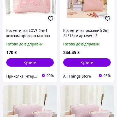
Косметичка LOVE 2-в-1
Косметичка рожевий 2в1
кожзам прозоро-матова
24*16см арт.ww1-3
зірка прямокутна
екошкіра ТМ КИТАЙ
Готово до відправки
Готово до відправки
рожевий
170
₴
244
.45
₴
Купити
Купити
99%
95%
Приколка інтернет-магазин
All Things Store