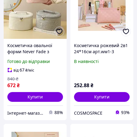
Косметичка овальної
Косметичка рожевий 2в1
форми Never Fade з
24*16см арт.ww1-3
ручкою 2 в 1 з
екошкіра ТМ КИТАЙ
Готово до відправки
В наявності
водовідштовхувальної
шкіри рожева сірий
67
від
₴
/міс
молочний 22х17х13.5 см
840
₴
672
₴
252
.88
₴
Купити
Купити
88%
93%
Інтернет-магазин Min Price
COSMOSPACE