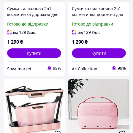
Сумка силіконова 2в1
Сумочка силіконова 2в1
косметичка дорожня для
косметичка дорожня для
аксесуарів у ванну
аксесуарів у ванну
Готово до відправки
Готово до відправки
кімнату і душ,
кімнату і душ,
водонепроникна, рожева
водонепроникна, рожева
129
129
від
₴
/міс
від
₴
/міс
1 290
₴
1 290
₴
Купити
Купити
98%
99%
Sova market
ArtСollection