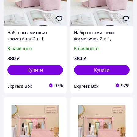
Набір оксамитових
Набір оксамитових
косметичок 2-в-1,
косметичок 2-в-1,
дорожні сумочки
дорожні сумочки
В наявності
В наявності
(рожевий), міцний
(рожевий), міцний
вельвет, металеві
вельвет, металеві
380
₴
380
₴
блискавки
блискавки
Купити
Купити
97%
97%
Express Box
Express Box