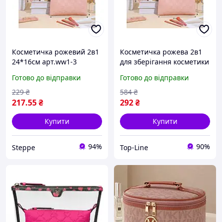
Косметичка рожевий 2в1
Косметичка рожева 2в1
24*16см арт.ww1-3
для зберігання косметики
екошкіра ТМ КИТАЙ
й аксесуарів з екошкіри
Готово до відправки
Готово до відправки
24х16 см
229
₴
584
₴
217
.55
₴
292
₴
Купити
Купити
94%
90%
Steppe
Top-Line