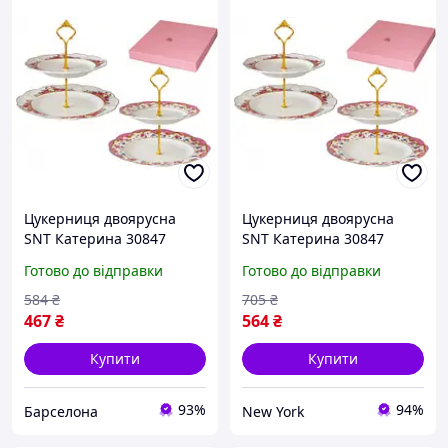
Цукерниця двоярусна
Цукерниця двоярусна
SNT Катерина 30847
SNT Катерина 30847
26.5х20.5 см біла barca
26.5х20.5 см біла newyork
Готово до відправки
Готово до відправки
584
₴
705
₴
467
₴
564
₴
Купити
Купити
93%
94%
Барселона
New York