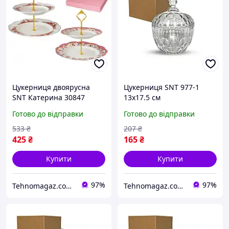
Цукерниця двоярусна
Цукерниця SNT 977-1
SNT Катерина 30847
13х17.5 см
26.5х20.5 см біла
Готово до відправки
Готово до відправки
533
₴
207
₴
425
₴
165
₴
Купити
Купити
97%
97%
Tehnomagaz.com.ua - це передовий інтернет-магазин, спеціалізуючийся на продажу техніки
Tehnomagaz.com.ua - це передовий інтернет-магазин, спеціалізуючийся на продажу техніки