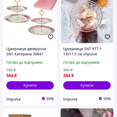
Цукерниця двоярусна
Цукерниця SNT 977-1
SNT Катерина 30847
13х17.5 см impulse
26.5х20.5 см біла impulse
Готово до відправки
Готово до відправки
705
₴
355
₴
564
₴
284
₴
Купити
Купити
93%
93%
Impulse
Impulse