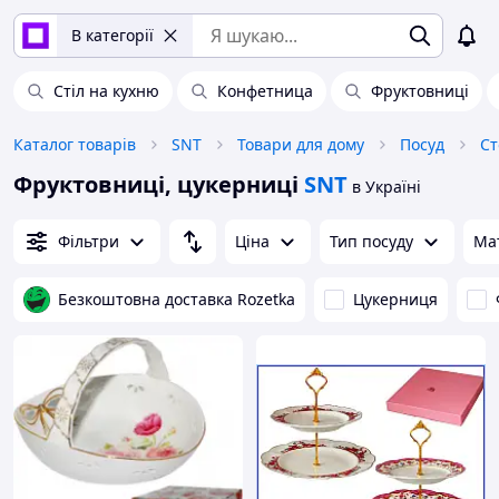
В категорії
Стіл на кухню
Конфетница
Фруктовниці
Каталог товарів
SNT
Товари для дому
Посуд
Ст
Фруктовниці, цукерниці
SNT
в Україні
Фільтри
Ціна
Тип посуду
Ма
Безкоштовна доставка Rozetka
Цукерниця