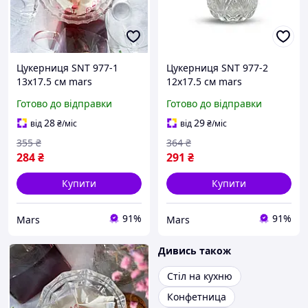
Цукерниця SNT 977-1
Цукерниця SNT 977-2
13х17.5 см mars
12х17.5 см mars
Готово до відправки
Готово до відправки
28
29
від
₴
/міс
від
₴
/міс
355
₴
364
₴
284
₴
291
₴
Купити
Купити
91%
91%
Mars
Mars
Дивись також
Стіл на кухню
Конфетница