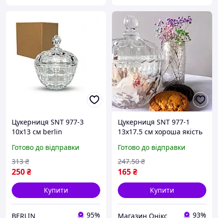
Цукерниця SNT 977-3
Цукерниця SNT 977-1
10х13 см berlin
13х17.5 см хороша якість
Готово до відправки
Готово до відправки
313
₴
247
.50
₴
250
₴
165
₴
Купити
Купити
95%
93%
BERLIN
Магазин Онікс