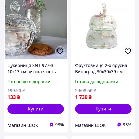
Цукерниця SNT 977-3
Фруктовниця 2-х ярусна
10х13 см висока якість
Виноград 30х30х39 см
SNT 37210 висока якість
Готово до відправки
Готово до відправки
199
.50
₴
2 608
.50
₴
133
₴
1 739
₴
Купити
Купити
93%
93%
Магазин ШОК
Магазин ШОК