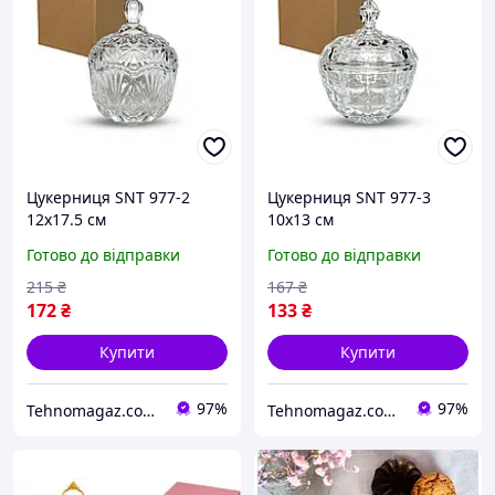
Цукерниця SNT 977-2
Цукерниця SNT 977-3
12х17.5 см
10х13 см
Готово до відправки
Готово до відправки
215
₴
167
₴
172
₴
133
₴
Купити
Купити
97%
97%
Tehnomagaz.com.ua - це передовий інтернет-магазин, спеціалізуючийся на продажу техніки
Tehnomagaz.com.ua - це передовий інтернет-магазин, спеціалізуючийся на продажу техніки