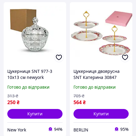
Цукерниця SNT 977-3
Цукерниця двоярусна
10х13 см newyork
SNT Катерина 30847
26.5х20.5 см біла berlin
Готово до відправки
Готово до відправки
313
₴
705
₴
250
₴
564
₴
Купити
Купити
94%
95%
New York
BERLIN