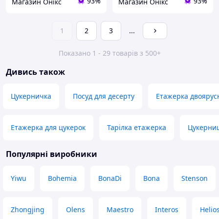
93%
93%
Магазин Онікс
Магазин Онікс
1
2
3
...
Показано 1 - 29 товарів з 500+
Дивись також
Цукерничка
Посуд для десерту
Етажерка двоярус
Етажерка для цукерок
Тарілка етажерка
Цукерни
Популярні виробники
Yiwu
Bohemia
BonaDi
Bona
Stenson
Zhongjing
Olens
Maestro
Interos
Helio