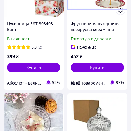
Цукерниця S&T 308403
Фруктівниця цукерниця
Бант
двоярусна керамічна
кругла Snt Катерина для
В наявності
Готово до відправки
сервірування столу біла
26.5х20.5 см
45
5.0
(2)
від
₴
/міс
399
₴
452
₴
Купити
Купити
92%
97%
Абсолют - великий асортимент товарів для дому ФОП Черевко Євген Володимирович
🛍️ 🛍️ Товароманія 🛍️ 🛍️