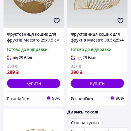
Фруктовниця кошик для
Фруктовниця кошик для
фруктів Maestro 25x9.5 см
фруктів Maestro 38.5x25x4
(MR-1037)
см (MR-1038)
Готово до відправки
Готово до відправки
29
29
від
₴
/міс
від
₴
/міс
330
₴
331
₴
289
₴
290
₴
Купити
Купити
90%
90%
PosudaDim
PosudaDim
Дивись також
Стіл на кухню