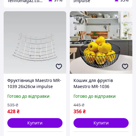
Tehnomagaz.com.ua - це передовий інтернет-магазин, спеціалізуючийся на продажу техніки
Impulse
Фруктівниця Maestro MR-
Кошик для фруктів
1039 26х26см impulse
Maestro MR-1036
13.5х22.5 см чорний
Готово до відправки
Готово до відправки
impulse
535
₴
445
₴
428
₴
356
₴
Купити
Купити