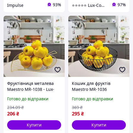
93%
97%
Impulse
⭐️⭐️⭐️⭐️⭐️ Lux-Comfort.Com.Ua - Ваш комфортний побут!
Фруктівниця металева
Кошик для фруктів
Maestro MR-1038 - Lux-
Maestro MR-1036
Comfort
13.5х22.5 см чорний
Готово до відправки
Готово до відправки
barca
234
.09
₴
369
₴
206
₴
295
₴
Купити
Купити