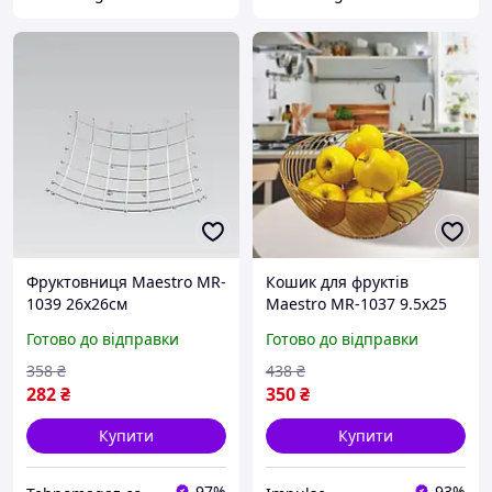
Фруктовниця Maestro MR-
Кошик для фруктів
1039 26х26см
Maestro MR-1037 9.5х25
см золотистий impulse
Готово до відправки
Готово до відправки
358
₴
438
₴
282
₴
350
₴
Купити
Купити
97%
93%