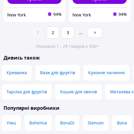
94%
94%
New York
New York
1
2
3
...
Показано 1 - 29 товарів з 500+
Дивись також
Креманка
Вази для фруктів
Кухонне начиння
Тарілка для фруктів
Кошик для овочів
Металева к
Популярні виробники
Yiwu
Bohemia
BonaDi
Stenson
Bona