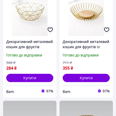
Декоративний металевий
Декоративний металевий
кошик для фруктів
кошик для фруктів із
геометричний, золотий
дерев'яною основою,
Готово до відправки
Готово до відправки
фруктовник із металевого
золота фруктовиця для
дроту для кухні bam
кухні та сервірування
568
₴
711
₴
столу, стильна bam
284
₴
355
₴
Купити
Купити
97%
97%
Bam
Bam