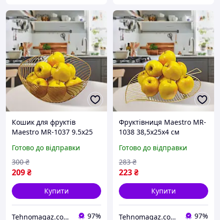
Кошик для фруктів
Фруктівниця Maestro MR-
Maestro MR-1037 9.5х25
1038 38,5х25х4 см
см золотистий
золотиста
Готово до відправки
Готово до відправки
300
₴
283
₴
209
₴
223
₴
Купити
Купити
97%
97%
Tehnomagaz.com.ua - це передовий інтернет-магазин, спеціалізуючийся на продажу техніки
Tehnomagaz.com.ua - це передовий інтернет-магазин, спеціалізуючийся на продажу техніки