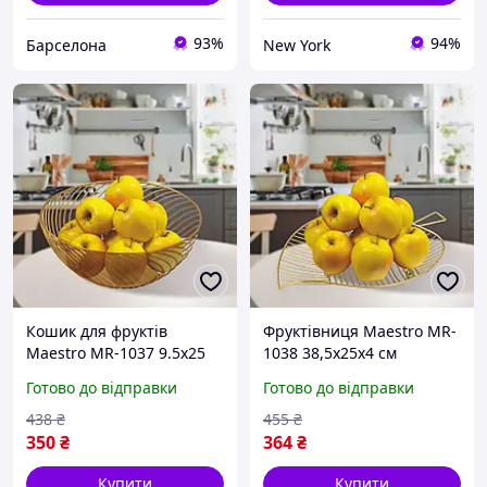
93%
94%
Барселона
New York
Кошик для фруктів
Фруктівниця Maestro MR-
Maestro MR-1037 9.5х25
1038 38,5х25х4 см
см золотистий newyork
золотиста newyork
Готово до відправки
Готово до відправки
438
₴
455
₴
350
₴
364
₴
Купити
Купити