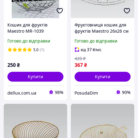
Кошик для фруктів
Фруктовниця кошик для
Maestro MR-1039
фруктів Maestro 26x26 см
Фруктовниця
(MR-1039)
Готово до відправки
Готово до відправки
37
5.0
(1)
від
₴
/міс
420
₴
250
₴
367
₴
Купити
Купити
98%
90%
dellux.com.ua
PosudaDim