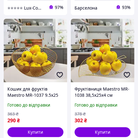
97%
93%
⭐️⭐️⭐️⭐️⭐️ Lux-Comfort.Com.Ua - Ваш комфортний побут!
Барселона
Кошик для фруктів
Фруктівниця Maestro MR-
Maestro MR-1037 9.5х25
1038 38,5х25х4 см
см золотистий barca
золотиста barca
Готово до відправки
Готово до відправки
363
₴
378
₴
290
₴
302
₴
Купити
Купити