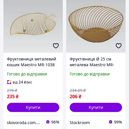
Фруктовниця металевий
Фруктівниця Ø 25 см
кошик Maestro MR-1038
металева Maestro MR-
золотистий 38.5x25x4 см
1037 - StockRoom
Готово до відправки
Готово до відправки
декоративна настільна
24
від
₴
/міс
276
₴
234
.09
₴
235
₴
206
₴
Купити
Купити
96%
99%
skovoroda.com.ua – все для кухні та дому
Stockroom