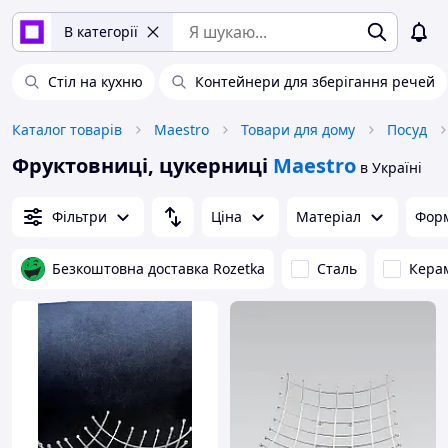
В категорії
Стіл на кухню
Контейнери для зберігання речей
Каталог товарів
Maestro
Товари для дому
Посуд
Фруктовниці, цукерниці
Maestro
в Україні
Фільтри
Ціна
Матеріал
Фор
Безкоштовна доставка Rozetka
Сталь
Кера