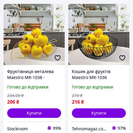
Фруктівниця металева
Кошик для фруктів
Maestro MR-1038 -
Maestro MR-1036
StockRoom
13.5х22.5 см чорний
Готово до відправки
Готово до відправки
234
.09
₴
273
₴
206
₴
216
₴
Купити
Купити
99%
97%
Stockroom
Tehnomagaz.com.ua - це передовий інтернет-магазин, спеціалізуючийся на продажу техніки