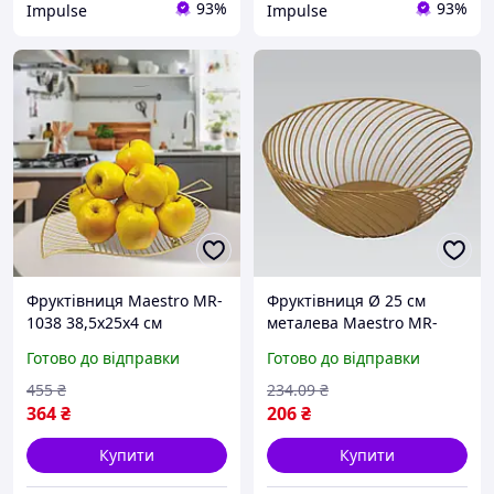
93%
93%
Impulse
Impulse
Фруктівниця Maestro MR-
Фруктівниця Ø 25 см
1038 38,5х25х4 см
металева Maestro MR-
золотиста impulse
1037 - Lux-Comfort
Готово до відправки
Готово до відправки
455
₴
234
.09
₴
364
₴
206
₴
Купити
Купити