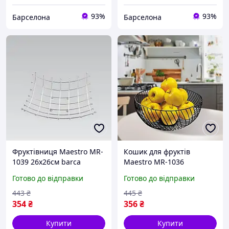
93%
93%
Барселона
Барселона
Фруктівниця Maestro MR-
Кошик для фруктів
1039 26х26см barca
Maestro MR-1036
13.5х22.5 см чорний
Готово до відправки
Готово до відправки
newyork
443
₴
445
₴
354
₴
356
₴
Купити
Купити