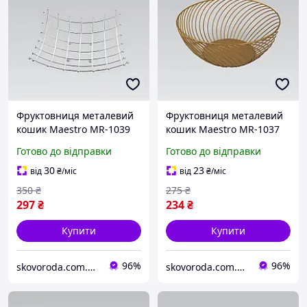
Фруктовниця металевий
Фруктовниця металевий
кошик Maestro MR-1039
кошик Maestro MR-1037
хромований 26x26 см
золотистий 25x9.5 см
Готово до відправки
Готово до відправки
декоративний настільний
декоративний настільний
30
23
від
₴
/міс
від
₴
/міс
350
₴
275
₴
297
₴
234
₴
Купити
Купити
96%
96%
skovoroda.com.ua – все для кухні та дому
skovoroda.com.ua – все для кухні та дому