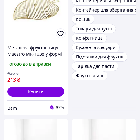
Контейнери для зберігання 
Контейнер для зберігання ов
Кошик
Товари для кухні
Конфетница
Кухонні аксесуари
Металева фруктовниця
Maestro MR-1038 у формі
Підставки для фруктів
листка золота корзина
Готово до відправки
Тарілка для пасти
для кухні та столу bam
426
₴
Фруктовниці
213
₴
Купити
97%
Bam