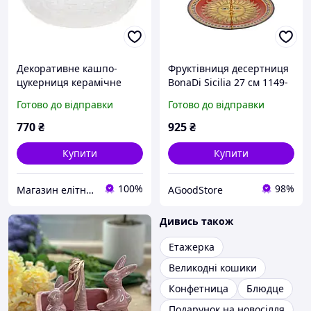
Декоративне кашпо-
Фруктівниця десертниця
цукерниця керамічне
BonaDi Sicilia 27 см 1149-
Кролики в кошику 20 см
010 порцеляна
Готово до відправки
Готово до відправки
BonaDi
AGoodStore
770
₴
925
₴
Купити
Купити
100%
98%
Магазин елітної парфумерії та косметики "Престиж"
AGoodStore
Дивись також
Етажерка
Великодні кошики
Конфетница
Блюдце
Подарунок на новосілля