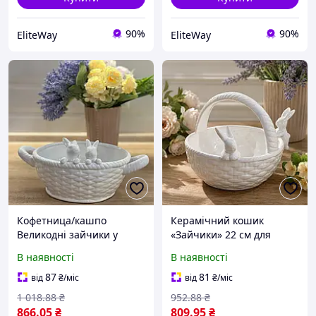
90%
90%
EliteWay
EliteWay
Кофетница/кашпо
Керамічний кошик
Великодні зайчики у
«Зайчики» 22 см для
кошику, 29см
цукерок, фруктів,
В наявності
В наявності
великоднього декору та
кашпо
87
81
від
₴
/міс
від
₴
/міс
1 018
.88
₴
952
.88
₴
866
.05
₴
809
.95
₴