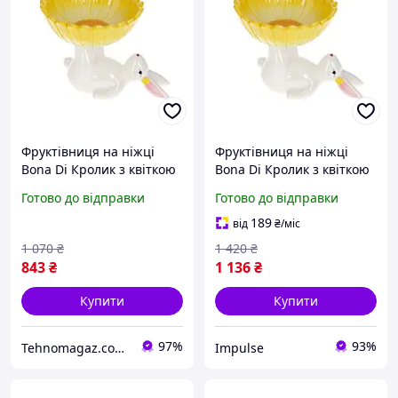
Фруктівниця на ніжці
Фруктівниця на ніжці
Bona Di Кролик з квіткою
Bona Di Кролик з квіткою
733-579 20 см жовта
733-579 20 см жовта
Готово до відправки
Готово до відправки
impulse
189
від
₴
/міс
1 070
₴
1 420
₴
843
₴
1 136
₴
Купити
Купити
97%
93%
Tehnomagaz.com.ua - це передовий інтернет-магазин, спеціалізуючийся на продажу техніки
Impulse