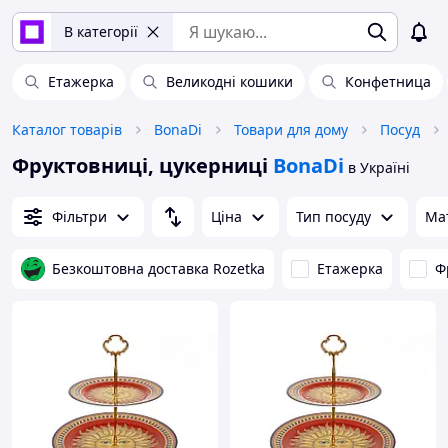
В категорії
Етажерка
Великодні кошики
Конфетница
Каталог товарів
BonaDi
Товари для дому
Посуд
Фруктовниці, цукерниці
BonaDi
в Україні
Фільтри
Ціна
Тип посуду
Ма
Безкоштовна доставка Rozetka
Етажерка
Ф