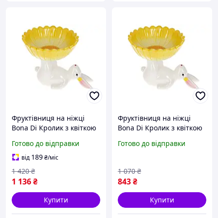
Фруктівниця на ніжці
Фруктівниця на ніжці
Bona Di Кролик з квіткою
Bona Di Кролик з квіткою
733-579 20 см жовта
733-579 20 см жовта
Готово до відправки
Готово до відправки
berlin
189
від
₴
/міс
1 420
₴
1 070
₴
1 136
₴
843
₴
Купити
Купити