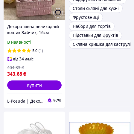
Столи скляні для кухні
Фруктовниці
Набори для тортів
Декоративна великодній
кошик Зайчик, 16см
Підставки для фруктів
В наявності
Скляна кришка для каструлі
5.0
(1)
34
від
₴
/міс
404
.33
₴
343
.68
₴
Купити
97%
L-Posuda | Декор та посуда для вашего дома