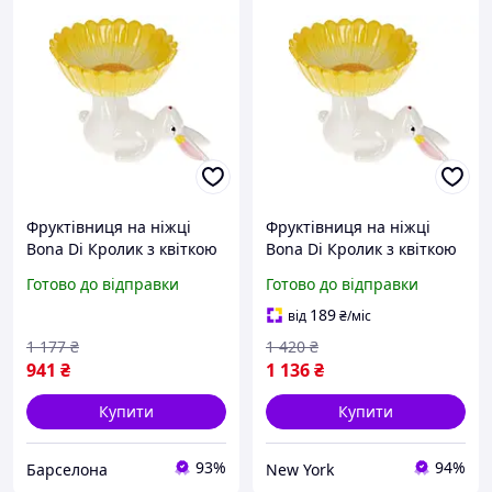
Фруктівниця на ніжці
Фруктівниця на ніжці
Bona Di Кролик з квіткою
Bona Di Кролик з квіткою
733-579 20 см жовта barca
733-579 20 см жовта
Готово до відправки
Готово до відправки
newyork
189
від
₴
/міс
1 177
₴
1 420
₴
941
₴
1 136
₴
Купити
Купити
93%
94%
Барселона
New York