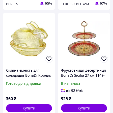
95%
97%
BERLIN
ТЕХНО-СВІТ компьютерна техніка, мобільні аксесуари, електронна техніка та багато іншого.
Скляна ємність для
Фруктовниця десертниця
солодощів BonaDi Кролик
BonaDi Sicilia 27 см 1149-
цукерниця жовтий (133-
010 порцеляна
Готово до відправки
В наявності
035)
92
від
₴
/міс
360
₴
925
₴
Купити
Купити