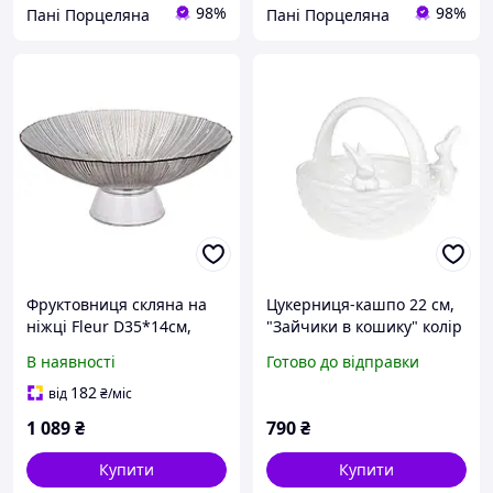
98%
98%
Пані Порцеляна
Пані Порцеляна
Фруктовниця скляна на
Цукерниця-кашпо 22 см,
ніжці Fleur D35*14см,
"Зайчики в кошику" колір
колір - димчасто-сірий із
- білий BonaDi
В наявності
Готово до відправки
золотим обідком
182
від
₴
/міс
1 089
₴
790
₴
Купити
Купити