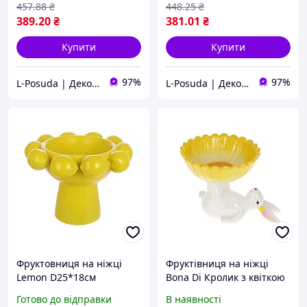
457
.88
₴
448
.25
₴
389
.20
₴
381
.01
₴
Купити
Купити
97%
97%
L-Posuda | Декор та посуда для вашего дома
L-Posuda | Декор та посуда для вашего дома
Фруктовниця на ніжці
Фруктівниця на ніжці
Lemon D25*18см
Bona Di Кролик з квіткою
733-579 20 см жовта ID
Готово до відправки
В наявності
4792740