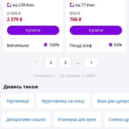
238
77
від
₴
/міс
від
₴
/міс
2 785
₴
892
₴
2 379
₴
766
₴
Купити
Купити
100%
93%
BohoHouse
Посуд Шеф
1
2
3
...
Показано 1 - 29 товарів з 1000+
Дивись також
Тортівниця
Фруктовниці на ніжці
Ваза для цукер
Декоративні кашпо
Етажерка для кухні
Скляна ц