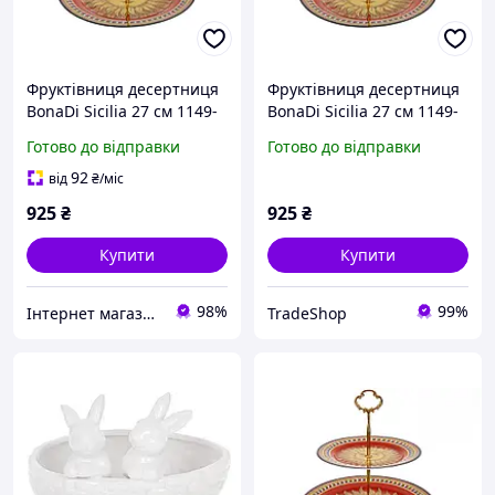
Фруктівниця десертниця
Фруктівниця десертниця
BonaDi Sicilia 27 см 1149-
BonaDi Sicilia 27 см 1149-
010 порцеляна
010 порцеляна TradeShop
Готово до відправки
Готово до відправки
92
від
₴
/міс
925
₴
925
₴
Купити
Купити
98%
99%
Інтернет магазин Veronеse
TradeShop