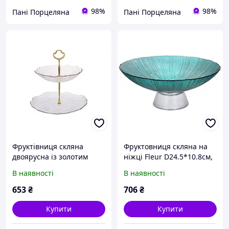
98%
98%
Пані Порцеляна
Пані Порцеляна
Фруктівниця скляна
Фруктовниця скляна на
двоярусна із золотим
ніжці Fleur D24.5*10.8см,
обідком 24.5см
колір - смарагдовий із
В наявності
В наявності
золотим обідком
653
₴
706
₴
Купити
Купити