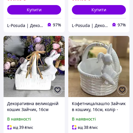
Купити
Купити
97%
97%
L-Posuda | Декор та посуда для вашего дома
L-Posuda | Декор та посуда для вашего дома
Декоративна великодній
Кофетница/кашпо Зайчик
кошик Зайчик, 16см
в кошику, 16см, колір -
білий 733-323
В наявності
В наявності
39
38
від
₴
/міс
від
₴
/міс