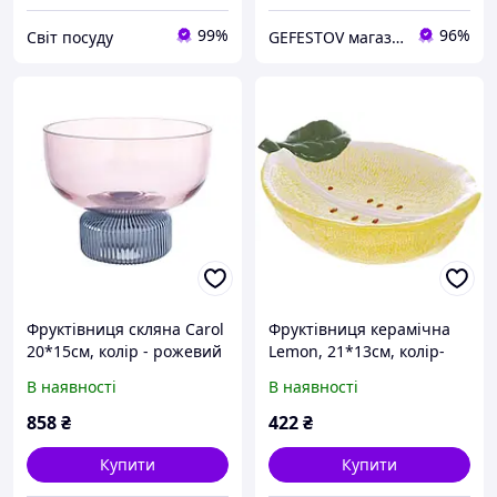
99%
96%
Світ посуду
GEFESTOV магазин сувенірів та подарунків (опт-роздріб)
Фруктівниця скляна Carol
Фруктівниця керамічна
20*15см, колір - рожевий
Lemon, 21*13см, колір-
з блакитним
жовтий
В наявності
В наявності
858
₴
422
₴
Купити
Купити