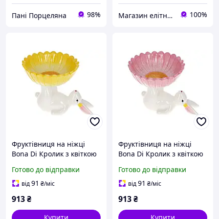
98%
100%
Пані Порцеляна
Магазин елітної парфумерії та косметики "Престиж"
Фруктівниця на ніжці
Фруктівниця на ніжці
Bona Di Кролик з квіткою
Bona Di Кролик з квіткою
733-579 20 см жовта
733-580 20 см рожева
Готово до відправки
Готово до відправки
91
91
від
₴
/міс
від
₴
/міс
913
₴
913
₴
Купити
Купити