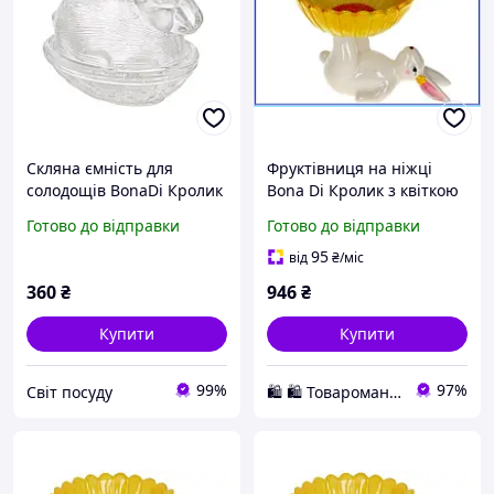
Скляна ємність для
Фруктівниця на ніжці
солодощів BonaDi Кролик
Bona Di Кролик з квіткою
цукерниця прозорий
керамічна кругла жовта
Готово до відправки
Готово до відправки
(133-033)
для сервірування столу
20 см
95
від
₴
/міс
360
₴
946
₴
Купити
Купити
99%
97%
Світ посуду
🛍️ 🛍️ Товароманія 🛍️ 🛍️