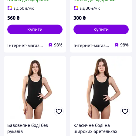
56
30
від
₴
/міс
від
₴
/міс
560
₴
300
₴
Купити
Купити
98%
98%
Інтернет-магазин "Bolimi"
Інтернет-магазин "Bolimi"
Бавовняне боді без
Класичне боді на
рукавів
широких бретельках