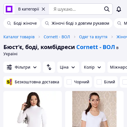
В категорії
Боді жіноче
Жіночі боді з довгим рукавом
М
Каталог товарів
Cornett - ВОЛ
Одяг та взуття
Жіно
Бюст'є, боді, комбідреси
Cornett - ВОЛ
в
Україні
Фільтри
Ціна
Колір
Міжнаро
Безкоштовна доставка
Чорний
Білий