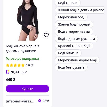
Боді жіноче
Жіночі боді з довгим рукавом
Мереживні боді
Жіночі боді чорний
Боді з мереживами
Боді з довгим рукавом
Красиві жіночі боді
Боді жіноче чорне з
довгими рукавами
Боді білизна
Готово до відправки
Мереживне чорне боді
5.0
(1)
Боді без рукавів
44
від
₴
/міс
440
₴
Купити
98%
Інтернет-магазин "Bolimi"