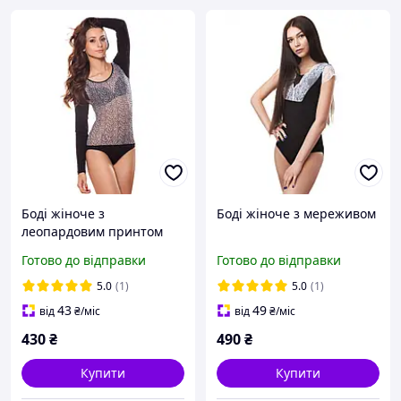
Боді жіноче з
Боді жіноче з мереживом
леопардовим принтом
Готово до відправки
Готово до відправки
5.0
(1)
5.0
(1)
43
49
від
₴
/міс
від
₴
/міс
430
₴
490
₴
Купити
Купити