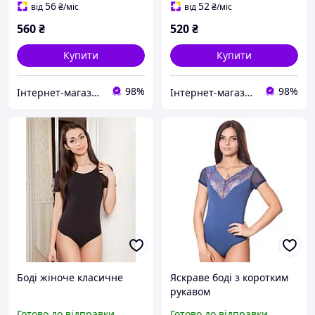
56
52
від
₴
/міс
від
₴
/міс
560
₴
520
₴
Купити
Купити
98%
98%
Інтернет-магазин "Bolimi"
Інтернет-магазин "Bolimi"
Боді жіноче класичне
Яскраве боді з коротким
рукавом
Готово до відправки
Готово до відправки