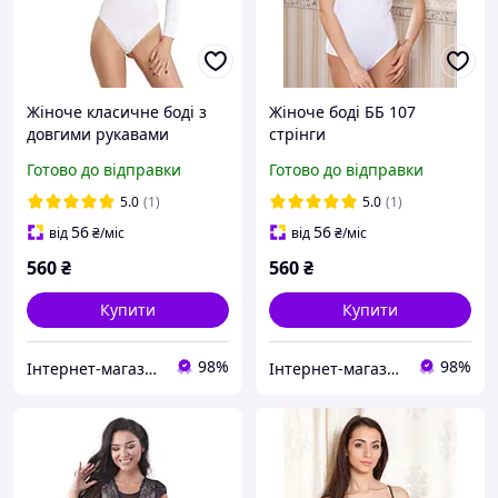
Жіноче класичне боді з
Жіноче боді ББ 107
довгими рукавами
стрінги
Готово до відправки
Готово до відправки
5.0
(1)
5.0
(1)
56
56
від
₴
/міс
від
₴
/міс
560
₴
560
₴
Купити
Купити
98%
98%
Інтернет-магазин "Bolimi"
Інтернет-магазин "Bolimi"