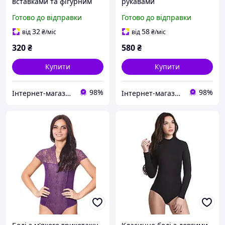
вставками та фігурним
рукавами
вирізом горловини
Готово до відправки
Готово до відправки
32
58
від
₴
/міс
від
₴
/міс
320
₴
580
₴
Купити
Купити
98%
98%
Інтернет-магазин "Bolimi"
Інтернет-магазин "Bolimi"