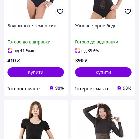
Боді жіноче темно-синє
Жіноче чорне боді
Готово до відправки
Готово до відправки
41
39
від
₴
/міс
від
₴
/міс
410
₴
390
₴
Купити
Купити
98%
98%
Інтернет-магазин "Bolimi"
Інтернет-магазин "Bolimi"