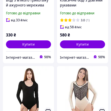
Боді з м'якого трикотажу
Класичне боді з довгими
й ажурного мережива
рукавами
Готово до відправки
Готово до відправки
33
від
₴
/міс
3.0
(1)
58
від
₴
/міс
330
₴
580
₴
Купити
Купити
98%
98%
Інтернет-магазин "Bolimi"
Інтернет-магазин "Bolimi"