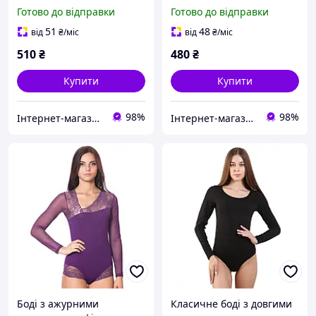
Готово до відправки
Готово до відправки
51
48
від
₴
/міс
від
₴
/міс
510
₴
480
₴
Купити
Купити
98%
98%
Інтернет-магазин "Bolimi"
Інтернет-магазин "Bolimi"
Боді з ажурними
Класичне боді з довгими