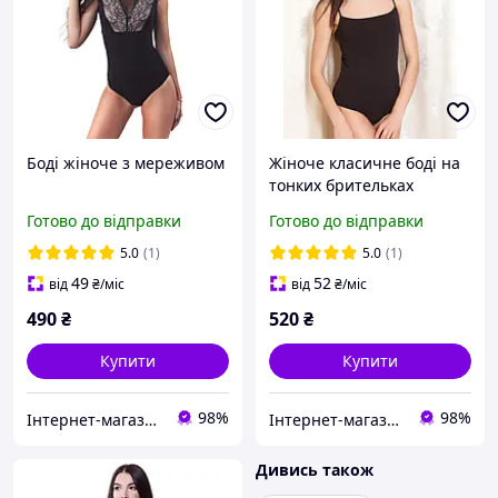
Боді жіноче з мереживом
Жіноче класичне боді на
тонких брительках
Готово до відправки
Готово до відправки
5.0
(1)
5.0
(1)
49
52
від
₴
/міс
від
₴
/міс
490
₴
520
₴
Купити
Купити
98%
98%
Інтернет-магазин "Bolimi"
Інтернет-магазин "Bolimi"
Дивись також