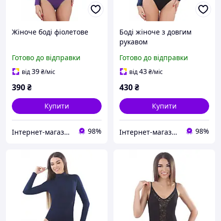
Жіноче боді фіолетове
Боді жіноче з довгим
рукавом
Готово до відправки
Готово до відправки
39
43
від
₴
/міс
від
₴
/міс
390
₴
430
₴
Купити
Купити
98%
98%
Інтернет-магазин "Bolimi"
Інтернет-магазин "Bolimi"