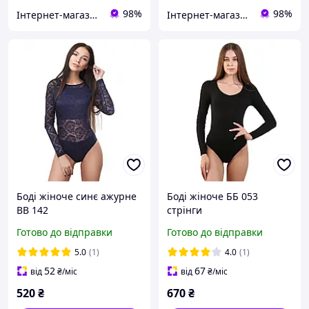
98%
98%
Інтернет-магазин "Bolimi"
Інтернет-магазин "Bolimi"
Боді жіноче синє ажурне
Боді жіноче ББ 053
BB 142
стрінги
Готово до відправки
Готово до відправки
5.0
(1)
4.0
(1)
52
67
від
₴
/міс
від
₴
/міс
520
₴
670
₴