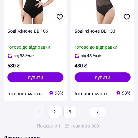
Боді жіноче ББ 106
Боді жіноче BB 133
Готово до відправки
Готово до відправки
58
48
від
₴
/міс
від
₴
/міс
580
₴
480
₴
Купити
Купити
98%
98%
Інтернет-магазин "Bolimi"
Інтернет-магазин "Bolimi"
1
2
3
...
Показано 1 - 29 товарів з 300+
Дивись також