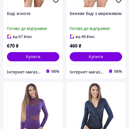
Боді жіноче
Бежеве боді з мереживом
Готово до відправки
Готово до відправки
67
46
від
₴
/міс
від
₴
/міс
670
₴
460
₴
Купити
Купити
98%
98%
Інтернет-магазин "Bolimi"
Інтернет-магазин "Bolimi"