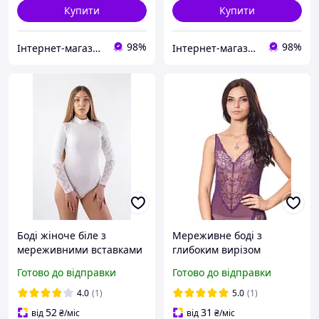
Купити
Купити
98%
98%
Інтернет-магазин "Bolimi"
Інтернет-магазин "Bolimi"
Боді жіноче біле з
Мереживне боді з
мереживними вставками
глибоким вирізом
горловини
Готово до відправки
Готово до відправки
4.0
(1)
5.0
(1)
52
31
від
₴
/міс
від
₴
/міс