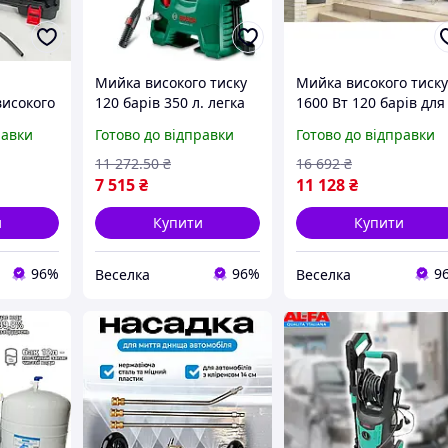
Мийка високого тиску
Мийка високого тиск
високого
120 барів 350 л. легка
1600 Вт 120 барів для
Вт для
для очищення
авто та садових мебл
равки
Готово до відправки
Готово до відправки
ів і
автомобілів і садових
зі шлангом 6 м і
в FLAME
меблів FLAME
насадками FLAME
11 272
.50
₴
16 692
₴
7 515
₴
11 128
₴
и
Купити
Купити
96%
96%
9
Веселка
Веселка