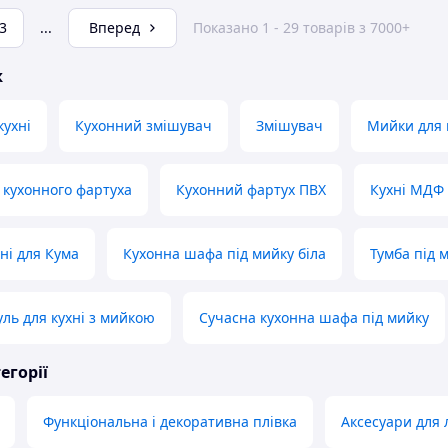
3
...
Вперед
Показано 1 - 29 товарів з 7000+
ж
кухні
Кухонний змішувач
Змішувач
Мийки для 
я кухонного фартуха
Кухонний фартух ПВХ
Кухні МДФ 
ні для Кума
Кухонна шафа під мийку біла
Тумба під 
ль для кухні з мийкою
Сучасна кухонна шафа під мийку
егорії
Функціональна і декоративна плівка
Аксесуари для 