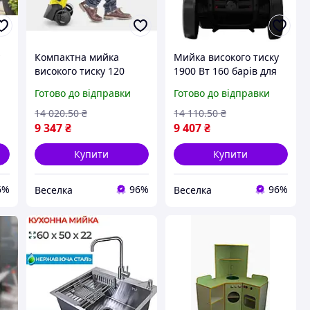
у
Компактна мийка
Мийка високого тиску
високого тиску 120
1900 Вт 160 барів для
ів
барів 380 л для
автомобілів і садових
Готово до відправки
Готово до відправки
автомобілів і садових
меблів зі шлангом 36,5
меблів 1.6 кВт FLAME
м FLAME
14 020
.50
₴
14 110
.50
₴
9 347
₴
9 407
₴
Купити
Купити
6%
96%
96%
Веселка
Веселка