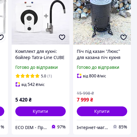
Комплект для кухні:
Піч під казан "Люкс"
бойлер Tatra-Line CUBE
для казана піч кухня
15 л під мийку +
польова садова
Готово до відправки
Готово до відправки
змішувач Britc з
барбекю
гнучким виливом
800
5.0
(1)
від
₴
/міс
542
від
₴
/міс
15 998
₴
5 420
₴
7 999
₴
Купити
Купити
1%
97%
85%
ECO DIM - Продаж та встановлення кабельних систем обігріву під ключ
Інтернет-магазин bb-buy