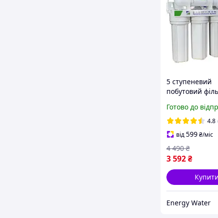
5 ступеневий
побутовий філь
ультрафільтрац
Готово до відп
квартиру під м
очищення питн
4.8
Stanko UF
599
від
₴
/міс
4 490
₴
3 592
₴
Купит
Energy Water