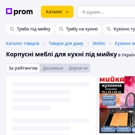
Каталог
Тумба під мийку
Тумбу на кухню
Кухонні т
Каталог товарів
Товари для дому
Меблі
Кухонні м
Корпусні меблі для кухні під мийку
в Україн
За рейтингом
Дешевше
Дорожче