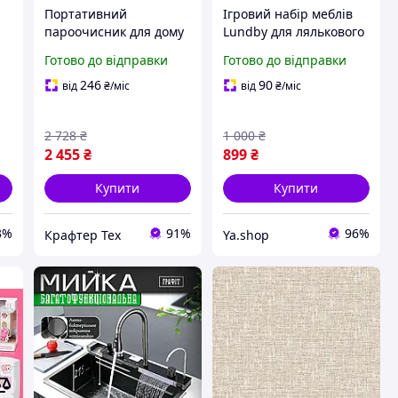
Портативний
Ігровий набір меблів
пароочисник для дому
Lundby для лялькового
+ мийка високого тиску,
будиночка, кухня з
Готово до відправки
Готово до відправки
Пароочисник для дому
холодильником,
для чищення меблів
мийкою та плитою,
246
90
від
₴
/міс
від
₴
/міс
1500 Вт cx.
масштаб 1:18
2 728
₴
1 000
₴
2 455
₴
899
₴
Купити
Купити
3%
91%
96%
Крафтер Тех
Ya.shop