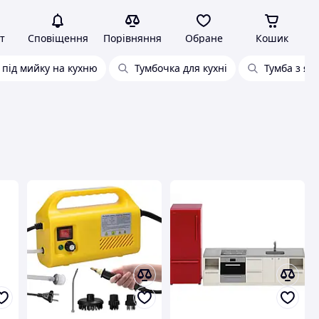
т
Сповіщення
Порівняння
Обране
Кошик
 під мийку на кухню
Тумбочка для кухні
Тумба з ящ