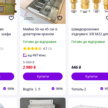
их
Мийка 50 на 45 см із
Швидкорознімні
+ шафа
дозатором краном
з'єднувачі 3/8 M22 дл
неіржавка сталь у
швидкого під'єднанн
Готово до відправки
Готово до відправки
ка в
комплекті Мийка
пістолета, насоса та
сталева для кухні 50 см
шланга до мийки
(1)
4.7
(3)
врізна
високого тиску набір 
497
від
₴
/міс
шт.
5 960
₴
2 980
₴
446
₴
и
Купити
Купити
99%
96%
9
ВодОк 💧🚿
Тополь-2