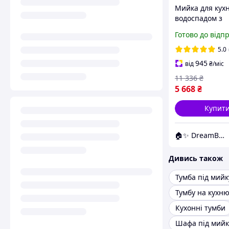
Мийка для кухн
водоспадом з
нержавіючої ст
Готово до відп
чорна із змішу
краном для пи
5.0
Кухонна мийка
945
від
₴
/міс
11 336
₴
5 668
₴
Купит
🏠✨ DreamBuy ✨🏠
Дивись також
Тумба під мийк
Тумбу на кухн
Кухонні тумби
Шафа під мийк