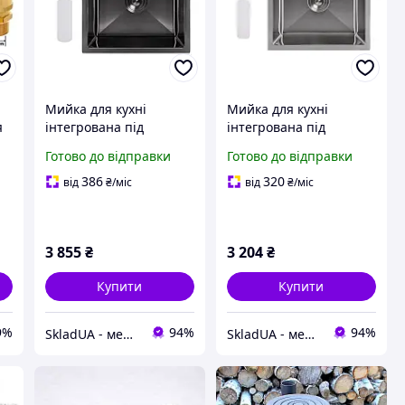
Мийка для кухні
Мийка для кухні
я
інтегрована під
інтегрована під
я
стільницю Lidz
стільницю Lidz
Готово до відправки
Готово до відправки
Handmade H4843B
Handmade H4843
Brushed Black PVD
Brushed Steel 3,0/1,0
386
320
від
₴
/міс
від
₴
/міс
4
3,0/1,0 мм
мм LDH4843BRU49441
LDH4843BRUBLM49440
3 855
₴
3 204
₴
Купити
Купити
9%
94%
94%
SkladUA - мережа магазинів сантехніки та побутової техніки
SkladUA - мережа магазинів сантехніки та побутової техніки