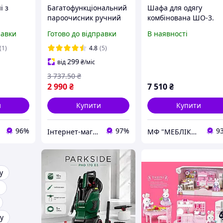
і з
Багатофункціональний
Шафа для одягу
пароочисник ручний
комбінована ШО-3.
алі
Diego HDS7000W для
Корпусні меблі для
равки
Готово до відправки
В наявності
вачем та
дому, кухні, меблів та
офісу
тної
авто, комплект насадок
(1)
4.8
(5)
 7545
(Польща)
299
від
₴
/міс
3 737
.50
₴
2 990
₴
7 510
₴
и
Купити
Купити
96%
97%
9
Інтернет-магазин «Копійка»
МФ "МЕБЛІКС", MEBLIX™
у
ю
у