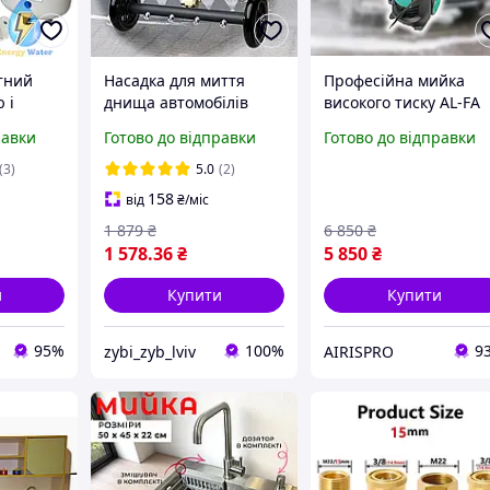
тний
Насадка для миття
Професійна мийка
 і
днища автомобілів
високого тиску AL-FA
ом
пристрій мийка авто
ALHPW26180 2400 Вт
равки
Готово до відправки
Готово до відправки
високого тиску під
165 барів 8 л хв для
тр для
автомобіль з колесами
авто терас і меблів із
(3)
5.0
(2)
ої води
4 форсунки для
піногенератором
158
від
₴
/міс
у
бруківки
1 879
₴
6 850
₴
1 578
.36
₴
5 850
₴
и
Купити
Купити
95%
100%
9
zybi_zyb_lviv
AIRISPRO