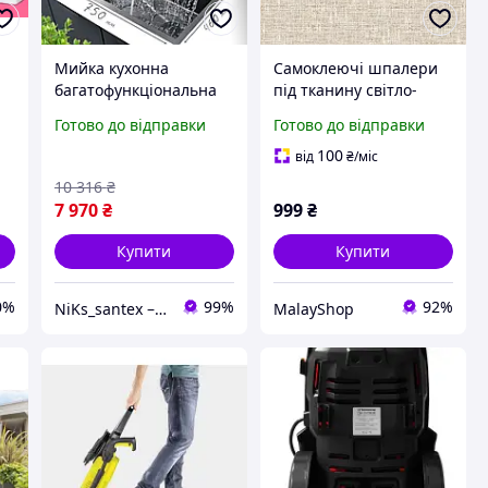
Мийка кухонна
Самоклеючі шпалери
багатофункціональна
під тканину світло-
Mixxus NK840064 Decor
бежевий (текстиль),
Готово до відправки
Готово до відправки
Graphite для кухні з
вінілова ПВХ плівка 45
вбудованим
см × 10 м, декоративна
100
від
₴
/міс
змішувачем з
для стін і меблів
10 316
₴
нержавіючої сталі
7 970
₴
999
₴
Купити
Купити
0%
99%
92%
NiKs_santex – інтернет-магазин сантехніки
MalayShop