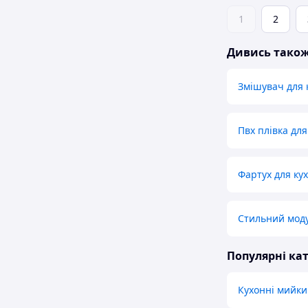
1
2
Дивись тако
Змішувач для 
Пвх плівка дл
Фартух для кух
Стильний моду
Популярні кат
Кухонні мийки