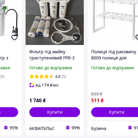
Фільтр під мийку
Полиця під раковину
тр з
триступеневий FPR-3
8009 полиця для
ією в
зберігання на кухню
равки
Готово до відправки
Готово до відправки
ийку для
buzyna
ої води
(5)
4.8
(5)
174
від
₴
/міс
639
₴
1 740
₴
511
₴
и
Купити
Купити
95%
99%
9
АКВАПУЛЬС
Бузина