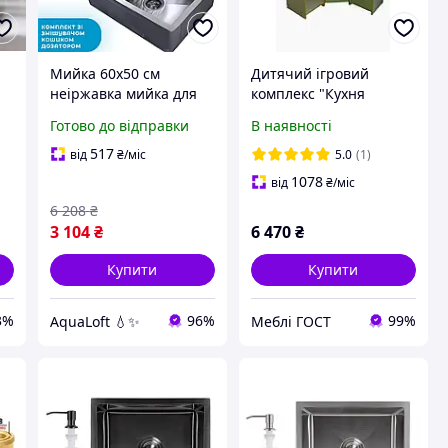
Мийка 60х50 см
Дитячий ігровий
неіржавка мийка для
комплекс "Кухня
кухні + змішувач +
кутова". Тематичні
Готово до відправки
В наявності
дозатор + решітка
меблі для ігрової зони.
Стінка для дитячого
517
від
₴
/міс
5.0
(1)
садка ЛДСП
1078
від
₴
/міс
6 208
₴
3 104
₴
6 470
₴
Купити
Купити
3%
96%
99%
AquaLoft 💧✨
Меблі ГОСТ