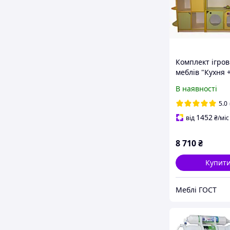
Комплект ігров
меблів "Кухня 
для іграшок".
В наявності
Тематична стін
ігрову зону для
5.0
дитячого садка
1452
від
₴
/міс
8 710
₴
Купит
Меблі ГОСТ