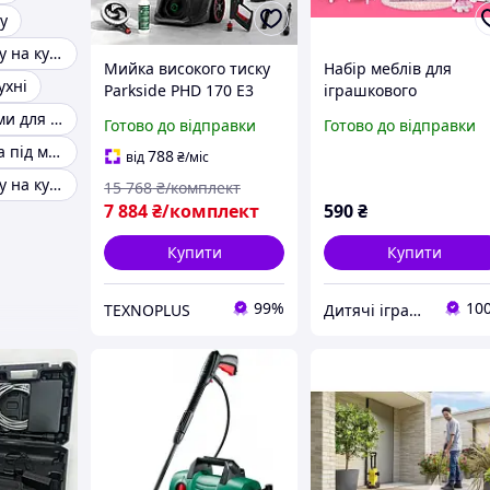
у
Тумба під мийку на кухню
Мийка високого тиску
Набір меблів для
ухні
Parkside PHD 170 E3
іграшкового
Мийка високого тиску
(лялькового)
Тумба з ящиками для кухні
Готово до відправки
Готово до відправки
для будинку терас,
будиночка, меблі для
Кухонний шафа під мийку
садових меблів 170 бар
кухні, аксесуари, в
788
від
₴
/міс
2400 Вт
комплекті флоксовий
Тумба під мийку на кухню 800х600
15 768
₴/комплект
зайчик, в коробці
7 884
₴/комплект
590
₴
Купити
Купити
99%
10
TEXNOPLUS
Дитячі іграшки ArNiktoys