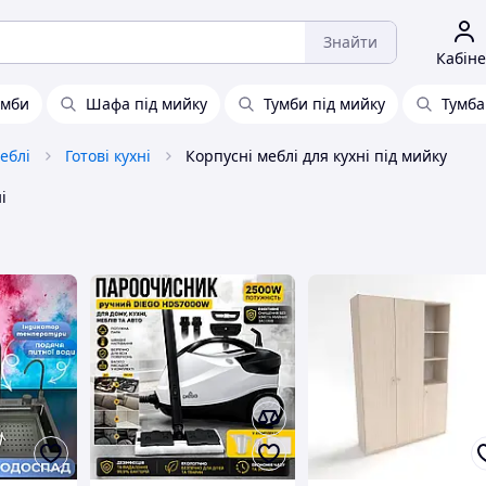
Знайти
Кабіне
умби
Шафа під мийку
Тумби під мийку
Тумба
еблі
Готові кухні
Корпусні меблі для кухні під мийку
і