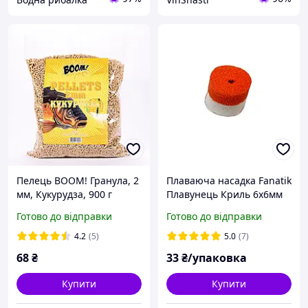
Пелець BOOM! Гранула, 2
Плаваюча насадка Fanatik
мм, Кукурудза, 900 г
Плавунець Криль 6х6мм
PO201
(PLAV66-KRYL)
Готово до відправки
Готово до відправки
4.2
(5)
5.0
(7)
68
₴
33
₴/упаковка
Купити
Купити