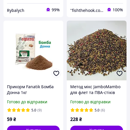
99%
100%
Rybalych
"fishthehook.com.ua" Інтернет - магазин все для риболовлі
Прикорм Fanatik Бомба
Метод мікс JamboMambo
Донна 1кг
для флет та ПВА-стіків
1000 гр
Готово до відправки
Готово до відправки
5.0
(9)
5.0
(6)
59
₴
228
₴