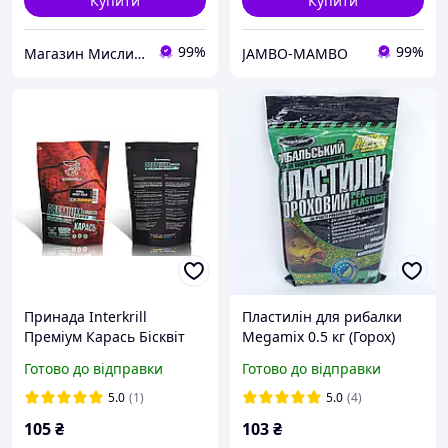
Купити
Купити
99%
99%
Магазин Мисливець
JAMBO-MAMBO
Принада Interkrill
Пластилін для рибалки
Преміум Карась Бісквіт
Megamix 0.5 кг (Горох)
Спеції 1кг
риболовний пластилін
Готово до відправки
Готово до відправки
мегамікс на карася
коропа
5.0
(1)
5.0
(4)
105
₴
103
₴