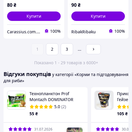
80
₴
90
₴
Купити
Купити
100%
100%
Carassius.com.ua - Все для риболовлі та відпочинку
RibakRibaku
1
2
3
...
Показано 1 - 29 товарів з 6000+
Відгуки покупців
у категорії «Корми та підгодовування
для риби»
Технопланктон Prof
Прикор
Montazh DOMINATOR
Гейзер
FLUORO 2х90г Пряжене
Караме
5.0
(2)
Молоко
55
₴
105
₴
31.07.2026
30.07