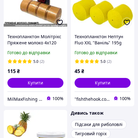
Технопланктон Молітрікс
Технопланктон Нептун
Пряжене молоко 4х120
Fluo XXL "Ваніль" 195g
Dynamite Molitrix
Готово до відправки
Готово до відправки
5.0
(2)
5.0
(2)
115
₴
45
₴
Купити
Купити
100%
100%
MilMaxFishing - інтернет-магазин
"fishthehook.com.ua" Інтернет - магазин все для риболовлі
Дивись також
Підсаки для риболовлі
Тигровий горіх