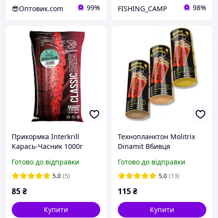
99%
98%
😎Оптовик.com
FISHING_CAMP
Прикормка Interkrill
Технопланктон Molitrix
Карась-Часник 1000г
Dinamit Вбивця
(BSB-001)
Товстолоба "Пряжене
Готово до відправки
Готово до відправки
молоко"
5.0
(5)
5.0
(13)
85
₴
115
₴
Купити
Купити