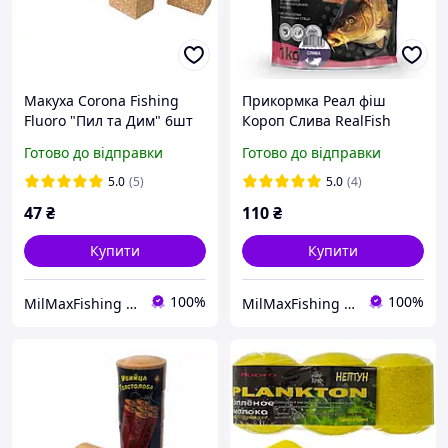
Макуха Corona Fishing
Прикормка Реал фіш
Fluoro "Пил та Дим" 6шт
Короп Слива RealFish
Полуниця 300 г
Готово до відправки
Готово до відправки
5.0
(5)
5.0
(4)
47
₴
110
₴
Купити
Купити
100%
100%
MilMaxFishing - інтернет-магазин
MilMaxFishing - інтернет-магазин