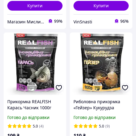
Купити
Купити
99%
96%
Магазин Мисливець
VinSnasti
Прикормка REALFISH
Риболовна прикормка
Карась Часник 1000г
«Гейзер» Кукурудза
(210301)
Карамель REALFISH
Готово до відправки
Готово до відправки
(Свіжа)
5.0
(4)
5.0
(9)
109
₴
110
₴