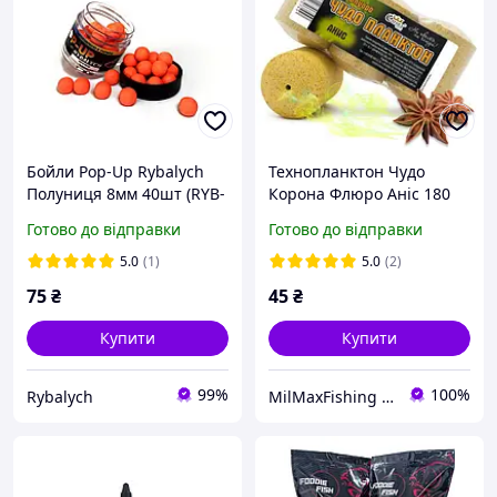
Бойли Pop-Up Rybalych
Технопланктон Чудо
Полуниця 8мм 40шт (RYB-
Корона Флюро Аніс 180
PU001)
гр Corona
Готово до відправки
Готово до відправки
5.0
(1)
5.0
(2)
75
₴
45
₴
Купити
Купити
99%
100%
Rybalych
MilMaxFishing - інтернет-магазин