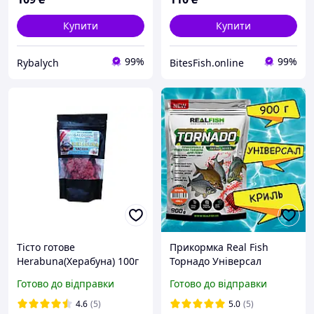
Купити
Купити
99%
99%
Rybalych
BitesFish.online
Тісто готове
Прикормка Real Fish
Herabuna(Херабуна) 100г
Торнадо Універсал
- Часник
(Криль) 0.9 кг
Готово до відправки
Готово до відправки
4.6
(5)
5.0
(5)