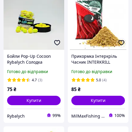
Бойли Pop-Up Cocoon
Прикормка Інтеркріль
Rybalych Cолодка
Часник INTERKRILL
кукурудза 5*8мм 50шт
Готово до відправки
Готово до відправки
(RYB-PUC006)
4.7
(3)
5.0
(4)
75
₴
85
₴
Купити
Купити
99%
100%
Rybalych
MilMaxFishing - інтернет-магазин