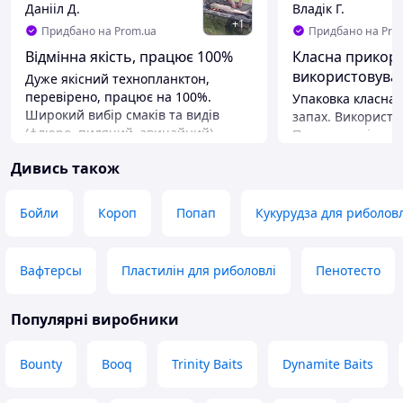
Данііл Д.
Владік Г.
+
1
Придбано на Prom.ua
Придбано на Pro
Відмінна якість, працює 100%
Класна прикорм
використовуват
Дуже якісний технопланктон,
перевірено, працює на 100%.
Упаковка класна
Широкий вибір смаків та видів
запах. Використо
(флюро, пилячий, звичайний).
Полуницю тільки,
Пряжене молоко та згущене молоко
рибалці буду вик
Дивись також
перевірено, працює чудово. Ціна
Гейзер. Потім дод
адекватна. Продавець чудовий,
Переваги
швидка відправка
Упаковка класна. 
Бойли
Короп
Попап
Кукурудза для риболовл
Переваги
грн, склад прико
Якісно, не дорого, працює
реаліш прикормк
шикарним запах
Недоліки
Вафтерсы
Пластилін для риболовлі
Пенотесто
Не має
Недоліки
Не буде мінусів, 
Популярні виробники
значні зовсім
Bounty
Booq
Trinity Baits
Dynamite Baits