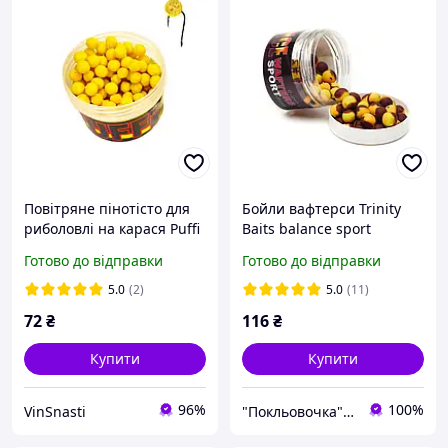
Повітряне пінотісто для
Бойли вафтерси Trinity
риболовлі на карася Puffi
Baits balance sport
(Часник) пінотісто в
кукурудза-тигровий горіх
Готово до відправки
Готово до відправки
протеїновій оболонці
(10-12мм) 50г
5.0
(2)
5.0
(11)
72
₴
116
₴
Купити
Купити
96%
100%
VinSnasti
"Покльовочка" - магазин товарів для риболовлі