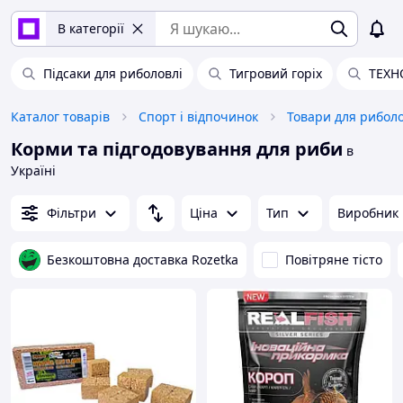
В категорії
Підсаки для риболовлі
Тигровий горіх
ТЕХН
Каталог товарів
Спорт і відпочинок
Товари для риболо
Корми та підгодовування для риби
в
Україні
Фільтри
Ціна
Тип
Виробник
Безкоштовна доставка Rozetka
Повітряне тісто