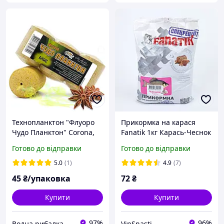
Технопланктон "Флуоро
Прикормка на карася
Чудо Планктон" Corona,
Fanatik 1кг Карась-Чеснок
3шт/уп Аніс
прикормка для рибалки
Готово до відправки
Готово до відправки
5.0
(1)
4.9
(7)
45
₴/упаковка
72
₴
Купити
Купити
97%
96%
Водна рибалка
VinSnasti