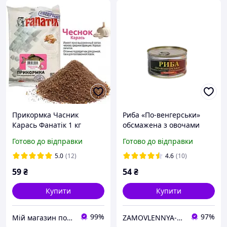
Прикормка Часник
Риба «По-венгерськи»
Карась Фанатік 1 кг
обсмажена з овочами
FANATIK
Рибацька Артіль 230 г
Готово до відправки
Готово до відправки
5.0
(12)
4.6
(10)
59
₴
54
₴
Купити
Купити
99%
97%
Мій магазин покупок!
ZAMOVLENNYA-UA