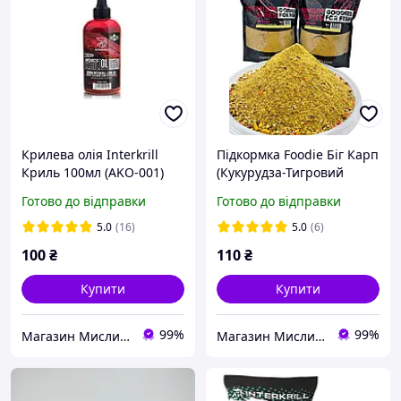
Крилева олія Interkrill
Підкормка Foodie Біг Карп
Криль 100мл (AKО-001)
(Кукурудза-Тигровий
горіх) 1кг
Готово до відправки
Готово до відправки
5.0
(16)
5.0
(6)
100
₴
110
₴
Купити
Купити
99%
99%
Магазин Мисливець
Магазин Мисливець