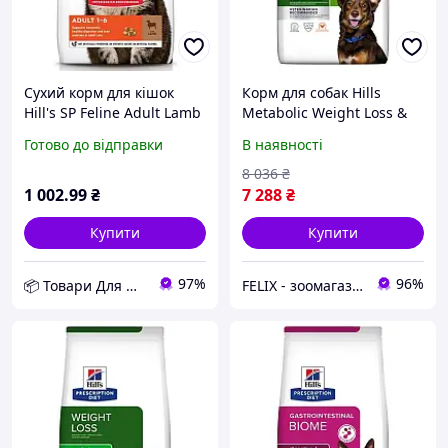
Сухий корм для кішок
Корм для собак Hills
Hill's SP Feline Adult Lamb
Metabolic Weight Loss &
з ягням 1,5 кг (56933) D12-
Matenance Chicken 12 кг
Готово до відправки
В наявності
2026
Курка (Hill's, Хіллс, Хілс)
8 036
₴
1 002
.99
₴
7 288
₴
Купити
Купити
97%
96%
📦 Товари Для Дому
FELIX - зоомагазин низьких цін