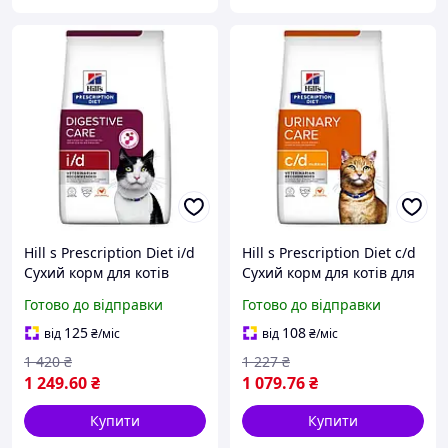
Hill s Prescription Diet i/d
Hill s Prescription Diet c/d
Сухий корм для котів
Cухий корм для котів для
догляд за травленням, з
догляду за сечовидільною
Готово до відправки
Готово до відправки
куркою, 1,5 кг
системою, з куркою, 1,5 кг
125
108
від
₴
/міс
від
₴
/міс
1 420
₴
1 227
₴
1 249
.60
₴
1 079
.76
₴
Купити
Купити