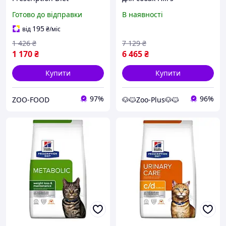
Gastrointestinal Biome для
Prescription Diet Canine
Готово до відправки
В наявності
собак із чутливим
Food Sensitivities d/d Duck
травленням 10 (кг)
& Rice 12 кг Акція
195
від
₴
/міс
1 426
₴
7 129
₴
1 170
₴
6 465
₴
Купити
Купити
97%
96%
ZOO-FOOD
🐶🐱Zoo-Plus🐶🐱