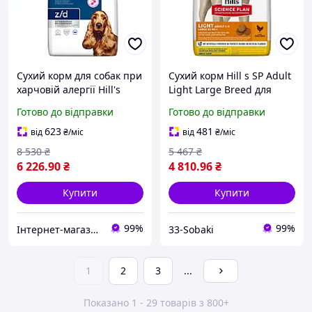
Сухий корм для собак при
Сухий корм Hill s SP Adult
харчовій алергії Hill's
Light Large Breed для
Prescription Diet z/d 10 кг
собак великих порід
Готово до відправки
Готово до відправки
схильних до ожиріння з
куркою 14 кг
623
481
від
₴
/міс
від
₴
/міс
8 530
₴
5 467
₴
6 226
.90
₴
4 810
.96
₴
Купити
Купити
99%
99%
Інтернет-магазин зоотоварів "Zoopraide"
33-Sobaki
1
2
3
...
Показано 1 - 29 товарів з 800+