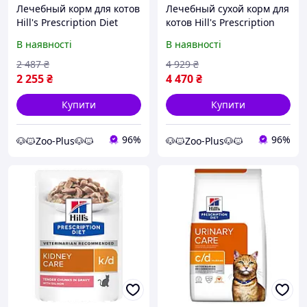
Лечебный корм для котов
Лечебный сухой корм для
Hill's Prescription Diet
котов Hill's Prescription
Feline Metabolic Weight
Diet Feline Urinary Care
В наявності
В наявності
Loss & Maintenance
c/d Multicare Chicken 8 кг
Chicken 3 кг Акция
Акция
2 487
₴
4 929
₴
2 255
₴
4 470
₴
Купити
Купити
96%
96%
🐶🐱Zoo-Plus🐶🐱
🐶🐱Zoo-Plus🐶🐱