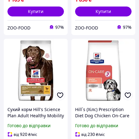
Купити
Купити
97%
97%
ZOO-FOOD
ZOO-FOOD
Сухий корм Hill's Science
Hill`s (Хiлс) Prescription
Plan Adult Healthy Mobility
Diet Dog Chicken On-Care
Large Breed для собак з
Adult All Breeds сухий
Готово до відправки
Готово до відправки
куркою 14 кг
лікувальний корм для
дорослих собак усіх порід
920
230
від
₴
/міс
від
₴
/міс