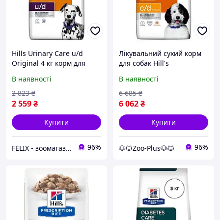
Hills Urinary Care u/d
Лікувальний сухий корм
Original 4 кг корм для
для собак Hill's
собак з проблемами,
Prescription Diet Canine
В наявності
В наявності
пов'язаними з
Urinary Care c/d Multicare
уролітіазом
Chicken 12 кг Акція
2 823
₴
6 685
₴
2 559
₴
6 062
₴
Купити
Купити
96%
96%
FELIX - зоомагазин низьких цін
🐶🐱Zoo-Plus🐶🐱