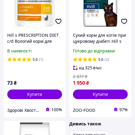
Hill s PRESCRIPTION DIET
Сухий корм для котів при
c/d Вологий корм для
цукровому діабеті Hill s
котів, догляд за
Prescription Diet m/d 3 кг -
В наявності
Готово до відправки
сечовидільною системою,
курка
з куркою, пауч, 85 г
5.0
(1)
5.0
(2)
325
від
₴
/міс
2 377
₴
73
₴
1 950
₴
Купити
Купити
100%
97%
Здорові Хвостики
ZOO-FOOD
Дивись також
Корм для кішок