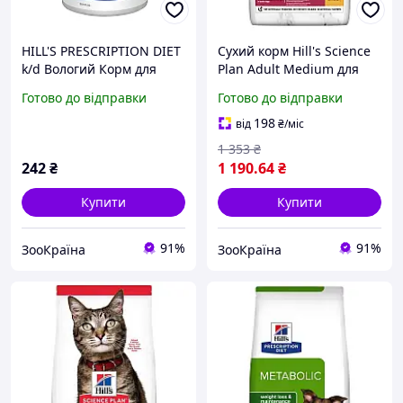
HILL'S PRESCRIPTION DIET
Сухий корм Hill's Science
k/d Вологий Корм для
Plan Adult Medium для
собак з куркою - 370 г
собак середніх порід з
Готово до відправки
Готово до відправки
куркою 2.5 кг
198
від
₴
/міс
1 353
₴
242
₴
1 190
.64
₴
Купити
Купити
91%
91%
ЗооКраїна
ЗооКраїна