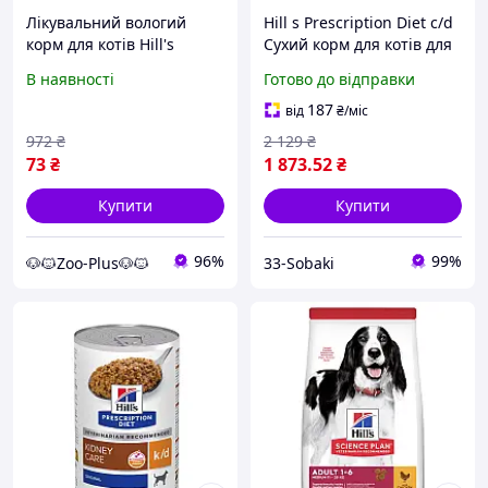
Лікувальний вологий
Hill s Prescription Diet c/d
корм для котів Hill's
Cухий корм для котів для
Prescription Diet Kidney
догляду за сечовидільною
В наявності
Готово до відправки
Care k/d Salmon 85 г Акція
системою, з куркою, 3 кг
187
від
₴
/міс
972
₴
2 129
₴
73
₴
1 873
.52
₴
Купити
Купити
96%
99%
🐶🐱Zoo-Plus🐶🐱
33-Sobaki