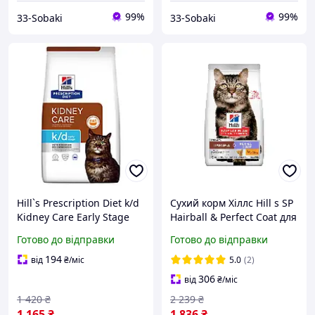
99%
99%
33-Sobaki
33-Sobaki
Hill`s Prescription Diet k/d
Сухий корм Хіллс Hill s SP
Kidney Care Early Stage
Hairball & Perfect Coat для
сухий корм для котів із
дорослих котів для
Готово до відправки
Готово до відправки
захворюванням нирок 1.5
виведення грудочок
кг
шерсті з куркою 3 кг
194
від
₴
/міс
5.0
(2)
306
від
₴
/міс
1 420
₴
2 239
₴
1 165
₴
1 836
₴