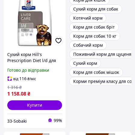
Сухий корм для собак
Котячий корм
Корм для собак бріт
Корм для собак 10 кг
Собачий корм
Поживний корм для цуценят 
Сухий корм Hill's
Prescription Diet l/d для
Сухий корм
собак для підтримання
Готово до відправки
Корм для собак мішок
функції печінки 1.5 кг
116
від
₴
/міс
Корми преміум класу для соб
1 316
₴
1 158
.08
₴
Купити
99%
33-Sobaki