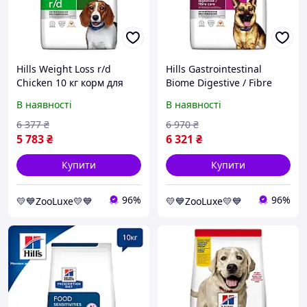
Hills Weight Loss r/d
Hills Gastrointestinal
Chicken 10 кг корм для
Biome Digestive / Fibre
собак (Hill's, Хіллс, Хілс)
Care Chicken 10 кг корм
В наявності
В наявності
для собак (Hill's Хіллс Хілс)
6 377
₴
6 970
₴
5 783
₴
6 321
₴
Купити
Купити
96%
96%
💛💙ZooLuxe💛💙
💛💙ZooLuxe💛💙