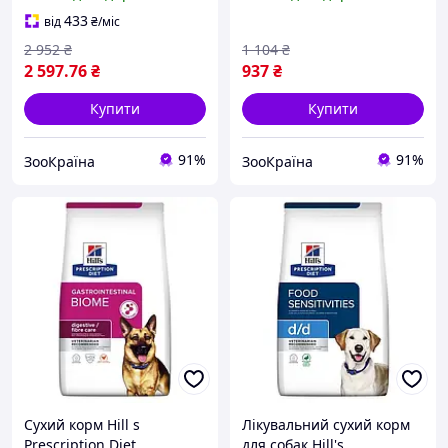
кг
собак малих порід при
харчовій алергії та
433
від
₴
/міс
атопічному дерматиті 1
2 952
₴
1 104
₴
2 597
.76
₴
937
₴
Купити
Купити
91%
91%
ЗооКраїна
ЗооКраїна
Сухий корм Hill s
Лікувальний сухий корм
Prescription Diet
для собак Hill's