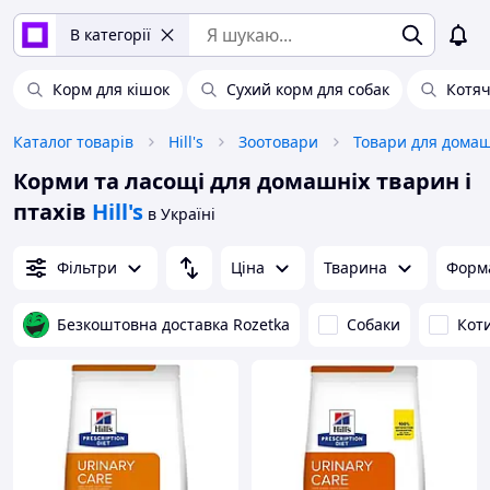
В категорії
Корм для кішок
Сухий корм для собак
Котя
Каталог товарів
Hill's
Зоотовари
Корми та ласощі для домашніх тварин і
птахів
Hill's
в Україні
Фільтри
Ціна
Тварина
Форма
Безкоштовна доставка Rozetka
Собаки
Кот