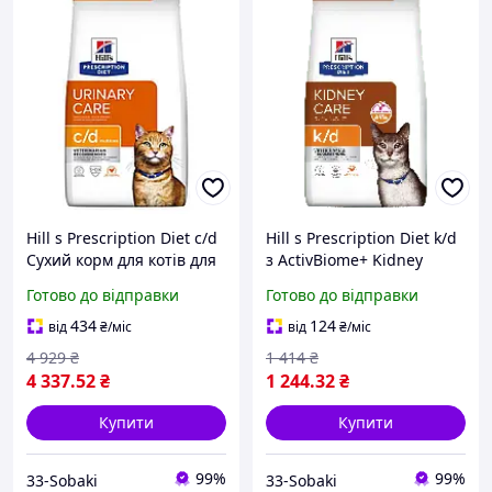
Hill s Prescription Diet c/d
Hill s Prescription Diet k/d
Cухий корм для котів для
з ActivBiome+ Kidney
догляду за сечовидільною
Defense Сухий корм для
Готово до відправки
Готово до відправки
системою, з куркою, 8 кг
котів підтримання функції
нирок, з ку
434
124
від
₴
/міс
від
₴
/міс
4 929
₴
1 414
₴
4 337
.52
₴
1 244
.32
₴
Купити
Купити
99%
99%
33-Sobaki
33-Sobaki