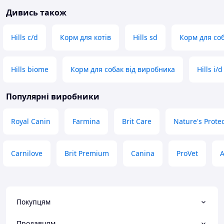
Дивись також
Hills c/d
Корм для котів
Hills sd
Корм для соб
Hills biome
Корм для собак від виробника
Hills i/d
Популярні виробники
Royal Canin
Farmina
Brit Care
Nature's Prote
Carnilove
Brit Premium
Canina
ProVet
A
Покупцям
Продавцям