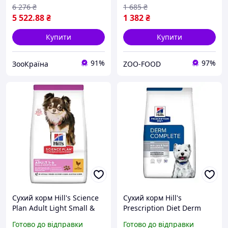
при
6 276
₴
1 685
₴
5 522
.88
₴
1 382
₴
Купити
Купити
91%
97%
ЗооКраїна
ZOO-FOOD
Сухий корм Hill's Science
Сухий корм Hill's
Plan Adult Light Small &
Prescription Diet Derm
Mini для собак з куркою 6
Complete Mini сухий для
Готово до відправки
Готово до відправки