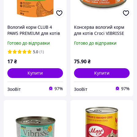
Вологий корм CLUB 4
Конcерва вологий корм
PAWS PREMIUM для котів
для котів Croci VIBRISSE
курка в соусі 85 г
MENU курка з шинкою в
Готово до відправки
Готово до відправки
гарбузовому соусі 70г
5.0
(1)
17
₴
75
.90
₴
Купити
Купити
97%
97%
ЗооВіт
ЗооВіт