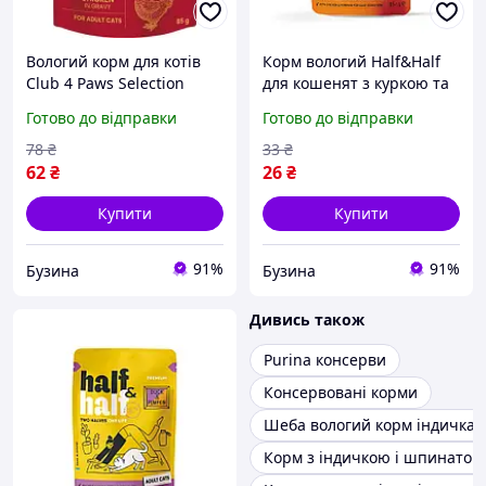
Вологий корм для котів
Корм вологий Half&Half
Club 4 Paws Selection
для кошенят з куркою та
Плюс смужки з куркою у
гарбузом в соусі 85 г
Готово до відправки
Готово до відправки
соусі 85 г berlin
78
₴
33
₴
62
₴
26
₴
Купити
Купити
91%
91%
Бузина
Бузина
Дивись також
Purina консерви
Консервовані корми
Шеба вологий корм індичка 
Корм з індичкою і шпинатом