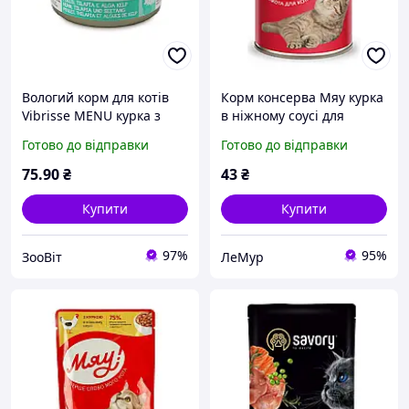
Вологий корм для котів
Корм консерва Мяу курка
Vibrisse MENU курка з
в ніжному соусі для
тілапією в соусі з
дорослих котів 415 гр
Готово до відправки
Готово до відправки
водоростей, 70 г
75
.90
₴
43
₴
Купити
Купити
97%
95%
ЗооВіт
ЛеМур