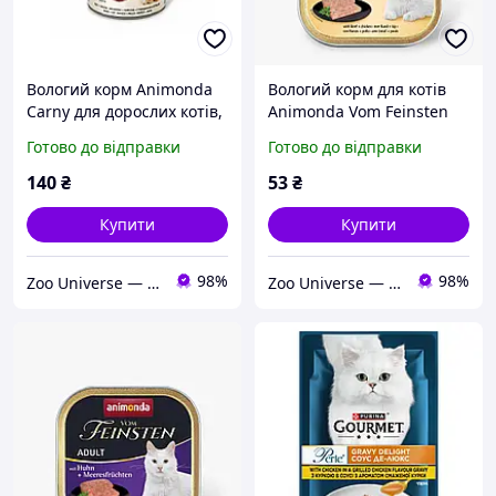
Вологий корм Animonda
Вологий корм для котів
Carny для дорослих котів,
Animonda Vom Feinsten
з яловичиною та куркою,
Adult with Beef + Chicken
Готово до відправки
Готово до відправки
400 г
з яловичиною та куркою
100 г
140
₴
53
₴
Купити
Купити
98%
98%
Zoo Universe — зоотовари для домашніх улюбленців
Zoo Universe — зоотовари для домашніх улюбленців