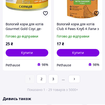
Вологий корм для котів
Вологий корм для котів
Gourmet Gold Соус де-
Club 4 Paws Клуб 4 Лапи з
люкс 85 г з куркою
куркою в соусі пауч 85 г 1
Готово до відправки
Готово до відправки
консерви для котів
шт (4820269142527)
25
₴
17
₴
Купити
Купити
98%
98%
Pethause
Pethause
1
2
3
...
Показано 1 - 29 товарів з 5000+
Дивись також