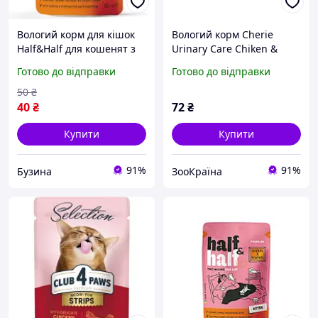
Вологий корм для кішок
Вологий корм Cherie
Half&Half для кошенят з
Urinary Care Chiken &
куркою та гарбузом в
Pumpkin для кішок зі
Готово до відправки
Готово до відправки
соусі 85 г 4820261921946
шматочками курки та
buzyna
гарбуза в соусі для
50
₴
підтримки сечовивідних
40
₴
72
₴
Купити
Купити
91%
91%
Бузина
ЗооКраїна