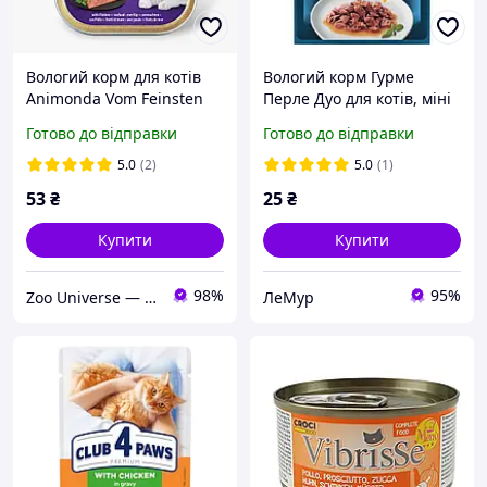
Вологий корм для котів
Вологий корм Гурме
Animonda Vom Feinsten
Перле Дуо для котів, міні
Adult with Chicken +
філе у соусі з куркою 85 г
Готово до відправки
Готово до відправки
Seafood з куркою та
(8445291188266)
морепродуктами 100 г
5.0
(2)
5.0
(1)
53
₴
25
₴
Купити
Купити
98%
95%
Zoo Universe — зоотовари для домашніх улюбленців
ЛеМур