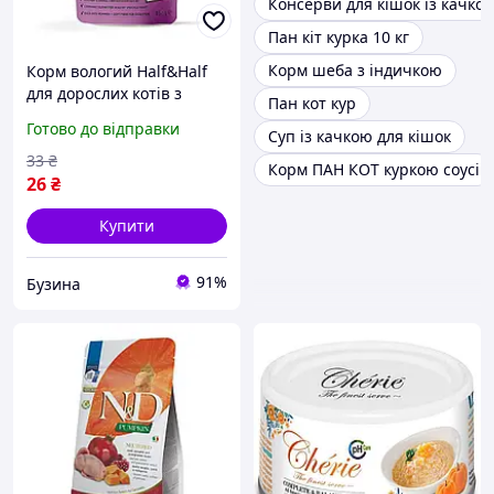
Консерви для кішок із качко
Пан кіт курка 10 кг
Корм шеба з індичкою
Корм вологий Half&Half
для дороcлих котів з
Пан кот кур
качкою та гарбузом в
Готово до відправки
Суп із качкою для кішок
соусі 85 г fresh
33
₴
Корм ПАН КОТ куркою соусі
26
₴
Купити
91%
Бузина