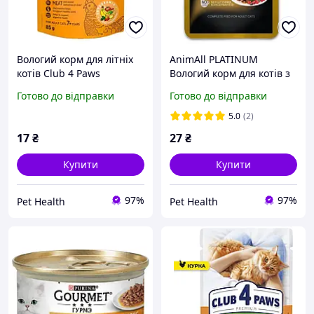
Вологий корм для літніх
AnimAll PLATINUM
котів Club 4 Paws
Вологий корм для котів з
Premium з куркою в соусі
куркою та журавлиною в
Готово до відправки
Готово до відправки
85 г
соусі, пауч, 85 г
5.0
(2)
17
₴
27
₴
Купити
Купити
97%
97%
Pet Health
Pet Health