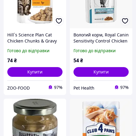
Hill`s Science Plan Cat
Вологий корм, Royal Canin
Chicken Chunks & Gravy
Sensitivity Control Chicken
Adult вологий корм для
with Rice, для котів
Готово до відправки
Готово до відправки
дорослих котів шматочки
середніх порід
в соусі з м ясом курки 85 г
лікувальний шматочки в
74
₴
54
₴
соусі курка 85 г
Купити
Купити
97%
97%
ZOO-FOOD
Pet Health