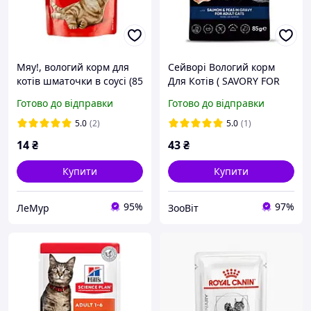
Мяу!, вологий корм для
Сейворі Вологий корм
котів шматочки в соусі (85
Для Котів ( SAVORY FOR
г) курка
ADULT CATS )
Готово до відправки
Готово до відправки
Повнораціонний , Від 12
Міс | 85 г Лосось,
5.0
(2)
5.0
(1)
Горошок У Соусі
14
₴
43
₴
Купити
Купити
95%
97%
ЛеМур
ЗооВіт