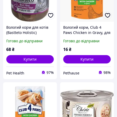
Вологий корм для котів
Вологий корм, Club 4
(Bastteto Holistic)
Paws Chicken in Gravy, для
яловичина, індичка,
котів всіх порід здоров'я
Готово до відправки
Готово до відправки
курка беззерновий
шкіри та шерсті від 12
холістик шматочки в соусі
міс. шматочки в соусі
68
₴
16
₴
130 г
курка 85 г
Купити
Купити
97%
98%
Pet Health
Pethause