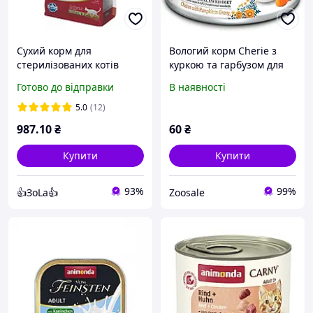
Сухий корм для
Вологий корм Cherie з
стерилізованих котів
куркою та гарбузом для
(Farmina N&D Pumpkin
підтримки сечовивідних
Готово до відправки
В наявності
Neutered Adult) 1.5 кг
шляхів у котів (шматочки
перепілка / гарбуз
в соусі) 80g
5.0
(12)
987
.10
₴
60
₴
Купити
Купити
93%
99%
👍ЗоLa👍
Zoosale