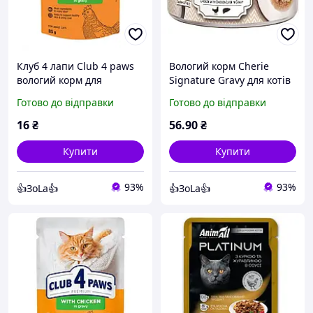
Клуб 4 лапи Club 4 paws
Вологий корм Cherie
вологий корм для
Signature Gravy для котів
котів,курка в соусі 85 г
холістік шматочки в соусі
Готово до відправки
Готово до відправки
(курка, куряча печінка )
80 г
16
₴
56
.90
₴
Купити
Купити
93%
93%
👍ЗоLa👍
👍ЗоLa👍