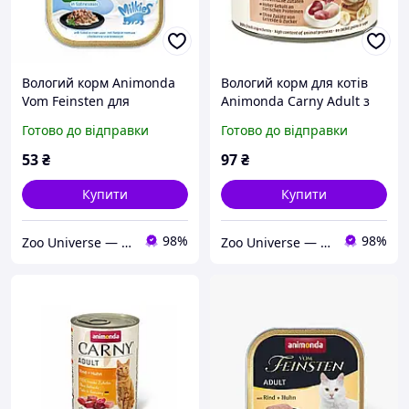
Вологий корм Animonda
Вологий корм для котів
Vom Feinsten для
Animonda Carny Adult з
дорослих котів, з
яловичиною та куркою
Готово до відправки
Готово до відправки
кроликом в вершковому
200 г
соусі, 100 г
53
₴
97
₴
Купити
Купити
98%
98%
Zoo Universe — зоотовари для домашніх улюбленців
Zoo Universe — зоотовари для домашніх улюбленців