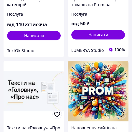
категорій
товарів на Prom.ua
Коригування та
Послуга
Послуга
модернізація карток
товарів Професійний
від
50
₴
від
110
₴/тисяча
контент-менеджер
Написати
Написати
100%
LUMERYA Studio
TextOk Studio
Тексти на «Головну», «Про
Наповнення сайтів на