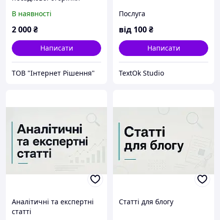
групи для сайтів на
В наявності
Послуга
Prom.ua
2 000
₴
від
100
₴
Написати
Написати
ТОВ "Інтернет Рішення"
TextOk Studio
Аналітичні та експертні
Статті для блогу
статті