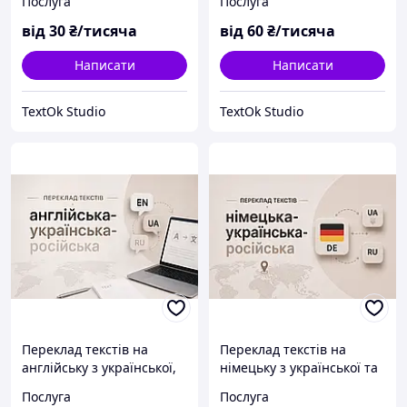
Послуга
Послуга
від
30
₴/тисяча
від
60
₴/тисяча
Написати
Написати
TextOk Studio
TextOk Studio
Переклад текстів на
Переклад текстів на
англійську з української,
німецьку з української та
російської
російської
Послуга
Послуга