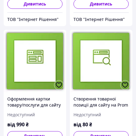
Дивитись
Дивитись
ТОВ "Інтернет Рішення"
ТОВ "Інтернет Рішення"
Оформлення картки
Створення товарної
товару/послуги для сайту
позиції для сайту на Prom
на порталі Prom.ua
(перенос із джерела)
Недоступний
Недоступний
від
990
₴
від
80
₴
Дивитись
Дивитись