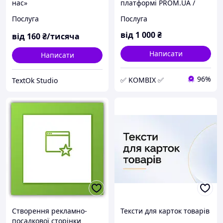
нас»
платформі PROM.UA /
OpenCart - від 0,5 грн. /
Послуга
Послуга
товар
від
1 000
₴
від
160
₴/тисяча
Написати
Написати
96%
✅ KOMBIX ✅
TextOk Studio
Створення рекламно-
Тексти для карток товарів
посадкової сторінки