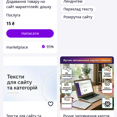
Лендінгем
Додавання товару на
сайт маркетплейс дошку
Переклад тексту
оголошень, назва, опис,
Послуга
Розкрутка сайту
фото, ціна,
характеристики, група, 1
15
₴
шт
Написати
95%
marketplace
Тексти для сайту та
Ручне заповнення карток