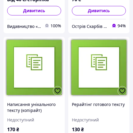
Дивитись
Дивитись
100%
94%
Видавництво «К. І. С.»
Острів Скарбів магазин подарунків, сувенірів та прикрас
Написання унікального
Рерайтінг готового тексту
тексту (копірайт)
Недоступний
Недоступний
170
₴
130
₴