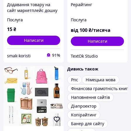
Додавання товару на
Рерайтинг
сайт маркетплейс дошку
оголошень, назва, опис,
Послуга
Послуга
фото, ціна,
характеристики, група, 1
15
₴
від
100
₴/тисяча
шт
Написати
Написати
91%
smak-koristi
TextOk Studio
Дивись також
Рпс
Німецька мова
Фінансова грамотність книги
Наповнення сайтів
Діапроектор
Копірайтинг
Банер для сайту