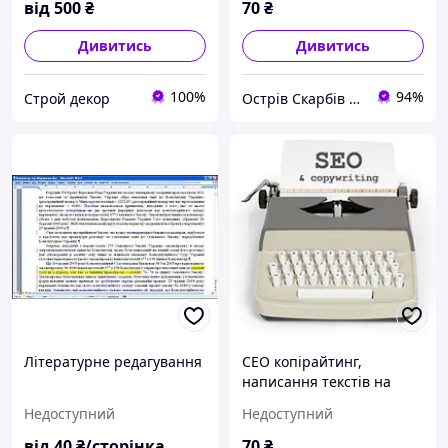
від
500
₴
70
₴
Дивитись
Дивитись
100%
94%
Строй декор
Острів Скарбів магазин подарунків, сувенірів та прикрас
Літературне редагування
СЕО копірайтинг,
написання текстів на
замовлення
Недоступний
Недоступний
від
40
₴/сторінка
70
₴